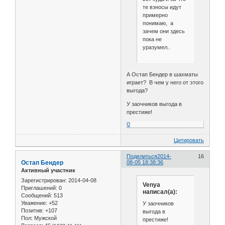
те взносы идут
примерно
понимаю, а
зачем они здесь
пока не
уразумел..
А Остап Бендер в шахматы
играет? В чем у него от этого
выгода?
У заочников выгода в
престиже!
0
Цитировать
Поделиться
2014-
16
Остап Бендер
08-05 18:38:36
Активный участник
Зарегистрирован
: 2014-04-08
Venya
Приглашений:
0
написал(а):
Сообщений:
513
Уважение:
+52
У заочников
Позитив:
+107
выгода в
Пол:
Мужской
престиже!