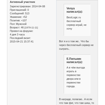
Активный участник
Зарегистрирован
: 2014-04-08
Venya
Приглашений:
0
написал(а):
Сообщений:
513
Уважение:
+52
BestLogic.ru
Позитив:
+107
бесплатный
Пол:
Мужской
сервер играй, не
Возраст:
46
[1979-11-11]
хочу
Провел на форуме:
4 дня 3 часа
Последний визит:
Вот я и о том же.. Что бы
2015-04-21 15:37:41
через бесплатный сервер не
сыграть..
Е.Пилькин
написал(а):
А в чём выгода
играть в
первенстве
двора или в
первенстве
города.
В награде, полагаю.. А если
что там фиг, что там шиш, то