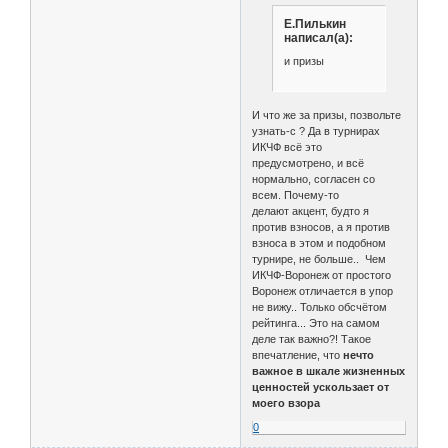
Е.Пилькин
написал(а):
и призы
И что же за призы, позвольте
узнать-с ? Да в турнирах
ИКЧФ всё это
предусмотрено, и всё
нормально, согласен со
всем. Почему-то
делают акцент, будто я
против взносов, а я против
взноса в этом и подобном
турнире, не больше.. Чем
ИКЧФ-Воронеж от простого
Воронеж отличается в упор
не вижу.. Только обсчётом
рейтинга... Это на самом
деле так важно?! Такое
впечатление, что
нечто
важное в шкале жизненных
ценностей ускользает от
моего взора
0