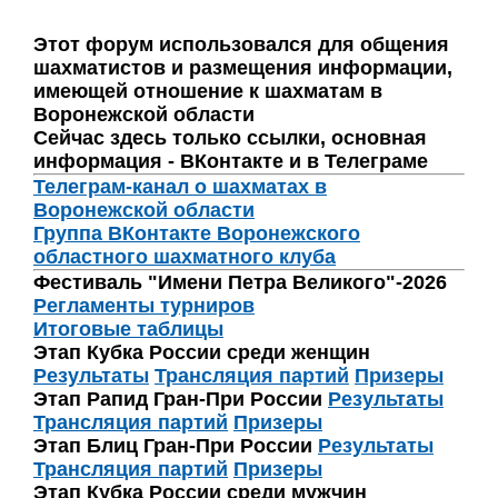
Этот форум использовался для общения
шахматистов и размещения информации,
имеющей отношение к шахматам в
Воронежской области
Сейчас здесь только ссылки, основная
информация - ВКонтакте и в Телеграме
Телеграм-канал о шахматах в
Воронежской области
Группа ВКонтакте Воронежского
областного шахматного клуба
Фестиваль "Имени Петра Великого"-2026
Регламенты турниров
Итоговые таблицы
Этап Кубка России среди женщин
Результаты
Трансляция партий
Призеры
Этап Рапид Гран-При России
Результаты
Трансляция партий
Призеры
Этап Блиц Гран-При России
Результаты
Трансляция партий
Призеры
Этап Кубка России среди мужчин