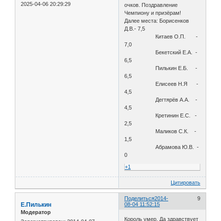
2025-04-06 20:29:29
очков. Поздравление
Чемпиону и призёрам!
Далее места: Борисенков
Д.В.- 7,5
Китаев О.П. -
7,0
Бекетский Е.А. -
6,5
Пилькин Е.Б. -
6,5
Елисеев Н.Я -
4,5
Дегтярёв А.А. -
4,5
Кретинин Е.С. -
2,5
Маликов С.К. -
1,5
Абрамова Ю.В. -
0
+1
Цитировать
Поделиться
2014-
9
Е.Пилькин
08-04 11:52:15
Модератор
Король умер. Да здравствует