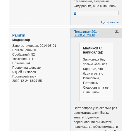
с Ивановым, Петровым,
Сидоровым, а не с машиной
0
Цитировать
Поделиться
2014-
21
Parshin
08-08 20:20:18
Модератор
Зарегистрирован
: 2014-05-01
Маликов С
Приглашений:
0
написал(а):
Сообщений:
52
Уважение:
+11
Записался бы,
Позитив:
+4
только жаль нет
Провел на форуме:
гарантии, что
5 дней 17 часов
буду играть с
Последний визит:
Ивановым,
2019-12-24 18:27:55
Петровым,
Сидоровым, а не
с машиной
Этот вопрос уже сколько раз
рассматривался. Вы же
знаете. В данном
соревновании вы можете
привлекать любую помощь, и