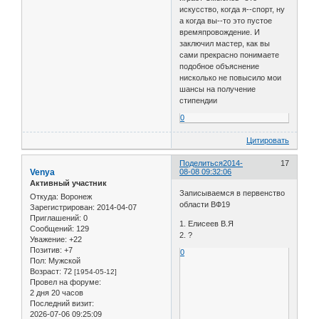
искусство, когда я--спорт, ну
а когда вы--то это пустое
времяпровождение. И
заключил мастер, как вы
сами прекрасно понимаете
подобное объяснение
нисколько не повысило мои
шансы на получение
стипендии
0
Цитировать
Поделиться
2014-
17
Venya
08-08 09:32:06
Активный участник
Записываемся в первенство
Откуда:
Воронеж
области ВФ19
Зарегистрирован
: 2014-04-07
Приглашений:
0
1. Елисеев В.Я
Сообщений:
129
2. ?
Уважение:
+22
Позитив:
+7
0
Пол:
Мужской
Возраст:
72
[1954-05-12]
Провел на форуме:
2 дня 20 часов
Последний визит:
2026-07-06 09:25:09