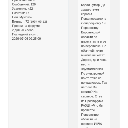
Сообщений:
129
Король умер. Да
Уважение:
+22
здравствует
Позитив:
+7
король!
Пол:
Мужской
Пора переходить
Возраст:
72
[1954-05-12]
к очередному 19
Провел на форуме:
Первенству
2 дня 20 часов
Воронежской
Последний визит:
области по
2026-07-06 09:25:09
шахматам в игре
по переписке. По
обычной почте
многие не хотят.
Дорого, да и лень
вести
«бухгалтерию».
По электронной
почте тоже не
понравилось. Так
чего же Вы
хотите? На
сервере. Ответ
из Президиума
РАЗШ: «Что бы
провести
Первенство
области на
сервере ИКЧФ