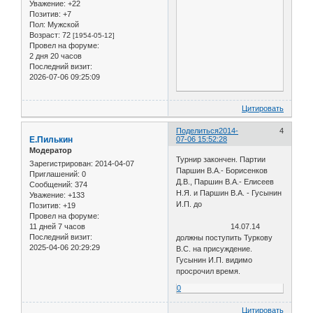
Уважение:
+22
Позитив:
+7
Пол:
Мужской
Возраст:
72
[1954-05-12]
Провел на форуме:
2 дня 20 часов
Последний визит:
2026-07-06 09:25:09
Цитировать
Поделиться
2014-
4
Е.Пилькин
07-06 15:52:28
Модератор
Турнир закончен. Партии
Зарегистрирован
: 2014-04-07
Паршин В.А.- Борисенков
Приглашений:
0
Д.В., Паршин В.А.- Елисеев
Сообщений:
374
Н.Я. и Паршин В.А. - Гусынин
Уважение:
+133
И.П. до
Позитив:
+19
Провел на форуме:
11 дней 7 часов
14.07.14
Последний визит:
должны поступить Туркову
2025-04-06 20:29:29
В.С. на присуждение.
Гусынин И.П. видимо
просрочил время.
0
Цитировать