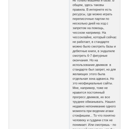
не только машины и базы. В
общем, здесь таковы
правила. В интернете есть
ресурсы, где можно играть
переписочные партии по
несколько дней на ход с
запретом на помощь,
чесском например. На
чессонлайне, который сейчас
не работает, в стандарте
можно было смотреть базы и
дебютные книги, в эндшпиле
смотреть 6-7 фигурные
окончания. Но на
использование движков в
стандарте был запрет, но для
желающих этого была
отдельная зона адванса. Но
это неофициальные сайты.
Мне, например, тоже не
нравится постоянный
прогресс движков, их все
труднее обманывать. Нашел
недавно непонимание одного
момента при ведении атаки
стокфишем... То что понятно
человеку и гуддини сток не
понимает. Или смотришь - по