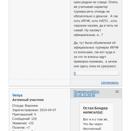
хрен редьки не слаще. Опять
же учитываю характер
турнира речь отнюдь не
обязательно о деньгах. А так
хоть ИКЧФ, хоть НАТО , хоть
горшком назови, да в печь не
сажай. Ну назовут
официальным, и...?
Да, тут были объявления об
официальных турнирах ИКЧФ
со взносами, так вот куда и
за что те взносы идут
примерно понимаю, а зачем
они здесь пока не уразумел..
0
Цитировать
Поделиться
2014-
15
Venya
08-05 10:39:46
Активный участник
Откуда:
Воронеж
Остап Бендер
Зарегистрирован
: 2014-04-07
написал(а):
Приглашений:
0
Сообщений:
129
Вот я и о том же..
Уважение:
+22
Что бы через
Позитив:
+7
бесплатный