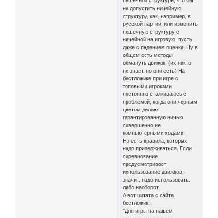
пешечной структуре, что бы
не допустить ничейную
структуру, как, например, в
русской партии, или изменить
пешечную структуру с
ничейной на игровую, пусть
даже с падением оценки. Ну в
общем есть методы
обмануть движок. (их никто
не знает, но они есть) На
бестложике при игре с
топовыми игроками
постоянно сталкиваюсь с
проблемой, когда они черным
цветом делают
гарантированную ничью
совершенно не
компьютерными ходами.
Но есть правила, которых
надо придерживаться. Если
соревнование
предусматривает
использование движков -
значит, надо использовать,
либо наоборот.
А вот цитата с сайта
бестложик:
"Для игры на нашем