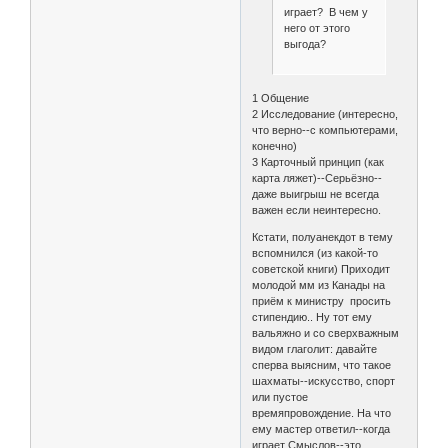
играет? В чем у
него от этого
выгода?
1 Общение
2 Исследование (интересно,
что верно--с компьютерами,
конечно)
3 Карточный принцип (как
карта ляжет)--Серьёзно--
даже выигрыш не всегда
важен если неинтересно.
Кстати, полуанекдот в тему
вспомнился (из какой-то
советской книги) Приходит
молодой мм из Канады на
приём к министру просить
стипендию.. Ну тот ему
вальяжно и со сверхважным
видом глаголит: давайте
сперва выясним, что такое
шахматы--искусство, спорт
или пустое
времяпровождение. На что
ему мастер ответил--когда
играет Смыслов--это