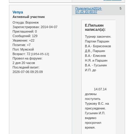
Поделиться
2014-
5
Venya
07-25 20:49:07
Активный участник
Откуда:
Воронеж
Е.Пилькин
Зарегистрирован
: 2014-04-07
написал(а):
Приглашений:
0
Сообщений:
129
Турнир закончен.
Уважение:
+22
Партии Паршин
Позитив:
+7
В.А.- Борисенков
Пол:
Мужской
Д.В., Паршин
Возраст:
72
[1954-05-12]
В.А.- Елисеев
Провел на форуме:
Н.Я. и Паршин
2 дня 20 часов
В.А. - Гусынин
Последний визит:
И.П. до
2026-07-06 09:25:09
14.07.14
должны
поступить
Туркову В.С. на
присуждение.
Гусынин И.П.
видимо
просрочил
время.