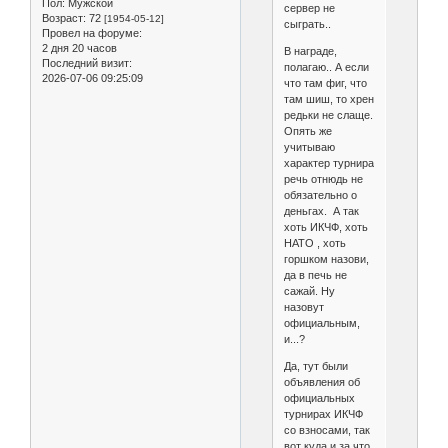
Пол:
Мужской
сервер не
Возраст:
72
[1954-05-12]
сыграть..
Провел на форуме:
2 дня 20 часов
В награде,
Последний визит:
полагаю.. А если
2026-07-06 09:25:09
что там фиг, что
там шиш, то хрен
редьки не слаще.
Опять же
учитываю
характер турнира
речь отнюдь не
обязательно о
деньгах. А так
хоть ИКЧФ, хоть
НАТО , хоть
горшком назови,
да в печь не
сажай. Ну
назовут
официальным,
и...?
Да, тут были
объявления об
официальных
турнирах ИКЧФ
со взносами, так
вот куда и за что