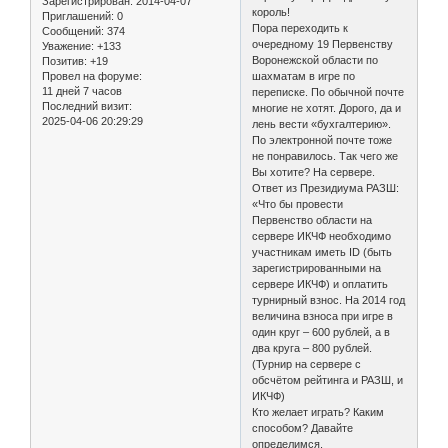
Зарегистрирован
: 2014-04-07
король!
Приглашений:
0
Пора переходить к
Сообщений:
374
очередному 19 Первенству
Уважение:
+133
Воронежской области по
Позитив:
+19
шахматам в игре по
Провел на форуме:
11 дней 7 часов
переписке. По обычной почте
Последний визит:
многие не хотят. Дорого, да и
2025-04-06 20:29:29
лень вести «бухгалтерию».
По электронной почте тоже
не понравилось. Так чего же
Вы хотите? На сервере.
Ответ из Президиума РАЗШ:
«Что бы провести
Первенство области на
сервере ИКЧФ необходимо
участникам иметь ID (быть
зарегистрированными на
сервере ИКЧФ) и оплатить
турнирный взнос. На 2014 год
величина взноса при игре в
один круг – 600 рублей, а в
два круга – 800 рублей.
(Турнир на сервере с
обсчётом рейтинга и РАЗШ, и
ИКЧФ)
Кто желает играть? Каким
способом? Давайте
определимся.