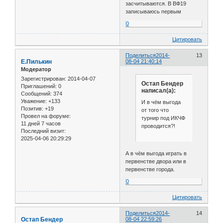
засчитываются. В ВФ19
записываюсь первым
0
Цитировать
Поделиться
2014-
13
Е.Пилькин
08-04 21:40:14
Модератор
Зарегистрирован
: 2014-04-07
Остап Бендер
Приглашений:
0
написал(а):
Сообщений:
374
Уважение:
+133
И в чём выгода
Позитив:
+19
от того что
Провел на форуме:
турнир под ИКЧФ
11 дней 7 часов
проводится?!
Последний визит:
2025-04-06 20:29:29
А в чём выгода играть в
первенстве двора или в
первенстве города.
0
Цитировать
Поделиться
2014-
14
Остап Бендер
08-04 22:59:26