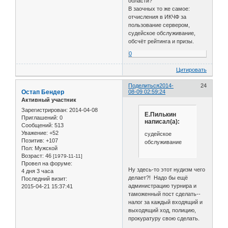
области?
В заочных то же самое:
отчисления в ИКЧФ за
пользование сервером,
судейское обслуживание,
обсчёт рейтинга и призы.
0
Цитировать
Поделиться
2014-
24
Остап Бендер
08-09 02:59:24
Активный участник
Зарегистрирован
: 2014-04-08
Е.Пилькин
Приглашений:
0
написал(а):
Сообщений:
513
Уважение:
+52
судейское
Позитив:
+107
обслуживание
Пол:
Мужской
Возраст:
46
[1979-11-11]
Провел на форуме:
Ну здесь-то этот нудизм чего
4 дня 3 часа
делает?! Надо бы ещё
Последний визит:
администрацию турнира и
2015-04-21 15:37:41
таможенный пост сделать--
налог за каждый входящий и
выходящий ход, полицию,
прокуратуру свою сделать.