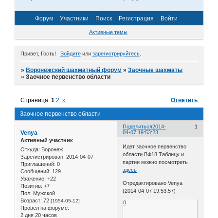
Форум
Участники
Поиск
Регистрация
Войти
Активные темы
Привет, Гость!
Войдите
или
зарегистрируйтесь
.
»
Воронежский шахматный форум
»
Заочные шахматы
»
Заочное первенство области
Страница:
1
2
»
Ответить
Заочное первенство области
Поделиться
2014-
1
Venya
04-07 19:53:23
Активный участник
Идет заочное первенство
Откуда:
Воронеж
области ВФ18 Таблицу и
Зарегистрирован
: 2014-04-07
партии можно посмотреть
Приглашений:
0
здесь
Сообщений:
129
Уважение:
+22
Отредактировано Venya
Позитив:
+7
(2014-04-07 19:53:57)
Пол:
Мужской
Возраст:
72
[1954-05-12]
0
Провел на форуме:
2 дня 20 часов