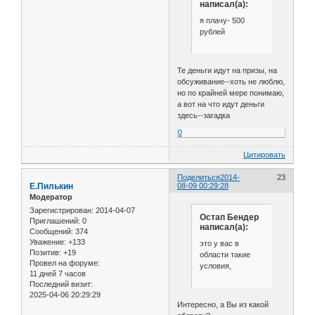
написал(а):
я плачу- 500
рублей
Те деньги идут на призы, на
обсуживание--хоть не люблю,
но по крайней мере понимаю,
а вот на что идут деньги
здесь--загадка
0
Цитировать
Поделиться
2014-
23
Е.Пилькин
08-09 00:29:28
Модератор
Зарегистрирован
: 2014-04-07
Остап Бендер
Приглашений:
0
написал(а):
Сообщений:
374
Уважение:
+133
это у вас в
Позитив:
+19
области такие
Провел на форуме:
условия,
11 дней 7 часов
Последний визит:
2025-04-06 20:29:29
Интересно, а Вы из какой