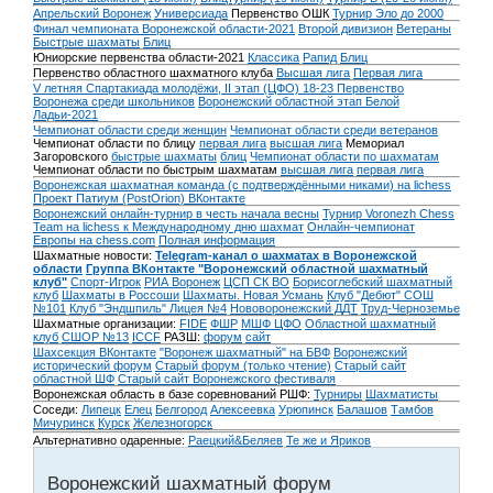
Апрельский Воронеж
Универсиада
Первенство ОШК
Турнир Эло до 2000
Финал чемпионата Воронежской области-2021
Второй дивизион
Ветераны
Быстрые шахматы
Блиц
Юниорские первенства области-2021
Классика
Рапид
Блиц
Первенство областного шахматного клуба
Высшая лига
Первая лига
V летняя Спартакиада молодёжи, II этап (ЦФО) 18-23
Первенство
Воронежа среди школьников
Воронежский областной этап Белой
Ладьи-2021
Чемпионат области среди женщин
Чемпионат области среди ветеранов
Чемпионат области по блицу
первая лига
высшая лига
Мемориал
Загоровского
быстрые шахматы
блиц
Чемпионат области по шахматам
Чемпионат области по быстрым шахматам
высшая лига
первая лига
Воронежская шахматная команда (с подтверждёнными никами) на lichess
Проект Патиум (PostOrion) ВКонтакте
Воронежский онлайн-турнир в честь начала весны
Турнир Voronezh Chess
Team на lichess к Международному дню шахмат
Онлайн-чемпионат
Европы на chess.com
Полная информация
Шахматные новости:
Telegram-канал о шахматах в Воронежской
области
Группа ВКонтакте "Воронежский областной шахматный
клуб"
Спорт-Игрок
РИА Воронеж
ЦСП СК ВО
Борисоглебский шахматный
клуб
Шахматы в Россоши
Шахматы. Новая Усмань
Клуб "Дебют" СОШ
№101
Клуб "Эндшпиль" Лицея №4
Нововоронежский ДДТ
Труд-Черноземье
Шахматные организации:
FIDE
ФШР
МШФ ЦФО
Областной шахматный
клуб
СШОР №13
ICCF
РАЗШ:
форум
сайт
Шахсекция ВКонтакте
"Воронеж шахматный" на БВФ
Воронежский
исторический форум
Cтарый форум (только чтение)
Старый сайт
областной ШФ
Старый сайт Воронежского фестиваля
Воронежская область в базе соревнований РШФ:
Турниры
Шахматисты
Соседи:
Липецк
Елец
Белгород
Алексеевка
Урюпинск
Балашов
Тамбов
Мичуринск
Курск
Железногорск
Альтернативно одаренные:
Раецкий&Беляев
Те же и Яриков
Воронежский шахматный форум