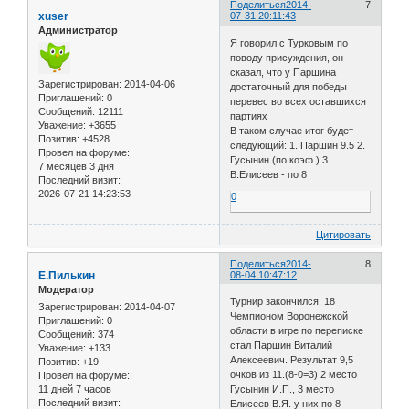
Поделиться
2014-
7
xuser
07-31 20:11:43
Администратор
Я говорил с Турковым по
поводу присуждения, он
сказал, что у Паршина
Зарегистрирован
: 2014-04-06
достаточный для победы
Приглашений:
0
перевес во всех оставшихся
Сообщений:
12111
партиях
Уважение:
+3655
В таком случае итог будет
Позитив:
+4528
следующий: 1. Паршин 9.5 2.
Провел на форуме:
Гусынин (по коэф.) 3.
7 месяцев 3 дня
В.Елисеев - по 8
Последний визит:
2026-07-21 14:23:53
0
Цитировать
Поделиться
2014-
8
Е.Пилькин
08-04 10:47:12
Модератор
Турнир закончился. 18
Зарегистрирован
: 2014-04-07
Чемпионом Воронежской
Приглашений:
0
области в игре по переписке
Сообщений:
374
стал Паршин Виталий
Уважение:
+133
Алексеевич. Результат 9,5
Позитив:
+19
очков из 11.(8-0=3) 2 место
Провел на форуме:
11 дней 7 часов
Гусынин И.П., 3 место
Последний визит:
Елисеев В.Я. у них по 8