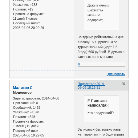
Сообщений:
374
Уважение:
+133
Даже в очных
Позитив:
+19
шахматах
Провел на форуме:
меньше
11 дней 7 часов
обдирают,
Последний визит:
2025-04-06 20:29:29
За турнир рейтинговый 3 дня,
я плачу- 500 рублей, а за
турнир заочный (идёт 1,5-
2года) 600 рублей. Я думаю в
заочных явно меньше.
0
Цитировать
Поделиться
2014-
20
Маликов С
08-08 18:16:31
Модератор
Зарегистрирован
: 2014-04-06
Е.Пилькин
Приглашений:
0
написал(а):
Сообщений:
1452
Уважение:
+1378
Кто следующий?
Позитив:
+548
Провел на форуме:
1 месяц 15 дней
Записался бы, только жаль
Последний визит:
нет гарантии, что буду играть
2025-04-06 19:29:05