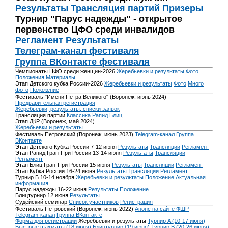
Результаты
Трансляция партий
Призеры
Турнир "Парус надежды" - открытое
первенство ЦФО среди инвалидов
Регламент
Результаты
Телеграм-канал фестиваля
Группа ВКонтакте фестиваля
Чемпионаты ЦФО среди женщин-2026
Жеребьевки и результаты
Фото
Положения
Материалы
Этап Детского кубка России-2026
Жеребьевки и результаты
Фото
Много
фото
Положение
Фестиваль "Имени Петра Великого" (Воронеж, июнь 2024)
Предварительная регистрация
Жеребьевки, результаты, списки заявок
Трансляция партий
Классика
Рапид
Блиц
Этап ДКР (Воронеж, май 2024)
Жеребьевки и результаты
Фестиваль Петровский (Воронеж, июнь 2023)
Telegram-канал
Группа
ВКонтакте
Этап Детского Кубка России 7-12 июня
Результаты
Трансляции
Регламент
Этап Рапид Гран-При России 13-14 июня
Результаты
Трансляции
Регламент
Этап Блиц Гран-При России 15 июня
Результаты
Трансляции
Регламент
Этап Кубка России 16-24 июня
Результаты
Трансляции
Регламент
Турнир Б 10-14 ноября
Жеребьевки и результаты
Положение
Актуальная
информация
Парус надежды 16-22 июня
Результаты
Положение
Блицтурнир 12 июня
Результаты
Судейский семинар
Список участников
Регистрация
Фестиваль Петровский (Воронеж, июнь 2022)
Анонс на сайте ФШР
Telegram-канал
Группа ВКонтакте
Форма для регистрации
Жеребьевки и результаты
Турнир A (10-17 июня)
Быстрые шахматы (18 июня)
Блицтурнир (19 июня)
Турнир B (20-26 июня)