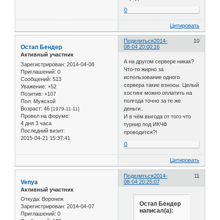
0
Цитировать
Поделиться
2014-
10
Остап Бендер
08-04 20:00:16
Активный участник
А на другом сервере никак?
Зарегистрирован
: 2014-04-08
Что-то жирно за
Приглашений:
0
использование одного
Сообщений:
513
сервера такие взносы. Целый
Уважение:
+52
хостинг можно оплатить на
Позитив:
+107
полгода точно за те же
Пол:
Мужской
Возраст:
46
деньги..
[1979-11-11]
Провел на форуме:
И в чём выгода от того что
4 дня 3 часа
турнир под ИКЧФ
Последний визит:
проводится?!
2015-04-21 15:37:41
0
Цитировать
Поделиться
2014-
11
Venya
08-04 20:25:07
Активный участник
Откуда:
Воронеж
Остап Бендер
Зарегистрирован
: 2014-04-07
написал(а):
Приглашений:
0