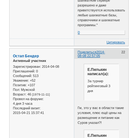
шахматном сервере
разрешено и даже
приветствуется использовать
любые шахматные базы,
справочники и шахматные
программы."
0
Цитировать
Поделиться
2014-
22
Остап Бендер
08-08 22:57:05
Активный участник
Зарегистрирован
: 2014-04-08
Е.Пилькин
Приглашений:
0
написал(а):
Сообщений:
513
Уважение:
+52
За турнир
Позитив:
+107
рейтинговый 3
Пол:
Мужской
дня
Возраст:
46
[1979-11-11]
Провел на форуме:
4 дня 3 часа
Гм, это у вас в области такие
Последний визит:
условия, плюс ещё цены на
2015-04-21 15:37:41
размещение и питание как
Суров указал?!
Е.Пилькин