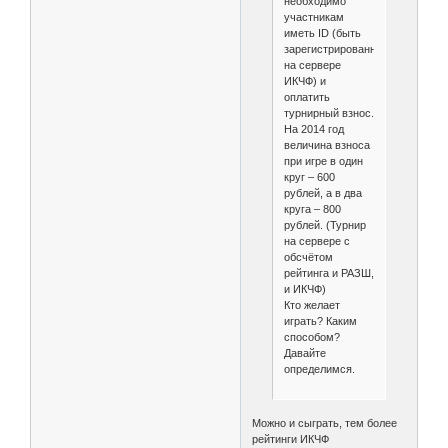
необходимо
участникам
иметь ID (быть
зарегистрированными
на сервере
ИКЧФ) и
оплатить
турнирный взнос.
На 2014 год
величина взноса
при игре в один
круг – 600
рублей, а в два
круга – 800
рублей. (Турнир
на сервере с
обсчётом
рейтинга и РАЗШ,
и ИКЧФ)
Кто желает
играть? Каким
способом?
Давайте
определимся.
Можно и сыграть, тем более
рейтинги ИКЧФ