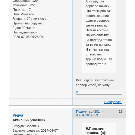
Сообщений:
129
А на другом
Уважение:
+22
сервере никак?
Позитив:
+7
Что-то жирно за
Пол:
Мужской
использование
Возраст:
72
[1954-05-12]
одного сервера
Провел на форуме:
такие взносы.
2 дня 20 часов
Целый хостинг
Последний визит:
можно оплатить
2026-07-06 09:25:09
на полгода точно
за те же деньги..
И в чём выгода
от того что
турнир под ИКЧФ
проводится?!
BestLogic.ru бесплатный
сервер играй, не хочу
0
Цитировать
Поделиться
2014-
12
Venya
08-04 20:39:59
Активный участник
Откуда:
Воронеж
Е.Пилькин
Зарегистрирован
: 2014-04-07
написал(а):
Приглашений:
0