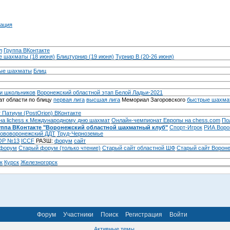
ация
л
Группа ВКонтакте
 шахматы (18 июня)
Блицтурнир (19 июня)
Турнир B (20-26 июня)
ые шахматы
Блиц
и школьников
Воронежский областной этап Белой Ладьи-2021
т области по блицу
первая лига
высшая лига
Мемориал Загоровского
быстрые шахма
 Патиум (PostOrion) ВКонтакте
на lichess к Международному дню шахмат
Онлайн-чемпионат Европы на chess.com
По
уппа ВКонтакте "Воронежский областной шахматный клуб"
Спорт-Игрок
РИА Воро
ововоронежский ДДТ
Труд-Черноземье
Р №13
ICCF
РАЗШ:
форум
сайт
 форум
Cтарый форум (только чтение)
Старый сайт областной ШФ
Старый сайт Ворон
к
Курск
Железногорск
Форум
Участники
Поиск
Регистрация
Войти
Активные темы