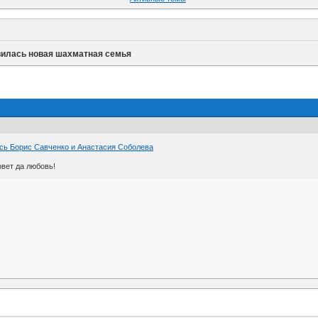
вилась новая шахматная семья
сь Борис Савченко и Анастасия Соболева
вет да любовь!