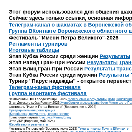
Этот форум использовался для общения шах
Сейчас здесь только ссылки, основная инфор
Телеграм-канал о шахматах в Воронежской о
Группа ВКонтакте Воронежского областного 
Фестиваль "Имени Петра Великого"-2026
Регламенты турниров
Итоговые таблицы
Этап Кубка России среди женщин
Результаты
Этап Рапид Гран-При России
Результаты
Тран
Этап Блиц Гран-При России
Результаты
Транс
Этап Кубка России среди мужчин
Результаты
Турнир "Парус надежды" - открытое первенс
Телеграм-канал фестиваля
Группа ВКонтакте фестиваля
Чемпионаты ЦФО среди женщин-2026
Жеребьевки и результаты
Фото
Положени
Этап Детского кубка России-2026
Жеребьевки и результаты
Фото
Много фото
По
Фестиваль "Имени Петра Великого" (Воронеж, июнь 2024)
Предварительная регистрация
Жеребьевки, результаты, списки заявок
Трансляция партий
Классика
Рапид
Блиц
Этап ДКР (Воронеж, май 2024)
Жеребьевки и результаты
Фестиваль Петровский (Воронеж, июнь 2023)
Telegram-канал
Группа ВКонтакте