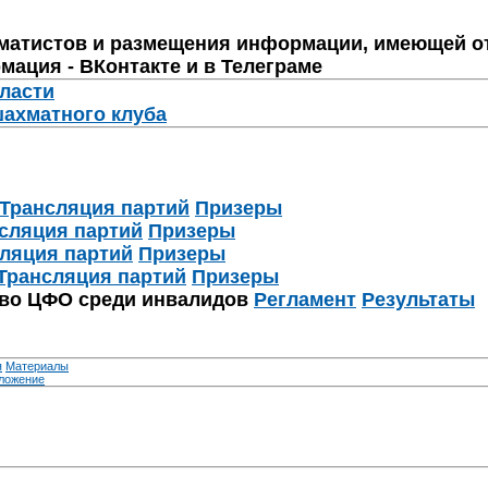
матистов и размещения информации, имеющей о
мация - ВКонтакте и в Телеграме
бласти
шахматного клуба
Трансляция партий
Призеры
сляция партий
Призеры
ляция партий
Призеры
Трансляция партий
Призеры
тво ЦФО среди инвалидов
Регламент
Результаты
я
Материалы
ложение