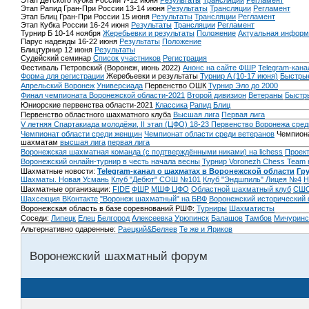
Этап Детского Кубка России 7-12 июня
Результаты
Трансляции
Регламент
Этап Рапид Гран-При России 13-14 июня
Результаты
Трансляции
Регламент
Этап Блиц Гран-При России 15 июня
Результаты
Трансляции
Регламент
Этап Кубка России 16-24 июня
Результаты
Трансляции
Регламент
Турнир Б 10-14 ноября
Жеребьевки и результаты
Положение
Актуальная информ
Парус надежды 16-22 июня
Результаты
Положение
Блицтурнир 12 июня
Результаты
Судейский семинар
Список участников
Регистрация
Фестиваль Петровский (Воронеж, июнь 2022)
Анонс на сайте ФШР
Telegram-кана
Форма для регистрации
Жеребьевки и результаты
Турнир A (10-17 июня)
Быстрые
Апрельский Воронеж
Универсиада
Первенство ОШК
Турнир Эло до 2000
Финал чемпионата Воронежской области-2021
Второй дивизион
Ветераны
Быстр
Юниорские первенства области-2021
Классика
Рапид
Блиц
Первенство областного шахматного клуба
Высшая лига
Первая лига
V летняя Спартакиада молодёжи, II этап (ЦФО) 18-23
Первенство Воронежа сред
Чемпионат области среди женщин
Чемпионат области среди ветеранов
Чемпиона
шахматам
высшая лига
первая лига
Воронежская шахматная команда (с подтверждёнными никами) на lichess
Проект
Воронежский онлайн-турнир в честь начала весны
Турнир Voronezh Chess Team 
Шахматные новости:
Telegram-канал о шахматах в Воронежской области
Гр
Шахматы. Новая Усмань
Клуб "Дебют" СОШ №101
Клуб "Эндшпиль" Лицея №4
Н
Шахматные организации:
FIDE
ФШР
МШФ ЦФО
Областной шахматный клуб
СШО
Шахсекция ВКонтакте
"Воронеж шахматный" на БВФ
Воронежский исторический
Воронежская область в базе соревнований РШФ:
Турниры
Шахматисты
Соседи:
Липецк
Елец
Белгород
Алексеевка
Урюпинск
Балашов
Тамбов
Мичуринс
Альтернативно одаренные:
Раецкий&Беляев
Те же и Яриков
Воронежский шахматный форум