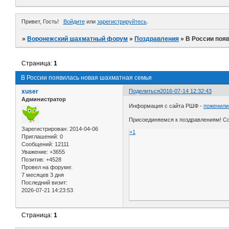
Привет, Гость!
Войдите
или
зарегистрируйтесь
.
»
Воронежский шахматный форум
»
Поздравления
»
В России поя
Страница:
1
В России появилась новая шахматная семья
xuser
Поделиться
2016-07-14 12:32:43
Администратор
Информация с сайта РШФ -
поженили
Присоединяемся к поздравлениям! Со
Зарегистрирован
: 2014-04-06
+1
Приглашений:
0
Сообщений:
12111
Уважение:
+3655
Позитив:
+4528
Провел на форуме:
7 месяцев 3 дня
Последний визит:
2026-07-21 14:23:53
Страница:
1