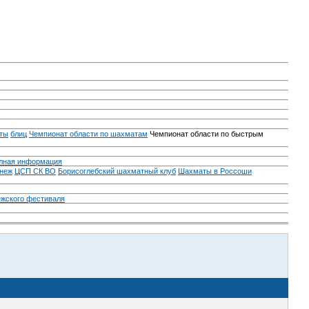
ты
блиц
Чемпионат области по шахматам
Чемпионат области по быстрым
лная информация
неж
ЦСП СК ВО
Борисоглебский шахматный клуб
Шахматы в Россоши
ежского фестиваля