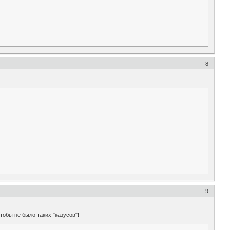
8
9
тобы не было таких "казусов"!