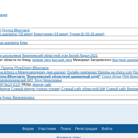
ация
л
Группа ВКонтакте
 шахматы (18 июня)
Блицтурнир (19 июня)
Турнир B (20-26 июня)
ые шахматы
Блиц
и школьников
Воронежский областной этап Белой Ладьи-2021
т области по блицу
первая лига
высшая лига
Мемориал Загоровского
быстрые шахма
 Патиум (PostOrion) ВКонтакте
на lichess к Международному дню шахмат
Онлайн-чемпионат Европы на chess.com
По
уппа ВКонтакте "Воронежский областной шахматный клуб"
Спорт-Игрок
РИА Воро
ововоронежский ДДТ
Труд-Черноземье
Р №13
ICCF
РАЗШ:
форум
сайт
 форум
Cтарый форум (только чтение)
Старый сайт областной ШФ
Старый сайт Ворон
к
Курск
Железногорск
Форум
Участники
Поиск
Регистрация
Войти
Активные темы