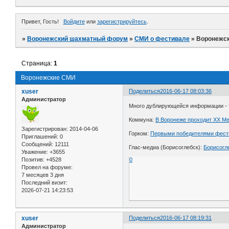
Привет, Гость!
Войдите
или
зарегистрируйтесь
.
»
Воронежский шахматный форум
»
СМИ о фестивале
»
Воронежс
Страница:
1
Воронежские СМИ
xuser
Поделиться
2016-06-17 08:03:36
Администратор
Много дублирующейся информации - т
Коммуна:
В Воронеже проходит XX 
Зарегистрирован
: 2014-04-06
Горком:
Первыми победителями фести
Приглашений:
0
Сообщений:
12111
Глас-медиа (Борисоглебск):
Борисогл
Уважение:
+3655
Позитив:
+4528
0
Провел на форуме:
7 месяцев 3 дня
Последний визит:
2026-07-21 14:23:53
xuser
Поделиться
2016-06-17 08:19:31
Администратор