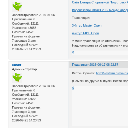
Сайт Центра Спортивной Подготовки
Воронеж принимает 20-й междунаро
Зарегистрирован
: 2014-04-06
Трансляции:
Приглашений:
0
Сообщений:
12111
3-й тур Master Open
Уважение:
+3655
Позитив:
+4528
4-й тур FIDE Open
Провел на форуме:
7 месяцев 3 дня
У меня трансляции не открылись - во
Последний визит:
Надо смотреть за объявлениями - мо
2026-07-21 14:23:53
0
xuser
Поделиться
2016-06-17 08:22:57
Администратор
Вести-Воронеж:
http://vestivrn.ru/nov
(Ссылки на другие выпуски Вести-Во
Зарегистрирован
: 2014-04-06
0
Приглашений:
0
Сообщений:
12111
Уважение:
+3655
Позитив:
+4528
Провел на форуме:
7 месяцев 3 дня
Последний визит:
2026-07-21 14:23:53