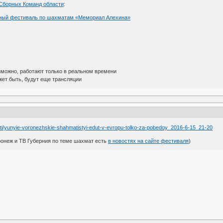
 Сборных Команд области
:
дный фестиваль по шахматам «Мемориал Алехина»
зможно, работают только в реальном времени
жет быть, будут еще трансляции
osti/yunyie-voronezhskie-shahmatistyi-edut-v-evropu-tolko-za-pobedoy_2016-6-15_21-20
ронеж и ТВ Губерния по теме шахмат есть
в новостях на сайте фестиваля
)