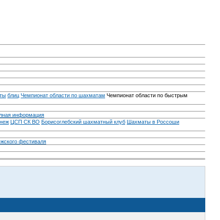
ты
блиц
Чемпионат области по шахматам
Чемпионат области по быстрым
лная информация
неж
ЦСП СК ВО
Борисоглебский шахматный клуб
Шахматы в Россоши
ежского фестиваля