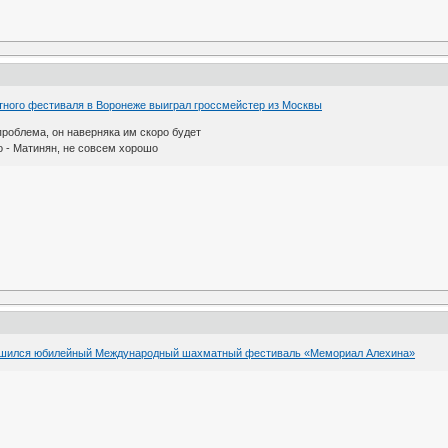
ного фестиваля в Воронеже выиграл гроссмейстер из Москвы
проблема, он наверняка им скоро будет
го - Матинян, не совсем хорошо
ршился юбилейный Международный шахматный фестиваль «Мемориал Алехина»