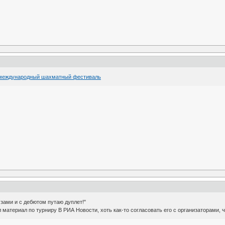
 международный шахматный фестиваль
узами и с дебютом путаю дуплет!"
материал по турниру В РИА Новости, хоть как-то согласовать его с организаторами, ч