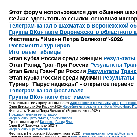
Этот форум использовался для общения шах
Сейчас здесь только ссылки, основная инфор
Телеграм-канал о шахматах в Воронежской о
Группа ВКонтакте Воронежского областного 
Фестиваль "Имени Петра Великого"-2026
Регламенты турниров
Итоговые таблицы
Этап Кубка России среди женщин
Результаты
Этап Рапид Гран-При России
Результаты
Тран
Этап Блиц Гран-При России
Результаты
Транс
Этап Кубка России среди мужчин
Результаты
Турнир "Парус надежды" - открытое первенс
Телеграм-канал фестиваля
Группа ВКонтакте фестиваля
Чемпионаты ЦФО среди женщин-2026
Жеребьевки и результаты
Фото
Положени
Этап Детского кубка России-2026
Жеребьевки и результаты
Фото
Много фото
По
Фестиваль "Имени Петра Великого" (Воронеж, июнь 2024)
Предварительная регистрация
Жеребьевки, результаты, списки заявок
Трансляция партий
Классика
Рапид
Блиц
Этап ДКР (Воронеж, май 2024)
Жеребьевки и результаты
Фестиваль Петровский (Воронеж, июнь 2023)
Telegram-канал
Группа ВКонтакте