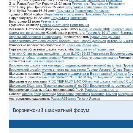
Этап Детского Кубка России 7-12 июня
Результаты
Трансляции
Регламент
Этап Рапид Гран-При России 13-14 июня
Результаты
Трансляции
Регламент
Этап Блиц Гран-При России 15 июня
Результаты
Трансляции
Регламент
Этап Кубка России 16-24 июня
Результаты
Трансляции
Регламент
Турнир Б 10-14 ноября
Жеребьевки и результаты
Положение
Актуальная информ
Парус надежды 16-22 июня
Результаты
Положение
Блицтурнир 12 июня
Результаты
Судейский семинар
Список участников
Регистрация
Фестиваль Петровский (Воронеж, июнь 2022)
Анонс на сайте ФШР
Telegram-кана
Форма для регистрации
Жеребьевки и результаты
Турнир A (10-17 июня)
Быстрые
Апрельский Воронеж
Универсиада
Первенство ОШК
Турнир Эло до 2000
Финал чемпионата Воронежской области-2021
Второй дивизион
Ветераны
Быстр
Юниорские первенства области-2021
Классика
Рапид
Блиц
Первенство областного шахматного клуба
Высшая лига
Первая лига
V летняя Спартакиада молодёжи, II этап (ЦФО) 18-23
Первенство Воронежа сред
Чемпионат области среди женщин
Чемпионат области среди ветеранов
Чемпиона
шахматам
высшая лига
первая лига
Воронежская шахматная команда (с подтверждёнными никами) на lichess
Проект
Воронежский онлайн-турнир в честь начала весны
Турнир Voronezh Chess Team 
Шахматные новости:
Telegram-канал о шахматах в Воронежской области
Гр
Шахматы. Новая Усмань
Клуб "Дебют" СОШ №101
Клуб "Эндшпиль" Лицея №4
Н
Шахматные организации:
FIDE
ФШР
МШФ ЦФО
Областной шахматный клуб
СШО
Шахсекция ВКонтакте
"Воронеж шахматный" на БВФ
Воронежский исторический
Воронежская область в базе соревнований РШФ:
Турниры
Шахматисты
Соседи:
Липецк
Елец
Белгород
Алексеевка
Урюпинск
Балашов
Тамбов
Мичуринс
Альтернативно одаренные:
Раецкий&Беляев
Те же и Яриков
Воронежский шахматный форум