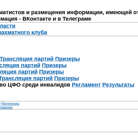
матистов и размещения информации, имеющей о
мация - ВКонтакте и в Телеграме
бласти
шахматного клуба
Трансляция партий
Призеры
сляция партий
Призеры
ляция партий
Призеры
Трансляция партий
Призеры
тво ЦФО среди инвалидов
Регламент
Результаты
я
Материалы
ложение