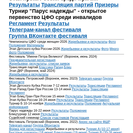
Результаты
Трансляция партий
Призеры
Турнир "Парус надежды" - открытое
первенство ЦФО среди инвалидов
Регламент
Результаты
Телеграм-канал фестиваля
Группа ВКонтакте фестиваля
Чемпионаты ЦФО среди женщин-2026
Жеребьевки и результаты
Фото
Положения
Материалы
Этап Детского кубка России-2026
Жеребьевки и результаты
Фото
Много
фото
Положение
Фестиваль "Имени Петра Великого" (Воронеж, июнь 2024)
Предварительная регистрация
Жеребьевки, результаты, списки заявок
Трансляция партий
Классика
Рапид
Блиц
Этап ДКР (Воронеж, май 2024)
Жеребьевки и результаты
Фестиваль Петровский (Воронеж, июнь 2023)
Telegram-канал
Группа
ВКонтакте
Этап Детского Кубка России 7-12 июня
Результаты
Трансляции
Регламент
Этап Рапид Гран-При России 13-14 июня
Результаты
Трансляции
Регламент
Этап Блиц Гран-При России 15 июня
Результаты
Трансляции
Регламент
Этап Кубка России 16-24 июня
Результаты
Трансляции
Регламент
Турнир Б 10-14 ноября
Жеребьевки и результаты
Положение
Актуальная
информация
Парус надежды 16-22 июня
Результаты
Положение
Блицтурнир 12 июня
Результаты
Судейский семинар
Список участников
Регистрация
Фестиваль Петровский (Воронеж, июнь 2022)
Анонс на сайте ФШР
Telegram-канал
Группа ВКонтакте
Форма для регистрации
Жеребьевки и результаты
Турнир A (10-17 июня)
Быстрые шахматы (18 июня)
Блицтурнир (19 июня)
Турнир B (20-26 июня)