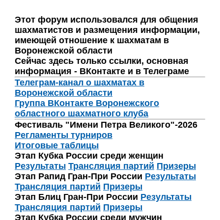
Этот форум использовался для общения
шахматистов и размещения информации,
имеющей отношение к шахматам в
Воронежской области
Сейчас здесь только ссылки, основная
информация - ВКонтакте и в Телеграме
Телеграм-канал о шахматах в
Воронежской области
Группа ВКонтакте Воронежского
областного шахматного клуба
Фестиваль "Имени Петра Великого"-2026
Регламенты турниров
Итоговые таблицы
Этап Кубка России среди женщин
Результаты
Трансляция партий
Призеры
Этап Рапид Гран-При России
Результаты
Трансляция партий
Призеры
Этап Блиц Гран-При России
Результаты
Трансляция партий
Призеры
Этап Кубка России среди мужчин