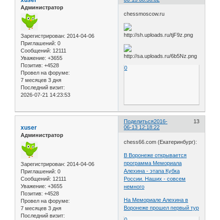
Администратор
chessmoscow.ru
Зарегистрирован
: 2014-04-06
Приглашений:
0
Сообщений:
12111
Уважение:
+3655
Позитив:
+4528
0
Провел на форуме:
7 месяцев 3 дня
Последний визит:
2026-07-21 14:23:53
Поделиться
2016-
13
xuser
06-13 12:18:22
Администратор
chess66.com (Екатеринбург):
В Воронеже открывается
программа Мемориала
Зарегистрирован
: 2014-04-06
Алехина - этапа Кубка
Приглашений:
0
Сообщений:
12111
России. Наших - совсем
Уважение:
+3655
немного
Позитив:
+4528
На Мемориале Алехина в
Провел на форуме:
Воронеже прошел первый тур
7 месяцев 3 дня
Последний визит:
0