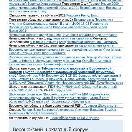
Апрельский Воронеж
Универсиада
Первенство ОШК
Турнир Эло до 2000
Финал чемпионата Воронежской области-2021
Второй дивизион
Ветераны
Быстрые шахматы
Блиц
Юниорские первенства области-2021
Классика
Рапид
Блиц
Первенство областного шахматного клуба
Высшая лига
Первая лига
V летняя Спартакиада молодёжи, II этап (ЦФО) 18-23
Первенство
Воронежа среди школьников
Воронежский областной этап Белой
Ладьи-2021
Чемпионат области среди женщин
Чемпионат области среди ветеранов
Чемпионат области по блицу
первая лига
высшая лига
Мемориал
Загоровского
быстрые шахматы
блиц
Чемпионат области по шахматам
Чемпионат области по быстрым шахматам
высшая лига
первая лига
Воронежская шахматная команда (с подтверждёнными никами) на lichess
Проект Патиум (PostOrion) ВКонтакте
Воронежский онлайн-турнир в честь начала весны
Турнир Voronezh Chess
Team на lichess к Международному дню шахмат
Онлайн-чемпионат
Европы на chess.com
Полная информация
Шахматные новости:
Telegram-канал о шахматах в Воронежской
области
Группа ВКонтакте "Воронежский областной шахматный
клуб"
Спорт-Игрок
РИА Воронеж
ЦСП СК ВО
Борисоглебский шахматный
клуб
Шахматы в Россоши
Шахматы. Новая Усмань
Клуб "Дебют" СОШ
№101
Клуб "Эндшпиль" Лицея №4
Нововоронежский ДДТ
Труд-Черноземье
Шахматные организации:
FIDE
ФШР
МШФ ЦФО
Областной шахматный
клуб
СШОР №13
ICCF
РАЗШ:
форум
сайт
Шахсекция ВКонтакте
"Воронеж шахматный" на БВФ
Воронежский
исторический форум
Cтарый форум (только чтение)
Старый сайт
областной ШФ
Старый сайт Воронежского фестиваля
Воронежская область в базе соревнований РШФ:
Турниры
Шахматисты
Соседи:
Липецк
Елец
Белгород
Алексеевка
Урюпинск
Балашов
Тамбов
Мичуринск
Курск
Железногорск
Альтернативно одаренные:
Раецкий&Беляев
Те же и Яриков
Воронежский шахматный форум