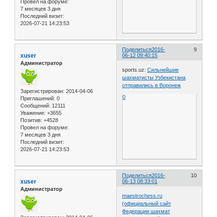
Провел на форуме:
7 месяцев 3 дня
Последний визит:
2026-07-21 14:23:53
Поделиться
2016-
9
xuser
06-12 09:40:15
Администратор
sports.uz:
Сильнейшие
шахматисты Узбекистана
отправились в Воронеж
Зарегистрирован
: 2014-04-06
0
Приглашений:
0
Сообщений:
12111
Уважение:
+3655
Позитив:
+4528
Провел на форуме:
7 месяцев 3 дня
Последний визит:
2026-07-21 14:23:53
Поделиться
2016-
10
xuser
06-13 08:33:01
Администратор
maestrochess.ru
(официальный сайт
Федерации шахмат