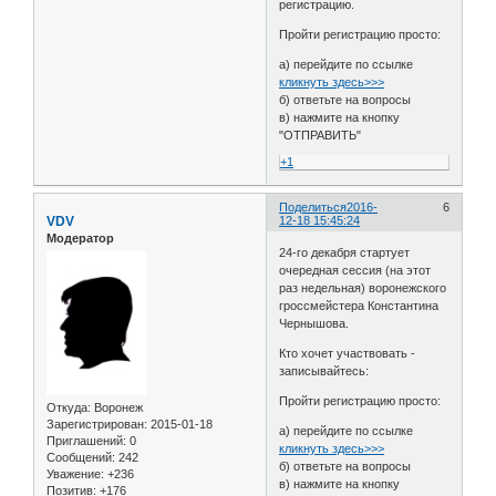
регистрацию.
Пройти регистрацию просто:
а) перейдите по ссылке
кликнуть здесь>>>
б) ответьте на вопросы
в) нажмите на кнопку
"ОТПРАВИТЬ"
+1
Поделиться
2016-
6
VDV
12-18 15:45:24
Модератор
24-го декабря стартует
очередная сессия (на этот
раз недельная) воронежского
гроссмейстера Константина
Чернышова.
Кто хочет участвовать -
записывайтесь:
Пройти регистрацию просто:
Откуда:
Воронеж
Зарегистрирован
: 2015-01-18
а) перейдите по ссылке
Приглашений:
0
кликнуть здесь>>>
Сообщений:
242
б) ответьте на вопросы
Уважение:
+236
в) нажмите на кнопку
Позитив:
+176