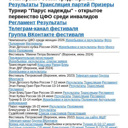
Результаты
Трансляция партий
Призеры
Турнир "Парус надежды" - открытое
первенство ЦФО среди инвалидов
Регламент
Результаты
Телеграм-канал фестиваля
Группа ВКонтакте фестиваля
Чемпионаты ЦФО среди женщин-2026
Жеребьевки и результаты
Фото
Положения
Материалы
Этап Детского кубка России-2026
Жеребьевки и результаты
Фото
Много
фото
Положение
Фестиваль "Имени Петра Великого" (Воронеж, июнь 2024)
Предварительная регистрация
Жеребьевки, результаты, списки заявок
Трансляция партий
Классика
Рапид
Блиц
Этап ДКР (Воронеж, май 2024)
Жеребьевки и результаты
Фестиваль Петровский (Воронеж, июнь 2023)
Telegram-канал
Группа
ВКонтакте
Этап Детского Кубка России 7-12 июня
Результаты
Трансляции
Регламент
Этап Рапид Гран-При России 13-14 июня
Результаты
Трансляции
Регламент
Этап Блиц Гран-При России 15 июня
Результаты
Трансляции
Регламент
Этап Кубка России 16-24 июня
Результаты
Трансляции
Регламент
Турнир Б 10-14 ноября
Жеребьевки и результаты
Положение
Актуальная
информация
Парус надежды 16-22 июня
Результаты
Положение
Блицтурнир 12 июня
Результаты
Судейский семинар
Список участников
Регистрация
Фестиваль Петровский (Воронеж, июнь 2022)
Анонс на сайте ФШР
Telegram-канал
Группа ВКонтакте
Форма для регистрации
Жеребьевки и результаты
Турнир A (10-17 июня)
Быстрые шахматы (18 июня)
Блицтурнир (19 июня)
Турнир B (20-26 июня)