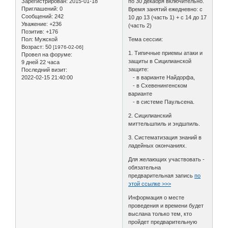
Зарегистрирован
: 2015-01-18
по 30 декабря включительно.
Приглашений:
0
Время занятий ежедневно: с
Сообщений:
242
10 до 13 (часть 1) + с 14 до 17
Уважение:
+236
(часть 2)
Позитив:
+176
Пол:
Мужской
Тема сессии:
Возраст:
50
[1976-02-06]
1. Типичные приемы атаки и
Провел на форуме:
защиты в Сицилианской
9 дней 22 часа
защите:
Последний визит:
2022-02-15 21:40:00
- в варианте Найдорфа,
- в Схевенингенском
варианте
- в системе Паульсена.
2. Сицилианский
миттельшпиль и эндшпиль.
3. Систематизация знаний в
ладейных окончаниях.
Для желающих участвовать -
обязательна
предварительная запись
по
этой ссылке >>>
Информация о месте
проведения и времени будет
выслана только тем, кто
пройдет предварительную