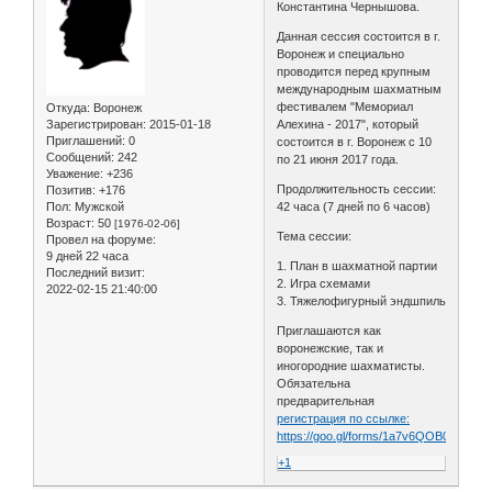
Константина Чернышова.
Данная сессия состоится в г.
Воронеж и специально
проводится перед крупным
международным шахматным
фестивалем "Мемориал
Откуда:
Воронеж
Зарегистрирован
: 2015-01-18
Алехина - 2017", который
Приглашений:
0
состоится в г. Воронеж с 10
Сообщений:
242
по 21 июня 2017 года.
Уважение:
+236
Продолжительность сессии:
Позитив:
+176
Пол:
Мужской
42 часа (7 дней по 6 часов)
Возраст:
50
[1976-02-06]
Тема сессии:
Провел на форуме:
9 дней 22 часа
1. План в шахматной партии
Последний визит:
2. Игра схемами
2022-02-15 21:40:00
3. Тяжелофигурный эндшпиль
Приглашаются как
воронежские, так и
иногородние шахматисты.
Обязательна
предварительная
регистрация по ссылке:
https://goo.gl/forms/1a7v6QOB0GeMm
+1