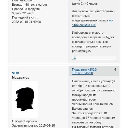
Пол:
Мужской
(день 2) - 6 часов
Возраст:
50
[1976-02-06]
Провел на форуме:
Для желающих участвовать -
9 дней 22 часа
обязательна
Последний визит:
предварительная запись
по
2022-02-15 21:40:00
этой ссылке >>>
Информация о месте
проведения и времени будет
выслана только тем, кто
пройдет предварительную
регистрацию.
+3
Поделиться
2016-
4
VDV
10-05 10:38:08
Модератор
Напоминаю, что в субботу (8
октября) и воскресенье (9
октября) состоятся занятия с
международным
гроссмейстером
Чернышовым Константином
Валерьевичем.
Занятия продлятся с 10
часов до 17 часов с часовым
Откуда:
Воронеж
перерывом на обед.
Зарегистрирован
: 2015-01-18
На текущий момент осталось