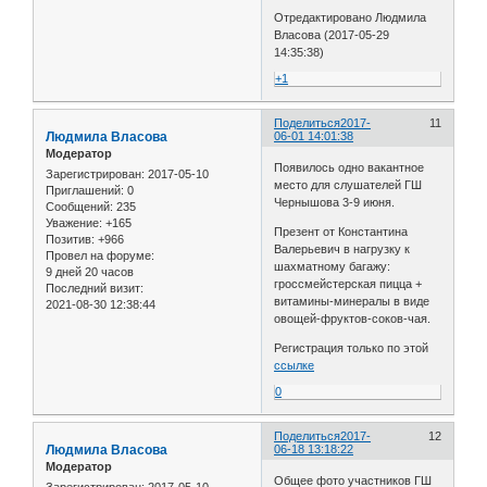
Отредактировано Людмила
Власова (2017-05-29
14:35:38)
+1
Поделиться
2017-
11
Людмила Власова
06-01 14:01:38
Модератор
Появилось одно вакантное
Зарегистрирован
: 2017-05-10
место для слушателей ГШ
Приглашений:
0
Чернышова 3-9 июня.
Сообщений:
235
Уважение:
+165
Презент от Константина
Позитив:
+966
Валерьевич в нагрузку к
Провел на форуме:
шахматному багажу:
9 дней 20 часов
гроссмейстерская пицца +
Последний визит:
витамины-минералы в виде
2021-08-30 12:38:44
овощей-фруктов-соков-чая.
Регистрация только по этой
ссылке
0
Поделиться
2017-
12
Людмила Власова
06-18 13:18:22
Модератор
Общее фото участников ГШ