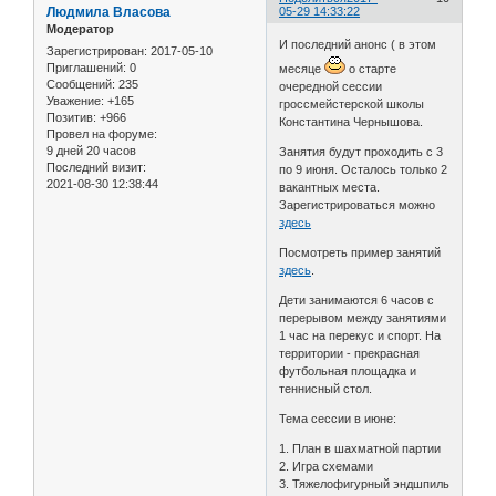
Людмила Власова
05-29 14:33:22
Модератор
И последний анонс ( в этом
Зарегистрирован
: 2017-05-10
Приглашений:
0
месяце
о старте
Сообщений:
235
очередной сессии
Уважение:
+165
гроссмейстерской школы
Позитив:
+966
Константина Чернышова.
Провел на форуме:
9 дней 20 часов
Занятия будут проходить с 3
Последний визит:
по 9 июня. Осталось только 2
2021-08-30 12:38:44
вакантных места.
Зарегистрироваться можно
здесь
Посмотреть пример занятий
здесь
.
Дети занимаются 6 часов с
перерывом между занятиями
1 час на перекус и спорт. На
территории - прекрасная
футбольная площадка и
теннисный стол.
Тема сессии в июне:
1. План в шахматной партии
2. Игра схемами
3. Тяжелофигурный эндшпиль