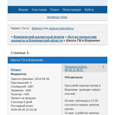
Форум
Участники
Поиск
Регистрация
Войти
Активные темы
Привет, Гость!
Войдите
или
зарегистрируйтесь
.
»
Воронежский шахматный форум
»
Детско-юношеские
шахматы в Воронежской области
»
Школа ГМ в Воронеже
Страница:
1
Школа ГМ в Воронеже
Поделиться
2016-
1
ПАвел
05-06 11:46:51
Модератор
Объявление
Зарегистрирован
: 2014-04-06
Приглашений:
0
Гроссмейстерская школа в
Сообщений:
1887
Воронеже проводит новую
Уважение:
+855
сессию!
Позитив:
+354
Провел на форуме:
20 мая (пятница) в 17:00
2 месяца 0 дней
состоится первое занятие
Последний визит:
школы.
2026-06-05 10:15:28
21 мая (суббота) занятия