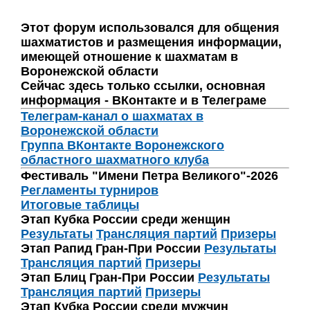
Этот форум использовался для общения
шахматистов и размещения информации,
имеющей отношение к шахматам в
Воронежской области
Сейчас здесь только ссылки, основная
информация - ВКонтакте и в Телеграме
Телеграм-канал о шахматах в
Воронежской области
Группа ВКонтакте Воронежского
областного шахматного клуба
Фестиваль "Имени Петра Великого"-2026
Регламенты турниров
Итоговые таблицы
Этап Кубка России среди женщин
Результаты
Трансляция партий
Призеры
Этап Рапид Гран-При России
Результаты
Трансляция партий
Призеры
Этап Блиц Гран-При России
Результаты
Трансляция партий
Призеры
Этап Кубка России среди мужчин