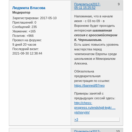
Поделиться
2017-
9
Людмила Власова
05-11 15:25:52
Модератор
Напоминаю, что в начале
Зарегистрирован
: 2017-05-10
июня - с 03 по 09 - в
Приглашений:
0
Воронеже будет проходить
Сообщений:
235
интересная
шахматная
Уважение:
+165
сессия с гроссмейстером
Позитив:
+966
К. Чернышовым.
Провел на форуме:
9 дней 20 часов
Есть шанс повысить уровень
Последний визит:
мастерства перед
2021-08-30 12:38:44
чемпионатом Европы среди
школьников и Мемориалом
Алехина.
Обязательна
предварительная
регистрация по ссылке:
https://banned/B7neo
Примеры занятий с
предыдущих сессий здесь:
http://chess-
progress.ru/endshpil-legki …
yishovyim/
+3
Поделиться
2017-
10