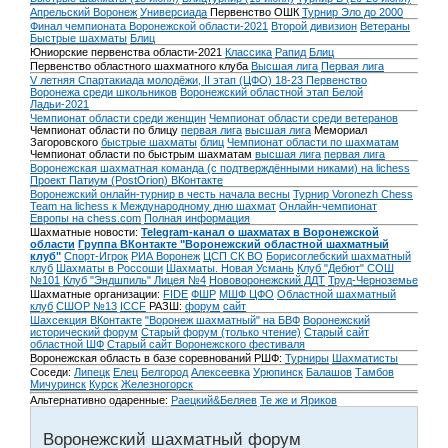
Апрельский Воронеж
Универсиада
Первенство ОШК
Турнир Эло до 2000
Финал чемпионата Воронежской области-2021
Второй дивизион
Ветераны
Быстрые шахматы
Блиц
Юниорские первенства области-2021
Классика
Рапид
Блиц
Первенство областного шахматного клуба
Высшая лига
Первая лига
V летняя Спартакиада молодёжи, II этап (ЦФО) 18-23
Первенство
Воронежа среди школьников
Воронежский областной этап Белой
Ладьи-2021
Чемпионат области среди женщин
Чемпионат области среди ветеранов
Чемпионат области по блицу
первая лига
высшая лига
Мемориал
Загоровского
быстрые шахматы
блиц
Чемпионат области по шахматам
Чемпионат области по быстрым шахматам
высшая лига
первая лига
Воронежская шахматная команда (с подтверждёнными никами) на lichess
Проект Патиум (PostOrion) ВКонтакте
Воронежский онлайн-турнир в честь начала весны
Турнир Voronezh Chess
Team на lichess к Международному дню шахмат
Онлайн-чемпионат
Европы на chess.com
Полная информация
Шахматные новости:
Telegram-канал о шахматах в Воронежской
области
Группа ВКонтакте "Воронежский областной шахматный
клуб"
Спорт-Игрок
РИА Воронеж
ЦСП СК ВО
Борисоглебский шахматный
клуб
Шахматы в Россоши
Шахматы. Новая Усмань
Клуб "Дебют" СОШ
№101
Клуб "Эндшпиль" Лицея №4
Нововоронежский ДДТ
Труд-Черноземье
Шахматные организации:
FIDE
ФШР
МШФ ЦФО
Областной шахматный
клуб
СШОР №13
ICCF
РАЗШ:
форум
сайт
Шахсекция ВКонтакте
"Воронеж шахматный" на БВФ
Воронежский
исторический форум
Cтарый форум (только чтение)
Старый сайт
областной ШФ
Старый сайт Воронежского фестиваля
Воронежская область в базе соревнований РШФ:
Турниры
Шахматисты
Соседи:
Липецк
Елец
Белгород
Алексеевка
Урюпинск
Балашов
Тамбов
Мичуринск
Курск
Железногорск
Альтернативно одаренные:
Раецкий&Беляев
Те же и Яриков
Воронежский шахматный форум