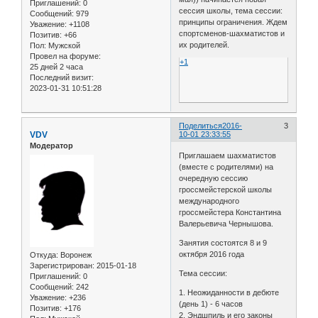
Приглашений:
0
сессия школы, тема сессии:
Сообщений:
979
принципы ограничения. Ждем
Уважение:
+1108
спортсменов-шахматистов и
Позитив:
+66
их родителей.
Пол:
Мужской
Провел на форуме:
+1
25 дней 2 часа
Последний визит:
2023-01-31 10:51:28
Поделиться
2016-
3
VDV
10-01 23:33:55
Модератор
Приглашаем шахматистов
(вместе с родителями) на
очередную сессию
гроссмейстерской школы
международного
гроссмейстера Константина
Валерьевича Чернышова.
Занятия состоятся 8 и 9
октября 2016 года
Откуда:
Воронеж
Зарегистрирован
: 2015-01-18
Тема сессии:
Приглашений:
0
Сообщений:
242
1. Неожиданности в дебюте
Уважение:
+236
(день 1) - 6 часов
Позитив:
+176
2. Эндшпиль и его законы