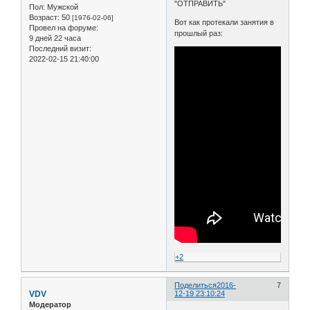
"ОТПРАВИТЬ"
Пол:
Мужской
Возраст:
50
[1976-02-06]
Вот как протекали занятия в
Провел на форуме:
прошлый раз:
9 дней 22 часа
Последний визит:
2022-02-15 21:40:00
+2
Поделиться
2016-
7
VDV
12-19 23:10:24
Модератор