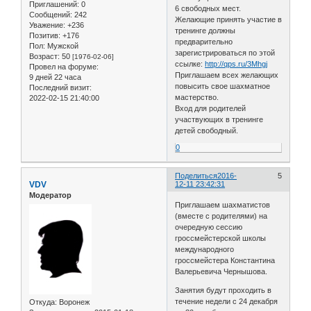
Приглашений:
0
6 свободных мест.
Сообщений:
242
Желающие принять участие в
Уважение:
+236
тренинге должны
Позитив:
+176
предварительно
Пол:
Мужской
зарегистрироваться по этой
Возраст:
50
[1976-02-06]
ссылке:
http://qps.ru/3Mhgj
Провел на форуме:
Приглашаем всех желающих
9 дней 22 часа
повысить свое шахматное
Последний визит:
мастерство.
2022-02-15 21:40:00
Вход для родителей
участвующих в тренинге
детей свободный.
0
Поделиться
2016-
5
VDV
12-11 23:42:31
Модератор
Приглашаем шахматистов
(вместе с родителями) на
очередную сессию
гроссмейстерской школы
международного
гроссмейстера Константина
Валерьевича Чернышова.
Занятия будут проходить в
течение недели с 24 декабря
Откуда:
Воронеж