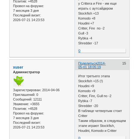
Позитив:
+4528
у Critterа и Fire - им еще
Провел на форуме:
играть с аутсайдером
7 месяцев 3 дня
Stockfish +13
Последний визит:
Komodo +8
2026-07-21 14:23:53
Houdini +7
Critter, Fire по -2
Gull -3
Rybka -4
Shredder -17
0
Поделиться
2014-
15
xuser
05-01 18:05:19
Администратор
Итог третьего этапа
Stockfish +15 (!)
Houdini +9
Зарегистрирован
: 2014-04-06
Komodo +9
Приглашений:
0
Critter, Fire, Gull по -2
Сообщений:
12111
Rybka -7
Уважение:
+3655
Shredder -20
Позитив:
+4528
В таблице четвертым стоит
Провел на форуме:
Critter
7 месяцев 3 дня
Таким образом, в следующем
Последний визит:
этапе играют Stockfish,
2026-07-21 14:23:53
Houdini, Komodo и Critter
0