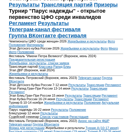
Результаты
Трансляция партий
Призеры
Турнир "Парус надежды" - открытое
первенство ЦФО среди инвалидов
Регламент
Результаты
Телеграм-канал фестиваля
Группа ВКонтакте фестиваля
Чемпионаты ЦФО среди женщин-2026
Жеребьевки и результаты
Фото
Положения
Материалы
Этап Детского кубка России-2026
Жеребьевки и результаты
Фото
Много
фото
Положение
Фестиваль "Имени Петра Великого" (Воронеж, июнь 2024)
Предварительная регистрация
Жеребьевки, результаты, списки заявок
Трансляция партий
Классика
Рапид
Блиц
Этап ДКР (Воронеж, май 2024)
Жеребьевки и результаты
Фестиваль Петровский (Воронеж, июнь 2023)
Telegram-канал
Группа
ВКонтакте
Этап Детского Кубка России 7-12 июня
Результаты
Трансляции
Регламент
Этап Рапид Гран-При России 13-14 июня
Результаты
Трансляции
Регламент
Этап Блиц Гран-При России 15 июня
Результаты
Трансляции
Регламент
Этап Кубка России 16-24 июня
Результаты
Трансляции
Регламент
Турнир Б 10-14 ноября
Жеребьевки и результаты
Положение
Актуальная
информация
Парус надежды 16-22 июня
Результаты
Положение
Блицтурнир 12 июня
Результаты
Судейский семинар
Список участников
Регистрация
Фестиваль Петровский (Воронеж, июнь 2022)
Анонс на сайте ФШР
Telegram-канал
Группа ВКонтакте
Форма для регистрации
Жеребьевки и результаты
Турнир A (10-17 июня)
Быстрые шахматы (18 июня)
Блицтурнир (19 июня)
Турнир B (20-26 июня)