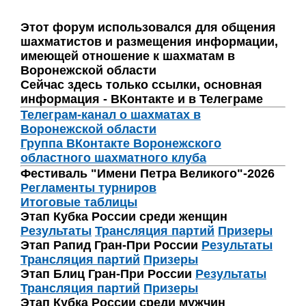
Этот форум использовался для общения
шахматистов и размещения информации,
имеющей отношение к шахматам в
Воронежской области
Сейчас здесь только ссылки, основная
информация - ВКонтакте и в Телеграме
Телеграм-канал о шахматах в
Воронежской области
Группа ВКонтакте Воронежского
областного шахматного клуба
Фестиваль "Имени Петра Великого"-2026
Регламенты турниров
Итоговые таблицы
Этап Кубка России среди женщин
Результаты
Трансляция партий
Призеры
Этап Рапид Гран-При России
Результаты
Трансляция партий
Призеры
Этап Блиц Гран-При России
Результаты
Трансляция партий
Призеры
Этап Кубка России среди мужчин