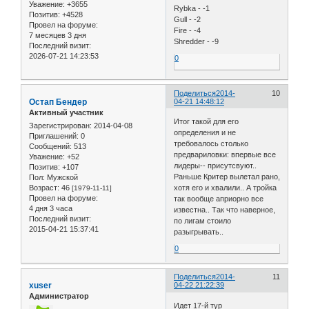
Уважение:
+3655
Rybka - -1
Позитив:
+4528
Gull - -2
Провел на форуме:
Fire - -4
7 месяцев 3 дня
Shredder - -9
Последний визит:
2026-07-21 14:23:53
0
Поделиться
2014-
10
Остап Бендер
04-21 14:48:12
Активный участник
Итог такой для его
Зарегистрирован
: 2014-04-08
определения и не
Приглашений:
0
требовалось столько
Сообщений:
513
предвариловки: впервые все
Уважение:
+52
лидеры-- присутсвуют..
Позитив:
+107
Раньше Критер вылетал рано,
Пол:
Мужской
Возраст:
46
хотя его и хвалили.. А тройка
[1979-11-11]
Провел на форуме:
так вообще априорно все
4 дня 3 часа
известна.. Так что наверное,
Последний визит:
по лигам стоило
2015-04-21 15:37:41
разыгрывать..
0
Поделиться
2014-
11
xuser
04-22 21:22:39
Администратор
Идет 17-й тур