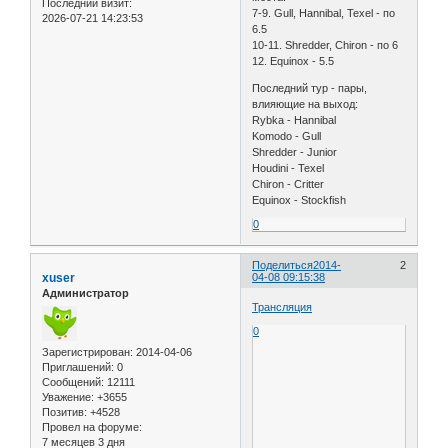
Последний визит:
7-9. Gull, Hannibal, Texel - по
2026-07-21 14:23:53
6.5
10-11. Shredder, Chiron - по 6
12. Equinox - 5.5
Последний тур - пары,
влияющие на выход:
Rybka - Hannibal
Komodo - Gull
Shredder - Junior
Houdini - Texel
Chiron - Critter
Equinox - Stockfish
0
Поделиться
2014-
2
xuser
04-08 09:15:38
Администратор
Трансляция
0
Зарегистрирован
: 2014-04-06
Приглашений:
0
Сообщений:
12111
Уважение:
+3655
Позитив:
+4528
Провел на форуме:
7 месяцев 3 дня