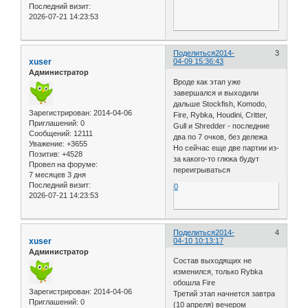
Последний визит:
2026-07-21 14:23:53
Поделиться
2014-
3
xuser
04-09 15:36:43
Администратор
Вроде как этап уже
завершался и выходили
дальше Stockfish, Komodo,
Зарегистрирован
: 2014-04-06
Fire, Rybka, Houdini, Critter,
Приглашений:
0
Gull и Shredder - последние
Сообщений:
12111
два по 7 очков, без дележа
Уважение:
+3655
Но сейчас еще две партии из-
Позитив:
+4528
за какого-то глюка будут
Провел на форуме:
переигрываться
7 месяцев 3 дня
Последний визит:
0
2026-07-21 14:23:53
Поделиться
2014-
4
xuser
04-10 10:13:17
Администратор
Состав выходящих не
изменился, только Rybka
обошла Fire
Зарегистрирован
: 2014-04-06
Третий этап начнется завтра
Приглашений:
0
(10 апреля) вечером