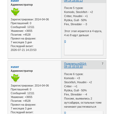
xuser
04-14 18:50:13
Администратор
После 5 туров:
Komodo, Stockfish - +2
Critter, Houdini - +1
Зарегистрирован
: 2014-04-06
Rybka, Gull - 50%
Приглашений:
0
Fire, Shredder - -3
Сообщений:
12111
Уважение:
+3655
Этот этап играется в 4 круга,
Позитив:
+4528
4 из 8 идут дальше
Провел на форуме:
0
7 месяцев 3 дня
Последний визит:
2026-07-21 14:23:53
Поделиться
2014-
7
xuser
04-15 10:33:10
Администратор
После 6 туров:
Komodo - +3
Stockfish, Houdini - +2
Зарегистрирован
: 2014-04-06
Critter - +1
Приглашений:
0
Rybka, Gull - 50%
Сообщений:
12111
Fire, Shredder - -4
Уважение:
+3655
Похоже, выявились 2
Позитив:
+4528
аутсайдера, остальные тоже
Провел на форуме:
начинают растягиваться
7 месяцев 3 дня
Последний визит:
0