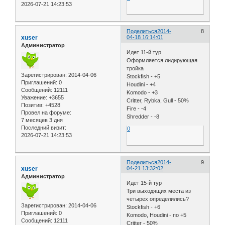
2026-07-21 14:23:53
Поделиться
2014-
8
xuser
04-18 16:14:01
Администратор
Идет 11-й тур
Оформляется лидирующая
тройка
Зарегистрирован
: 2014-04-06
Stockfish - +5
Приглашений:
0
Houdini - +4
Сообщений:
12111
Komodo - +3
Уважение:
+3655
Critter, Rybka, Gull - 50%
Позитив:
+4528
Fire - -4
Провел на форуме:
Shredder - -8
7 месяцев 3 дня
Последний визит:
0
2026-07-21 14:23:53
Поделиться
2014-
9
xuser
04-21 13:32:02
Администратор
Идет 15-й тур
Три выходящих места из
четырех определились?
Зарегистрирован
: 2014-04-06
Stockfish - +6
Приглашений:
0
Komodo, Houdini - по +5
Сообщений:
12111
Critter - 50%