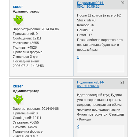
Поделиться
2014-
20
xuser
05-14 10:09:10
Администратор
После 11 кругов (а всего 16)
Stockfish +8
Komodo +6
Зарегистрирован
: 2014-04-06
Houdini +3
Приглашений:
0
Critter -17
Сообщений:
12111
Пока наиболее вероятно, что
Уважение:
+3655
состав финала будет как в
Позитив:
+4528
прошлый раз
Провел на форуме:
7 месяцев 3 дня
0
Последний визит:
2026-07-21 14:23:53
Поделиться
2014-
21
xuser
05-19 00:06:07
Администратор
Идет последний круг, Гудини
уже потерял шансы догнать
лидеров, проиграв им обоим
Зарегистрирован
: 2014-04-06
черными последние партии
Приглашений:
0
Финал повторяется: Стокфиш
Сообщений:
12111
- Комодо
Уважение:
+3655
0
Позитив:
+4528
Провел на форуме:
7 месяцев 3 дня