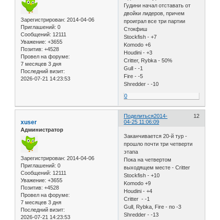
Гудини начал отставать от
двойки лидеров, причем
Зарегистрирован
: 2014-04-06
проиграл все три партии
Приглашений:
0
Стокфиш
Сообщений:
12111
Stockfish - +7
Уважение:
+3655
Komodo +6
Позитив:
+4528
Houdini - +3
Провел на форуме:
Critter, Rybka - 50%
7 месяцев 3 дня
Gull - -1
Последний визит:
Fire - -5
2026-07-21 14:23:53
Shredder - -10
0
Поделиться
2014-
12
xuser
04-25 11:06:09
Администратор
Заканчивается 20-й тур -
прошло почти три четверти
этапа
Зарегистрирован
: 2014-04-06
Пока на четвертом
Приглашений:
0
выходящем месте - Critter
Сообщений:
12111
Stockfish - +10
Уважение:
+3655
Komodo +9
Позитив:
+4528
Houdini - +4
Провел на форуме:
Critter - -1
7 месяцев 3 дня
Gull, Rybka, Fire - по -3
Последний визит:
Shredder - -13
2026-07-21 14:23:53