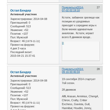
Поделиться
2014-
27
Остап Бендер
07-02 02:19:10
Активный участник
Кстати, забавное зрелище как
Зарегистрирован
: 2014-04-08
позиции из уродливых
Приглашений:
0
приходят к середине игры к
Сообщений:
513
боле-менее адекватным
Уважение:
+52
аналогам.. Кстати, играет
Позитив:
+107
всего 8 движков вроде..
Пол:
Мужской
Возраст:
46
[1979-11-11]
0
Провел на форуме:
4 дня 3 часа
Последний визит:
2015-04-21 15:37:41
Поделиться
2014-
28
Остап Бендер
09-16 00:46:04
Активный участник
19 сентября 2014 стартует
Зарегистрирован
: 2014-04-08
7ой сезон.
Приглашений:
0
Сообщений:
513
28 движков
Уважение:
+52
Позитив:
+107
Alfil, Arasan, Arminius, Cheng4,
Пол:
Мужской
Chiron, Crafty, Critter
Возраст:
46
[1979-11-11]
Exchess, Gaviota, Gull,
Провел на форуме:
Hannibal, Houdini, Jonny,