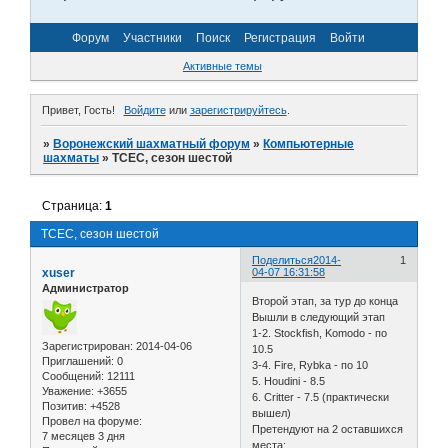
Форум
Участники
Поиск
Регистрация
Войти
Активные темы
Привет, Гость!
Войдите
или
зарегистрируйтесь
.
»
Воронежский шахматный форум
»
Компьютерные
шахматы
»
TCEC, сезон шестой
Страница:
1
TCEC, сезон шестой
Поделиться
2014-
1
xuser
04-07 16:31:58
Администратор
Второй этап, за тур до конца
Вышли в следующий этап
1-2. Stockfish, Komodo - по
Зарегистрирован
: 2014-04-06
10.5
Приглашений:
0
3-4. Fire, Rybka - по 10
Сообщений:
12111
5. Houdini - 8.5
Уважение:
+3655
6. Critter - 7.5 (практически
Позитив:
+4528
вышел)
Провел на форуме:
Претендуют на 2 оставшихся
7 месяцев 3 дня
места: