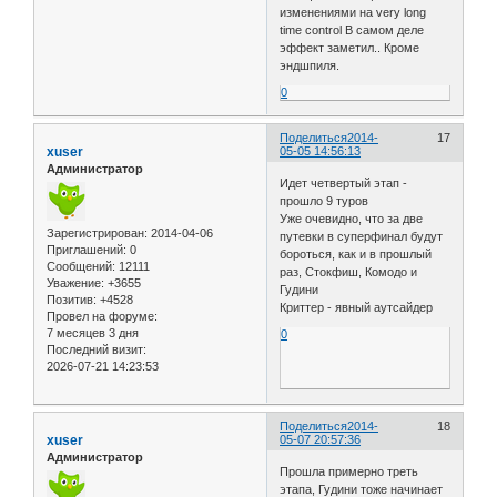
изменениями на very long
time control В самом деле
эффект заметил.. Кроме
эндшпиля.
0
Поделиться
2014-
17
xuser
05-05 14:56:13
Администратор
Идет четвертый этап -
прошло 9 туров
Уже очевидно, что за две
Зарегистрирован
: 2014-04-06
путевки в суперфинал будут
Приглашений:
0
бороться, как и в прошлый
Сообщений:
12111
раз, Стокфиш, Комодо и
Уважение:
+3655
Гудини
Позитив:
+4528
Криттер - явный аутсайдер
Провел на форуме:
7 месяцев 3 дня
0
Последний визит:
2026-07-21 14:23:53
Поделиться
2014-
18
xuser
05-07 20:57:36
Администратор
Прошла примерно треть
этапа, Гудини тоже начинает