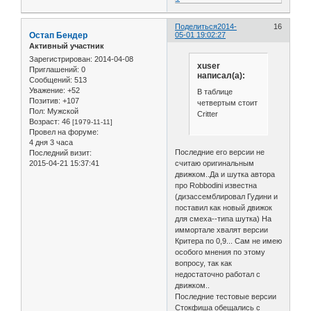
Поделиться
2014-
16
Остап Бендер
05-01 19:02:27
Активный участник
Зарегистрирован
: 2014-04-08
xuser
Приглашений:
0
написал(а):
Сообщений:
513
Уважение:
+52
В таблице
Позитив:
+107
четвертым стоит
Пол:
Мужской
Critter
Возраст:
46
[1979-11-11]
Провел на форуме:
4 дня 3 часа
Последние его версии не
Последний визит:
считаю оригинальным
2015-04-21 15:37:41
движком..Да и шутка автора
про Robbodini известна
(дизассемблировал Гудини и
поставил как новый движок
для смеха--типа шутка) На
иммортале хвалят версии
Критера по 0,9... Сам не имею
особого мнения по этому
вопросу, так как
недостаточно работал с
движком..
Последние тестовые версии
Стокфиша обещались с