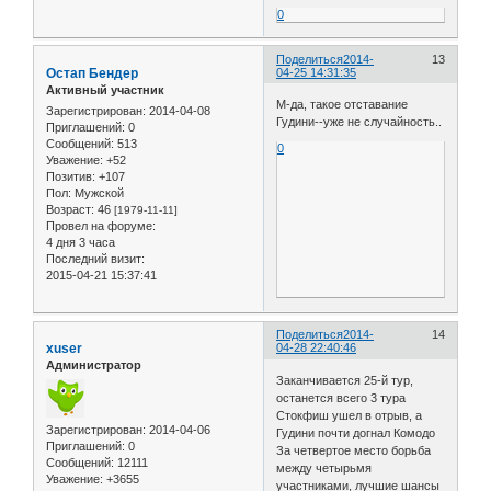
0
Поделиться
2014-
13
Остап Бендер
04-25 14:31:35
Активный участник
М-да, такое отставание
Зарегистрирован
: 2014-04-08
Гудини--уже не случайность..
Приглашений:
0
Сообщений:
513
0
Уважение:
+52
Позитив:
+107
Пол:
Мужской
Возраст:
46
[1979-11-11]
Провел на форуме:
4 дня 3 часа
Последний визит:
2015-04-21 15:37:41
Поделиться
2014-
14
xuser
04-28 22:40:46
Администратор
Заканчивается 25-й тур,
останется всего 3 тура
Стокфиш ушел в отрыв, а
Зарегистрирован
: 2014-04-06
Гудини почти догнал Комодо
Приглашений:
0
За четвертое место борьба
Сообщений:
12111
между четырьмя
Уважение:
+3655
участниками, лучшие шансы