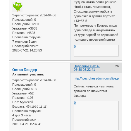
Судьба матча почти решена
Чтобы стать чемпионом,
Стокфиш должен набрать
Зарегистрирован
: 2014-04-06
одно очко в девяти партиях
Приглашений:
0
+13=37-5
Сообщений:
12111
По прежнему у Комодо лишь
Уважение:
+3655
одна победа в микроматчах
Позитив:
+4528
из двух партий от одинаковой
Провел на форуме:
позиции с переменой цвета
7 месяцев 3 дня
Последний визит:
0
2026-07-21 14:23:53
Поделиться
2014-
26
Остап Бендер
06-30 03:22:41
Активный участник
http://tcec.chessdom.com/live.php
Зарегистрирован
: 2014-04-08
Приглашений:
0
Сейчас начался чемпионат
Сообщений:
513
движков по шахматам
Уважение:
+52
Фишера..
Позитив:
+107
Пол:
Мужской
0
Возраст:
46
[1979-11-11]
Провел на форуме:
4 дня 3 часа
Последний визит:
2015-04-21 15:37:41