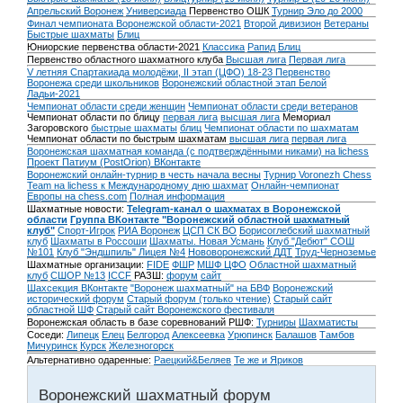
Апрельский Воронеж
Универсиада
Первенство ОШК
Турнир Эло до 2000
Финал чемпионата Воронежской области-2021
Второй дивизион
Ветераны
Быстрые шахматы
Блиц
Юниорские первенства области-2021
Классика
Рапид
Блиц
Первенство областного шахматного клуба
Высшая лига
Первая лига
V летняя Спартакиада молодёжи, II этап (ЦФО) 18-23
Первенство
Воронежа среди школьников
Воронежский областной этап Белой
Ладьи-2021
Чемпионат области среди женщин
Чемпионат области среди ветеранов
Чемпионат области по блицу
первая лига
высшая лига
Мемориал
Загоровского
быстрые шахматы
блиц
Чемпионат области по шахматам
Чемпионат области по быстрым шахматам
высшая лига
первая лига
Воронежская шахматная команда (с подтверждёнными никами) на lichess
Проект Патиум (PostOrion) ВКонтакте
Воронежский онлайн-турнир в честь начала весны
Турнир Voronezh Chess
Team на lichess к Международному дню шахмат
Онлайн-чемпионат
Европы на chess.com
Полная информация
Шахматные новости:
Telegram-канал о шахматах в Воронежской
области
Группа ВКонтакте "Воронежский областной шахматный
клуб"
Спорт-Игрок
РИА Воронеж
ЦСП СК ВО
Борисоглебский шахматный
клуб
Шахматы в Россоши
Шахматы. Новая Усмань
Клуб "Дебют" СОШ
№101
Клуб "Эндшпиль" Лицея №4
Нововоронежский ДДТ
Труд-Черноземье
Шахматные организации:
FIDE
ФШР
МШФ ЦФО
Областной шахматный
клуб
СШОР №13
ICCF
РАЗШ:
форум
сайт
Шахсекция ВКонтакте
"Воронеж шахматный" на БВФ
Воронежский
исторический форум
Cтарый форум (только чтение)
Старый сайт
областной ШФ
Старый сайт Воронежского фестиваля
Воронежская область в базе соревнований РШФ:
Турниры
Шахматисты
Соседи:
Липецк
Елец
Белгород
Алексеевка
Урюпинск
Балашов
Тамбов
Мичуринск
Курск
Железногорск
Альтернативно одаренные:
Раецкий&Беляев
Те же и Яриков
Воронежский шахматный форум