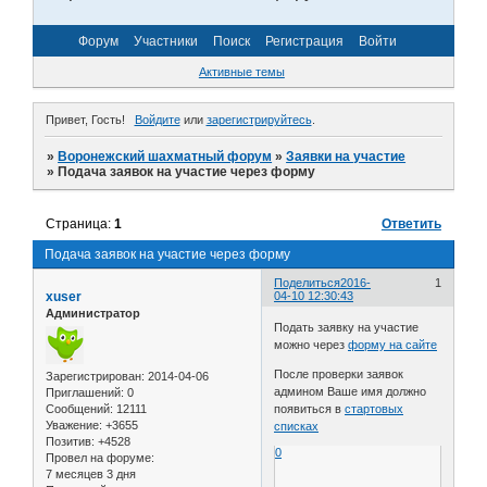
Форум
Участники
Поиск
Регистрация
Войти
Активные темы
Привет, Гость!
Войдите
или
зарегистрируйтесь
.
»
Воронежский шахматный форум
»
Заявки на участие
»
Подача заявок на участие через форму
Страница:
1
Ответить
Подача заявок на участие через форму
Поделиться
2016-
1
xuser
04-10 12:30:43
Администратор
Подать заявку на участие
можно через
форму на сайте
После проверки заявок
Зарегистрирован
: 2014-04-06
админом Ваше имя должно
Приглашений:
0
Сообщений:
12111
появиться в
стартовых
Уважение:
+3655
списках
Позитив:
+4528
0
Провел на форуме:
7 месяцев 3 дня