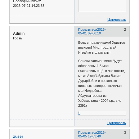
Последний визит:
2026-07-21 14:23:53
Цитировать
Поделиться
2016-
2
Admin
05-01 09:00:10
Гость
Всех с праздниками! Христос
воскрес! Мир, труд, май!
Играйте в шахматы!
Списки заявившихся будут
обновлены 4-5 мая
(заявились ещё, в частности,
мг из Азербайджана Васиф
Дурарбейли и несколько
сильных юниоров, включая
мф Нодирбека
Абдусатторова из
Узбекистана - 2004 г.р., эло
2391)
0
Цитировать
Поделиться
2016-
3
xuser
05-05 19:03:40