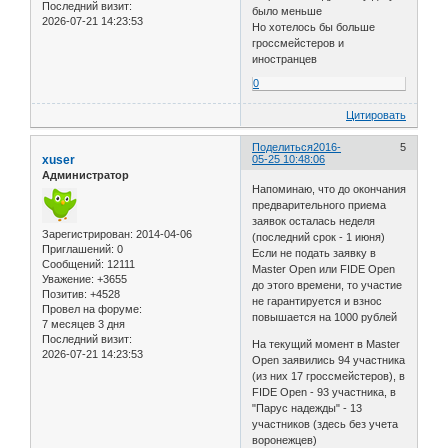
Последний визит:
было меньше
2026-07-21 14:23:53
Но хотелось бы больше
гроссмейстеров и
иностранцев
0
Цитировать
Поделиться
2016-
5
xuser
05-25 10:48:06
Администратор
Напоминаю, что до окончания
предварительного приема
заявок осталась неделя
Зарегистрирован
: 2014-04-06
(последний срок - 1 июня)
Приглашений:
0
Если не подать заявку в
Сообщений:
12111
Master Open или FIDE Open
Уважение:
+3655
до этого времени, то участие
Позитив:
+4528
не гарантируется и взнос
Провел на форуме:
повышается на 1000 рублей
7 месяцев 3 дня
Последний визит:
На текущий момент в Master
2026-07-21 14:23:53
Open заявились 94 участника
(из них 17 гроссмейстеров), в
FIDE Open - 93 участника, в
"Парус надежды" - 13
участников (здесь без учета
воронежцев)