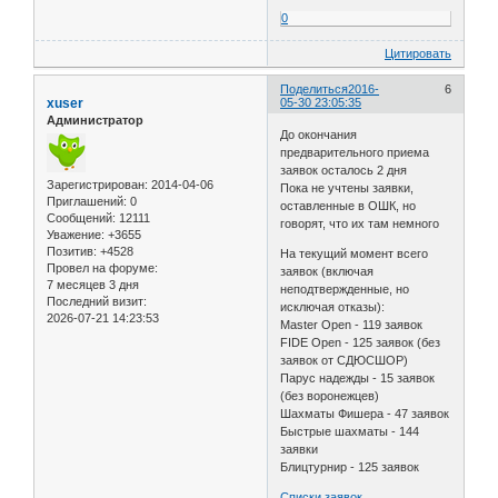
0
Цитировать
Поделиться
2016-
6
xuser
05-30 23:05:35
Администратор
До окончания
предварительного приема
заявок осталось 2 дня
Зарегистрирован
: 2014-04-06
Пока не учтены заявки,
Приглашений:
0
оставленные в ОШК, но
Сообщений:
12111
говорят, что их там немного
Уважение:
+3655
Позитив:
+4528
На текущий момент всего
Провел на форуме:
заявок (включая
7 месяцев 3 дня
неподтвержденные, но
Последний визит:
исключая отказы):
2026-07-21 14:23:53
Master Open - 119 заявок
FIDE Open - 125 заявок (без
заявок от СДЮСШОР)
Парус надежды - 15 заявок
(без воронежцев)
Шахматы Фишера - 47 заявок
Быстрые шахматы - 144
заявки
Блицтурнир - 125 заявок
Списки заявок