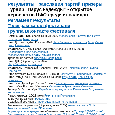
Результаты
Трансляция партий
Призеры
Турнир "Парус надежды" - открытое
первенство ЦФО среди инвалидов
Регламент
Результаты
Телеграм-канал фестиваля
Группа ВКонтакте фестиваля
Чемпионаты ЦФО среди женщин-2026
Жеребьевки и результаты
Фото
Положения
Материалы
Этап Детского кубка России-2026
Жеребьевки и результаты
Фото
Много
фото
Положение
Фестиваль "Имени Петра Великого" (Воронеж, июнь 2024)
Предварительная регистрация
Жеребьевки, результаты, списки заявок
Трансляция партий
Классика
Рапид
Блиц
Этап ДКР (Воронеж, май 2024)
Жеребьевки и результаты
Фестиваль Петровский (Воронеж, июнь 2023)
Telegram-канал
Группа
ВКонтакте
Этап Детского Кубка России 7-12 июня
Результаты
Трансляции
Регламент
Этап Рапид Гран-При России 13-14 июня
Результаты
Трансляции
Регламент
Этап Блиц Гран-При России 15 июня
Результаты
Трансляции
Регламент
Этап Кубка России 16-24 июня
Результаты
Трансляции
Регламент
Турнир Б 10-14 ноября
Жеребьевки и результаты
Положение
Актуальная
информация
Парус надежды 16-22 июня
Результаты
Положение
Блицтурнир 12 июня
Результаты
Судейский семинар
Список участников
Регистрация
Фестиваль Петровский (Воронеж, июнь 2022)
Анонс на сайте ФШР
Telegram-канал
Группа ВКонтакте
Форма для регистрации
Жеребьевки и результаты
Турнир A (10-17 июня)
Быстрые шахматы (18 июня)
Блицтурнир (19 июня)
Турнир B (20-26 июня)