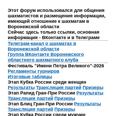
Этот форум использовался для общения
шахматистов и размещения информации,
имеющей отношение к шахматам в
Воронежской области
Сейчас здесь только ссылки, основная
информация - ВКонтакте и в Телеграме
Телеграм-канал о шахматах в
Воронежской области
Группа ВКонтакте Воронежского
областного шахматного клуба
Фестиваль "Имени Петра Великого"-2026
Регламенты турниров
Итоговые таблицы
Этап Кубка России среди женщин
Результаты
Трансляция партий
Призеры
Этап Рапид Гран-При России
Результаты
Трансляция партий
Призеры
Этап Блиц Гран-При России
Результаты
Трансляция партий
Призеры
Этап Кубка России среди мужчин