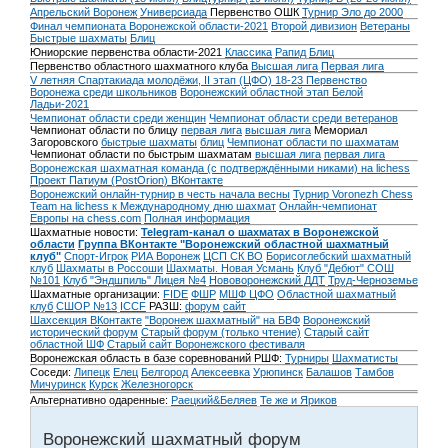
Апрельский Воронеж
Универсиада
Первенство ОШК
Турнир Эло до 2000
Финал чемпионата Воронежской области-2021
Второй дивизион
Ветераны
Быстрые шахматы
Блиц
Юниорские первенства области-2021
Классика
Рапид
Блиц
Первенство областного шахматного клуба
Высшая лига
Первая лига
V летняя Спартакиада молодёжи, II этап (ЦФО) 18-23
Первенство
Воронежа среди школьников
Воронежский областной этап Белой
Ладьи-2021
Чемпионат области среди женщин
Чемпионат области среди ветеранов
Чемпионат области по блицу
первая лига
высшая лига
Мемориал
Загоровского
быстрые шахматы
блиц
Чемпионат области по шахматам
Чемпионат области по быстрым шахматам
высшая лига
первая лига
Воронежская шахматная команда (с подтверждёнными никами) на lichess
Проект Патиум (PostOrion) ВКонтакте
Воронежский онлайн-турнир в честь начала весны
Турнир Voronezh Chess
Team на lichess к Международному дню шахмат
Онлайн-чемпионат
Европы на chess.com
Полная информация
Шахматные новости:
Telegram-канал о шахматах в Воронежской
области
Группа ВКонтакте "Воронежский областной шахматный
клуб"
Спорт-Игрок
РИА Воронеж
ЦСП СК ВО
Борисоглебский шахматный
клуб
Шахматы в Россоши
Шахматы. Новая Усмань
Клуб "Дебют" СОШ
№101
Клуб "Эндшпиль" Лицея №4
Нововоронежский ДДТ
Труд-Черноземье
Шахматные организации:
FIDE
ФШР
МШФ ЦФО
Областной шахматный
клуб
СШОР №13
ICCF
РАЗШ:
форум
сайт
Шахсекция ВКонтакте
"Воронеж шахматный" на БВФ
Воронежский
исторический форум
Cтарый форум (только чтение)
Старый сайт
областной ШФ
Старый сайт Воронежского фестиваля
Воронежская область в базе соревнований РШФ:
Турниры
Шахматисты
Соседи:
Липецк
Елец
Белгород
Алексеевка
Урюпинск
Балашов
Тамбов
Мичуринск
Курск
Железногорск
Альтернативно одаренные:
Раецкий&Беляев
Те же и Яриков
Воронежский шахматный форум