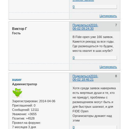
0
Цитировать
Поделиться
2016-
7
Виктор Г
06-02 09:24:30
Гость
В Fide-open уже 166 заявок.
Кажется рекорд за все годы.
Где размещаться-то будем,
места хватит в шах.клубе?
0
Цитировать
Поделиться
2016-
8
xuser
06-02 18:46:21
Администратор
Хотя среди заявок наверняка
есть мертвые души и те, кто
не приедут, проблемы с
Зарегистрирован
: 2014-04-06
размещением могут быть и
Приглашений:
0
для быстрых шахмат, и для
Сообщений:
12111
FIDE Open
Уважение:
+3655
Организаторы думают над
Позитив:
+4528
этим
Провел на форуме:
7 месяцев 3 дня
0