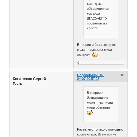
так - даже
объединенная
команда
ВГАСУ+ВГТУ
провалится в
хвосте.
В теории и безразрядник
может чемпиона мира
обыграть
0
Поделиться
2016-
10
Коваленко Сергей
04-07 20:57:23
Гость
В теории и
безразрядник
может чемпиона
мира обыграть
Разве, что только с помощью
компьютера. Все-таки не