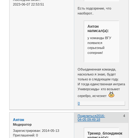
2023-06-07 22:53:51
Есть подозрение, что
наоборот..
Антон
написал(а):
у команды ВГУ
появился
серьезный
соперник!
Объединенная команда,
насколько я знаю, будет
только в следующем году.
И тогда единственная интрига
Универсиады- кто возьмет
серебро, исчезнет
0
Поделиться
2016-
4
Антон
04-05 09:49:18
Модератор
Зарегистрирован
: 2014-05-13
Тренер_блондинок
Приглашений:
0
написал(а):