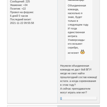
Сообщений:
225
Уважение:
+34
Объединенная
Позитив:
+22
команда,
Провел на форуме:
насколько я
6 дней 5 часов
знаю, будет
Последний визит:
только в
2021-11-22 09:55:58
следующем году.
И тогда
единственная
интрига
Универсиады-
кто возьмет
серебро,
исчезнет
Неужели объединенная
команда не даст бой ВГУ!
нигде не смог найти
прошлогодний состав команд!
кстати. а когда соревнования
в этом году?
А сейчас преподаватели
могут играть или нет?
0