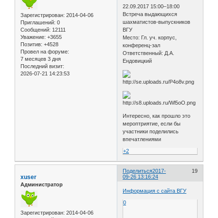
22.09.2017 15:00–18:00
Встреча выдающихся
Зарегистрирован
: 2014-04-06
шахматистов-выпускников
Приглашений:
0
Сообщений:
12111
ВГУ
Уважение:
+3655
Место: Гл. уч. корпус,
Позитив:
+4528
конференц-зал
Провел на форуме:
Ответственный: Д.А.
7 месяцев 3 дня
Ендовицкий
Последний визит:
2026-07-21 14:23:53
Интересно, как прошло это
мероптриятие, если бы
участники поделились
впечатлениями
+2
Поделиться
2017-
19
xuser
09-26 13:16:24
Администратор
Информация с сайта ВГУ
0
Зарегистрирован
: 2014-04-06