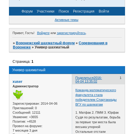
Форум
Участники
Поиск
Регистрация
Войти
Активные темы
Привет, Гость!
Войдите
или
зарегистрируйтесь
.
»
Воронежский шахматный форум
»
Соревнования в
Воронеже
»
Универ шахматный
Страница:
1
Универ шахматный
Поделиться
2016-
1
xuser
04-04 13:35:02
Администратор
Команда математического
факультета стала
победителем Спартакиады
Зарегистрирован
: 2014-04-06
ВГУ по шахматам
Приглашений:
0
Сообщений:
12111
1. Матфак 2. ПММ 3. Юрфак
Уважение:
+3655
Судя по результатам, борьба
Позитив:
+4528
за первые три места была
Провел на форуме:
весьма упорной
7 месяцев 3 дня
Остальные отстали