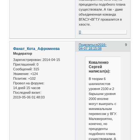
прецеденты подобного плана
существовали. А так - даже
объединенная команда
ВГАСУ+ВГТУ провалится в
хвосте.
0
Поделиться
2016-
9
Фанат_Кота_Афромеева
04-07 18:15:08
Модератор
Зарегистрирован
: 2014-04-15
Коваленко
Приглашений:
0
Сергей
Сообщений:
315
написал(а):
Уважение:
+124
Позитив:
+102
В теории 6
Провел на форуме:
шахматистов
14 дней 15 часов
уровня 2100 и 2
Последний визит:
барышни уровня
2019-05-06 01:48:03
2000 вполне
могут выиграть с
минимальным
перевесом у ВГУ.
Маловероятно,
конечно, но
прецеденты
подобного плана
существовали. А