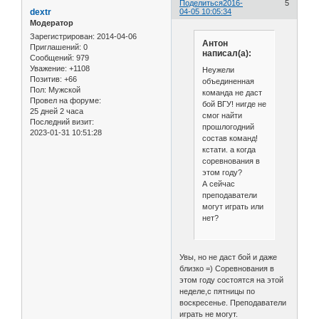
Поделиться
2016-
5
dextr
04-05 10:05:34
Модератор
Зарегистрирован
: 2014-04-06
Антон
Приглашений:
0
написал(а):
Сообщений:
979
Уважение:
+1108
Неужели
Позитив:
+66
объединенная
Пол:
Мужской
команда не даст
Провел на форуме:
бой ВГУ! нигде не
25 дней 2 часа
смог найти
Последний визит:
прошлогодний
2023-01-31 10:51:28
состав команд!
кстати. а когда
соревнования в
этом году?
А сейчас
преподаватели
могут играть или
нет?
Увы, но не даст бой и даже
близко =) Соревнования в
этом году состоятся на этой
неделе,с пятницы по
воскресенье. Преподаватели
играть не могут.