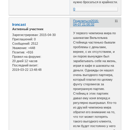
нужно бросаться в крайности.
0
Поделиться
2016-
11
Ironcast
04-07 21:00:32
Активный участник
У первого чемпиона мира по
Зарегистрирован
: 2015-04-30
шахматам Вильгельма
Приглашений:
0
Стейница частенько бывали
Сообщений:
2512
проблемы с деньгами,
Уважение:
+448
вернее, с их отсутствием, и
Позитив:
+916
он порою вынужден был
Провел на форуме:
20 дней 12 часов
зарабатывать себе на жизнь,
Последний визит:
играя в кафе в шахматы на
2019-03-22 13:48:48
деньги. Однажды он нашел
очень выгодного партнера,
который платил по целому
фунту стерлингов за
проигранную партию.
Стейниц в этих партиях
давал ему коня вперед и
регулярно выигрывал. Кто-то
из друзей чемпиона мира
обратил его внимание на то,
что тот может потерять
такого выгодного клиента,
если будет постоянно у него