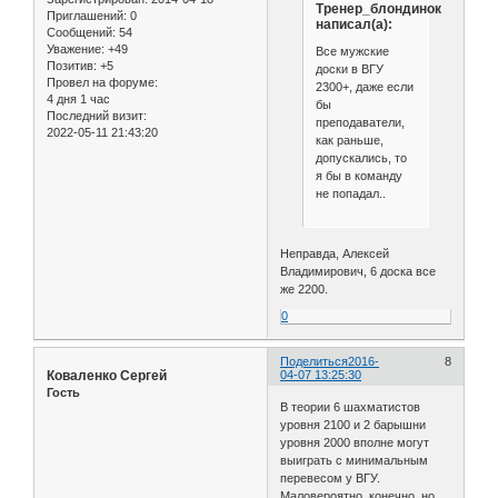
Тренер_блондинок
Приглашений:
0
написал(а):
Сообщений:
54
Уважение:
+49
Все мужские
Позитив:
+5
доски в ВГУ
Провел на форуме:
2300+, даже если
4 дня 1 час
бы
Последний визит:
преподаватели,
2022-05-11 21:43:20
как раньше,
допускались, то
я бы в команду
не попадал..
Неправда, Алексей
Владимирович, 6 доска все
же 2200.
0
Поделиться
2016-
8
Коваленко Сергей
04-07 13:25:30
Гость
В теории 6 шахматистов
уровня 2100 и 2 барышни
уровня 2000 вполне могут
выиграть с минимальным
перевесом у ВГУ.
Маловероятно, конечно, но