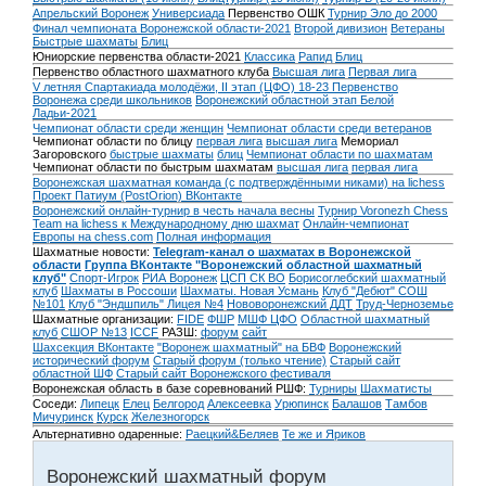
Апрельский Воронеж
Универсиада
Первенство ОШК
Турнир Эло до 2000
Финал чемпионата Воронежской области-2021
Второй дивизион
Ветераны
Быстрые шахматы
Блиц
Юниорские первенства области-2021
Классика
Рапид
Блиц
Первенство областного шахматного клуба
Высшая лига
Первая лига
V летняя Спартакиада молодёжи, II этап (ЦФО) 18-23
Первенство
Воронежа среди школьников
Воронежский областной этап Белой
Ладьи-2021
Чемпионат области среди женщин
Чемпионат области среди ветеранов
Чемпионат области по блицу
первая лига
высшая лига
Мемориал
Загоровского
быстрые шахматы
блиц
Чемпионат области по шахматам
Чемпионат области по быстрым шахматам
высшая лига
первая лига
Воронежская шахматная команда (с подтверждёнными никами) на lichess
Проект Патиум (PostOrion) ВКонтакте
Воронежский онлайн-турнир в честь начала весны
Турнир Voronezh Chess
Team на lichess к Международному дню шахмат
Онлайн-чемпионат
Европы на chess.com
Полная информация
Шахматные новости:
Telegram-канал о шахматах в Воронежской
области
Группа ВКонтакте "Воронежский областной шахматный
клуб"
Спорт-Игрок
РИА Воронеж
ЦСП СК ВО
Борисоглебский шахматный
клуб
Шахматы в Россоши
Шахматы. Новая Усмань
Клуб "Дебют" СОШ
№101
Клуб "Эндшпиль" Лицея №4
Нововоронежский ДДТ
Труд-Черноземье
Шахматные организации:
FIDE
ФШР
МШФ ЦФО
Областной шахматный
клуб
СШОР №13
ICCF
РАЗШ:
форум
сайт
Шахсекция ВКонтакте
"Воронеж шахматный" на БВФ
Воронежский
исторический форум
Cтарый форум (только чтение)
Старый сайт
областной ШФ
Старый сайт Воронежского фестиваля
Воронежская область в базе соревнований РШФ:
Турниры
Шахматисты
Соседи:
Липецк
Елец
Белгород
Алексеевка
Урюпинск
Балашов
Тамбов
Мичуринск
Курск
Железногорск
Альтернативно одаренные:
Раецкий&Беляев
Те же и Яриков
Воронежский шахматный форум