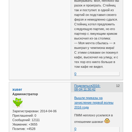
выигрывать: мол, неплохо бы
разок и проиграть. Стейниц
так и поступил: в одной из
партий он подставил своего
ферзя и немедленно сдался.
Стейниц хотел предложить
следующую партию, но его
партнер с ликующим криком
выскочил из-за столика:
— Моя мечта сбылась — я
выиграл у чемпиона мира!
С этими словами он покинул
кафе, выскочил на улицу, и с
тех пор его никто больше в
том кафе не видел.
0
Поделиться
2016-
12
xuser
08-04 11:30:42
Администратор
Вышли приказы на
зачисление первой волны
2016 года
Зарегистрирован
: 2014-04-06
ПММ неплохо усилился в
Приглашений:
0
Сообщений:
12111
отношении шахмат
Уважение:
+3655
Позитив:
+4528
0