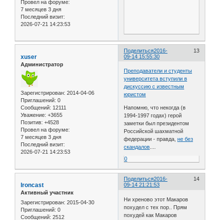
Провел на форуме:
7 месяцев 3 дня
Последний визит:
2026-07-21 14:23:53
Поделиться
2016-
13
xuser
09-14 15:55:30
Администратор
Преподаватели и студенты
университета вступили в
дискуссию с известным
Зарегистрирован
: 2014-04-06
юристом
Приглашений:
0
Сообщений:
12111
Напомню, что некогда (в
Уважение:
+3655
1994-1997 годах) герой
Позитив:
+4528
заметки был президентом
Провел на форуме:
Российской шахматной
7 месяцев 3 дня
федерации - правда,
не без
Последний визит:
скандалов
....
2026-07-21 14:23:53
0
Поделиться
2016-
14
Ironcast
09-14 21:21:53
Активный участник
Ни хреново этот Макаров
Зарегистрирован
: 2015-04-30
похудел с тех пор.. Прям
Приглашений:
0
похудей как Макаров
Сообщений:
2512