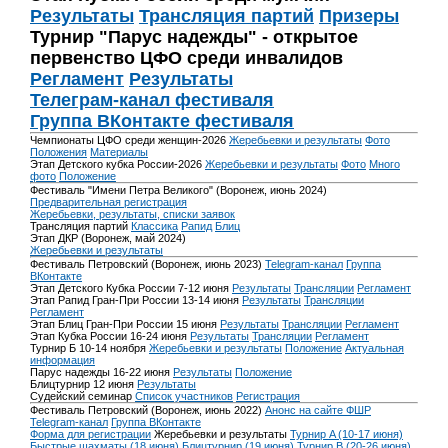
Результаты
Трансляция партий
Призеры
Турнир "Парус надежды" - открытое
первенство ЦФО среди инвалидов
Регламент
Результаты
Телеграм-канал фестиваля
Группа ВКонтакте фестиваля
Чемпионаты ЦФО среди женщин-2026
Жеребьевки и результаты
Фото
Положения
Материалы
Этап Детского кубка России-2026
Жеребьевки и результаты
Фото
Много
фото
Положение
Фестиваль "Имени Петра Великого" (Воронеж, июнь 2024)
Предварительная регистрация
Жеребьевки, результаты, списки заявок
Трансляция партий
Классика
Рапид
Блиц
Этап ДКР (Воронеж, май 2024)
Жеребьевки и результаты
Фестиваль Петровский (Воронеж, июнь 2023)
Telegram-канал
Группа
ВКонтакте
Этап Детского Кубка России 7-12 июня
Результаты
Трансляции
Регламент
Этап Рапид Гран-При России 13-14 июня
Результаты
Трансляции
Регламент
Этап Блиц Гран-При России 15 июня
Результаты
Трансляции
Регламент
Этап Кубка России 16-24 июня
Результаты
Трансляции
Регламент
Турнир Б 10-14 ноября
Жеребьевки и результаты
Положение
Актуальная
информация
Парус надежды 16-22 июня
Результаты
Положение
Блицтурнир 12 июня
Результаты
Судейский семинар
Список участников
Регистрация
Фестиваль Петровский (Воронеж, июнь 2022)
Анонс на сайте ФШР
Telegram-канал
Группа ВКонтакте
Форма для регистрации
Жеребьевки и результаты
Турнир A (10-17 июня)
Быстрые шахматы (18 июня)
Блицтурнир (19 июня)
Турнир B (20-26 июня)