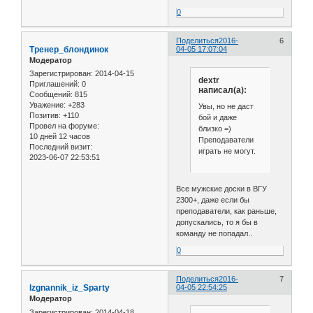
0
Поделиться
2016-
6
Тренер_блондинок
04-05 17:07:04
Модератор
Зарегистрирован
: 2014-04-15
dextr
Приглашений:
0
написал(а):
Сообщений:
815
Уважение:
+283
Увы, но не даст
Позитив:
+110
бой и даже
Провел на форуме:
близко =)
10 дней 12 часов
Преподаватели
Последний визит:
играть не могут.
2023-06-07 22:53:51
Все мужские доски в ВГУ
2300+, даже если бы
преподаватели, как раньше,
допускались, то я бы в
команду не попадал..
0
Поделиться
2016-
7
Izgnannik_iz_Sparty
04-05 22:54:25
Модератор
Зарегистрирован
: 2014-04-18