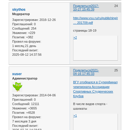
Поделиться
2017-
24
skythos
10-27 15:45:39
Модератор
http://www.vsu.ru/ru/publishing/npvu/do
Зарегистрирован
: 2016-12-26
… 201709.pdf
Приглашений:
0
Сообщений:
254
страницы 18-19
Уважение:
+229
Позитив:
+382
+2
Провел на форуме:
1 месяц 21 день
Последний визит:
2025-08-12 14:37:56
Поделиться
2021-
25
xuser
04-16 17:45:33
Администратор
ВГУ отобрался в Суперфинал
чемпионата Ассоциации
Спортивных Студенческих
Зарегистрирован
: 2014-04-06
Клубов
Приглашений:
0
Сообщений:
12111
В числе видов спорта -
Уважение:
+3655
шахматы
Позитив:
+4528
+1
Провел на форуме:
7 месяцев 3 дня
Последний визит:
2026-07-21 14:23:53