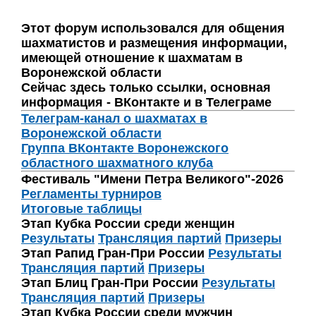
Этот форум использовался для общения
шахматистов и размещения информации,
имеющей отношение к шахматам в
Воронежской области
Сейчас здесь только ссылки, основная
информация - ВКонтакте и в Телеграме
Телеграм-канал о шахматах в
Воронежской области
Группа ВКонтакте Воронежского
областного шахматного клуба
Фестиваль "Имени Петра Великого"-2026
Регламенты турниров
Итоговые таблицы
Этап Кубка России среди женщин
Результаты
Трансляция партий
Призеры
Этап Рапид Гран-При России
Результаты
Трансляция партий
Призеры
Этап Блиц Гран-При России
Результаты
Трансляция партий
Призеры
Этап Кубка России среди мужчин