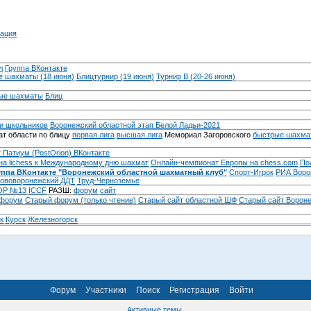
ация
л
Группа ВКонтакте
 шахматы (18 июня)
Блицтурнир (19 июня)
Турнир B (20-26 июня)
ые шахматы
Блиц
и школьников
Воронежский областной этап Белой Ладьи-2021
т области по блицу
первая лига
высшая лига
Мемориал Загоровского
быстрые шахма
 Патиум (PostOrion) ВКонтакте
на lichess к Международному дню шахмат
Онлайн-чемпионат Европы на chess.com
По
уппа ВКонтакте "Воронежский областной шахматный клуб"
Спорт-Игрок
РИА Воро
ововоронежский ДДТ
Труд-Черноземье
Р №13
ICCF
РАЗШ:
форум
сайт
 форум
Cтарый форум (только чтение)
Старый сайт областной ШФ
Старый сайт Ворон
к
Курск
Железногорск
Форум
Участники
Поиск
Регистрация
Войти
Активные темы