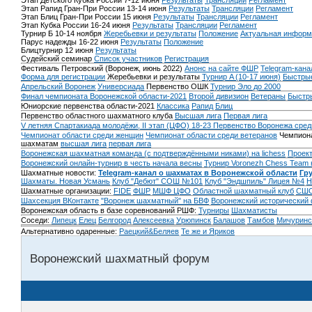
Этап Детского Кубка России 7-12 июня
Результаты
Трансляции
Регламент
Этап Рапид Гран-При России 13-14 июня
Результаты
Трансляции
Регламент
Этап Блиц Гран-При России 15 июня
Результаты
Трансляции
Регламент
Этап Кубка России 16-24 июня
Результаты
Трансляции
Регламент
Турнир Б 10-14 ноября
Жеребьевки и результаты
Положение
Актуальная информ
Парус надежды 16-22 июня
Результаты
Положение
Блицтурнир 12 июня
Результаты
Судейский семинар
Список участников
Регистрация
Фестиваль Петровский (Воронеж, июнь 2022)
Анонс на сайте ФШР
Telegram-кана
Форма для регистрации
Жеребьевки и результаты
Турнир A (10-17 июня)
Быстрые
Апрельский Воронеж
Универсиада
Первенство ОШК
Турнир Эло до 2000
Финал чемпионата Воронежской области-2021
Второй дивизион
Ветераны
Быстр
Юниорские первенства области-2021
Классика
Рапид
Блиц
Первенство областного шахматного клуба
Высшая лига
Первая лига
V летняя Спартакиада молодёжи, II этап (ЦФО) 18-23
Первенство Воронежа сред
Чемпионат области среди женщин
Чемпионат области среди ветеранов
Чемпиона
шахматам
высшая лига
первая лига
Воронежская шахматная команда (с подтверждёнными никами) на lichess
Проект
Воронежский онлайн-турнир в честь начала весны
Турнир Voronezh Chess Team 
Шахматные новости:
Telegram-канал о шахматах в Воронежской области
Гр
Шахматы. Новая Усмань
Клуб "Дебют" СОШ №101
Клуб "Эндшпиль" Лицея №4
Н
Шахматные организации:
FIDE
ФШР
МШФ ЦФО
Областной шахматный клуб
СШО
Шахсекция ВКонтакте
"Воронеж шахматный" на БВФ
Воронежский исторический
Воронежская область в базе соревнований РШФ:
Турниры
Шахматисты
Соседи:
Липецк
Елец
Белгород
Алексеевка
Урюпинск
Балашов
Тамбов
Мичуринс
Альтернативно одаренные:
Раецкий&Беляев
Те же и Яриков
Воронежский шахматный форум