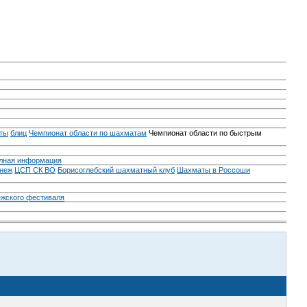
ты
блиц
Чемпионат области по шахматам
Чемпионат области по быстрым
лная информация
неж
ЦСП СК ВО
Борисоглебский шахматный клуб
Шахматы в Россоши
ежского фестиваля