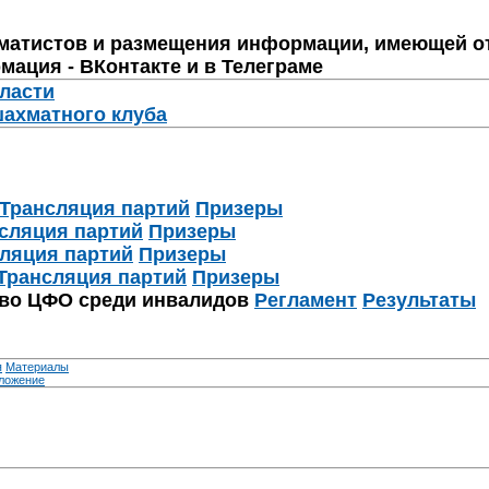
матистов и размещения информации, имеющей о
мация - ВКонтакте и в Телеграме
бласти
шахматного клуба
Трансляция партий
Призеры
сляция партий
Призеры
ляция партий
Призеры
Трансляция партий
Призеры
тво ЦФО среди инвалидов
Регламент
Результаты
я
Материалы
ложение