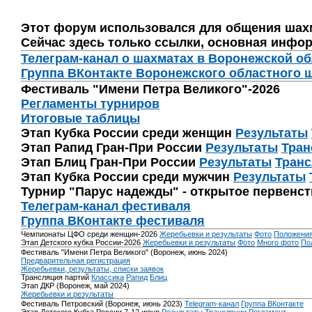
Этот форум использовался для общения шах
Сейчас здесь только ссылки, основная инфор
Телеграм-канал о шахматах в Воронежской о
Группа ВКонтакте Воронежского областного 
Фестиваль "Имени Петра Великого"-2026
Регламенты турниров
Итоговые таблицы
Этап Кубка России среди женщин
Результаты
Этап Рапид Гран-При России
Результаты
Тран
Этап Блиц Гран-При России
Результаты
Транс
Этап Кубка России среди мужчин
Результаты
Турнир "Парус надежды" - открытое первенс
Телеграм-канал фестиваля
Группа ВКонтакте фестиваля
Чемпионаты ЦФО среди женщин-2026
Жеребьевки и результаты
Фото
Положени
Этап Детского кубка России-2026
Жеребьевки и результаты
Фото
Много фото
По
Фестиваль "Имени Петра Великого" (Воронеж, июнь 2024)
Предварительная регистрация
Жеребьевки, результаты, списки заявок
Трансляция партий
Классика
Рапид
Блиц
Этап ДКР (Воронеж, май 2024)
Жеребьевки и результаты
Фестиваль Петровский (Воронеж, июнь 2023)
Telegram-канал
Группа ВКонтакте