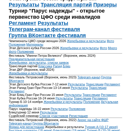
Результаты
Трансляция партий
Призеры
Турнир "Парус надежды" - открытое
первенство ЦФО среди инвалидов
Регламент
Результаты
Телеграм-канал фестиваля
Группа ВКонтакте фестиваля
Чемпионаты ЦФО среди женщин-2026
Жеребьевки и результаты
Фото
Положения
Материалы
Этап Детского кубка России-2026
Жеребьевки и результаты
Фото
Много
фото
Положение
Фестиваль "Имени Петра Великого" (Воронеж, июнь 2024)
Предварительная регистрация
Жеребьевки, результаты, списки заявок
Трансляция партий
Классика
Рапид
Блиц
Этап ДКР (Воронеж, май 2024)
Жеребьевки и результаты
Фестиваль Петровский (Воронеж, июнь 2023)
Telegram-канал
Группа
ВКонтакте
Этап Детского Кубка России 7-12 июня
Результаты
Трансляции
Регламент
Этап Рапид Гран-При России 13-14 июня
Результаты
Трансляции
Регламент
Этап Блиц Гран-При России 15 июня
Результаты
Трансляции
Регламент
Этап Кубка России 16-24 июня
Результаты
Трансляции
Регламент
Турнир Б 10-14 ноября
Жеребьевки и результаты
Положение
Актуальная
информация
Парус надежды 16-22 июня
Результаты
Положение
Блицтурнир 12 июня
Результаты
Судейский семинар
Список участников
Регистрация
Фестиваль Петровский (Воронеж, июнь 2022)
Анонс на сайте ФШР
Telegram-канал
Группа ВКонтакте
Форма для регистрации
Жеребьевки и результаты
Турнир A (10-17 июня)
Быстрые шахматы (18 июня)
Блицтурнир (19 июня)
Турнир B (20-26 июня)