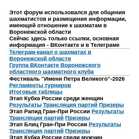
Этот форум использовался для общения
шахматистов и размещения информации,
имеющей отношение к шахматам в
Воронежской области
Сейчас здесь только ссылки, основная
информация - ВКонтакте и в Телеграме
Телеграм-канал о шахматах в
Воронежской области
Группа ВКонтакте Воронежского
областного шахматного клуба
Фестиваль "Имени Петра Великого"-2026
Регламенты турниров
Итоговые таблицы
Этап Кубка России среди женщин
Результаты
Трансляция партий
Призеры
Этап Рапид Гран-При России
Результаты
Трансляция партий
Призеры
Этап Блиц Гран-При России
Результаты
Трансляция партий
Призеры
Этап Кубка России среди мужчин