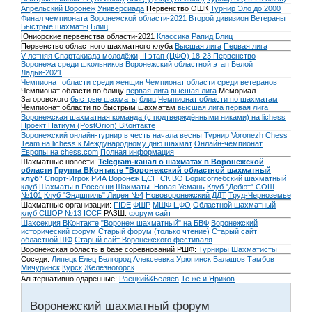
Апрельский Воронеж
Универсиада
Первенство ОШК
Турнир Эло до 2000
Финал чемпионата Воронежской области-2021
Второй дивизион
Ветераны
Быстрые шахматы
Блиц
Юниорские первенства области-2021
Классика
Рапид
Блиц
Первенство областного шахматного клуба
Высшая лига
Первая лига
V летняя Спартакиада молодёжи, II этап (ЦФО) 18-23
Первенство
Воронежа среди школьников
Воронежский областной этап Белой
Ладьи-2021
Чемпионат области среди женщин
Чемпионат области среди ветеранов
Чемпионат области по блицу
первая лига
высшая лига
Мемориал
Загоровского
быстрые шахматы
блиц
Чемпионат области по шахматам
Чемпионат области по быстрым шахматам
высшая лига
первая лига
Воронежская шахматная команда (с подтверждёнными никами) на lichess
Проект Патиум (PostOrion) ВКонтакте
Воронежский онлайн-турнир в честь начала весны
Турнир Voronezh Chess
Team на lichess к Международному дню шахмат
Онлайн-чемпионат
Европы на chess.com
Полная информация
Шахматные новости:
Telegram-канал о шахматах в Воронежской
области
Группа ВКонтакте "Воронежский областной шахматный
клуб"
Спорт-Игрок
РИА Воронеж
ЦСП СК ВО
Борисоглебский шахматный
клуб
Шахматы в Россоши
Шахматы. Новая Усмань
Клуб "Дебют" СОШ
№101
Клуб "Эндшпиль" Лицея №4
Нововоронежский ДДТ
Труд-Черноземье
Шахматные организации:
FIDE
ФШР
МШФ ЦФО
Областной шахматный
клуб
СШОР №13
ICCF
РАЗШ:
форум
сайт
Шахсекция ВКонтакте
"Воронеж шахматный" на БВФ
Воронежский
исторический форум
Cтарый форум (только чтение)
Старый сайт
областной ШФ
Старый сайт Воронежского фестиваля
Воронежская область в базе соревнований РШФ:
Турниры
Шахматисты
Соседи:
Липецк
Елец
Белгород
Алексеевка
Урюпинск
Балашов
Тамбов
Мичуринск
Курск
Железногорск
Альтернативно одаренные:
Раецкий&Беляев
Те же и Яриков
Воронежский шахматный форум