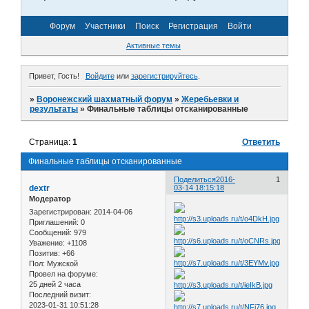
Форум
Участники
Поиск
Регистрация
Войти
Активные темы
Привет, Гость!
Войдите
или
зарегистрируйтесь
.
»
Воронежский шахматный форум
»
Жеребьевки и
результаты
»
Финальные таблицы отсканированные
Страница:
1
Ответить
Финальные таблицы отсканированные
Поделиться
2016-
1
dextr
03-14 18:15:18
Модератор
Зарегистрирован
: 2014-04-06
Приглашений:
0
Сообщений:
979
Уважение:
+1108
Позитив:
+66
Пол:
Мужской
Провел на форуме:
25 дней 2 часа
Последний визит:
2023-01-31 10:51:28