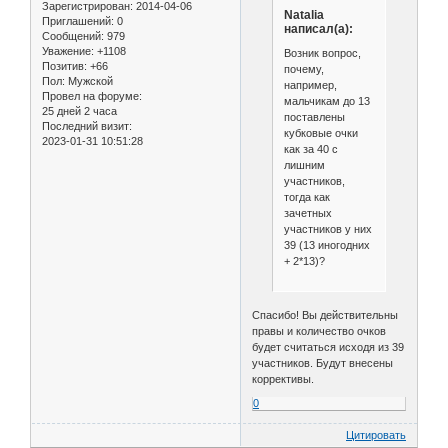
Зарегистрирован
: 2014-04-06
Natalia
Приглашений:
0
написал(а):
Сообщений:
979
Уважение:
+1108
Возник вопрос,
Позитив:
+66
почему,
Пол:
Мужской
например,
Провел на форуме:
мальчикам до 13
25 дней 2 часа
поставлены
Последний визит:
кубковые очки
2023-01-31 10:51:28
как за 40 с
лишним
участников,
тогда как
зачетных
участников у них
39 (13 иногодних
+ 2*13)?
Спасибо! Вы действительны
правы и количество очков
будет считаться исходя из 39
участников. Будут внесены
коррективы.
0
Цитировать