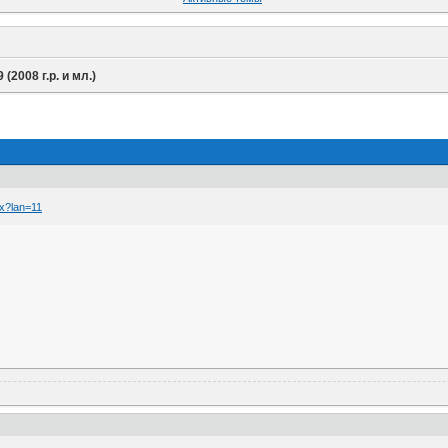
9 (2008 г.р. и мл.)
px?lan=11