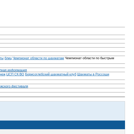
ты
блиц
Чемпионат области по шахматам
Чемпионат области по быстрым
лная информация
неж
ЦСП СК ВО
Борисоглебский шахматный клуб
Шахматы в Россоши
ежского фестиваля