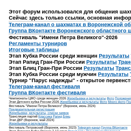
Этот форум использовался для общения шах
Сейчас здесь только ссылки, основная инфор
Телеграм-канал о шахматах в Воронежской о
Группа ВКонтакте Воронежского областного 
Фестиваль "Имени Петра Великого"-2026
Регламенты турниров
Итоговые таблицы
Этап Кубка России среди женщин
Результаты
Этап Рапид Гран-При России
Результаты
Тран
Этап Блиц Гран-При России
Результаты
Транс
Этап Кубка России среди мужчин
Результаты
Турнир "Парус надежды" - открытое первенс
Телеграм-канал фестиваля
Группа ВКонтакте фестиваля
Чемпионаты ЦФО среди женщин-2026
Жеребьевки и результаты
Фото
Положени
Этап Детского кубка России-2026
Жеребьевки и результаты
Фото
Много фото
По
Фестиваль "Имени Петра Великого" (Воронеж, июнь 2024)
Предварительная регистрация
Жеребьевки, результаты, списки заявок
Трансляция партий
Классика
Рапид
Блиц
Этап ДКР (Воронеж, май 2024)
Жеребьевки и результаты
Фестиваль Петровский (Воронеж, июнь 2023)
Telegram-канал
Группа ВКонтакте