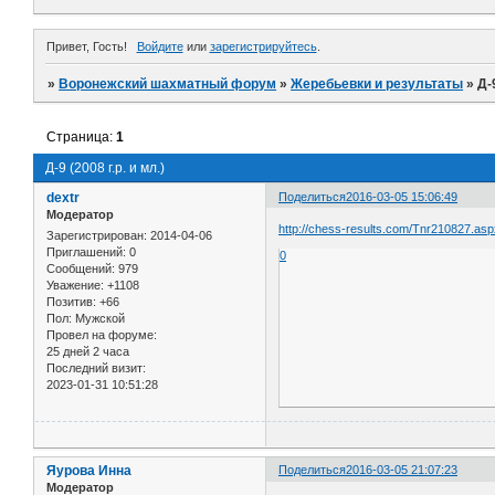
Привет, Гость!
Войдите
или
зарегистрируйтесь
.
»
Воронежский шахматный форум
»
Жеребьевки и результаты
»
Д-
Страница:
1
Д-9 (2008 г.р. и мл.)
dextr
Поделиться
2016-03-05 15:06:49
Модератор
http://chess-results.com/Tnr210827.as
Зарегистрирован
: 2014-04-06
Приглашений:
0
0
Сообщений:
979
Уважение:
+1108
Позитив:
+66
Пол:
Мужской
Провел на форуме:
25 дней 2 часа
Последний визит:
2023-01-31 10:51:28
Яурова Инна
Поделиться
2016-03-05 21:07:23
Модератор