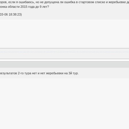
ров, если я ошибаюсь, но не допущена ли ошибка в стартовом списке и жеребьевке д
онка области 2015 года до 9 лет?
3-06 18:38:23)
результатов 2-го тура нет и нет жеребьевки на 3й тур.