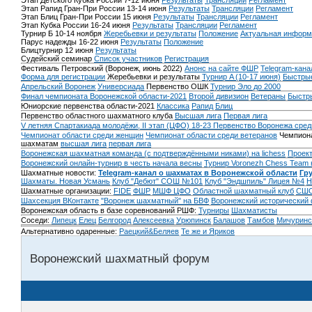
Этап Детского Кубка России 7-12 июня
Результаты
Трансляции
Регламент
Этап Рапид Гран-При России 13-14 июня
Результаты
Трансляции
Регламент
Этап Блиц Гран-При России 15 июня
Результаты
Трансляции
Регламент
Этап Кубка России 16-24 июня
Результаты
Трансляции
Регламент
Турнир Б 10-14 ноября
Жеребьевки и результаты
Положение
Актуальная информ
Парус надежды 16-22 июня
Результаты
Положение
Блицтурнир 12 июня
Результаты
Судейский семинар
Список участников
Регистрация
Фестиваль Петровский (Воронеж, июнь 2022)
Анонс на сайте ФШР
Telegram-кана
Форма для регистрации
Жеребьевки и результаты
Турнир A (10-17 июня)
Быстрые
Апрельский Воронеж
Универсиада
Первенство ОШК
Турнир Эло до 2000
Финал чемпионата Воронежской области-2021
Второй дивизион
Ветераны
Быстр
Юниорские первенства области-2021
Классика
Рапид
Блиц
Первенство областного шахматного клуба
Высшая лига
Первая лига
V летняя Спартакиада молодёжи, II этап (ЦФО) 18-23
Первенство Воронежа сред
Чемпионат области среди женщин
Чемпионат области среди ветеранов
Чемпиона
шахматам
высшая лига
первая лига
Воронежская шахматная команда (с подтверждёнными никами) на lichess
Проект
Воронежский онлайн-турнир в честь начала весны
Турнир Voronezh Chess Team 
Шахматные новости:
Telegram-канал о шахматах в Воронежской области
Гр
Шахматы. Новая Усмань
Клуб "Дебют" СОШ №101
Клуб "Эндшпиль" Лицея №4
Н
Шахматные организации:
FIDE
ФШР
МШФ ЦФО
Областной шахматный клуб
СШО
Шахсекция ВКонтакте
"Воронеж шахматный" на БВФ
Воронежский исторический
Воронежская область в базе соревнований РШФ:
Турниры
Шахматисты
Соседи:
Липецк
Елец
Белгород
Алексеевка
Урюпинск
Балашов
Тамбов
Мичуринс
Альтернативно одаренные:
Раецкий&Беляев
Те же и Яриков
Воронежский шахматный форум