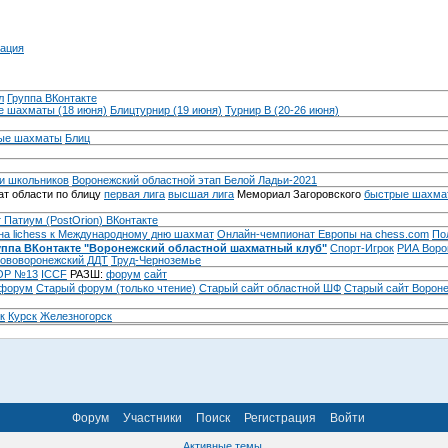
ация
л
Группа ВКонтакте
 шахматы (18 июня)
Блицтурнир (19 июня)
Турнир B (20-26 июня)
ые шахматы
Блиц
и школьников
Воронежский областной этап Белой Ладьи-2021
т области по блицу
первая лига
высшая лига
Мемориал Загоровского
быстрые шахма
 Патиум (PostOrion) ВКонтакте
на lichess к Международному дню шахмат
Онлайн-чемпионат Европы на chess.com
По
уппа ВКонтакте "Воронежский областной шахматный клуб"
Спорт-Игрок
РИА Воро
ововоронежский ДДТ
Труд-Черноземье
Р №13
ICCF
РАЗШ:
форум
сайт
 форум
Cтарый форум (только чтение)
Старый сайт областной ШФ
Старый сайт Ворон
к
Курск
Железногорск
Форум
Участники
Поиск
Регистрация
Войти
Активные темы