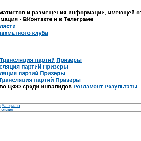
матистов и размещения информации, имеющей о
мация - ВКонтакте и в Телеграме
бласти
шахматного клуба
Трансляция партий
Призеры
сляция партий
Призеры
ляция партий
Призеры
Трансляция партий
Призеры
тво ЦФО среди инвалидов
Регламент
Результаты
я
Материалы
ложение