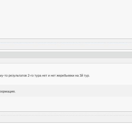
му-то результатов 2-го тура нет и нет жеребьевки на 3й тур.
нформацию.