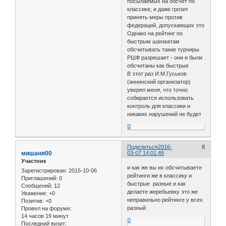
посылаемых на обсчет по
классике, и даже грозит
принять меры против
федераций, допускающих это
Однако на рейтинг по
быстрым шахматам
обсчитывать такие турниры
РШФ разрешает - они и были
обсчитаны как быстрые
В этот раз И.М.Гуськов
(аннинский организатор)
уверял меня, что точно
собирается использовать
контроль для классики и
никаких нарушений не будет
0
Поделиться
2016-
8
мишаня00
03-07 14:01:48
Участник
и как же вы их обсчитываете
Зарегистрирован
: 2015-10-06
рейтинги же в классику и
Приглашений:
0
быстрые разные и как
Сообщений:
12
делаете жеребьевку это же
Уважение:
+0
неправильно рейтинге у всех
Позитив:
+0
разный
Провел на форуме:
14 часов 19 минут
0
Последний визит: