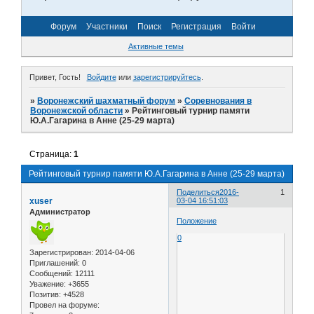
Форум
Участники
Поиск
Регистрация
Войти
Активные темы
Привет, Гость!
Войдите
или
зарегистрируйтесь
.
»
Воронежский шахматный форум
»
Соревнования в
Воронежской области
»
Рейтинговый турнир памяти
Ю.А.Гагарина в Анне (25-29 марта)
Страница:
1
Рейтинговый турнир памяти Ю.А.Гагарина в Анне (25-29 марта)
Поделиться
2016-
1
xuser
03-04 16:51:03
Администратор
Положение
0
Зарегистрирован
: 2014-04-06
Приглашений:
0
Сообщений:
12111
Уважение:
+3655
Позитив:
+4528
Провел на форуме: