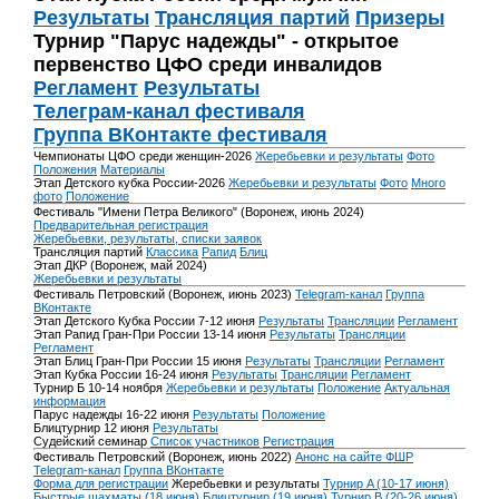
Результаты
Трансляция партий
Призеры
Турнир "Парус надежды" - открытое
первенство ЦФО среди инвалидов
Регламент
Результаты
Телеграм-канал фестиваля
Группа ВКонтакте фестиваля
Чемпионаты ЦФО среди женщин-2026
Жеребьевки и результаты
Фото
Положения
Материалы
Этап Детского кубка России-2026
Жеребьевки и результаты
Фото
Много
фото
Положение
Фестиваль "Имени Петра Великого" (Воронеж, июнь 2024)
Предварительная регистрация
Жеребьевки, результаты, списки заявок
Трансляция партий
Классика
Рапид
Блиц
Этап ДКР (Воронеж, май 2024)
Жеребьевки и результаты
Фестиваль Петровский (Воронеж, июнь 2023)
Telegram-канал
Группа
ВКонтакте
Этап Детского Кубка России 7-12 июня
Результаты
Трансляции
Регламент
Этап Рапид Гран-При России 13-14 июня
Результаты
Трансляции
Регламент
Этап Блиц Гран-При России 15 июня
Результаты
Трансляции
Регламент
Этап Кубка России 16-24 июня
Результаты
Трансляции
Регламент
Турнир Б 10-14 ноября
Жеребьевки и результаты
Положение
Актуальная
информация
Парус надежды 16-22 июня
Результаты
Положение
Блицтурнир 12 июня
Результаты
Судейский семинар
Список участников
Регистрация
Фестиваль Петровский (Воронеж, июнь 2022)
Анонс на сайте ФШР
Telegram-канал
Группа ВКонтакте
Форма для регистрации
Жеребьевки и результаты
Турнир A (10-17 июня)
Быстрые шахматы (18 июня)
Блицтурнир (19 июня)
Турнир B (20-26 июня)