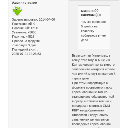
Администратор
мишаня00
написал(а):
Зарегистрирован
: 2014-04-06
там же написано
Приглашений:
0
5 дней я на
Сообщений:
12111
классику
Уважение:
+3655
собираюсь в чем
Позитив:
+4528
дело
Провел на форуме:
7 месяцев 3 дня
Последний визит:
2026-07-21 14:23:53
Были случаи (например, в
конце того года в Анне и в
Кантемировке), когда вместо
заявленного контроля играли
час или 45 минут на партию 3
тура в день
При этом информация о
формате проведения таких
соревнований не только
становилась общеизвестной
в среде шахматистов, но и
попадала в местные СМИ
РШФ неодобрительно
относится к нарушениям
заявленных регламентов
проведения соревнований,