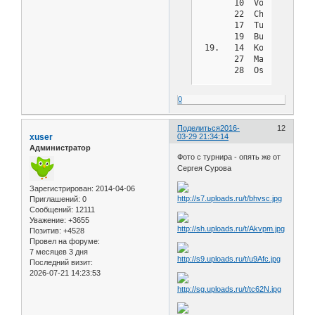
       10  Voronov     
       22  Chernyshova 
       17  Tupikin     
       19  Burov       
 19.   14  Kozlov      
       27  Mashinina Na
       28  Ostryakov   
 22.   16  Abaeva      
       24  Galaev      
0
       21  Builov      
 25.   29  Pokataev    
 26.    8  Polyansky   
Поделиться
2016-
12
xuser
03-29 21:34:14
       30  Prohorets   
Администратор
 28.   12  Tolstolutsky
Фото с турнира - опять же от
 29.   23  Dmitrienko  
Сергея Сурова
       25  Koschurnikov
 31.   20  Abrosimova  
Зарегистрирован
: 2014-04-06
Приглашений:
0
Сообщений:
12111
Уважение:
+3655
Позитив:
+4528
Провел на форуме:
7 месяцев 3 дня
Последний визит:
2026-07-21 14:23:53