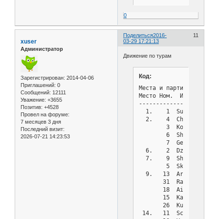
 22.   16  Abaeva      
       24  Galaev      
0
       21  Builov      
 25.   29  Pokataev    
 26.    8  Polyansky   
Поделиться
2016-
11
xuser
03-29 17:21:13
       30  Prohorets   
Администратор
 28.   12  Tolstolutsky
Движение по турам
 29.   23  Dmitrienko  
       25  Koschurnikov
 31.   20  Abrosimova  
Код:
Зарегистрирован
: 2014-04-06
Приглашений:
0
Места и партии после тур
Сообщений:
12111
Место Ном.  Имя        
Уважение:
+3655
-----------------------
Позитив:
+4528
  1.    1  Surov       
Провел на форуме:
  2.    4  Chesnokov   
7 месяцев 3 дня
        3  Kovalenko   
Последний визит:
        6  Shcherbachin
2026-07-21 14:23:53
        7  Geranichev  
  6.    2  Dzantiev    
  7.    9  Shcherbachin
        5  Skomorohov  
  9.   13  Artemov     
       31  Razmolodin  
       18  Aistova     
       15  Katasonov   
       26  Kuznetsov   
 14.   11  Schumsky    