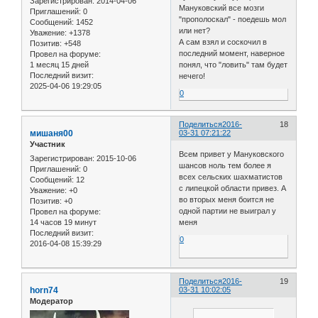
Зарегистрирован
: 2014-04-06
Мануковский все мозги
Приглашений:
0
"прополоскал" - поедешь мол
Сообщений:
1452
или нет?
Уважение:
+1378
А сам взял и соскочил в
Позитив:
+548
последний момент, наверное
Провел на форуме:
1 месяц 15 дней
понял, что "ловить" там будет
Последний визит:
нечего!
2025-04-06 19:29:05
0
Поделиться
2016-
18
мишаня00
03-31 07:21:22
Участник
Всем привет у Мануковского
Зарегистрирован
: 2015-10-06
шансов ноль тем более я
Приглашений:
0
всех сельских шахматистов
Сообщений:
12
с липецкой области привез. А
Уважение:
+0
во вторых меня боится не
Позитив:
+0
одной партии не выиграл у
Провел на форуме:
14 часов 19 минут
меня
Последний визит:
0
2016-04-08 15:39:29
Поделиться
2016-
19
horn74
03-31 10:02:05
Модератор