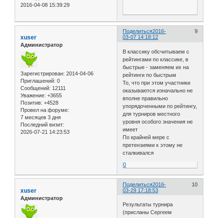
2016-04-08 15:39:29
Поделиться
2016-
9
xuser
03-07 14:18:12
Администратор
В классику обсчитываем с
рейтингами по классике, в
быстрые - заменяем их на
Зарегистрирован
: 2014-04-06
рейтинги по быстрым
Приглашений:
0
То, что при этом участники
Сообщений:
12111
оказываются изначально не
Уважение:
+3655
вполне правильно
Позитив:
+4528
упорядоченными по рейтингу,
Провел на форуме:
для турниров местного
7 месяцев 3 дня
уровня особого значения не
Последний визит:
имеет
2026-07-21 14:23:53
По крайней мере с
претензиями к этому не
сталкивался
0
Поделиться
2016-
10
xuser
03-29 17:18:53
Администратор
Результаты турнира
(присланы Сергеем