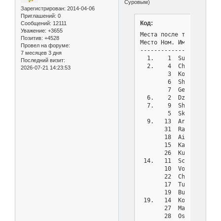
Суровым)
Зарегистрирован
: 2014-04-06
Приглашений:
0
Код:
Сообщений:
12111
Уважение:
+3655
Места после тура 9

Позитив:
+4528
Место Ном. Имя         
Провел на форуме:
-----------------------
7 месяцев 3 дня
  1.    1  Surov       
Последний визит:
  2.    4  Chesnokov   
2026-07-21 14:23:53
        3  Kovalenko   
        6  Shcherbachin
        7  Geranichev  
  6.    2  Dzantiev    
  7.    9  Shcherbachin
        5  Skomorohov  
  9.   13  Artemov     
       31  Razmolodin  
       18  Aistova     
       15  Katasonov   
       26  Kuznetsov   
 14.   11  Schumsky    
       10  Voronov     
       22  Chernyshova 
       17  Tupikin     
       19  Burov       
 19.   14  Kozlov      
       27  Mashinina Na
       28  Ostryakov   