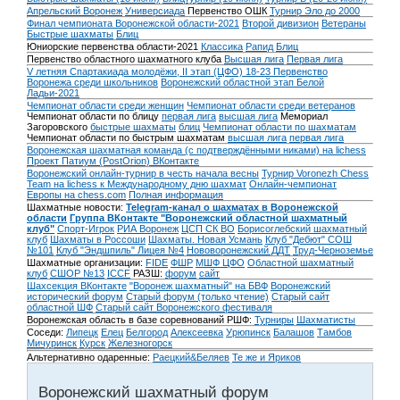
Апрельский Воронеж
Универсиада
Первенство ОШК
Турнир Эло до 2000
Финал чемпионата Воронежской области-2021
Второй дивизион
Ветераны
Быстрые шахматы
Блиц
Юниорские первенства области-2021
Классика
Рапид
Блиц
Первенство областного шахматного клуба
Высшая лига
Первая лига
V летняя Спартакиада молодёжи, II этап (ЦФО) 18-23
Первенство
Воронежа среди школьников
Воронежский областной этап Белой
Ладьи-2021
Чемпионат области среди женщин
Чемпионат области среди ветеранов
Чемпионат области по блицу
первая лига
высшая лига
Мемориал
Загоровского
быстрые шахматы
блиц
Чемпионат области по шахматам
Чемпионат области по быстрым шахматам
высшая лига
первая лига
Воронежская шахматная команда (с подтверждёнными никами) на lichess
Проект Патиум (PostOrion) ВКонтакте
Воронежский онлайн-турнир в честь начала весны
Турнир Voronezh Chess
Team на lichess к Международному дню шахмат
Онлайн-чемпионат
Европы на chess.com
Полная информация
Шахматные новости:
Telegram-канал о шахматах в Воронежской
области
Группа ВКонтакте "Воронежский областной шахматный
клуб"
Спорт-Игрок
РИА Воронеж
ЦСП СК ВО
Борисоглебский шахматный
клуб
Шахматы в Россоши
Шахматы. Новая Усмань
Клуб "Дебют" СОШ
№101
Клуб "Эндшпиль" Лицея №4
Нововоронежский ДДТ
Труд-Черноземье
Шахматные организации:
FIDE
ФШР
МШФ ЦФО
Областной шахматный
клуб
СШОР №13
ICCF
РАЗШ:
форум
сайт
Шахсекция ВКонтакте
"Воронеж шахматный" на БВФ
Воронежский
исторический форум
Cтарый форум (только чтение)
Старый сайт
областной ШФ
Старый сайт Воронежского фестиваля
Воронежская область в базе соревнований РШФ:
Турниры
Шахматисты
Соседи:
Липецк
Елец
Белгород
Алексеевка
Урюпинск
Балашов
Тамбов
Мичуринск
Курск
Железногорск
Альтернативно одаренные:
Раецкий&Беляев
Те же и Яриков
Воронежский шахматный форум