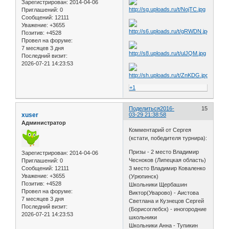
Зарегистрирован
: 2014-04-06
Приглашений:
0
Сообщений:
12111
Уважение:
+3655
Позитив:
+4528
Провел на форуме:
7 месяцев 3 дня
Последний визит:
2026-07-21 14:23:53
+1
Поделиться
2016-
15
xuser
03-29 21:38:58
Администратор
Комментарий от Сергея
(кстати, победителя турнира):
Призы - 2 место Владимир
Зарегистрирован
: 2014-04-06
Чесноков (Липецкая область)
Приглашений:
0
Сообщений:
12111
3 место Владимир Коваленко
Уважение:
+3655
(Урюпинск)
Позитив:
+4528
Школьники Щербашин
Провел на форуме:
Виктор(Уварово) - Аистова
7 месяцев 3 дня
Светлана и Кузнецов Сергей
Последний визит:
(Борисоглебск) - иногородние
2026-07-21 14:23:53
школьники
Школьники Анна - Тупикин