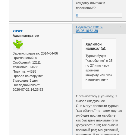
каждому или "как в
положении"?
0
Поделиться
2016-
5
xuser
03-05 16:54:39
Администратор
Халимон
написал(а):
Зарегистрирован
: 2014-04-06
Турнир будет
Приглашений:
0
"как обычно" с 25
Сообщений:
12111
по 27 и по часу
Уважение:
+3655
времени
Позитив:
+4528
каждому или "как
Провел на форуме:
в положении"?
7 месяцев 3 дня
Последний визит:
2026-07-21 14:23:53
Организатору (Гуськову) я
сказал следующее
Они могут провести турнир
"как обычно" - в таком случае
он будет послан на обсчет
как быстрые шахматы (это
допускает РШФ; так было в
прошлый раз; Мануковский,
например, был недоволен и