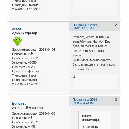
7 месяцев 3 дня
Последний визит:
2026-07-21 14:23:53
Поделиться
2016-
2
xuser
03-04 17:45:43
Администратор
Ironcast, играть в теннис,
волейбол или футбол Вас
вряд ли пустят в той же
Зарегистрирован
: 2014-04-06
обуви, что Вы ходите по
Приглашений:
0
улице
Сообщений:
12111
В шахматы можно просто
Уважение:
+3655
бахилы выдавать тем, у кого
Позитив:
+4528
грязная обувь
Провел на форуме:
7 месяцев 3 дня
0
Последний визит:
2026-07-21 14:23:53
Поделиться
2016-
3
Ironcast
03-05 04:41:07
Активный участник
Зарегистрирован
: 2015-04-30
xuser
Приглашений:
0
написал(а):
Сообщений:
2512
Уважение:
+448
В шахматы