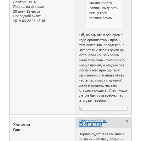
Позитив:
+916
можно просто
Провел на форуме:
бахилы выдавать
20 дней 12 часов
тем, у кого
Последний визит:
грязная обувь
2019-03-22 13:48:48
Ой, боюсь что в это время
года организаторы правы,
тем более там полудеревня.
Тут вот мне чтобы дойти до
остановки или за хлебом
надо полулицы, буквально 5
минут пройти, и каждый раз
после этого приходиться
капитально отмывать обувь
(есть пару мест с лужами),
даже в подъезд чистый
стыдно заходить.. А вот когда
летом бахиллы требуют, вот
это уже перебор.
0
Поделиться
2016-
4
Халимон
03-05 16:45:16
Гость
Турнир будет "как обычно" с
25 по 27 и по часу времени