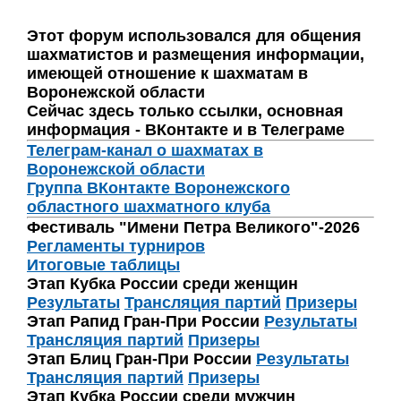
Этот форум использовался для общения
шахматистов и размещения информации,
имеющей отношение к шахматам в
Воронежской области
Сейчас здесь только ссылки, основная
информация - ВКонтакте и в Телеграме
Телеграм-канал о шахматах в
Воронежской области
Группа ВКонтакте Воронежского
областного шахматного клуба
Фестиваль "Имени Петра Великого"-2026
Регламенты турниров
Итоговые таблицы
Этап Кубка России среди женщин
Результаты
Трансляция партий
Призеры
Этап Рапид Гран-При России
Результаты
Трансляция партий
Призеры
Этап Блиц Гран-При России
Результаты
Трансляция партий
Призеры
Этап Кубка России среди мужчин