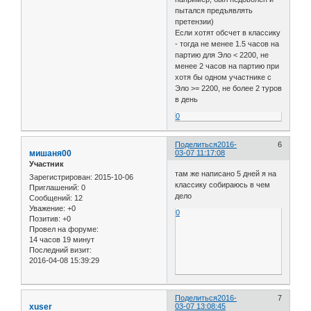
пытался предъявлять
претензии)
Если хотят обсчет в классику
- тогда не менее 1.5 часов на
партию для Эло < 2200, не
менее 2 часов на партию при
хотя бы одном участнике с
Эло >= 2200, не более 2 туров
в день
0
Поделиться
2016-
6
мишаня00
03-07 11:17:08
Участник
там же написано 5 дней я на
Зарегистрирован
: 2015-10-06
классику собираюсь в чем
Приглашений:
0
дело
Сообщений:
12
Уважение:
+0
0
Позитив:
+0
Провел на форуме:
14 часов 19 минут
Последний визит:
2016-04-08 15:39:29
Поделиться
2016-
7
xuser
03-07 13:08:45