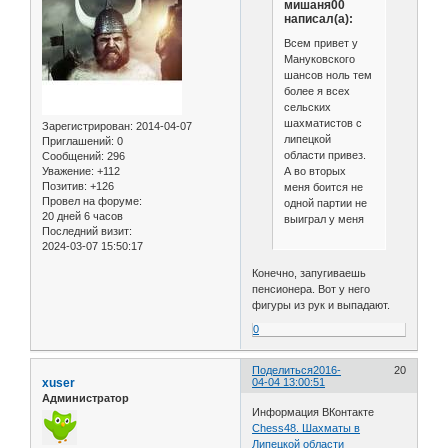
мишаня00
написал(а):
Всем привет у
Мануковского
шансов ноль тем
более я всех
сельских
шахматистов с
Зарегистрирован
: 2014-04-07
липецкой
Приглашений:
0
области привез.
Сообщений:
296
А во вторых
Уважение:
+112
Позитив:
+126
меня боится не
Провел на форуме:
одной партии не
20 дней 6 часов
выиграл у меня
Последний визит:
2024-03-07 15:50:17
Конечно, запугиваешь
пенсионера. Вот у него
фигуры из рук и выпадают.
0
Поделиться
2016-
20
xuser
04-04 13:00:51
Администратор
Информация ВКонтакте
Chess48. Шахматы в
Липецкой области