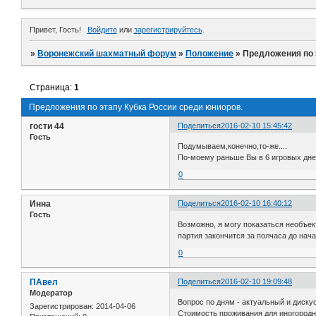
Привет, Гость!
Войдите
или
зарегистрируйтесь
.
»
Воронежский шахматный форум
»
Положение
»
Предложения по 
Страница:
1
Предложения по этапу Кубка России среди юниоров.
гости 44
Поделиться
2016-02-10 15:45:42
Гость
Подумываем,конечно,то-же....
По-моему раньше Вы в 6 игровых дней 
0
Инна
Поделиться
2016-02-10 16:40:12
Гость
Возможно, я могу показаться необъект
партия закончится за полчаса до нача
0
ПАвел
Поделиться
2016-02-10 19:09:48
Модератор
Вопрос по дням - актуальный и диску
Зарегистрирован
: 2014-04-06
Стоимость проживания для иногородн