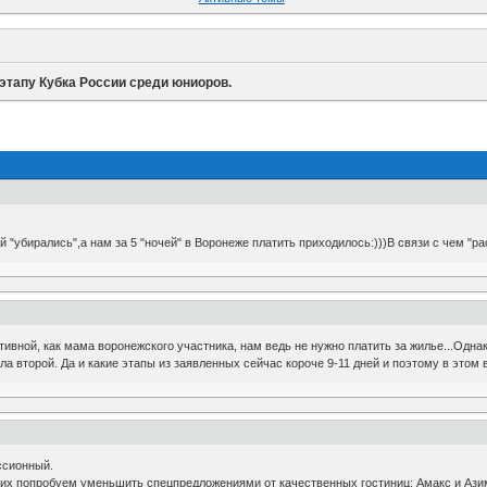
этапу Кубка России среди юниоров.
"убирались",а нам за 5 "ночей" в Воронеже платить приходилось:)))В связи с чем "ра
ивной, как мама воронежского участника, нам ведь не нужно платить за жилье...Однако
ла второй. Да и какие этапы из заявленных сейчас короче 9-11 дней и поэтому в этом
ссионный.
их попробуем уменьшить спецпредложениями от качественных гостиниц: Амакс и Азим