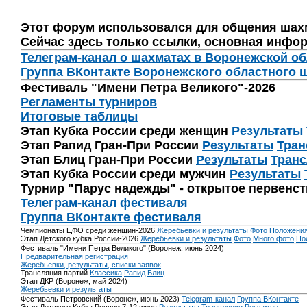
Этот форум использовался для общения шах
Сейчас здесь только ссылки, основная инфор
Телеграм-канал о шахматах в Воронежской о
Группа ВКонтакте Воронежского областного 
Фестиваль "Имени Петра Великого"-2026
Регламенты турниров
Итоговые таблицы
Этап Кубка России среди женщин
Результаты
Этап Рапид Гран-При России
Результаты
Тран
Этап Блиц Гран-При России
Результаты
Транс
Этап Кубка России среди мужчин
Результаты
Турнир "Парус надежды" - открытое первенс
Телеграм-канал фестиваля
Группа ВКонтакте фестиваля
Чемпионаты ЦФО среди женщин-2026
Жеребьевки и результаты
Фото
Положени
Этап Детского кубка России-2026
Жеребьевки и результаты
Фото
Много фото
По
Фестиваль "Имени Петра Великого" (Воронеж, июнь 2024)
Предварительная регистрация
Жеребьевки, результаты, списки заявок
Трансляция партий
Классика
Рапид
Блиц
Этап ДКР (Воронеж, май 2024)
Жеребьевки и результаты
Фестиваль Петровский (Воронеж, июнь 2023)
Telegram-канал
Группа ВКонтакте