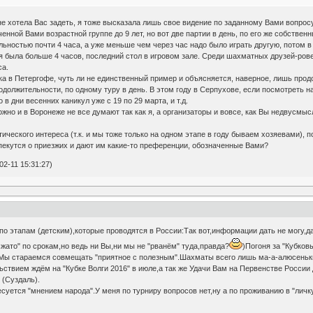
не хотела Вас задеть, я тоже высказала лишь свое видение по заданному Вами вопросу
ченной Вами возрастной группе до 9 лет, но вот две партии в день, по его же собств
льностью почти 4 часа, а уже меньше чем через час надо было играть другую, потом в 
я была больше 4 часов, последний стол в игровом зале. Среди шахматных друзей-рове
са.
 в Петергофе, чуть ли не единственный пример и объясняется, наверное, лишь продол
одолжительности, по одному туру в день. В этом году в Серпухове, если посмотреть н
в дни весенних каникул уже с 19 по 29 марта, и т.д.
ожно и в Воронеже не все думают так как я, а организаторы и вовсе, как Вы недвусмы
ктического интереса (т.к. и мы тоже только на одном этапе в году бываем хозяевами)
пекутся о приезжих и дают им какие-то преференции, обозначенные Вами?
2-11 15:31:27)
 этапам (детским),которые проводятся в России:Так вот,информации дать не могу,да 
сжато" по срокам,но ведь ни Вы,ни мы не "рванём" туда,правда?
)Погоня за "Кубков
Мы стараемся совмещать "приятное с полезным".Шахматы всего лишь ма-а-алюсеньки
ствием ждём на "Кубке Волги 2016" в июле,а так же Удачи Вам на Первенстве России 
(Суздаль).
суется "мнением народа".У меня по турниру вопросов нет,ну а по проживанию в "личку"