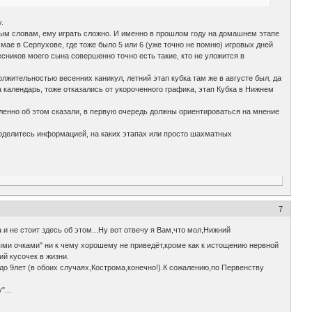
.
енным словам, ему играть сложно. И именно в прошлом году на домашнем этапе
мае в Серпухове, где тоже было 5 или 6 (уже точно не помню) игровых дней
сников моего сына совершенно точно есть такие, кто не уложится в
жительностью весенних каникул, летний этап кубка там же в августе был, да
а календарь, тоже отказались от укороченного графика, этап Кубка в Нижнем
сленно об этом сказали, в первую очередь должны ориентироваться на мнение
, поделитесь информацией, на каких этапах или просто шахматных
7
и не стоит здесь об этом...Ну вот отвечу я Вам,что мол,Нижний
ыми очками" ни к чему хорошему не приведёт,кроме как к истощению нервной
й кусочек в жизни.
до 9лет (в обоих случаях,Кострома,конечно!).К сожалению,по Первенству
...