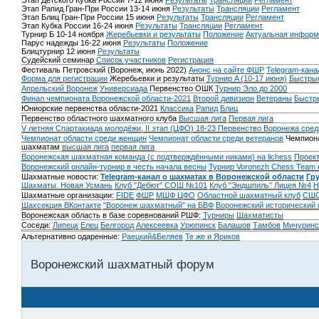
Этап Детского Кубка России 7-12 июня
Результаты
Трансляции
Регламент
Этап Рапид Гран-При России 13-14 июня
Результаты
Трансляции
Регламент
Этап Блиц Гран-При России 15 июня
Результаты
Трансляции
Регламент
Этап Кубка России 16-24 июня
Результаты
Трансляции
Регламент
Турнир Б 10-14 ноября
Жеребьевки и результаты
Положение
Актуальная информ
Парус надежды 16-22 июня
Результаты
Положение
Блицтурнир 12 июня
Результаты
Судейский семинар
Список участников
Регистрация
Фестиваль Петровский (Воронеж, июнь 2022)
Анонс на сайте ФШР
Telegram-кана
Форма для регистрации
Жеребьевки и результаты
Турнир A (10-17 июня)
Быстрые
Апрельский Воронеж
Универсиада
Первенство ОШК
Турнир Эло до 2000
Финал чемпионата Воронежской области-2021
Второй дивизион
Ветераны
Быстр
Юниорские первенства области-2021
Классика
Рапид
Блиц
Первенство областного шахматного клуба
Высшая лига
Первая лига
V летняя Спартакиада молодёжи, II этап (ЦФО) 18-23
Первенство Воронежа сред
Чемпионат области среди женщин
Чемпионат области среди ветеранов
Чемпиона
шахматам
высшая лига
первая лига
Воронежская шахматная команда (с подтверждёнными никами) на lichess
Проект
Воронежский онлайн-турнир в честь начала весны
Турнир Voronezh Chess Team 
Шахматные новости:
Telegram-канал о шахматах в Воронежской области
Гр
Шахматы. Новая Усмань
Клуб "Дебют" СОШ №101
Клуб "Эндшпиль" Лицея №4
Н
Шахматные организации:
FIDE
ФШР
МШФ ЦФО
Областной шахматный клуб
СШО
Шахсекция ВКонтакте
"Воронеж шахматный" на БВФ
Воронежский исторический
Воронежская область в базе соревнований РШФ:
Турниры
Шахматисты
Соседи:
Липецк
Елец
Белгород
Алексеевка
Урюпинск
Балашов
Тамбов
Мичуринс
Альтернативно одаренные:
Раецкий&Беляев
Те же и Яриков
Воронежский шахматный форум