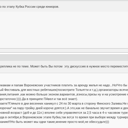
 по этапу Кубка России среди юниоров.
 реплика не по теме. Может быть Вы потом эту дискуссию в нужное место переместит
мамам и папам Воронежских участников платить за аренду жилья не надо...Но!Что бы в
й Фестиваль для местных ребятишек(посмотрите Тольятти и т.д.),организаторы всяч
ния,питания ,как можно больше эконом.вариантов.,взносы,призы ну и на усмотрение 
остаточно:)))).Да в принципе ПАвел и так всё знает).
аете?Гляньте в дни весенних каникул с 24 по 30 марта в сторону Финского Залива.Не
орочки" на пару-тройку дней короче длятся:).А это,как не банально звучит:время и день
овной возраст (до9 и до 11л.) вполне себе управляется за 2,5 часа в 4-х часовом тур
да в октябре,в Воронежском этапе Кубка,так вот,в то время при выборе между турнира
ванию!!!Но быть может мы одни такие,мнение просто моё,не обессудьте)))