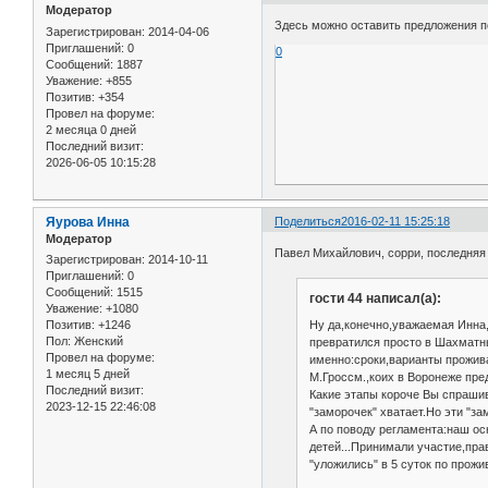
Модератор
Здесь можно оставить предложения по
Зарегистрирован
: 2014-04-06
Приглашений:
0
0
Сообщений:
1887
Уважение:
+855
Позитив:
+354
Провел на форуме:
2 месяца 0 дней
Последний визит:
2026-06-05 10:15:28
Яурова Инна
Поделиться
2016-02-11 15:25:18
Модератор
Павел Михайлович, сорри, последняя
Зарегистрирован
: 2014-10-11
Приглашений:
0
Сообщений:
1515
гости 44 написал(а):
Уважение:
+1080
Ну да,конечно,уважаемая Инна,
Позитив:
+1246
Пол:
Женский
превратился просто в Шахматны
Провел на форуме:
именно:сроки,варианты прожива
1 месяц 5 дней
М.Гроссм.,коих в Воронеже пред
Последний визит:
Какие этапы короче Вы спрашив
2023-12-15 22:46:08
"заморочек" хватает.Но эти "зам
А по поводу регламента:наш осн
детей...Принимали участие,прав
"уложились" в 5 суток по прожи