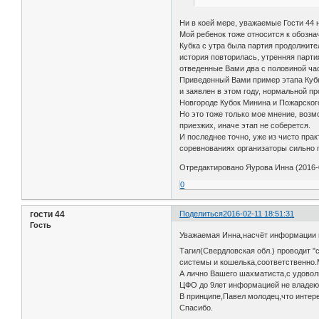
Ни в коей мере, уважаемые Гости 44 
Мой ребенок тоже относится к обозна
Кубка с утра была партия продолжите
история повторилась, утренняя парти
отведенные Вами два с половиной ча
Приведенный Вами пример этапа Кубка
и заявлен в этом году, нормальной пр
Новгороде Кубок Минина и Пожарского 
Но это тоже только мое мнение, возм
приезжих, иначе этап не соберется.
И последнее точно, уже из чисто пра
соревнованиях организаторы сильно 
Отредактировано Яурова Инна (2016-0
0
гости 44
Поделиться
2016-02-11 18:51:31
Гость
Уважаемая Инна,насчёт информации по
Тагил(Свердловская обл.) проводит "
системы и кошелька,соответственно.
А лично Вашего шахматиста,с удоволь
ЦФО до 9лет информацией не владею 
В принципе,Павел молодец,что интере
Спасибо.