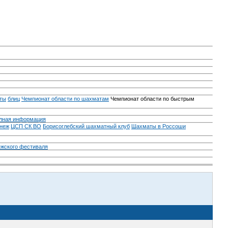
ты
блиц
Чемпионат области по шахматам
Чемпионат области по быстрым
лная информация
неж
ЦСП СК ВО
Борисоглебский шахматный клуб
Шахматы в Россоши
ежского фестиваля