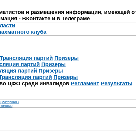
матистов и размещения информации, имеющей о
мация - ВКонтакте и в Телеграме
бласти
шахматного клуба
Трансляция партий
Призеры
сляция партий
Призеры
ляция партий
Призеры
Трансляция партий
Призеры
тво ЦФО среди инвалидов
Регламент
Результаты
я
Материалы
ложение