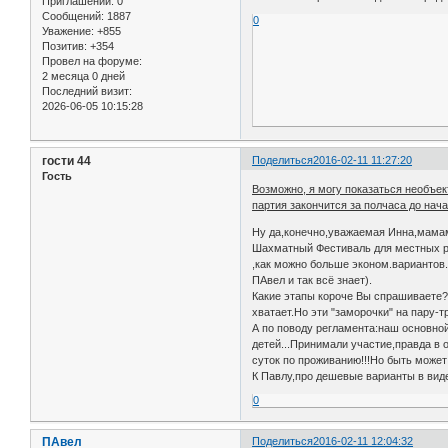
Приглашений:
0
Сообщений:
1887
0
Уважение:
+855
Позитив:
+354
Провел на форуме:
2 месяца 0 дней
Последний визит:
2026-06-05 10:15:28
гости 44
Поделиться
2016-02-11 11:27:20
Гость
Возможно, я могу показаться необъект
партия закончится за полчаса до нача
Ну да,конечно,уважаемая Инна,мамам 
Шахматный Фестиваль для местных ре
,как можно больше эконом.вариантов.
ПАвел и так всё знает).
Какие этапы короче Вы спрашиваете?Г
хватает.Но эти "заморочки" на пару-тр
А по поводу регламента:наш основной 
детей...Принимали участие,правда в 
суток по проживанию!!!Но быть может
К Павлу,про дешевые варианты в вид
0
ПАвел
Поделиться
2016-02-11 12:04:32