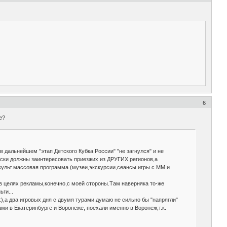
6
е?
 дальнейшем "этап Детского Кубка России" "не загнулся" и не
ески должны заинтересовать приезжих из ДРУГИХ регионов,а
культ.массовая программа (музеи,экскурсии,сеансы игры с ММ и
 в целях рекламы,конечно,с моей стороны.Там наверняка то-же
ги...
е:),а два игровых дня с двумя турами,думаю не сильно бы "напрягли"
ми в Екатеринбурге и Воронеже, поехали именно в Воронеж,т.к.