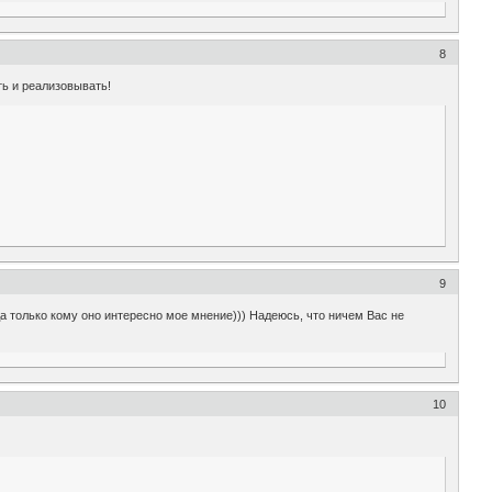
8
ть и реализовывать!
9
да только кому оно интересно мое мнение))) Надеюсь, что ничем Вас не
10