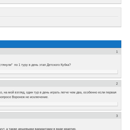
1
стянули" по 1 туру в день этап Детского Кубка?
2
, на мой взгляд, один тур в день играть легче чем два, особенно если первая
 вопросе Воронеж не исключение.
3
ут, а также дешевыми вариантами в виде квартир.