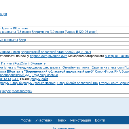
ация
л
Группа ВКонтакте
 шахматы (18 июня)
Блицтурнир (19 июня)
Турнир B (20-26 июня)
ые шахматы
Блиц
и школьников
Воронежский областной этап Белой Ладьи-2021
т области по блицу
первая лига
высшая лига
Мемориал Загоровского
быстрые шахма
 Патиум (PostOrion) ВКонтакте
на lichess к Международному дню шахмат
Онлайн-чемпионат Европы на chess.com
По
уппа ВКонтакте "Воронежский областной шахматный клуб"
Спорт-Игрок
РИА Воро
ововоронежский ДДТ
Труд-Черноземье
Р №13
ICCF
РАЗШ:
форум
сайт
 форум
Cтарый форум (только чтение)
Старый сайт областной ШФ
Старый сайт Ворон
к
Курск
Железногорск
Форум
Участники
Поиск
Регистрация
Войти
Активные темы