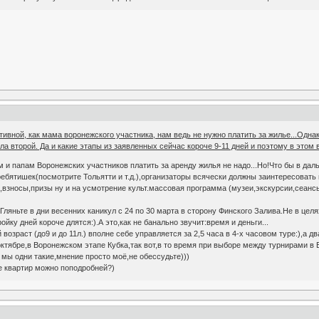
ивной, как мама воронежского участника, нам ведь не нужно платить за жилье...Однако
ла второй. Да и какие этапы из заявленных сейчас короче 9-11 дней и поэтому в этом
и папам Воронежских участников платить за аренду жилья не надо...Но!Что бы в дальн
бятишек(посмотрите Тольятти и т.д.),организаторы всячески должны заинтересовать
,взносы,призы ну и на усмотрение культ.массовая программа (музеи,экскурсии,сеансы
ляньте в дни весенних каникул с 24 по 30 марта в сторону Финского Залива.Не в цел
ойку дней короче длятся:).А это,как не банально звучит:время и деньги...
возраст (до9 и до 11л.) вполне себе управляется за 2,5 часа в 4-х часовом туре:),а 
октябре,в Воронежском этапе Кубка,так вот,в то время при выборе между турнирами в Е
 мы одни такие,мнение просто моё,не обессудьте)))
е квартир можно поподробней?)