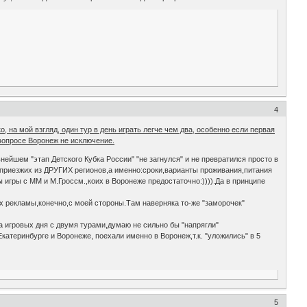
4
, на мой взгляд, один тур в день играть легче чем два, особенно если первая
 вопросе Воронеж не исключение.
ейшем "этап Детского Кубка России" "не загнулся" и не превратился просто в
 приезжих из ДРУГИХ регионов,а именно:сроки,варианты проживания,питания
 игры с ММ и М.Гроссм.,коих в Воронеже предостаточно:)))).Да в принципе
ях рекламы,конечно,с моей стороны.Там наверняка то-же "заморочек"
два игровых дня с двумя турами,думаю не сильно бы "напрягли"
катеринбурге и Воронеже, поехали именно в Воронеж,т.к. "уложились" в 5
5