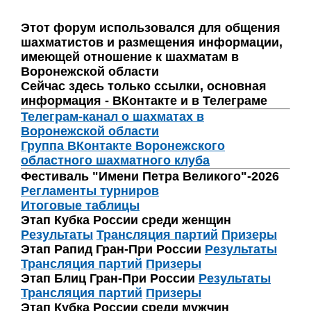
Этот форум использовался для общения
шахматистов и размещения информации,
имеющей отношение к шахматам в
Воронежской области
Сейчас здесь только ссылки, основная
информация - ВКонтакте и в Телеграме
Телеграм-канал о шахматах в
Воронежской области
Группа ВКонтакте Воронежского
областного шахматного клуба
Фестиваль "Имени Петра Великого"-2026
Регламенты турниров
Итоговые таблицы
Этап Кубка России среди женщин
Результаты
Трансляция партий
Призеры
Этап Рапид Гран-При России
Результаты
Трансляция партий
Призеры
Этап Блиц Гран-При России
Результаты
Трансляция партий
Призеры
Этап Кубка России среди мужчин