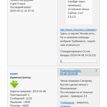
(пройдя через
4 дня 3 часа
проигрыш),
Последний визит:
остальные ничьи
2015-04-21 15:37:41
Сейчас счет
2.5:2.5
http://www.chesspro.ru/details/rus_tea
Здесь и партия Чехова есть..
Ну и название команды
выбрали Турбонасос, нашли
чем отличиться
Отредактировано Остап
Бендер (2014-04-08 14:32:23)
0
Поделиться
2014-
7
xuser
04-08 19:04:08
Администратор
Чехов проиграл Сюгирову,
Костин сделал ничью с
Мокшановым
Зарегистрирован
: 2014-04-06
По ситуации на остальных
Приглашений:
0
досках - примерно 2:4
Сообщений:
12111
Уважение:
+3655
Турбонасос
- вероятно,
Позитив:
+4528
спонсор