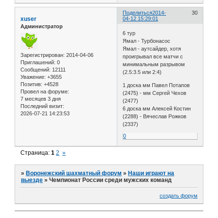
Поделиться
2014-
30
xuser
04-12 15:29:01
Администратор
6 тур
Ямал - Турбонасос
Ямал - аутсайдер, хотя
Зарегистрирован
: 2014-04-06
проигрывал все матчи с
Приглашений:
0
минимальным разрывом
Сообщений:
12111
(2.5:3.5 или 2:4)
Уважение:
+3655
Позитив:
+4528
1 доска мм Павел Потапов
Провел на форуме:
(2475) - мм Сергей Чехов
7 месяцев 3 дня
(2477)
Последний визит:
6 доска мм Алексей Костин
2026-07-21 14:23:53
(2288) - Вячеслав Рожков
(2337)
0
Страница:
1
2
»
»
Воронежский шахматный форум
»
Наши играют на
выезде
»
Чемпионат России среди мужских команд
создать форум