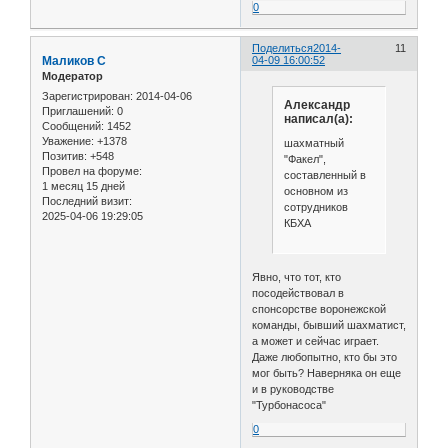
0
Поделиться
2014-
11
Маликов С
04-09 16:00:52
Модератор
Зарегистрирован
: 2014-04-06
Александр
Приглашений:
0
написал(а):
Сообщений:
1452
Уважение:
+1378
шахматный
Позитив:
+548
"Факел",
Провел на форуме:
составленный в
1 месяц 15 дней
основном из
Последний визит:
сотрудников
2025-04-06 19:29:05
КБХА
Явно, что тот, кто
посодействовал в
спонсорстве воронежской
команды, бывший шахматист,
а может и сейчас играет.
Даже любопытно, кто бы это
мог быть? Наверняка он еще
и в руководстве
"Турбонасоса"
0