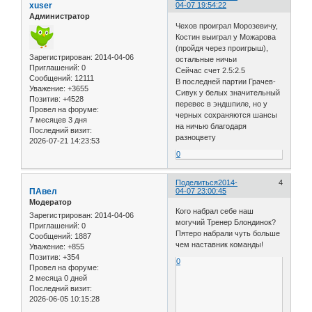
xuser
04-07 19:54:22
Администратор
Чехов проиграл Морозевичу,
Костин выиграл у Можарова
(пройдя через проигрыш),
Зарегистрирован
: 2014-04-06
остальные ничьи
Приглашений:
0
Сейчас счет 2.5:2.5
Сообщений:
12111
В последней партии Грачев-
Уважение:
+3655
Сивук у белых значительный
Позитив:
+4528
перевес в эндшпиле, но у
Провел на форуме:
черных сохраняются шансы
7 месяцев 3 дня
на ничью благодаря
Последний визит:
разноцвету
2026-07-21 14:23:53
0
Поделиться
2014-
4
ПАвел
04-07 23:00:45
Модератор
Кого набрал себе наш
Зарегистрирован
: 2014-04-06
могучий Тренер Блондинок?
Приглашений:
0
Пятеро набрали чуть больше
Сообщений:
1887
чем наставник команды!
Уважение:
+855
Позитив:
+354
0
Провел на форуме:
2 месяца 0 дней
Последний визит:
2026-06-05 10:15:28