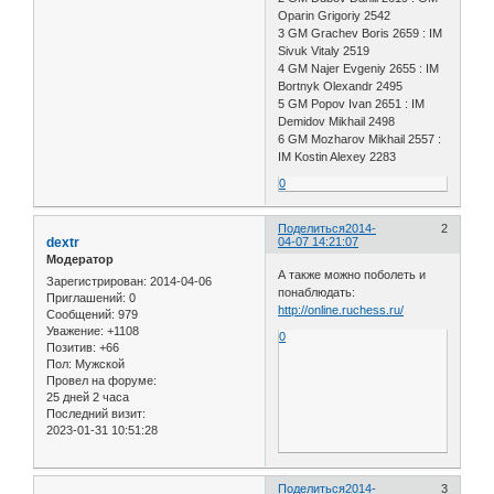
Oparin Grigoriy 2542
3 GM Grachev Boris 2659 : IM
Sivuk Vitaly 2519
4 GM Najer Evgeniy 2655 : IM
Bortnyk Olexandr 2495
5 GM Popov Ivan 2651 : IM
Demidov Mikhail 2498
6 GM Mozharov Mikhail 2557 :
IM Kostin Alexey 2283
0
Поделиться
2014-
2
dextr
04-07 14:21:07
Модератор
А также можно поболеть и
Зарегистрирован
: 2014-04-06
понаблюдать:
Приглашений:
0
http://online.ruchess.ru/
Сообщений:
979
Уважение:
+1108
0
Позитив:
+66
Пол:
Мужской
Провел на форуме:
25 дней 2 часа
Последний визит:
2023-01-31 10:51:28
Поделиться
2014-
3