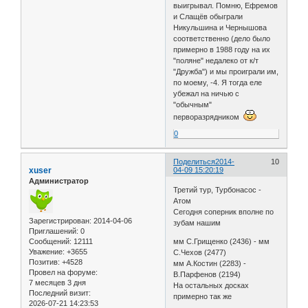
выигрывал. Помню, Ефремов
и Слащёв обыграли
Никульшина и Чернышова
соответственно (дело было
примерно в 1988 году на их
"поляне" недалеко от к/т
"Дружба") и мы проиграли им,
по моему, -4. Я тогда еле
убежал на ничью с
"обычным"
перворазрядником
0
Поделиться
2014-
10
xuser
04-09 15:20:19
Администратор
Третий тур, Турбонасос -
Атом
Сегодня соперник вполне по
Зарегистрирован
: 2014-04-06
зубам нашим
Приглашений:
0
Сообщений:
12111
мм С.Грищенко (2436) - мм
Уважение:
+3655
С.Чехов (2477)
Позитив:
+4528
мм А.Костин (2283) -
Провел на форуме:
В.Парфенов (2194)
7 месяцев 3 дня
На остальных досках
Последний визит:
примерно так же
2026-07-21 14:23:53