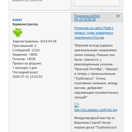
2026-07-21 14:23:53
Поделиться
2014-
19
xuser
04-10 10:05:32
Администратор
Репортаж на сайте РШФ о
первых турах командного
чемпионата России
Зарегистрирован
: 2014-04-06
"Воронеж всегда радовал
Приглашений:
0
Сообщений:
12111
оригинальными названиями
Уважение:
+3655
своих команд. Раньше они
Позитив:
+4528
были, помнится, с
Провел на форуме:
революционным уклоном -
7 месяцев 3 дня
"Красный Октябрь", "Аврора",
Последний визит:
а теперь с промышленным -
2026-07-21 14:23:53
"Турбонасос". Очень
позитивное название, между
прочим, добавляет
окружающим положительных
эмоций!"
Международный мастер из
Воронежа Сергей Чехов -
первая доска "Турбонасоса"