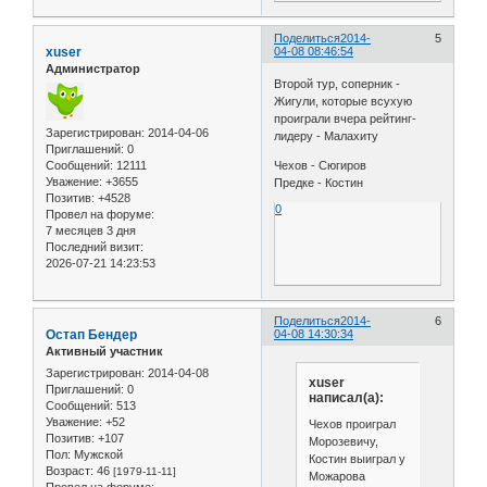
Поделиться
2014-
5
xuser
04-08 08:46:54
Администратор
Второй тур, соперник -
Жигули, которые всухую
проиграли вчера рейтинг-
Зарегистрирован
: 2014-04-06
лидеру - Малахиту
Приглашений:
0
Сообщений:
12111
Чехов - Сюгиров
Уважение:
+3655
Предке - Костин
Позитив:
+4528
0
Провел на форуме:
7 месяцев 3 дня
Последний визит:
2026-07-21 14:23:53
Поделиться
2014-
6
Остап Бендер
04-08 14:30:34
Активный участник
Зарегистрирован
: 2014-04-08
xuser
Приглашений:
0
написал(а):
Сообщений:
513
Уважение:
+52
Чехов проиграл
Позитив:
+107
Морозевичу,
Пол:
Мужской
Костин выиграл у
Возраст:
46
[1979-11-11]
Можарова
Провел на форуме: