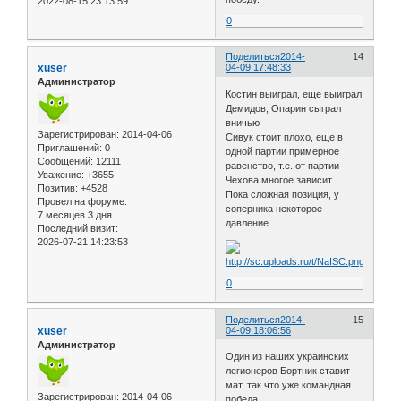
2022-08-15 23:13:59
0
Поделиться
2014-
14
xuser
04-09 17:48:33
Администратор
Костин выиграл, еще выиграл
Демидов, Опарин сыграл
вничью
Зарегистрирован
: 2014-04-06
Сивук стоит плохо, еще в
Приглашений:
0
одной партии примерное
Сообщений:
12111
равенство, т.е. от партии
Уважение:
+3655
Чехова многое зависит
Позитив:
+4528
Пока сложная позиция, у
Провел на форуме:
соперника некоторое
7 месяцев 3 дня
давление
Последний визит:
2026-07-21 14:23:53
0
Поделиться
2014-
15
xuser
04-09 18:06:56
Администратор
Один из наших украинских
легионеров Бортник ставит
мат, так что уже командная
Зарегистрирован
: 2014-04-06
победа