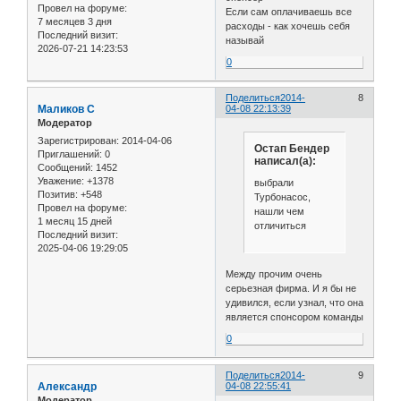
Провел на форуме:
Если сам оплачиваешь все
7 месяцев 3 дня
расходы - как хочешь себя
Последний визит:
называй
2026-07-21 14:23:53
0
Поделиться
2014-
8
Маликов С
04-08 22:13:39
Модератор
Зарегистрирован
: 2014-04-06
Остап Бендер
Приглашений:
0
написал(а):
Сообщений:
1452
Уважение:
+1378
выбрали
Позитив:
+548
Турбонасос,
Провел на форуме:
нашли чем
1 месяц 15 дней
отличиться
Последний визит:
2025-04-06 19:29:05
Между прочим очень
серьезная фирма. И я бы не
удивился, если узнал, что она
является спонсором команды
0
Поделиться
2014-
9
Александр
04-08 22:55:41
Модератор