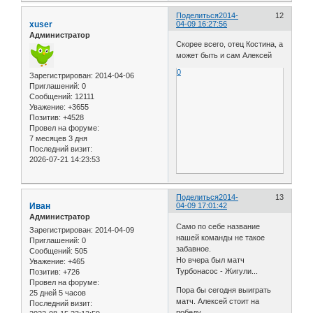
Поделиться
2014-
12
xuser
04-09 16:27:56
Администратор
Скорее всего, отец Костина, а
может быть и сам Алексей
0
Зарегистрирован
: 2014-04-06
Приглашений:
0
Сообщений:
12111
Уважение:
+3655
Позитив:
+4528
Провел на форуме:
7 месяцев 3 дня
Последний визит:
2026-07-21 14:23:53
Поделиться
2014-
13
Иван
04-09 17:01:42
Администратор
Само по себе название
Зарегистрирован
: 2014-04-09
нашей команды не такое
Приглашений:
0
забавное.
Сообщений:
505
Но вчера был матч
Уважение:
+465
Турбонасос - Жигули...
Позитив:
+726
Провел на форуме:
Пора бы сегодня выиграть
25 дней 5 часов
матч. Алексей стоит на
Последний визит:
победу.