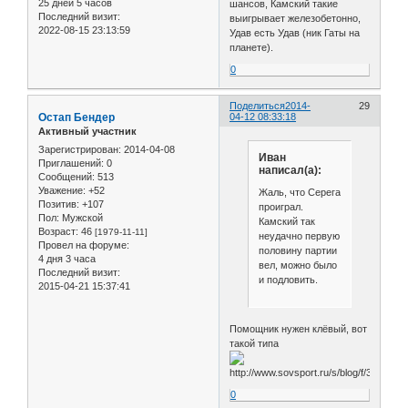
25 дней 5 часов
шансов, Камский такие
Последний визит:
выигрывает железобетонно,
2022-08-15 23:13:59
Удав есть Удав (ник Гаты на
планете).
0
Поделиться
2014-
29
Остап Бендер
04-12 08:33:18
Активный участник
Зарегистрирован
: 2014-04-08
Иван
Приглашений:
0
написал(а):
Сообщений:
513
Уважение:
+52
Жаль, что Серега
Позитив:
+107
проиграл.
Пол:
Мужской
Камский так
Возраст:
46
[1979-11-11]
неудачно первую
Провел на форуме:
половину партии
4 дня 3 часа
вел, можно было
Последний визит:
и подловить.
2015-04-21 15:37:41
Помощник нужен клёвый, вот
такой типа
0