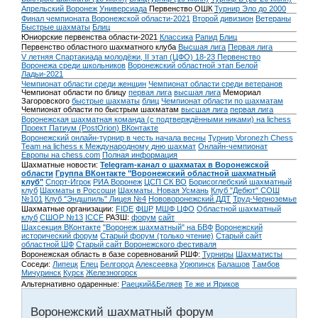
Апрельский Воронеж
Универсиада
Первенство ОШК
Турнир Эло до 2000
Финал чемпионата Воронежской области-2021
Второй дивизион
Ветераны
Быстрые шахматы
Блиц
Юниорские первенства области-2021
Классика
Рапид
Блиц
Первенство областного шахматного клуба
Высшая лига
Первая лига
V летняя Спартакиада молодёжи, II этап (ЦФО) 18-23
Первенство
Воронежа среди школьников
Воронежский областной этап Белой
Ладьи-2021
Чемпионат области среди женщин
Чемпионат области среди ветеранов
Чемпионат области по блицу
первая лига
высшая лига
Мемориал
Загоровского
быстрые шахматы
блиц
Чемпионат области по шахматам
Чемпионат области по быстрым шахматам
высшая лига
первая лига
Воронежская шахматная команда (с подтверждёнными никами) на lichess
Проект Патиум (PostOrion) ВКонтакте
Воронежский онлайн-турнир в честь начала весны
Турнир Voronezh Chess
Team на lichess к Международному дню шахмат
Онлайн-чемпионат
Европы на chess.com
Полная информация
Шахматные новости:
Telegram-канал о шахматах в Воронежской
области
Группа ВКонтакте "Воронежский областной шахматный
клуб"
Спорт-Игрок
РИА Воронеж
ЦСП СК ВО
Борисоглебский шахматный
клуб
Шахматы в Россоши
Шахматы. Новая Усмань
Клуб "Дебют" СОШ
№101
Клуб "Эндшпиль" Лицея №4
Нововоронежский ДДТ
Труд-Черноземье
Шахматные организации:
FIDE
ФШР
МШФ ЦФО
Областной шахматный
клуб
СШОР №13
ICCF
РАЗШ:
форум
сайт
Шахсекция ВКонтакте
"Воронеж шахматный" на БВФ
Воронежский
исторический форум
Cтарый форум (только чтение)
Старый сайт
областной ШФ
Старый сайт Воронежского фестиваля
Воронежская область в базе соревнований РШФ:
Турниры
Шахматисты
Соседи:
Липецк
Елец
Белгород
Алексеевка
Урюпинск
Балашов
Тамбов
Мичуринск
Курск
Железногорск
Альтернативно одаренные:
Раецкий&Беляев
Те же и Яриков
Воронежский шахматный форум