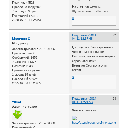
Позитив:
+4528
На этот тур замена -
Провел на форуме:
Журихин вместо Костина
7 месяцев 3 дня
Последний визит:
0
2026-07-21 14:23:53
Поделиться
2014-
22
Маликов С
04-11 12:37:48
Модератор
Где еще мог бы встретиться
Зарегистрирован
: 2014-04-06
Чехов с Морозевичем,
Приглашений:
0
Камским, как не в командных
Сообщений:
1452
соревнованиях?
Уважение:
+1378
Везет же Сергею, а опыт
Позитив:
+548
какой!
Провел на форуме:
1 месяц 15 дней
0
Последний визит:
2025-04-06 19:29:05
Поделиться
2014-
23
xuser
04-11 17:21:53
Администратор
Чехов - Камский
Зарегистрирован
: 2014-04-06
Приглашений:
0