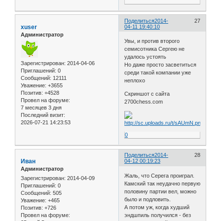
Поделиться
2014-
27
xuser
04-11 19:40:10
Администратор
Увы, и против второго
семисотника Сергею не
удалось устоять
Зарегистрирован
: 2014-04-06
Но даже просто засветиться
Приглашений:
0
среди такой компании уже
Сообщений:
12111
неплохо
Уважение:
+3655
Позитив:
+4528
Скриншот с сайта
Провел на форуме:
2700chess.com
7 месяцев 3 дня
Последний визит:
2026-07-21 14:23:53
0
Поделиться
2014-
28
Иван
04-12 00:19:23
Администратор
Жаль, что Серега проиграл.
Зарегистрирован
: 2014-04-09
Камский так неудачно первую
Приглашений:
0
половину партии вел, можно
Сообщений:
505
было и подловить.
Уважение:
+465
А потом уж, когда худший
Позитив:
+726
эндшпиль получился - без
Провел на форуме: