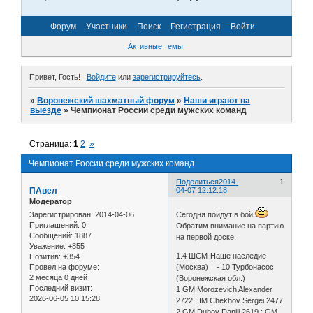
Форум
Участники
Поиск
Регистрация
Войти
Активные темы
Привет, Гость!
Войдите
или
зарегистрируйтесь
.
»
Воронежский шахматный форум
»
Наши играют на
выезде
»
Чемпионат России среди мужских команд
Страница:
1
2
»
Чемпионат России среди мужских команд
Поделиться
2014-
1
ПАвел
04-07 12:12:18
Модератор
Зарегистрирован
: 2014-04-06
Сегодня пойдут в бой
Приглашений:
0
Обратим внимание на партию
Сообщений:
1887
на первой доске.
Уважение:
+855
1.4 ШСМ-Наше наследие
Позитив:
+354
Провел на форуме:
(Москва) - 10 Турбонасос
2 месяца 0 дней
(Воронежская обл.)
Последний визит:
1 GM Morozevich Alexander
2026-06-05 10:15:28
2722 : IM Chekhov Sergei 2477
2 GM Dubov Daniil 2619 : GM