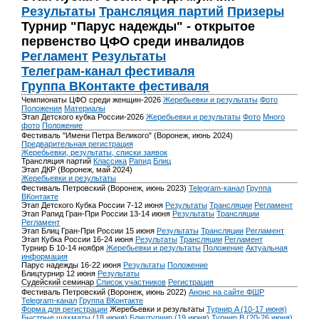
Результаты
Трансляция партий
Призеры
Турнир "Парус надежды" - открытое
первенство ЦФО среди инвалидов
Регламент
Результаты
Телеграм-канал фестиваля
Группа ВКонтакте фестиваля
Чемпионаты ЦФО среди женщин-2026
Жеребьевки и результаты
Фото
Положения
Материалы
Этап Детского кубка России-2026
Жеребьевки и результаты
Фото
Много
фото
Положение
Фестиваль "Имени Петра Великого" (Воронеж, июнь 2024)
Предварительная регистрация
Жеребьевки, результаты, списки заявок
Трансляция партий
Классика
Рапид
Блиц
Этап ДКР (Воронеж, май 2024)
Жеребьевки и результаты
Фестиваль Петровский (Воронеж, июнь 2023)
Telegram-канал
Группа
ВКонтакте
Этап Детского Кубка России 7-12 июня
Результаты
Трансляции
Регламент
Этап Рапид Гран-При России 13-14 июня
Результаты
Трансляции
Регламент
Этап Блиц Гран-При России 15 июня
Результаты
Трансляции
Регламент
Этап Кубка России 16-24 июня
Результаты
Трансляции
Регламент
Турнир Б 10-14 ноября
Жеребьевки и результаты
Положение
Актуальная
информация
Парус надежды 16-22 июня
Результаты
Положение
Блицтурнир 12 июня
Результаты
Судейский семинар
Список участников
Регистрация
Фестиваль Петровский (Воронеж, июнь 2022)
Анонс на сайте ФШР
Telegram-канал
Группа ВКонтакте
Форма для регистрации
Жеребьевки и результаты
Турнир A (10-17 июня)
Быстрые шахматы (18 июня)
Блицтурнир (19 июня)
Турнир B (20-26 июня)