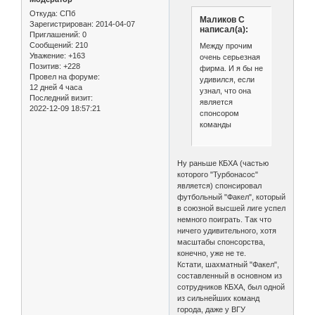
Откуда:
СПб
Маликов С
Зарегистрирован
: 2014-04-07
написал(а):
Приглашений:
0
Сообщений:
210
Между прочим
Уважение:
+163
очень серьезная
Позитив:
+228
фирма. И я бы не
Провел на форуме:
удивился, если
12 дней 4 часа
узнал, что она
Последний визит:
является
2022-12-09 18:57:21
спонсором
команды
Ну раньше КБХА (частью
которого "Турбонасос"
является) спонсировал
футбольный "Факел", который
в союзной высшей лиге успел
немного поиграть. Так что
ничего удивительного, хотя
масштабы спонсорства,
конечно, уже не те.
Кстати, шахматный "Факел",
составленный в основном из
сотрудников КБХА, был одной
из сильнейших команд
города, даже у ВГУ