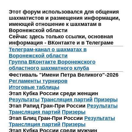
Этот форум использовался для общения
шахматистов и размещения информации,
имеющей отношение к шахматам в
Воронежской области
Сейчас здесь только ссылки, основная
информация - ВКонтакте и в Телеграме
Телеграм-канал о шахматах в
Воронежской области
Группа ВКонтакте Воронежского
областного шахматного клуба
Фестиваль "Имени Петра Великого"-2026
Регламенты турниров
Итоговые таблицы
Этап Кубка России среди женщин
Результаты
Трансляция партий
Призеры
Этап Рапид Гран-При России
Результаты
Трансляция партий
Призеры
Этап Блиц Гран-При России
Результаты
Трансляция партий
Призеры
Этап Кубка России среди мужчин