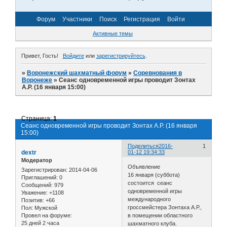
Форум
Участники
Поиск
Регистрация
Войти
Активные темы
Привет, Гость!
Войдите
или
зарегистрируйтесь
.
»
Воронежский шахматный форум
»
Соревнования в
Воронеже
»
Сеанс одновременной игры проводит Зонтах
А.Р. (16 января 15:00)
Страница:
1
Сеанс одновременной игры проводит Зонтах А.Р. (16 января
15:00)
Поделиться
2016-
1
dextr
01-12 19:34:33
Модератор
Объявление
Зарегистрирован
: 2014-04-06
16 января (суббота)
Приглашений:
0
состоится сеанс
Сообщений:
979
одновременной игры
Уважение:
+1108
международного
Позитив:
+66
гроссмейстера Зонтаха А.Р.,
Пол:
Мужской
Провел на форуме:
в помещении областного
25 дней 2 часа
шахматного клуба.