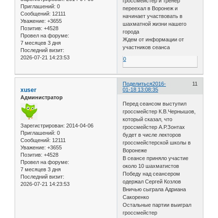
гроссмейстер и тренер
Приглашений:
0
переехал в Воронеж и
Сообщений:
12111
начинает участвовать в
Уважение:
+3655
шахматной жизни нашего
Позитив:
+4528
города
Провел на форуме:
Ждем от информации от
7 месяцев 3 дня
участников сеанса
Последний визит:
2026-07-21 14:23:53
0
Поделиться
2016-
11
xuser
01-18 13:08:35
Администратор
Перед сеансом выступил
гроссмейстер К.В.Чернышов,
который сказал, что
Зарегистрирован
: 2014-04-06
гроссмейстер А.Р.Зонтах
Приглашений:
0
будет в числе лекторов
Сообщений:
12111
гроссмейстерской школы в
Уважение:
+3655
Воронеже
Позитив:
+4528
В сеансе приняло участие
Провел на форуме:
около 10 шахматистов
7 месяцев 3 дня
Победу над сеансером
Последний визит:
одержал Сергей Козлов
2026-07-21 14:23:53
Вничью сыграла Адриана
Сакоренко
Остальные партии выиграл
гроссмейстер