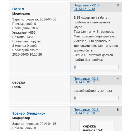
Поделиться
2016-
3
ПАвел
01-13 13:17:18
Модератор
В 15 часов могут быть
Зарегистрирован
: 2014-04-06
проблемы в шахматном
Приглашений:
0
клубе.
Сообщений:
1887
Там занятия у 5 тренеров.
Уважение:
+855
Мне позвонил Чередниченко
Позитив:
+354
и сказал, что проблем с
Провел на форуме:
2 месяца 0 дней
тренерами и их занятиями не
Последний визит:
должно быть.
2026-06-05 10:15:28
Сеанс с Зонтахом должен
пройти без проблем.
0
Поделиться
2016-
4
сережа
01-14 10:01:52
Гость
а какой рейтинг у зонтоха
0
Поделиться
2016-
5
Тренер_блондинок
01-14 11:28:18
Модератор
Зарегистрирован
: 2014-04-15
сережа
Приглашений:
0
написал(а):