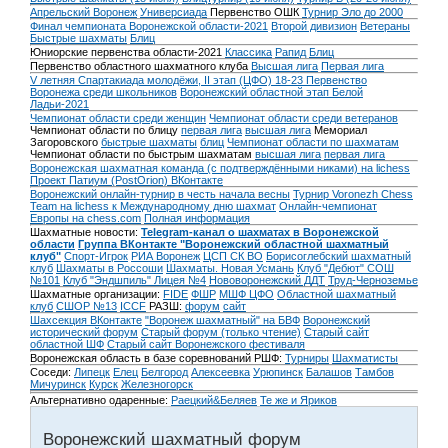
Апрельский Воронеж
Универсиада
Первенство ОШК
Турнир Эло до 2000
Финал чемпионата Воронежской области-2021
Второй дивизион
Ветераны
Быстрые шахматы
Блиц
Юниорские первенства области-2021
Классика
Рапид
Блиц
Первенство областного шахматного клуба
Высшая лига
Первая лига
V летняя Спартакиада молодёжи, II этап (ЦФО) 18-23
Первенство
Воронежа среди школьников
Воронежский областной этап Белой
Ладьи-2021
Чемпионат области среди женщин
Чемпионат области среди ветеранов
Чемпионат области по блицу
первая лига
высшая лига
Мемориал
Загоровского
быстрые шахматы
блиц
Чемпионат области по шахматам
Чемпионат области по быстрым шахматам
высшая лига
первая лига
Воронежская шахматная команда (с подтверждёнными никами) на lichess
Проект Патиум (PostOrion) ВКонтакте
Воронежский онлайн-турнир в честь начала весны
Турнир Voronezh Chess
Team на lichess к Международному дню шахмат
Онлайн-чемпионат
Европы на chess.com
Полная информация
Шахматные новости:
Telegram-канал о шахматах в Воронежской
области
Группа ВКонтакте "Воронежский областной шахматный
клуб"
Спорт-Игрок
РИА Воронеж
ЦСП СК ВО
Борисоглебский шахматный
клуб
Шахматы в Россоши
Шахматы. Новая Усмань
Клуб "Дебют" СОШ
№101
Клуб "Эндшпиль" Лицея №4
Нововоронежский ДДТ
Труд-Черноземье
Шахматные организации:
FIDE
ФШР
МШФ ЦФО
Областной шахматный
клуб
СШОР №13
ICCF
РАЗШ:
форум
сайт
Шахсекция ВКонтакте
"Воронеж шахматный" на БВФ
Воронежский
исторический форум
Cтарый форум (только чтение)
Старый сайт
областной ШФ
Старый сайт Воронежского фестиваля
Воронежская область в базе соревнований РШФ:
Турниры
Шахматисты
Соседи:
Липецк
Елец
Белгород
Алексеевка
Урюпинск
Балашов
Тамбов
Мичуринск
Курск
Железногорск
Альтернативно одаренные:
Раецкий&Беляев
Те же и Яриков
Воронежский шахматный форум