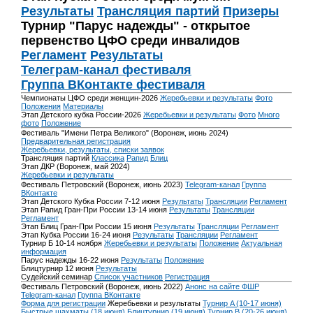
Результаты
Трансляция партий
Призеры
Турнир "Парус надежды" - открытое
первенство ЦФО среди инвалидов
Регламент
Результаты
Телеграм-канал фестиваля
Группа ВКонтакте фестиваля
Чемпионаты ЦФО среди женщин-2026
Жеребьевки и результаты
Фото
Положения
Материалы
Этап Детского кубка России-2026
Жеребьевки и результаты
Фото
Много
фото
Положение
Фестиваль "Имени Петра Великого" (Воронеж, июнь 2024)
Предварительная регистрация
Жеребьевки, результаты, списки заявок
Трансляция партий
Классика
Рапид
Блиц
Этап ДКР (Воронеж, май 2024)
Жеребьевки и результаты
Фестиваль Петровский (Воронеж, июнь 2023)
Telegram-канал
Группа
ВКонтакте
Этап Детского Кубка России 7-12 июня
Результаты
Трансляции
Регламент
Этап Рапид Гран-При России 13-14 июня
Результаты
Трансляции
Регламент
Этап Блиц Гран-При России 15 июня
Результаты
Трансляции
Регламент
Этап Кубка России 16-24 июня
Результаты
Трансляции
Регламент
Турнир Б 10-14 ноября
Жеребьевки и результаты
Положение
Актуальная
информация
Парус надежды 16-22 июня
Результаты
Положение
Блицтурнир 12 июня
Результаты
Судейский семинар
Список участников
Регистрация
Фестиваль Петровский (Воронеж, июнь 2022)
Анонс на сайте ФШР
Telegram-канал
Группа ВКонтакте
Форма для регистрации
Жеребьевки и результаты
Турнир A (10-17 июня)
Быстрые шахматы (18 июня)
Блицтурнир (19 июня)
Турнир B (20-26 июня)