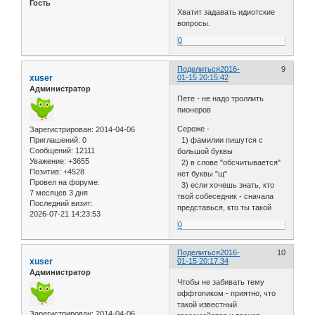
Гость
Хватит задавать идиотские
вопросы.
0
Поделиться
2016-
9
xuser
01-15 20:15:42
Администратор
Пете - не надо троллить
пионеров
Сереже -
Зарегистрирован
: 2014-04-06
1) фамилии пишутся с
Приглашений:
0
Сообщений:
12111
большой буквы
Уважение:
+3655
2) в слове "обсчитывается"
Позитив:
+4528
нет буквы "щ"
Провел на форуме:
3) если хочешь знать, кто
7 месяцев 3 дня
твой собеседник - сначала
Последний визит:
представься, кто ты такой
2026-07-21 14:23:53
0
Поделиться
2016-
10
xuser
01-15 20:17:34
Администратор
Чтобы не забивать тему
оффтопиком - приятно, что
такой известный
Зарегистрирован
: 2014-04-06