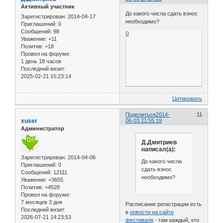
Активный участник
До какого числа сдать взнос
Зарегистрирован
: 2014-04-17
необходимо?
Приглашений:
0
Сообщений:
98
0
Уважение:
+11
Позитив:
+18
Провел на форуме:
1 день 18 часов
Последний визит:
2025-02-21 15:23:14
Цитировать
Поделиться
2014-
11
xuser
06-03 21:55:19
Администратор
Д.Дмитриев
написал(а):
Зарегистрирован
: 2014-04-06
До какого числа
Приглашений:
0
сдать взнос
Сообщений:
12111
необходимо?
Уважение:
+3655
Позитив:
+4528
Провел на форуме:
7 месяцев 3 дня
Расписание регистрации есть
Последний визит:
в
новости на сайте
2026-07-21 14:23:53
фестиваля
- там каждый, кто