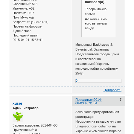
написал(а):
Сообщений:
513
Уважение:
+52
Теперь можно
Позитив:
+107
только
Пол:
Мужской
догадываться,
Возраст:
46
[1979-11-11]
кого вы имели
Провел на форуме:
ввиду.
4 дня 3 часа
Последний визит:
2015-04-21 15:37:41
Munguntuul Bat
khuyag
&
Bayarjargal, Bayarmaa
Представителя города Крым
и соответсвенно
независимой Украины
нетрудно найти по рейтингу
2547..
0
Цитировать
Поделиться
2014-
7
xuser
06-03 10:31:54
Администратор
Закончена предварительная
регистрация
Несмотря на высшую лигу во
Зарегистрирован
: 2014-04-06
Владивостоке, события на
Приглашений:
0
Украине и чемпионат мира по