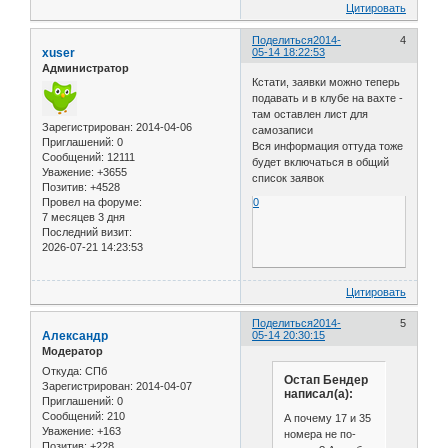
Цитировать
Поделиться
2014-
4
xuser
05-14 18:22:53
Администратор
Кстати, заявки можно теперь
подавать и в клубе на вахте -
там оставлен лист для
Зарегистрирован
: 2014-04-06
самозаписи
Приглашений:
0
Вся информация оттуда тоже
Сообщений:
12111
будет включаться в общий
Уважение:
+3655
список заявок
Позитив:
+4528
Провел на форуме:
0
7 месяцев 3 дня
Последний визит:
2026-07-21 14:23:53
Цитировать
Поделиться
2014-
5
Александр
05-14 20:30:15
Модератор
Откуда:
СПб
Остап Бендер
Зарегистрирован
: 2014-04-07
написал(а):
Приглашений:
0
Сообщений:
210
А почему 17 и 35
Уважение:
+163
номера не по-
Позитив:
+228