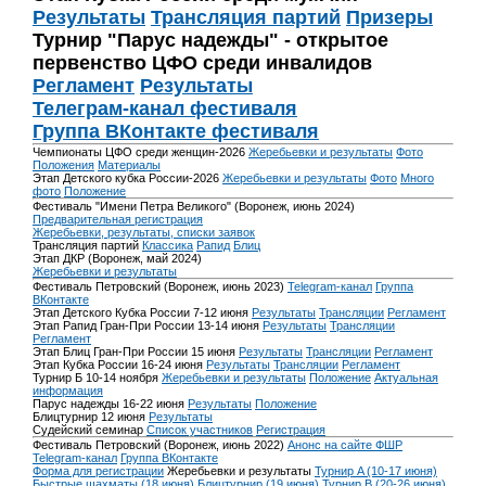
Результаты
Трансляция партий
Призеры
Турнир "Парус надежды" - открытое
первенство ЦФО среди инвалидов
Регламент
Результаты
Телеграм-канал фестиваля
Группа ВКонтакте фестиваля
Чемпионаты ЦФО среди женщин-2026
Жеребьевки и результаты
Фото
Положения
Материалы
Этап Детского кубка России-2026
Жеребьевки и результаты
Фото
Много
фото
Положение
Фестиваль "Имени Петра Великого" (Воронеж, июнь 2024)
Предварительная регистрация
Жеребьевки, результаты, списки заявок
Трансляция партий
Классика
Рапид
Блиц
Этап ДКР (Воронеж, май 2024)
Жеребьевки и результаты
Фестиваль Петровский (Воронеж, июнь 2023)
Telegram-канал
Группа
ВКонтакте
Этап Детского Кубка России 7-12 июня
Результаты
Трансляции
Регламент
Этап Рапид Гран-При России 13-14 июня
Результаты
Трансляции
Регламент
Этап Блиц Гран-При России 15 июня
Результаты
Трансляции
Регламент
Этап Кубка России 16-24 июня
Результаты
Трансляции
Регламент
Турнир Б 10-14 ноября
Жеребьевки и результаты
Положение
Актуальная
информация
Парус надежды 16-22 июня
Результаты
Положение
Блицтурнир 12 июня
Результаты
Судейский семинар
Список участников
Регистрация
Фестиваль Петровский (Воронеж, июнь 2022)
Анонс на сайте ФШР
Telegram-канал
Группа ВКонтакте
Форма для регистрации
Жеребьевки и результаты
Турнир A (10-17 июня)
Быстрые шахматы (18 июня)
Блицтурнир (19 июня)
Турнир B (20-26 июня)