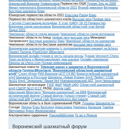
Апрельский Воронеж
Универсиада
Первенство ОШК
Турнир Эло до 2000
Финал чемпионата Воронежской области-2021
Второй дивизион
Ветераны
Быстрые шахматы
Блиц
Юниорские первенства области-2021
Классика
Рапид
Блиц
Первенство областного шахматного клуба
Высшая лига
Первая лига
V летняя Спартакиада молодёжи, II этап (ЦФО) 18-23
Первенство
Воронежа среди школьников
Воронежский областной этап Белой
Ладьи-2021
Чемпионат области среди женщин
Чемпионат области среди ветеранов
Чемпионат области по блицу
первая лига
высшая лига
Мемориал
Загоровского
быстрые шахматы
блиц
Чемпионат области по шахматам
Чемпионат области по быстрым шахматам
высшая лига
первая лига
Воронежская шахматная команда (с подтверждёнными никами) на lichess
Проект Патиум (PostOrion) ВКонтакте
Воронежский онлайн-турнир в честь начала весны
Турнир Voronezh Chess
Team на lichess к Международному дню шахмат
Онлайн-чемпионат
Европы на chess.com
Полная информация
Шахматные новости:
Telegram-канал о шахматах в Воронежской
области
Группа ВКонтакте "Воронежский областной шахматный
клуб"
Спорт-Игрок
РИА Воронеж
ЦСП СК ВО
Борисоглебский шахматный
клуб
Шахматы в Россоши
Шахматы. Новая Усмань
Клуб "Дебют" СОШ
№101
Клуб "Эндшпиль" Лицея №4
Нововоронежский ДДТ
Труд-Черноземье
Шахматные организации:
FIDE
ФШР
МШФ ЦФО
Областной шахматный
клуб
СШОР №13
ICCF
РАЗШ:
форум
сайт
Шахсекция ВКонтакте
"Воронеж шахматный" на БВФ
Воронежский
исторический форум
Cтарый форум (только чтение)
Старый сайт
областной ШФ
Старый сайт Воронежского фестиваля
Воронежская область в базе соревнований РШФ:
Турниры
Шахматисты
Соседи:
Липецк
Елец
Белгород
Алексеевка
Урюпинск
Балашов
Тамбов
Мичуринск
Курск
Железногорск
Альтернативно одаренные:
Раецкий&Беляев
Те же и Яриков
Воронежский шахматный форум