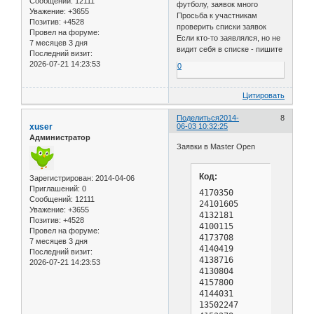
Сообщений:
12111
футболу, заявок много
Уважение:
+3655
Просьба к участникам
Позитив:
+4528
проверить списки заявок
Провел на форуме:
Если кто-то заявлялся, но не
7 месяцев 3 дня
видит себя в списке - пишите
Последний визит:
2026-07-21 14:23:53
0
Цитировать
Поделиться
2014-
8
xuser
06-03 10:32:25
Администратор
Заявки в Master Open
Код:
Зарегистрирован
: 2014-04-06
Приглашений:
0
4170350        Popov, Ivan                                                  RUS M   GM                       2650  0   10 2643  0   20 2611  0   20 1990      
24101605       Artemiev, Vladislav                                          RUS M   GM                       2647  0   10 2640  0   20 2623  0   20 1998      
4132181        Kokarev, Dmitry                                              RUS M   GM                       2628  0   10 2586  0   20 2679  0   20 1982      
4100115        Khalifman, Alexander                                         RUS M   GM                       2617  0   10 2628  0   20              1966      
4173708        Rakhmanov, Aleksandr                                         RUS M   GM                       2614  9   10 2535  9   20 2637  0   20 1989      
4140419        Timofeev, Artyom                                             RUS M   GM                       2603  0   10 2600  7   20 2574  0   20 1985      
4138716        Bocharov, Dmitry                                             RUS M   GM                       2598  0   10 2632  9   20 2637  0   20 1982      
4130804        Grigoriants, Sergey                                          RUS M   GM                       2595  0   10 2552  9   20 2618  0   20 1983      
4157800        Ponkratov, Pavel                                             RUS M   GM                       2595  0   10 2625  0   20 2654  0   20 1988      
4144031        Danin, Alexandre                      
Сообщений:
12111
Уважение:
+3655
Позитив:
+4528
Провел на форуме:
7 месяцев 3 дня
Последний визит:
2026-07-21 14:23:53