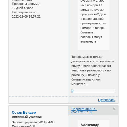
русски? А слабо
Провел на форуме:
имя номера 17
12 дней 4 часа
вслух по-русски
Последний визит:
произнести? Да и
2022-12-09 18:57:21
с национальной
принадлежностью
номера 7 теперь
большие
вопросы могут
возникнуть..
Теперь можно только
догадываться, кого вы имели
ввиду. Число заявок растёт,
участники ранжируются по
рейтингу, и номер у
большинства из них
меняется ...
0
Цитировать
Поделиться
2014-
6
Остап Бендер
05-14 21:57:55
Активный участник
Зарегистрирован
: 2014-04-08
Александр
Приглашений:
0