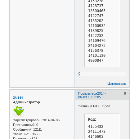
0
Цитировать
Поделиться
2014-
9
xuser
06-03 10:33:05
Администратор
Заявки в FIDE Open
Код:
Зарегистрирован
: 2014-04-06
Приглашений:
0
4155432        Glukhov, Mikhail                                             RUS M                            2209  17  15              2163  0   20 1972      
24111473       Kubatko, Ivan                                                RUS M                            2199  0   15 2187  6   20 2260  0   20 1993      
4146603        Kuznetsov, Evgeny                                            RUS M                            2193  0   15 2227  0   20              1973      
4156820        Ivkina, Olga                                                 RUS F   WIM  WIM                 2187  0   15 2164  0   20 2168  0   20 1985  w   
14113660       Kobzar, Alexandr                                             UKR M                            2171  0   15                           1986  i   
4125452        Melkonyan, Leonard                                           RUS M   FM                       2157  0   15 2124  0   20 2180  0   20 1938      
24176982       Alkaev, Roman                                                RUS M                            2156  0   15 2119  0   20 2178  0   20 1998      
24120570       Kiselev, Maxim                                               RUS M                            2154  0   15              2134  0   20 1993      
4138457        Provkin, Vladimir                                            RUS M                            2149  0   15 2186  0   20 2219  0   20 1971      
4180836        Avdeeva, Veronika                     
Сообщений:
12111
Уважение:
+3655
Позитив:
+4528