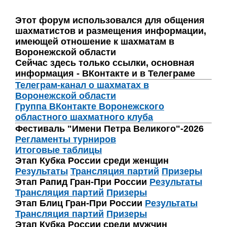
Этот форум использовался для общения
шахматистов и размещения информации,
имеющей отношение к шахматам в
Воронежской области
Сейчас здесь только ссылки, основная
информация - ВКонтакте и в Телеграме
Телеграм-канал о шахматах в
Воронежской области
Группа ВКонтакте Воронежского
областного шахматного клуба
Фестиваль "Имени Петра Великого"-2026
Регламенты турниров
Итоговые таблицы
Этап Кубка России среди женщин
Результаты
Трансляция партий
Призеры
Этап Рапид Гран-При России
Результаты
Трансляция партий
Призеры
Этап Блиц Гран-При России
Результаты
Трансляция партий
Призеры
Этап Кубка России среди мужчин