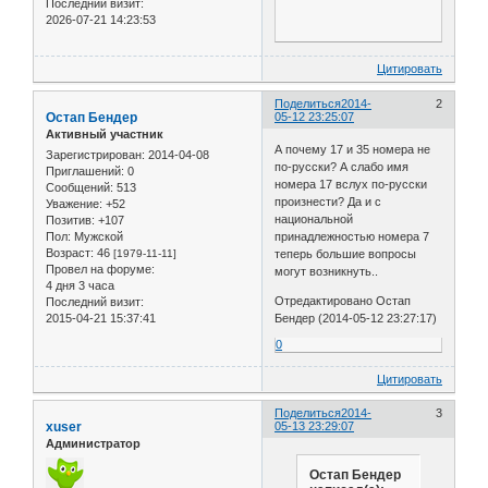
Последний визит:
2026-07-21 14:23:53
Цитировать
Поделиться
2014-
2
Остап Бендер
05-12 23:25:07
Активный участник
А почему 17 и 35 номера не
Зарегистрирован
: 2014-04-08
по-русски? А слабо имя
Приглашений:
0
номера 17 вслух по-русски
Сообщений:
513
произнести? Да и с
Уважение:
+52
национальной
Позитив:
+107
принадлежностью номера 7
Пол:
Мужской
Возраст:
46
теперь большие вопросы
[1979-11-11]
Провел на форуме:
могут возникнуть..
4 дня 3 часа
Отредактировано Остап
Последний визит:
Бендер (2014-05-12 23:27:17)
2015-04-21 15:37:41
0
Цитировать
Поделиться
2014-
3
xuser
05-13 23:29:07
Администратор
Остап Бендер