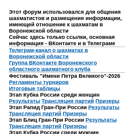
Этот форум использовался для общения
шахматистов и размещения информации,
имеющей отношение к шахматам в
Воронежской области
Сейчас здесь только ссылки, основная
информация - ВКонтакте и в Телеграме
Телеграм-канал о шахматах в
Воронежской области
Группа ВКонтакте Воронежского
областного шахматного клуба
Фестиваль "Имени Петра Великого"-2026
Регламенты турниров
Итоговые таблицы
Этап Кубка России среди женщин
Результаты
Трансляция партий
Призеры
Этап Рапид Гран-При России
Результаты
Трансляция партий
Призеры
Этап Блиц Гран-При России
Результаты
Трансляция партий
Призеры
Этап Кубка России среди мужчин