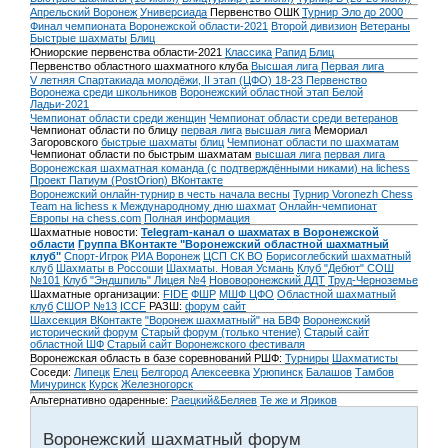
Апрельский Воронеж
Универсиада
Первенство ОШК
Турнир Эло до 2000
Финал чемпионата Воронежской области-2021
Второй дивизион
Ветераны
Быстрые шахматы
Блиц
Юниорские первенства области-2021
Классика
Рапид
Блиц
Первенство областного шахматного клуба
Высшая лига
Первая лига
V летняя Спартакиада молодёжи, II этап (ЦФО) 18-23
Первенство
Воронежа среди школьников
Воронежский областной этап Белой
Ладьи-2021
Чемпионат области среди женщин
Чемпионат области среди ветеранов
Чемпионат области по блицу
первая лига
высшая лига
Мемориал
Загоровского
быстрые шахматы
блиц
Чемпионат области по шахматам
Чемпионат области по быстрым шахматам
высшая лига
первая лига
Воронежская шахматная команда (с подтверждёнными никами) на lichess
Проект Патиум (PostOrion) ВКонтакте
Воронежский онлайн-турнир в честь начала весны
Турнир Voronezh Chess
Team на lichess к Международному дню шахмат
Онлайн-чемпионат
Европы на chess.com
Полная информация
Шахматные новости:
Telegram-канал о шахматах в Воронежской
области
Группа ВКонтакте "Воронежский областной шахматный
клуб"
Спорт-Игрок
РИА Воронеж
ЦСП СК ВО
Борисоглебский шахматный
клуб
Шахматы в Россоши
Шахматы. Новая Усмань
Клуб "Дебют" СОШ
№101
Клуб "Эндшпиль" Лицея №4
Нововоронежский ДДТ
Труд-Черноземье
Шахматные организации:
FIDE
ФШР
МШФ ЦФО
Областной шахматный
клуб
СШОР №13
ICCF
РАЗШ:
форум
сайт
Шахсекция ВКонтакте
"Воронеж шахматный" на БВФ
Воронежский
исторический форум
Cтарый форум (только чтение)
Старый сайт
областной ШФ
Старый сайт Воронежского фестиваля
Воронежская область в базе соревнований РШФ:
Турниры
Шахматисты
Соседи:
Липецк
Елец
Белгород
Алексеевка
Урюпинск
Балашов
Тамбов
Мичуринск
Курск
Железногорск
Альтернативно одаренные:
Раецкий&Беляев
Те же и Яриков
Воронежский шахматный форум