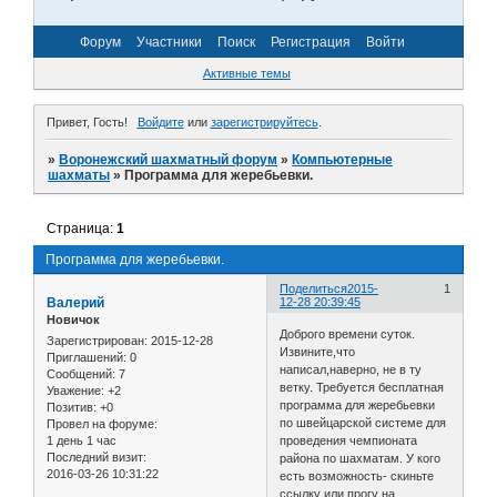
Форум
Участники
Поиск
Регистрация
Войти
Активные темы
Привет, Гость!
Войдите
или
зарегистрируйтесь
.
»
Воронежский шахматный форум
»
Компьютерные
шахматы
»
Программа для жеребьевки.
Страница:
1
Программа для жеребьевки.
Поделиться
2015-
1
Валерий
12-28 20:39:45
Новичок
Доброго времени суток.
Зарегистрирован
: 2015-12-28
Извините,что
Приглашений:
0
написал,наверно, не в ту
Сообщений:
7
ветку. Требуется бесплатная
Уважение:
+2
программа для жеребьевки
Позитив:
+0
по швейцарской системе для
Провел на форуме:
1 день 1 час
проведения чемпионата
Последний визит:
района по шахматам. У кого
2016-03-26 10:31:22
есть возможность- скиньте
ссылку или прогу на