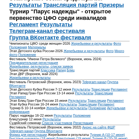
Результаты
Трансляция партий
Призеры
Турнир "Парус надежды" - открытое
первенство ЦФО среди инвалидов
Регламент
Результаты
Телеграм-канал фестиваля
Группа ВКонтакте фестиваля
Чемпионаты ЦФО среди женщин-2026
Жеребьевки и результаты
Фото
Положения
Материалы
Этап Детского кубка России-2026
Жеребьевки и результаты
Фото
Много
фото
Положение
Фестиваль "Имени Петра Великого" (Воронеж, июнь 2024)
Предварительная регистрация
Жеребьевки, результаты, списки заявок
Трансляция партий
Классика
Рапид
Блиц
Этап ДКР (Воронеж, май 2024)
Жеребьевки и результаты
Фестиваль Петровский (Воронеж, июнь 2023)
Telegram-канал
Группа
ВКонтакте
Этап Детского Кубка России 7-12 июня
Результаты
Трансляции
Регламент
Этап Рапид Гран-При России 13-14 июня
Результаты
Трансляции
Регламент
Этап Блиц Гран-При России 15 июня
Результаты
Трансляции
Регламент
Этап Кубка России 16-24 июня
Результаты
Трансляции
Регламент
Турнир Б 10-14 ноября
Жеребьевки и результаты
Положение
Актуальная
информация
Парус надежды 16-22 июня
Результаты
Положение
Блицтурнир 12 июня
Результаты
Судейский семинар
Список участников
Регистрация
Фестиваль Петровский (Воронеж, июнь 2022)
Анонс на сайте ФШР
Telegram-канал
Группа ВКонтакте
Форма для регистрации
Жеребьевки и результаты
Турнир A (10-17 июня)
Быстрые шахматы (18 июня)
Блицтурнир (19 июня)
Турнир B (20-26 июня)