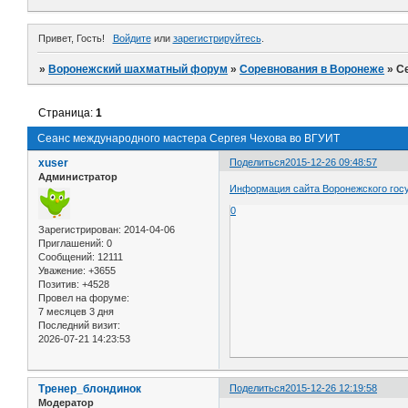
Привет, Гость!
Войдите
или
зарегистрируйтесь
.
»
Воронежский шахматный форум
»
Соревнования в Воронеже
»
С
Страница:
1
Сеанс международного мастера Сергея Чехова во ВГУИТ
xuser
Поделиться
2015-12-26 09:48:57
Администратор
Информация сайта Воронежского госу
0
Зарегистрирован
: 2014-04-06
Приглашений:
0
Сообщений:
12111
Уважение:
+3655
Позитив:
+4528
Провел на форуме:
7 месяцев 3 дня
Последний визит:
2026-07-21 14:23:53
Тренер_блондинок
Поделиться
2015-12-26 12:19:58
Модератор