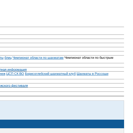
ты
блиц
Чемпионат области по шахматам
Чемпионат области по быстрым
лная информация
неж
ЦСП СК ВО
Борисоглебский шахматный клуб
Шахматы в Россоши
ежского фестиваля