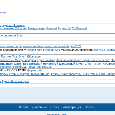
ация
л
Группа ВКонтакте
 шахматы (18 июня)
Блицтурнир (19 июня)
Турнир B (20-26 июня)
ые шахматы
Блиц
и школьников
Воронежский областной этап Белой Ладьи-2021
т области по блицу
первая лига
высшая лига
Мемориал Загоровского
быстрые шахма
 Патиум (PostOrion) ВКонтакте
на lichess к Международному дню шахмат
Онлайн-чемпионат Европы на chess.com
По
уппа ВКонтакте "Воронежский областной шахматный клуб"
Спорт-Игрок
РИА Воро
ововоронежский ДДТ
Труд-Черноземье
Р №13
ICCF
РАЗШ:
форум
сайт
 форум
Cтарый форум (только чтение)
Старый сайт областной ШФ
Старый сайт Ворон
к
Курск
Железногорск
Форум
Участники
Поиск
Регистрация
Войти
Активные темы