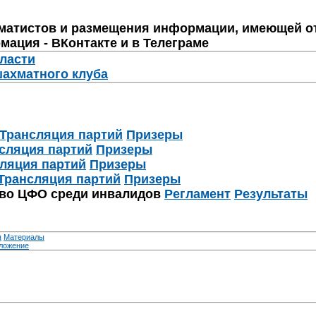
матистов и размещения информации, имеющей о
мация - ВКонтакте и в Телеграме
бласти
шахматного клуба
Трансляция партий
Призеры
сляция партий
Призеры
ляция партий
Призеры
Трансляция партий
Призеры
тво ЦФО среди инвалидов
Регламент
Результаты
я
Материалы
ложение