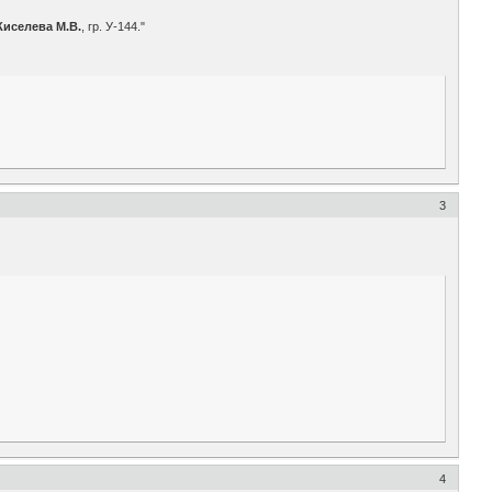
Киселева М.В.
, гр. У-144."
3
4