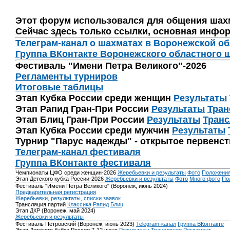
Этот форум использовался для общения шах
Сейчас здесь только ссылки, основная инфор
Телеграм-канал о шахматах в Воронежской о
Группа ВКонтакте Воронежского областного 
Фестиваль "Имени Петра Великого"-2026
Регламенты турниров
Итоговые таблицы
Этап Кубка России среди женщин
Результаты
Этап Рапид Гран-При России
Результаты
Тран
Этап Блиц Гран-При России
Результаты
Транс
Этап Кубка России среди мужчин
Результаты
Турнир "Парус надежды" - открытое первенс
Телеграм-канал фестиваля
Группа ВКонтакте фестиваля
Чемпионаты ЦФО среди женщин-2026
Жеребьевки и результаты
Фото
Положени
Этап Детского кубка России-2026
Жеребьевки и результаты
Фото
Много фото
По
Фестиваль "Имени Петра Великого" (Воронеж, июнь 2024)
Предварительная регистрация
Жеребьевки, результаты, списки заявок
Трансляция партий
Классика
Рапид
Блиц
Этап ДКР (Воронеж, май 2024)
Жеребьевки и результаты
Фестиваль Петровский (Воронеж, июнь 2023)
Telegram-канал
Группа ВКонтакте