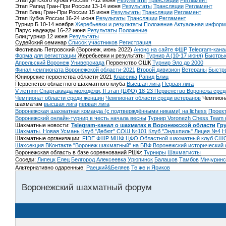
Этап Детского Кубка России 7-12 июня
Результаты
Трансляции
Регламент
Этап Рапид Гран-При России 13-14 июня
Результаты
Трансляции
Регламент
Этап Блиц Гран-При России 15 июня
Результаты
Трансляции
Регламент
Этап Кубка России 16-24 июня
Результаты
Трансляции
Регламент
Турнир Б 10-14 ноября
Жеребьевки и результаты
Положение
Актуальная информ
Парус надежды 16-22 июня
Результаты
Положение
Блицтурнир 12 июня
Результаты
Судейский семинар
Список участников
Регистрация
Фестиваль Петровский (Воронеж, июнь 2022)
Анонс на сайте ФШР
Telegram-кана
Форма для регистрации
Жеребьевки и результаты
Турнир A (10-17 июня)
Быстрые
Апрельский Воронеж
Универсиада
Первенство ОШК
Турнир Эло до 2000
Финал чемпионата Воронежской области-2021
Второй дивизион
Ветераны
Быстр
Юниорские первенства области-2021
Классика
Рапид
Блиц
Первенство областного шахматного клуба
Высшая лига
Первая лига
V летняя Спартакиада молодёжи, II этап (ЦФО) 18-23
Первенство Воронежа сред
Чемпионат области среди женщин
Чемпионат области среди ветеранов
Чемпиона
шахматам
высшая лига
первая лига
Воронежская шахматная команда (с подтверждёнными никами) на lichess
Проект
Воронежский онлайн-турнир в честь начала весны
Турнир Voronezh Chess Team 
Шахматные новости:
Telegram-канал о шахматах в Воронежской области
Гр
Шахматы. Новая Усмань
Клуб "Дебют" СОШ №101
Клуб "Эндшпиль" Лицея №4
Н
Шахматные организации:
FIDE
ФШР
МШФ ЦФО
Областной шахматный клуб
СШО
Шахсекция ВКонтакте
"Воронеж шахматный" на БВФ
Воронежский исторический
Воронежская область в базе соревнований РШФ:
Турниры
Шахматисты
Соседи:
Липецк
Елец
Белгород
Алексеевка
Урюпинск
Балашов
Тамбов
Мичуринс
Альтернативно одаренные:
Раецкий&Беляев
Те же и Яриков
Воронежский шахматный форум