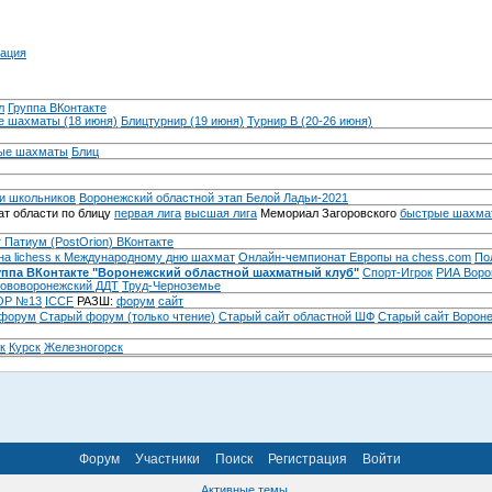
ация
л
Группа ВКонтакте
 шахматы (18 июня)
Блицтурнир (19 июня)
Турнир B (20-26 июня)
ые шахматы
Блиц
и школьников
Воронежский областной этап Белой Ладьи-2021
т области по блицу
первая лига
высшая лига
Мемориал Загоровского
быстрые шахма
 Патиум (PostOrion) ВКонтакте
на lichess к Международному дню шахмат
Онлайн-чемпионат Европы на chess.com
По
уппа ВКонтакте "Воронежский областной шахматный клуб"
Спорт-Игрок
РИА Воро
ововоронежский ДДТ
Труд-Черноземье
Р №13
ICCF
РАЗШ:
форум
сайт
 форум
Cтарый форум (только чтение)
Старый сайт областной ШФ
Старый сайт Ворон
к
Курск
Железногорск
Форум
Участники
Поиск
Регистрация
Войти
Активные темы