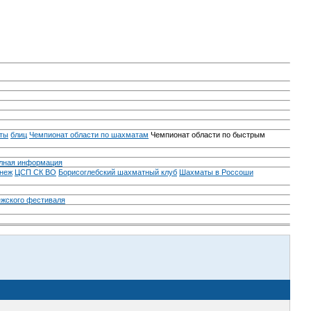
ты
блиц
Чемпионат области по шахматам
Чемпионат области по быстрым
лная информация
неж
ЦСП СК ВО
Борисоглебский шахматный клуб
Шахматы в Россоши
ежского фестиваля