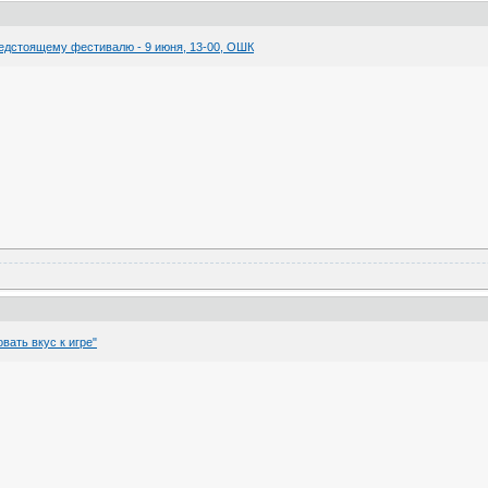
едстоящему фестивалю - 9 июня, 13-00, ОШК
вать вкус к игре"