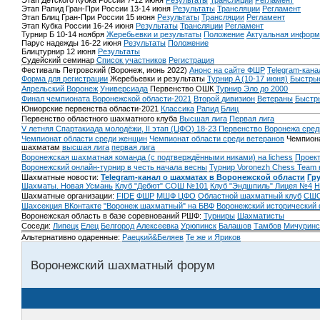
Этап Детского Кубка России 7-12 июня
Результаты
Трансляции
Регламент
Этап Рапид Гран-При России 13-14 июня
Результаты
Трансляции
Регламент
Этап Блиц Гран-При России 15 июня
Результаты
Трансляции
Регламент
Этап Кубка России 16-24 июня
Результаты
Трансляции
Регламент
Турнир Б 10-14 ноября
Жеребьевки и результаты
Положение
Актуальная информ
Парус надежды 16-22 июня
Результаты
Положение
Блицтурнир 12 июня
Результаты
Судейский семинар
Список участников
Регистрация
Фестиваль Петровский (Воронеж, июнь 2022)
Анонс на сайте ФШР
Telegram-кана
Форма для регистрации
Жеребьевки и результаты
Турнир A (10-17 июня)
Быстрые
Апрельский Воронеж
Универсиада
Первенство ОШК
Турнир Эло до 2000
Финал чемпионата Воронежской области-2021
Второй дивизион
Ветераны
Быстр
Юниорские первенства области-2021
Классика
Рапид
Блиц
Первенство областного шахматного клуба
Высшая лига
Первая лига
V летняя Спартакиада молодёжи, II этап (ЦФО) 18-23
Первенство Воронежа сред
Чемпионат области среди женщин
Чемпионат области среди ветеранов
Чемпиона
шахматам
высшая лига
первая лига
Воронежская шахматная команда (с подтверждёнными никами) на lichess
Проект
Воронежский онлайн-турнир в честь начала весны
Турнир Voronezh Chess Team 
Шахматные новости:
Telegram-канал о шахматах в Воронежской области
Гр
Шахматы. Новая Усмань
Клуб "Дебют" СОШ №101
Клуб "Эндшпиль" Лицея №4
Н
Шахматные организации:
FIDE
ФШР
МШФ ЦФО
Областной шахматный клуб
СШО
Шахсекция ВКонтакте
"Воронеж шахматный" на БВФ
Воронежский исторический
Воронежская область в базе соревнований РШФ:
Турниры
Шахматисты
Соседи:
Липецк
Елец
Белгород
Алексеевка
Урюпинск
Балашов
Тамбов
Мичуринс
Альтернативно одаренные:
Раецкий&Беляев
Те же и Яриков
Воронежский шахматный форум