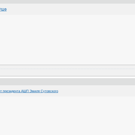
 РШФ
от президента АШП Эмиля Сутовского