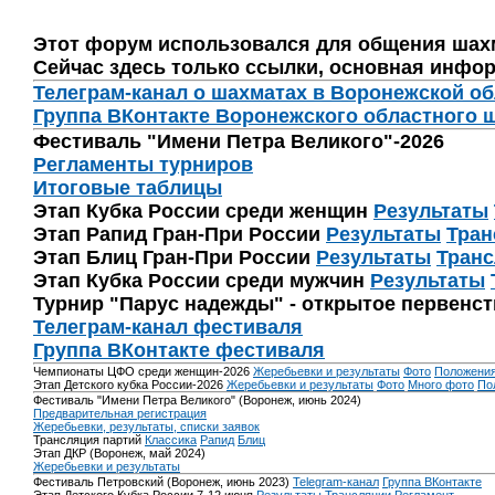
Этот форум использовался для общения шах
Сейчас здесь только ссылки, основная инфор
Телеграм-канал о шахматах в Воронежской о
Группа ВКонтакте Воронежского областного 
Фестиваль "Имени Петра Великого"-2026
Регламенты турниров
Итоговые таблицы
Этап Кубка России среди женщин
Результаты
Этап Рапид Гран-При России
Результаты
Тран
Этап Блиц Гран-При России
Результаты
Транс
Этап Кубка России среди мужчин
Результаты
Турнир "Парус надежды" - открытое первенс
Телеграм-канал фестиваля
Группа ВКонтакте фестиваля
Чемпионаты ЦФО среди женщин-2026
Жеребьевки и результаты
Фото
Положени
Этап Детского кубка России-2026
Жеребьевки и результаты
Фото
Много фото
По
Фестиваль "Имени Петра Великого" (Воронеж, июнь 2024)
Предварительная регистрация
Жеребьевки, результаты, списки заявок
Трансляция партий
Классика
Рапид
Блиц
Этап ДКР (Воронеж, май 2024)
Жеребьевки и результаты
Фестиваль Петровский (Воронеж, июнь 2023)
Telegram-канал
Группа ВКонтакте