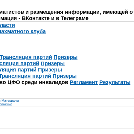
матистов и размещения информации, имеющей о
мация - ВКонтакте и в Телеграме
бласти
шахматного клуба
Трансляция партий
Призеры
сляция партий
Призеры
ляция партий
Призеры
Трансляция партий
Призеры
тво ЦФО среди инвалидов
Регламент
Результаты
я
Материалы
ложение