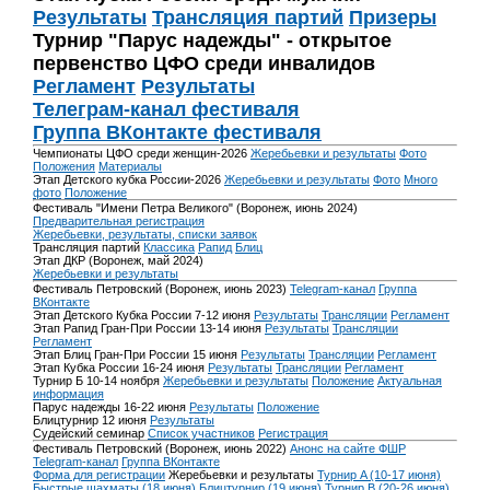
Результаты
Трансляция партий
Призеры
Турнир "Парус надежды" - открытое
первенство ЦФО среди инвалидов
Регламент
Результаты
Телеграм-канал фестиваля
Группа ВКонтакте фестиваля
Чемпионаты ЦФО среди женщин-2026
Жеребьевки и результаты
Фото
Положения
Материалы
Этап Детского кубка России-2026
Жеребьевки и результаты
Фото
Много
фото
Положение
Фестиваль "Имени Петра Великого" (Воронеж, июнь 2024)
Предварительная регистрация
Жеребьевки, результаты, списки заявок
Трансляция партий
Классика
Рапид
Блиц
Этап ДКР (Воронеж, май 2024)
Жеребьевки и результаты
Фестиваль Петровский (Воронеж, июнь 2023)
Telegram-канал
Группа
ВКонтакте
Этап Детского Кубка России 7-12 июня
Результаты
Трансляции
Регламент
Этап Рапид Гран-При России 13-14 июня
Результаты
Трансляции
Регламент
Этап Блиц Гран-При России 15 июня
Результаты
Трансляции
Регламент
Этап Кубка России 16-24 июня
Результаты
Трансляции
Регламент
Турнир Б 10-14 ноября
Жеребьевки и результаты
Положение
Актуальная
информация
Парус надежды 16-22 июня
Результаты
Положение
Блицтурнир 12 июня
Результаты
Судейский семинар
Список участников
Регистрация
Фестиваль Петровский (Воронеж, июнь 2022)
Анонс на сайте ФШР
Telegram-канал
Группа ВКонтакте
Форма для регистрации
Жеребьевки и результаты
Турнир A (10-17 июня)
Быстрые шахматы (18 июня)
Блицтурнир (19 июня)
Турнир B (20-26 июня)