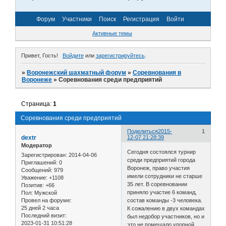
Форум
Участники
Поиск
Регистрация
Войти
Активные темы
Привет, Гость!
Войдите
или
зарегистрируйтесь
.
»
Воронежский шахматный форум
»
Соревнования в
Воронеже
»
Соревнования среди предприятий
Страница:
1
Соревнования среди предприятий
Поделиться
2015-
1
dextr
12-07 21:28:39
Модератор
Сегодня состоялся турнир
Зарегистрирован
: 2014-04-06
среди предприятий города
Приглашений:
0
Воронеж, право участия
Сообщений:
979
имели сотрудники не старше
Уважение:
+1108
35 лет. В соревновании
Позитив:
+66
приняло участие 6 команд,
Пол:
Мужской
Провел на форуме:
состав команды -3 человека.
25 дней 2 часа
К сожалению в двух командах
Последний визит:
был недобор участников, но и
2023-01-31 10:51:28
это не помешало упорной