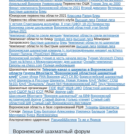
Апрельский Воронеж
Универсиада
Первенство ОШК
Турнир Эло до 2000
Финал чемпионата Воронежской области-2021
Второй дивизион
Ветераны
Быстрые шахматы
Блиц
Юниорские первенства области-2021
Классика
Рапид
Блиц
Первенство областного шахматного клуба
Высшая лига
Первая лига
V летняя Спартакиада молодёжи, II этап (ЦФО) 18-23
Первенство
Воронежа среди школьников
Воронежский областной этап Белой
Ладьи-2021
Чемпионат области среди женщин
Чемпионат области среди ветеранов
Чемпионат области по блицу
первая лига
высшая лига
Мемориал
Загоровского
быстрые шахматы
блиц
Чемпионат области по шахматам
Чемпионат области по быстрым шахматам
высшая лига
первая лига
Воронежская шахматная команда (с подтверждёнными никами) на lichess
Проект Патиум (PostOrion) ВКонтакте
Воронежский онлайн-турнир в честь начала весны
Турнир Voronezh Chess
Team на lichess к Международному дню шахмат
Онлайн-чемпионат
Европы на chess.com
Полная информация
Шахматные новости:
Telegram-канал о шахматах в Воронежской
области
Группа ВКонтакте "Воронежский областной шахматный
клуб"
Спорт-Игрок
РИА Воронеж
ЦСП СК ВО
Борисоглебский шахматный
клуб
Шахматы в Россоши
Шахматы. Новая Усмань
Клуб "Дебют" СОШ
№101
Клуб "Эндшпиль" Лицея №4
Нововоронежский ДДТ
Труд-Черноземье
Шахматные организации:
FIDE
ФШР
МШФ ЦФО
Областной шахматный
клуб
СШОР №13
ICCF
РАЗШ:
форум
сайт
Шахсекция ВКонтакте
"Воронеж шахматный" на БВФ
Воронежский
исторический форум
Cтарый форум (только чтение)
Старый сайт
областной ШФ
Старый сайт Воронежского фестиваля
Воронежская область в базе соревнований РШФ:
Турниры
Шахматисты
Соседи:
Липецк
Елец
Белгород
Алексеевка
Урюпинск
Балашов
Тамбов
Мичуринск
Курск
Железногорск
Альтернативно одаренные:
Раецкий&Беляев
Те же и Яриков
Воронежский шахматный форум