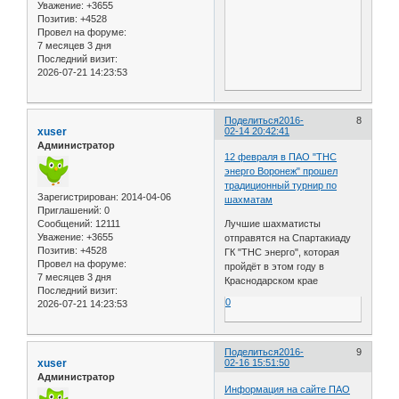
Уважение:
+3655
Позитив:
+4528
Провел на форуме:
7 месяцев 3 дня
Последний визит:
2026-07-21 14:23:53
Поделиться
2016-
8
xuser
02-14 20:42:41
Администратор
12 февраля в ПАО "ТНС
энерго Воронеж" прошел
традиционный турнир по
Зарегистрирован
: 2014-04-06
шахматам
Приглашений:
0
Сообщений:
12111
Лучшие шахматисты
Уважение:
+3655
отправятся на Спартакиаду
Позитив:
+4528
ГК "ТНС энерго", которая
Провел на форуме:
пройдёт в этом году в
7 месяцев 3 дня
Краснодарском крае
Последний визит:
0
2026-07-21 14:23:53
Поделиться
2016-
9
xuser
02-16 15:51:50
Администратор
Информация на сайте ПАО