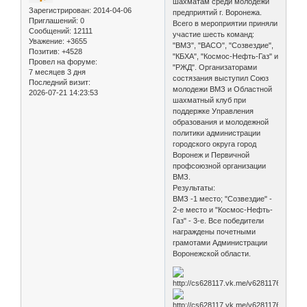
шахматам среди молодежи
Зарегистрирован
: 2014-04-06
предприятий г. Воронежа.
Приглашений:
0
Всего в мероприятии приняли
Сообщений:
12111
участие шесть команд:
Уважение:
+3655
"ВМЗ", "ВАСО", "Созвездие",
Позитив:
+4528
"КБХА", "Космос-Нефть-Газ" и
Провел на форуме:
"РЖД". Организаторами
7 месяцев 3 дня
состязания выступил Союз
Последний визит:
молодежи ВМЗ и Областной
2026-07-21 14:23:53
шахматный клуб при
поддержке Управления
образования и молодежной
политики администрации
городского округа город
Воронеж и Первичной
профсоюзной организации
ВМЗ.
Результаты:
ВМЗ -1 место; "Созвездие" -
2-е место и "Космос-Нефть-
Газ" - 3-е. Все победители
награждены почетными
грамотами Администрации
Воронежской области.