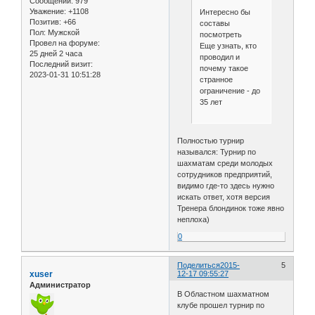
Сообщений:
979
Уважение:
+1108
Интересно бы
Позитив:
+66
составы
Пол:
Мужской
посмотреть
Провел на форуме:
Еще узнать, кто
25 дней 2 часа
проводил и
Последний визит:
почему такое
2023-01-31 10:51:28
странное
ограничение - до
35 лет
Полностью турнир
назывался: Турнир по
шахматам среди молодых
сотрудников предприятий,
видимо где-то здесь нужно
искать ответ, хотя версия
Тренера блондинок тоже явно
неплоха)
0
Поделиться
2015-
5
xuser
12-17 09:55:27
Администратор
В Областном шахматном
клубе прошел турнир по