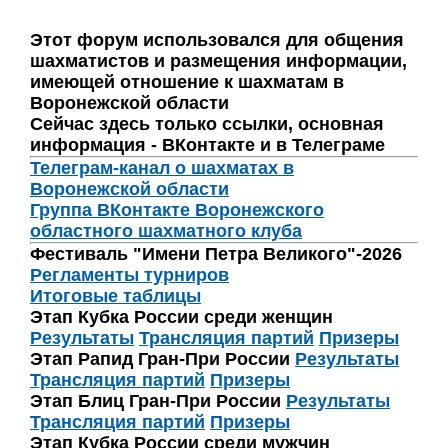
Этот форум использовался для общения
шахматистов и размещения информации,
имеющей отношение к шахматам в
Воронежской области
Сейчас здесь только ссылки, основная
информация - ВКонтакте и в Телеграме
Телеграм-канал о шахматах в
Воронежской области
Группа ВКонтакте Воронежского
областного шахматного клуба
Фестиваль "Имени Петра Великого"-2026
Регламенты турниров
Итоговые таблицы
Этап Кубка России среди женщин
Результаты
Трансляция партий
Призеры
Этап Рапид Гран-При России
Результаты
Трансляция партий
Призеры
Этап Блиц Гран-При России
Результаты
Трансляция партий
Призеры
Этап Кубка России среди мужчин