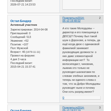
Последний визит:
2026-07-21 14:23:53
Поделиться
2014-
2
Остап Бендер
05-10 19:48:02
Активный участник
А кто такие Молодцовы --
Зарегистрирован
: 2014-04-08
директор и его помощница в
Приглашений:
0
ДЮСШ? Почему был такой
Сообщений:
513
шум о Дорохове, а теперь, да
Уважение:
+52
ещё когда двое с одинаковой
Позитив:
+107
фамилией занимают
Пол:
Мужской
Возраст:
46
руководящие должности о
[1979-11-11]
Провел на форуме:
них даже элементарной
4 дня 3 часа
информации нет? То
Последний визит:
велосипедист, чиновник,
2015-04-21 15:37:41
лыжник кто только не
руководил шахматами по
словам злобных анонимов, и
теперь ни единого слова о
том, что за Добро-Молодцовы
руководят ныне и почему
Они хоть разряд имеют?
0
Поделиться
2014-
3
Остап Бендер
05-10 19:52:19