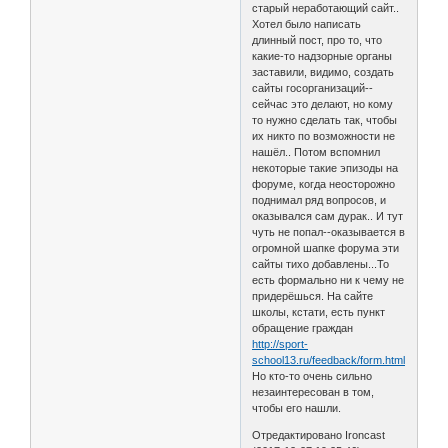
старый неработающий сайт..
Хотел было написать
длинный пост, про то, что
какие-то надзорные органы
заставили, видимо, создать
сайты госорганизаций--
сейчас это делают, но кому
то нужно сделать так, чтобы
их никто по возможности не
нашёл.. Потом вспомнил
некоторые такие эпизоды на
форуме, когда неосторожно
поднимал ряд вопросов, и
оказывался сам дурак.. И тут
чуть не попал--оказывается в
огромной шапке форума эти
сайты тихо добавлены...То
есть формально ни к чему не
придерёшься. На сайте
школы, кстати, есть пункт
обращение граждан
http://sport-
school13.ru/feedback/form.html
Но кто-то очень сильно
незаинтересован в том,
чтобы его нашли.
Отредактировано Ironcast