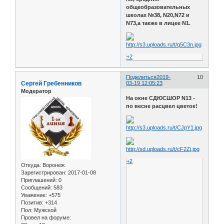
общеобразовательных
школах №38, N20,N72 и
N73,а также в лицее N1.
+2
Поделиться
2019-
10
Сергей Гребенников
03-19 12:05:23
Модератор
На окне СДЮСШОР N13 -
по весне расцвел цветок!
+2
Откуда:
Воронеж
Зарегистрирован
: 2017-01-08
Приглашений:
0
Сообщений:
583
Уважение:
+575
Позитив:
+314
Пол:
Мужской
Провел на форуме: