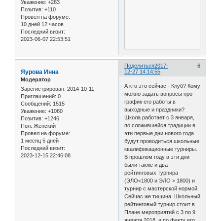
Уважение:
+283
Позитив:
+110
Провел на форуме:
10 дней 12 часов
Последний визит:
2023-06-07 22:53:51
Поделиться
2017-
6
Яурова Инна
12-27 14:14:55
Модератор
А кто это сейчас - Клуб? Кому
Зарегистрирован
: 2014-10-11
можно задать вопросы про
Приглашений:
0
график его работы в
Сообщений:
1515
выходные и праздники?
Уважение:
+1080
Школа работает с 3 января,
Позитив:
+1246
по сложившейся традиции в
Пол:
Женский
Провел на форуме:
эти первые дни нового года
1 месяц 5 дней
будут проводиться школьные
Последний визит:
квалификационные турниры.
2023-12-15 22:46:08
В прошлом году в эти дни
были также и два
рейтинговых турнира
(ЭЛО<1800 и ЭЛО > 1800) и
турнир с мастерской нормой.
Сейчас же тишина. Школьный
рейтинговый турнир стоит в
Плане мероприятий с 3 по 9
января 2018, а по факту его