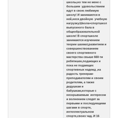
школы,но тем не мене с
большим удовольствием
идут в свою любимую
школу! И занимаются в
ней,неся двойную учебную
нагрузку.Школа+спортшкола,до
выпускного бала в
общеобразовательной
школе! В спортшколе
занимаются изучением
теории шахмат,развитием и
совершенствованием
своего спортивного
мастерства свыше 660-ти
ребятишек,подающих и
пока не подающих
спортивных надежд ,на
радость тренерам-
преподавателям и своим
родителям, а также
дедушкам и
бабушкам,которые с
нескрываемым интересом
и волнением следят за
первыми и последующими
шагами в спорте,
интеллектуальном
спорте,своих чад. И 16