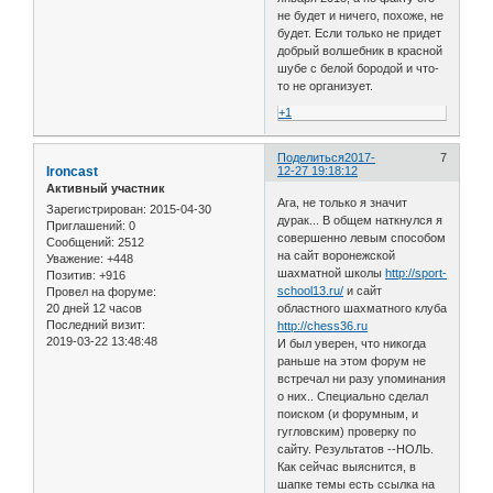
не будет и ничего, похоже, не
будет. Если только не придет
добрый волшебник в красной
шубе с белой бородой и что-
то не организует.
+1
Поделиться
2017-
7
Ironcast
12-27 19:18:12
Активный участник
Ага, не только я значит
Зарегистрирован
: 2015-04-30
дурак... В общем наткнулся я
Приглашений:
0
совершенно левым способом
Сообщений:
2512
на сайт воронежской
Уважение:
+448
шахматной школы
http://sport-
Позитив:
+916
school13.ru/
и сайт
Провел на форуме:
20 дней 12 часов
областного шахматного клуба
Последний визит:
http://chess36.ru
2019-03-22 13:48:48
И был уверен, что никогда
раньше на этом форум не
встречал ни разу упоминания
о них.. Специально сделал
поиском (и форумным, и
гугловским) проверку по
сайту. Результатов --НОЛЬ.
Как сейчас выяснится, в
шапке темы есть ссылка на