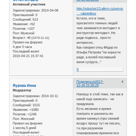
Активный участник
http://sdushor13.allvrn.ru/service/pers
Зарегистрирован
: 2014-04-08
… rabotnikov
Приглашений:
0
Кстати, кто в теме,
Сообщений:
513
просветите темных людей
Уважение:
+52
чем занимается методист и
Позитив:
+107
инструктор-методист..Не
Пол:
Мужской
Возраст:
46
ради подвоха , просто
[1979-11-11]
Провел на форуме:
интересно..
4 дня 3 часа
Как говорил отец Фёдор из
Последний визит:
Ильфа Петрова "не корысти
2015-04-21 15:37:41
ради, а волей пославшей
меня супруги..."
0
Поделиться
2017-
4
Яурова Инна
12-26 22:26:29
Модератор
Напишу в этой теме, так как в
Зарегистрирован
: 2014-10-11
какой еще написать - не
Приглашений:
0
придумала.
Сообщений:
1515
Есть желание и время
Уважение:
+1080
поиграть в шахматы во
Позитив:
+1246
время каникул (про свежий
Пол:
Женский
Провел на форуме:
воздух прошу тут не писать,
1 месяц 5 дней
т.к.при разумном
Последний визит:
планировании времени все