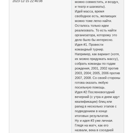
2023-12-15 22:46:08
можно совместить, и воздух,
и театр и шахматы).
Идей масса, время
свободное есть, желающих
можно тоже легко найти.
Осталось только идеи
реализовать. То есть найти
организатора, которому это
дело было бы интересно.
Идея #1. Провести
командный турнир.
Например, как вариант (хотя,
их можно придумать массу),
собрать команды по годам
рождения, 2001, 2002 против
2003, 2004; 2005, 2006 против
2007, 2008. Со своей стороны
готова оказать любую
посильную помощь.
Идея #2 Посленовогодний
вечерний (с утра и днем идут
квалификации) блиц или
рапид в несколько этапов с
подведением в конце
итоговых результатов.
Ну и идея #3 уже личная.
Глядя на матч, как его
назвали, века в соседней