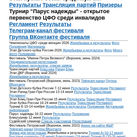
Результаты
Трансляция партий
Призеры
Турнир "Парус надежды" - открытое
первенство ЦФО среди инвалидов
Регламент
Результаты
Телеграм-канал фестиваля
Группа ВКонтакте фестиваля
Чемпионаты ЦФО среди женщин-2026
Жеребьевки и результаты
Фото
Положения
Материалы
Этап Детского кубка России-2026
Жеребьевки и результаты
Фото
Много
фото
Положение
Фестиваль "Имени Петра Великого" (Воронеж, июнь 2024)
Предварительная регистрация
Жеребьевки, результаты, списки заявок
Трансляция партий
Классика
Рапид
Блиц
Этап ДКР (Воронеж, май 2024)
Жеребьевки и результаты
Фестиваль Петровский (Воронеж, июнь 2023)
Telegram-канал
Группа
ВКонтакте
Этап Детского Кубка России 7-12 июня
Результаты
Трансляции
Регламент
Этап Рапид Гран-При России 13-14 июня
Результаты
Трансляции
Регламент
Этап Блиц Гран-При России 15 июня
Результаты
Трансляции
Регламент
Этап Кубка России 16-24 июня
Результаты
Трансляции
Регламент
Турнир Б 10-14 ноября
Жеребьевки и результаты
Положение
Актуальная
информация
Парус надежды 16-22 июня
Результаты
Положение
Блицтурнир 12 июня
Результаты
Судейский семинар
Список участников
Регистрация
Фестиваль Петровский (Воронеж, июнь 2022)
Анонс на сайте ФШР
Telegram-канал
Группа ВКонтакте
Форма для регистрации
Жеребьевки и результаты
Турнир A (10-17 июня)
Быстрые шахматы (18 июня)
Блицтурнир (19 июня)
Турнир B (20-26 июня)