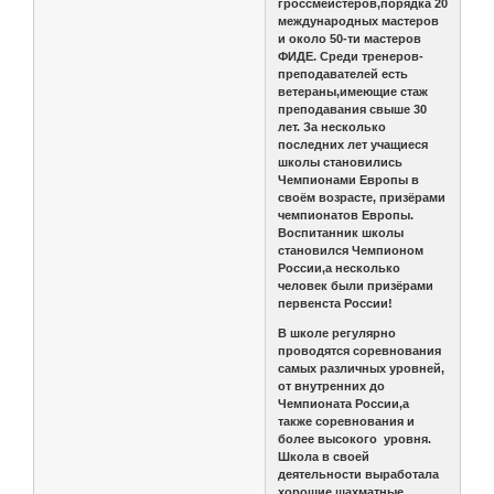
гроссмейстеров,порядка 20
международных мастеров
и около 50-ти мастеров
ФИДЕ. Среди тренеров-
преподавателей есть
ветераны,имеющие стаж
преподавания свыше 30
лет. За несколько
последних лет учащиеся
школы становились
Чемпионами Европы в
своём возрасте, призёрами
чемпионатов Европы.
Воспитанник школы
становился Чемпионом
России,а несколько
человек были призёрами
первенста России!
В школе регулярно
проводятся соревнования
самых различных уровней,
от внутренних до
Чемпионата России,а
также соревнования и
более высокого уровня.
Школа в своей
деятельности выработала
хорошие шахматные