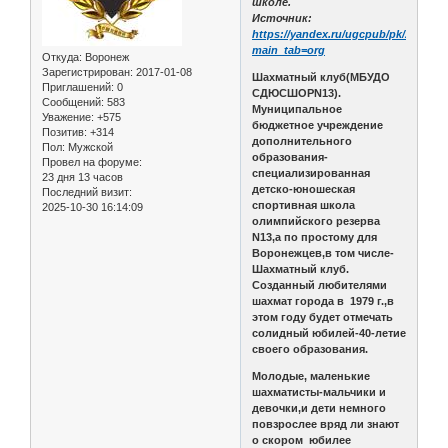
школе.
Источник:
https://yandex.ru/ugcpub/pk/Afsc_y
main_tab=org
Откуда:
Воронеж
Зарегистрирован
: 2017-01-08
Шахматный клуб(МБУДО
Приглашений:
0
СДЮСШОРN13).
Сообщений:
583
Муниципальное
Уважение:
+575
бюджетное учреждение
Позитив:
+314
дополнительного
Пол:
Мужской
образования-
Провел на форуме:
специализированная
23 дня 13 часов
детско-юношеская
Последний визит:
спортивная школа
2025-10-30 16:14:09
олимпийского резерва
N13,а по простому для
Воронежцев,в том числе-
Шахматный клуб.
Созданный любителями
шахмат города в 1979 г.,в
этом году будет отмечать
солидный юбилей-40-летие
своего образования.
Молодые, маленькие
шахматисты-мальчики и
девочки,и дети немного
повзрослее вряд ли знают
о скором юбилее