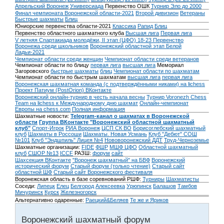
Апрельский Воронеж
Универсиада
Первенство ОШК
Турнир Эло до 2000
Финал чемпионата Воронежской области-2021
Второй дивизион
Ветераны
Быстрые шахматы
Блиц
Юниорские первенства области-2021
Классика
Рапид
Блиц
Первенство областного шахматного клуба
Высшая лига
Первая лига
V летняя Спартакиада молодёжи, II этап (ЦФО) 18-23
Первенство
Воронежа среди школьников
Воронежский областной этап Белой
Ладьи-2021
Чемпионат области среди женщин
Чемпионат области среди ветеранов
Чемпионат области по блицу
первая лига
высшая лига
Мемориал
Загоровского
быстрые шахматы
блиц
Чемпионат области по шахматам
Чемпионат области по быстрым шахматам
высшая лига
первая лига
Воронежская шахматная команда (с подтверждёнными никами) на lichess
Проект Патиум (PostOrion) ВКонтакте
Воронежский онлайн-турнир в честь начала весны
Турнир Voronezh Chess
Team на lichess к Международному дню шахмат
Онлайн-чемпионат
Европы на chess.com
Полная информация
Шахматные новости:
Telegram-канал о шахматах в Воронежской
области
Группа ВКонтакте "Воронежский областной шахматный
клуб"
Спорт-Игрок
РИА Воронеж
ЦСП СК ВО
Борисоглебский шахматный
клуб
Шахматы в Россоши
Шахматы. Новая Усмань
Клуб "Дебют" СОШ
№101
Клуб "Эндшпиль" Лицея №4
Нововоронежский ДДТ
Труд-Черноземье
Шахматные организации:
FIDE
ФШР
МШФ ЦФО
Областной шахматный
клуб
СШОР №13
ICCF
РАЗШ:
форум
сайт
Шахсекция ВКонтакте
"Воронеж шахматный" на БВФ
Воронежский
исторический форум
Cтарый форум (только чтение)
Старый сайт
областной ШФ
Старый сайт Воронежского фестиваля
Воронежская область в базе соревнований РШФ:
Турниры
Шахматисты
Соседи:
Липецк
Елец
Белгород
Алексеевка
Урюпинск
Балашов
Тамбов
Мичуринск
Курск
Железногорск
Альтернативно одаренные:
Раецкий&Беляев
Те же и Яриков
Воронежский шахматный форум