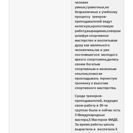
человек
умных,грамотных,не
безразличных к учебному
процессу тренров-
преподавателей ведут
нелегкую,кропотливую
работу,выращивая,совершенствуя,
шлифуя спортивное
мастерство и воспитывая
душу как маленького
человечека,так и уже
состоявшегося молодого
яркого спортсмена,делясь
своим богатым
спортивным и жизненым
опытом,помогая
прокладывать тернистую
тропинку к высотам
спортивного мастерства.
Среди тренеров-
преподавателей, ведущих
свою работу в 30-ти
группах были и сейчас есть
3 Международных
мастера,5 Мастеров ФИДЕ.
За время работы школа
вырастила и воспитала 5