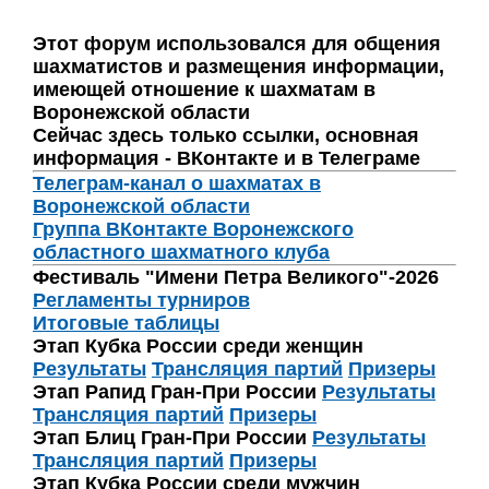
Этот форум использовался для общения
шахматистов и размещения информации,
имеющей отношение к шахматам в
Воронежской области
Сейчас здесь только ссылки, основная
информация - ВКонтакте и в Телеграме
Телеграм-канал о шахматах в
Воронежской области
Группа ВКонтакте Воронежского
областного шахматного клуба
Фестиваль "Имени Петра Великого"-2026
Регламенты турниров
Итоговые таблицы
Этап Кубка России среди женщин
Результаты
Трансляция партий
Призеры
Этап Рапид Гран-При России
Результаты
Трансляция партий
Призеры
Этап Блиц Гран-При России
Результаты
Трансляция партий
Призеры
Этап Кубка России среди мужчин