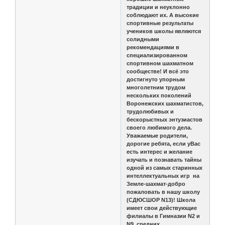
традиции и неуклонно
соблюдают их. А высокие
спортивные результаты
учеников школы являются
солидными
рекомендациями в
специализированном
спортивном шахматном
сообществе! И всё это
достигнуто упорным
многолетним трудом
нескольких поколений
Воронежских шахматистов,
трудолюбивых и
бескорыстных энтузиастов
своего любимого дела.
Уважаемые родители,
дорогие ребята, если уВас
есть интерес и желание
изучать и познавать тайны
одной из самых старинных
интеллектуальных игр на
Земле-шахмат-добро
пожаловать в нашу школу
(СДЮСШОР N13)! Школа
имеет свои действующие
филиалы в Гимназии N2 и
N9, средних