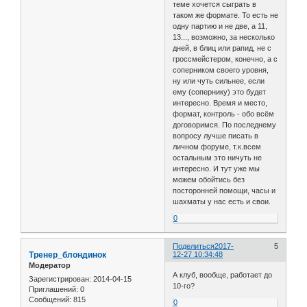
теме хочется сыграть в
таком же формате. То есть не
одну партию и не две, а 11,
13..., возможно, за несколько
дней, в блиц или рапид, не с
гроссмейстером, конечно, а с
соперником своего уровня,
ну или чуть сильнее, если
ему (сопернику) это будет
интересно. Время и место,
формат, контроль - обо всём
договоримся. По последнему
вопросу лучше писать в
личном форуме, т.к.всем
остальным это ничуть не
интересно. И тут уже мы
можем обойтись без
посторонней помощи, часы и
шахматы у нас есть и свои.
0
Поделиться
2017-
5
Тренер_блондинок
12-27 10:34:48
Модератор
А клуб, вообще, работает до
Зарегистрирован
: 2014-04-15
10-го?
Приглашений:
0
Сообщений:
815
0