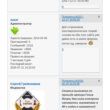
(2017-12-27 19:25:46)
0
Поделиться
2017-
8
xuser
12-27 19:55:00
Администратор
Для сторонников
конспирологических теорий -
ссылки на оба этих сайта уже
Зарегистрирован
: 2014-04-06
давно есть в шапке форума,
Приглашений:
0
почти год, наверное
Сообщений:
12111
Уважение:
+3655
0
Позитив:
+4528
Провел на форуме:
7 месяцев 3 дня
Последний визит:
2026-07-21 14:23:53
Поделиться
2019-
9
Сергей Гребенников
02-25 11:03:36
Модератор
Статья выложена по
просьбе автора Гоник
Игоря, два сына которого
занимались шахматами в
90-х годах в шахматной