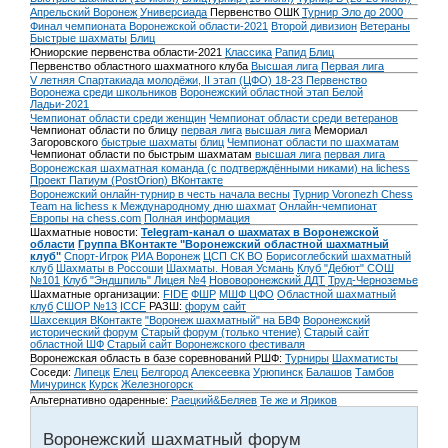
Апрельский Воронеж
Универсиада
Первенство ОШК
Турнир Эло до 2000
Финал чемпионата Воронежской области-2021
Второй дивизион
Ветераны
Быстрые шахматы
Блиц
Юниорские первенства области-2021
Классика
Рапид
Блиц
Первенство областного шахматного клуба
Высшая лига
Первая лига
V летняя Спартакиада молодёжи, II этап (ЦФО) 18-23
Первенство
Воронежа среди школьников
Воронежский областной этап Белой
Ладьи-2021
Чемпионат области среди женщин
Чемпионат области среди ветеранов
Чемпионат области по блицу
первая лига
высшая лига
Мемориал
Загоровского
быстрые шахматы
блиц
Чемпионат области по шахматам
Чемпионат области по быстрым шахматам
высшая лига
первая лига
Воронежская шахматная команда (с подтверждёнными никами) на lichess
Проект Патиум (PostOrion) ВКонтакте
Воронежский онлайн-турнир в честь начала весны
Турнир Voronezh Chess
Team на lichess к Международному дню шахмат
Онлайн-чемпионат
Европы на chess.com
Полная информация
Шахматные новости:
Telegram-канал о шахматах в Воронежской
области
Группа ВКонтакте "Воронежский областной шахматный
клуб"
Спорт-Игрок
РИА Воронеж
ЦСП СК ВО
Борисоглебский шахматный
клуб
Шахматы в Россоши
Шахматы. Новая Усмань
Клуб "Дебют" СОШ
№101
Клуб "Эндшпиль" Лицея №4
Нововоронежский ДДТ
Труд-Черноземье
Шахматные организации:
FIDE
ФШР
МШФ ЦФО
Областной шахматный
клуб
СШОР №13
ICCF
РАЗШ:
форум
сайт
Шахсекция ВКонтакте
"Воронеж шахматный" на БВФ
Воронежский
исторический форум
Cтарый форум (только чтение)
Старый сайт
областной ШФ
Старый сайт Воронежского фестиваля
Воронежская область в базе соревнований РШФ:
Турниры
Шахматисты
Соседи:
Липецк
Елец
Белгород
Алексеевка
Урюпинск
Балашов
Тамбов
Мичуринск
Курск
Железногорск
Альтернативно одаренные:
Раецкий&Беляев
Те же и Яриков
Воронежский шахматный форум