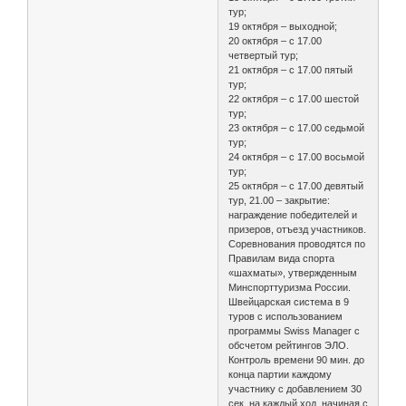
тур;
19 октября – выходной;
20 октября – с 17.00
четвертый тур;
21 октября – с 17.00 пятый
тур;
22 октября – с 17.00 шестой
тур;
23 октября – с 17.00 седьмой
тур;
24 октября – с 17.00 восьмой
тур;
25 октября – с 17.00 девятый
тур, 21.00 – закрытие:
награждение победителей и
призеров, отъезд участников.
Соревнования проводятся по
Правилам вида спорта
«шахматы», утвержденным
Минспорттуризма России.
Швейцарская система в 9
туров с использованием
программы Swiss Manager с
обсчетом рейтингов ЭЛО.
Контроль времени 90 мин. до
конца партии каждому
участнику с добавлением 30
сек. на каждый ход, начиная с