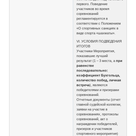
первого. Поведение
участников во время
соревнований
регламентируется в
соответствии с Положением
«О спортивных санкциях в
виде спорта «шахматы».
VI. УСЛОВИЯ ПОДВЕДЕНИЯ
ИТОГОВ
Участники Мероприятия,
показавшие лучший
результат (1 – 3 места, а
при
равенстве
последовательно:
коэффициент Бухгольца,
количество побед, личная
встреча
), являются
победителями и призерами
соревнований.
Отчетные документы (отчет
главной судейской коллегии,
заявки на участие в
соревнованиях, протоколы
соревнований, акт о
награждении победителей,
призеров и участников
спортивного мероприятия)