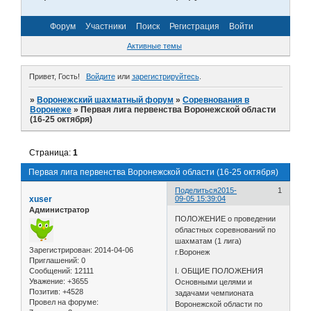
Форум
Участники
Поиск
Регистрация
Войти
Активные темы
Привет, Гость!
Войдите
или
зарегистрируйтесь
.
»
Воронежский шахматный форум
»
Соревнования в
Воронеже
»
Первая лига первенства Воронежской области
(16-25 октября)
Страница:
1
Первая лига первенства Воронежской области (16-25 октября)
Поделиться
2015-
1
xuser
09-05 15:39:04
Администратор
ПОЛОЖЕНИЕ о проведении
областных соревнований по
шахматам (1 лига)
Зарегистрирован
: 2014-04-06
г.Воронеж
Приглашений:
0
Сообщений:
12111
I. ОБЩИЕ ПОЛОЖЕНИЯ
Уважение:
+3655
Основными целями и
Позитив:
+4528
задачами чемпионата
Провел на форуме:
Воронежской области по