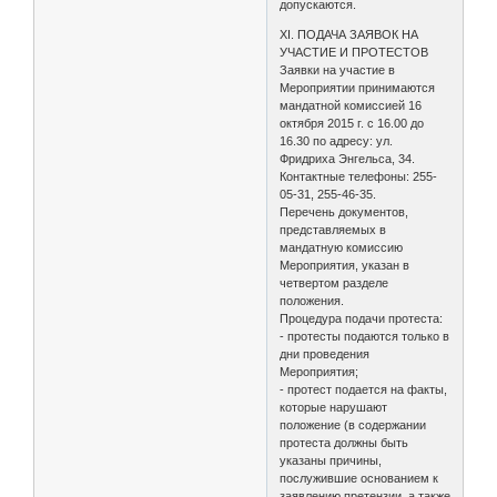
допускаются.
XI. ПОДАЧА ЗАЯВОК НА
УЧАСТИЕ И ПРОТЕСТОВ
Заявки на участие в
Мероприятии принимаются
мандатной комиссией 16
октября 2015 г. с 16.00 до
16.30 по адресу: ул.
Фридриха Энгельса, 34.
Контактные телефоны: 255-
05-31, 255-46-35.
Перечень документов,
представляемых в
мандатную комиссию
Мероприятия, указан в
четвертом разделе
положения.
Процедура подачи протеста:
- протесты подаются только в
дни проведения
Мероприятия;
- протест подается на факты,
которые нарушают
положение (в содержании
протеста должны быть
указаны причины,
послужившие основанием к
заявлению претензии, а также