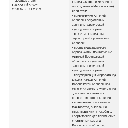
7 месяцев 3 дня
шахматам среди мужчин (1
Последний визит:
лига) (далее – Мероприятие)
2026-07-21 14:23:53
являются:
- привлечение жителей
области к регулярным
занятиям физической
культурой и спортом;
- развитие шахмат на
территории Воронежской
области;
- пропаганда здорового
образа жизни, привлечение
жителей Воронежской
области к регулярным
занятиям физической
культурой и спортом.
- популяризация и пропаганда
шахмат среди жителей
Воронежской области, как
одного из средств укрепления
здоровья, воспитания
подрастающего поколения;
- повышение спортивного
мастерства, выявление
перспективных, способных
спортсменов для пополнения
спортивных команд
Воронежской области;