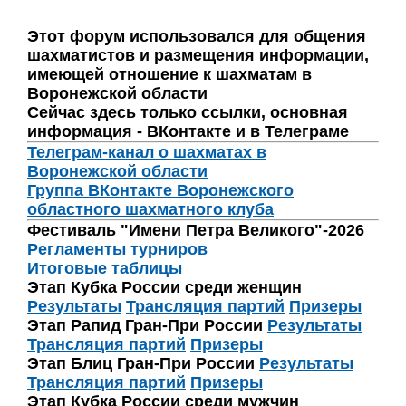
Этот форум использовался для общения
шахматистов и размещения информации,
имеющей отношение к шахматам в
Воронежской области
Сейчас здесь только ссылки, основная
информация - ВКонтакте и в Телеграме
Телеграм-канал о шахматах в
Воронежской области
Группа ВКонтакте Воронежского
областного шахматного клуба
Фестиваль "Имени Петра Великого"-2026
Регламенты турниров
Итоговые таблицы
Этап Кубка России среди женщин
Результаты
Трансляция партий
Призеры
Этап Рапид Гран-При России
Результаты
Трансляция партий
Призеры
Этап Блиц Гран-При России
Результаты
Трансляция партий
Призеры
Этап Кубка России среди мужчин