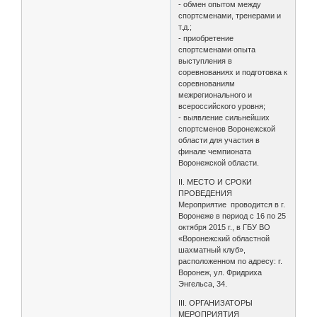
- обмен опытом между
спортсменами, тренерами и
т.д.;
- приобретение
спортсменами опыта
выступления в
соревнованиях и подготовка к
соревнованиям
межрегионального и
всероссийского уровня;
- выявление сильнейших
спортсменов Воронежской
области для участия в
финале чемпионата
Воронежской области.
II. МЕСТО И СРОКИ
ПРОВЕДЕНИЯ
Мероприятие проводится в г.
Воронеже в период с 16 по 25
октября 2015 г., в ГБУ ВО
«Воронежский областной
шахматный клуб»,
расположенном по адресу: г.
Воронеж, ул. Фридриха
Энгельса, 34.
III. ОРГАНИЗАТОРЫ
МЕРОПРИЯТИЯ