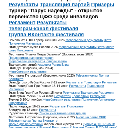
Результаты
Трансляция партий
Призеры
Турнир "Парус надежды" - открытое
первенство ЦФО среди инвалидов
Регламент
Результаты
Телеграм-канал фестиваля
Группа ВКонтакте фестиваля
Чемпионаты ЦФО среди женщин-2026
Жеребьевки и результаты
Фото
Положения
Материалы
Этап Детского кубка России-2026
Жеребьевки и результаты
Фото
Много
фото
Положение
Фестиваль "Имени Петра Великого" (Воронеж, июнь 2024)
Предварительная регистрация
Жеребьевки, результаты, списки заявок
Трансляция партий
Классика
Рапид
Блиц
Этап ДКР (Воронеж, май 2024)
Жеребьевки и результаты
Фестиваль Петровский (Воронеж, июнь 2023)
Telegram-канал
Группа
ВКонтакте
Этап Детского Кубка России 7-12 июня
Результаты
Трансляции
Регламент
Этап Рапид Гран-При России 13-14 июня
Результаты
Трансляции
Регламент
Этап Блиц Гран-При России 15 июня
Результаты
Трансляции
Регламент
Этап Кубка России 16-24 июня
Результаты
Трансляции
Регламент
Турнир Б 10-14 ноября
Жеребьевки и результаты
Положение
Актуальная
информация
Парус надежды 16-22 июня
Результаты
Положение
Блицтурнир 12 июня
Результаты
Судейский семинар
Список участников
Регистрация
Фестиваль Петровский (Воронеж, июнь 2022)
Анонс на сайте ФШР
Telegram-канал
Группа ВКонтакте
Форма для регистрации
Жеребьевки и результаты
Турнир A (10-17 июня)
Быстрые шахматы (18 июня)
Блицтурнир (19 июня)
Турнир B (20-26 июня)