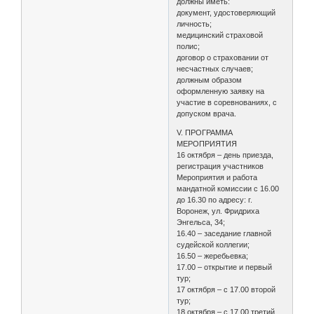
должны иметь:
документ, удостоверяющий
личность;
медицинский страховой
полис;
договор о страховании от
несчастных случаев;
должным образом
оформленную заявку на
участие в соревнованиях, с
допуском врача.
V. ПРОГРАММА
МЕРОПРИЯТИЯ
16 октября – день приезда,
регистрация участников
Мероприятия и работа
мандатной комиссии с 16.00
до 16.30 по адресу: г.
Воронеж, ул. Фридриха
Энгельса, 34;
16.40 – заседание главной
судейской коллегии;
16.50 – жеребьевка;
17.00 – открытие и первый
тур;
17 октября – с 17.00 второй
тур;
18 октября – с 17.00 третий