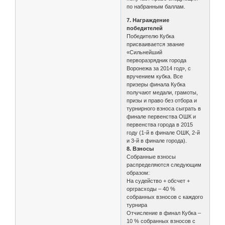
по набранным баллам.
7. Награждение
победителей
Победителю Кубка
присваивается звание
«Сильнейший
перворазрядник города
Воронежа за 2014 год», с
вручением кубка. Все
призеры финала Кубка
получают медали, грамоты,
призы и право без отбора и
турнирного взноса сыграть в
финале первенства ОШК и
первенства города в 2015
году (1-й в финале ОШК, 2-й
и 3-й в финале города).
8. Взносы
Собранные взносы
распределяются следующим
образом:
На судейство + обсчет +
орграсходы – 40 %
собранных взносов с каждого
турнира
Отчисление в финал Кубка –
10 % собранных взносов с