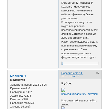
Климентов Е, Родионов Р,
Козлов С, Насрудинов,
которые по положению в
отборе к финалу Кубка не
участвовали.
В следующем году, если
будет все реально,
постараемся провести Кубок
для шахматистов с коэф до
2000 без ограничений.
Надо только подумать и дать
приличное название нашему
соревнованию. Свои
предложения участники
форума могут писать здесь.
0
Поделиться
2014-
15
Маликов С
10-12 01:57:45
Модератор
Кубок
Зарегистрирован
: 2014-04-06
Приглашений:
0
Сообщений:
1452
Уважение:
+1378
Позитив:
+548
Итоговая таблица после 5-го
Провел на форуме:
этапа:
1 месяц 15 дней