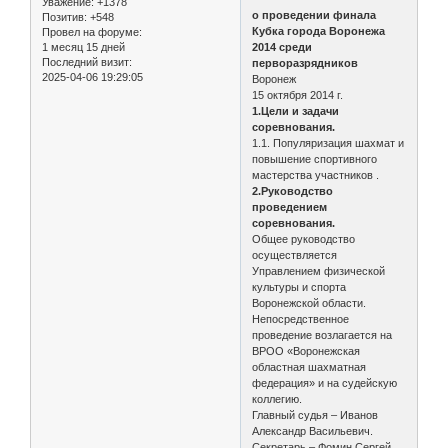
Уважение:
+1378
о проведении финала
Позитив:
+548
Кубка города Воронежа
Провел на форуме:
1 месяц 15 дней
2014 среди
Последний визит:
перворазрядников
2025-04-06 19:29:05
Воронеж
15 октября 2014 г.
1.Цели и задачи
соревнования.
1.1. Популяризация шахмат и
повышение спортивного
мастерства участников .
2.Руководство
проведением
соревнования.
Общее руководство
осуществляется
Управлением физической
культуры и спорта
Воронежской области.
Непосредственное
проведение возлагается на
ВРОО «Воронежская
областная шахматная
федерация» и на судейскую
коллегию.
Главный судья – Иванов
Александр Васильевич.
Секретарь – Фомин Сергей