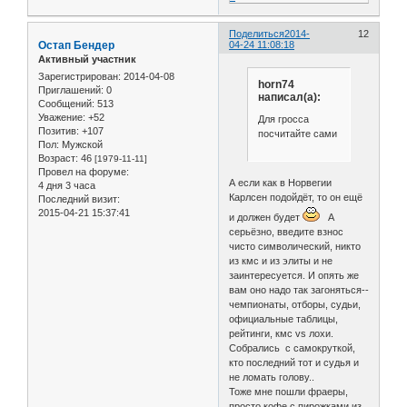
Поделиться
2014-
12
Остап Бендер
04-24 11:08:18
Активный участник
Зарегистрирован
: 2014-04-08
horn74
Приглашений:
0
написал(а):
Сообщений:
513
Уважение:
+52
Для гросса
Позитив:
+107
посчитайте сами
Пол:
Мужской
Возраст:
46
[1979-11-11]
Провел на форуме:
А если как в Норвегии
4 дня 3 часа
Карлсен подойдёт, то он ещё
Последний визит:
2015-04-21 15:37:41
и должен будет
А
серьёзно, введите взнос
чисто символический, никто
из кмс и из элиты и не
заинтересуется. И опять же
вам оно надо так загоняться--
чемпионаты, отборы, судьи,
официальные таблицы,
рейтинги, кмс vs лохи.
Собрались с самокруткой,
кто последний тот и судья и
не ломать голову..
Тоже мне пошли фраеры,
просто кофе с пирожками из