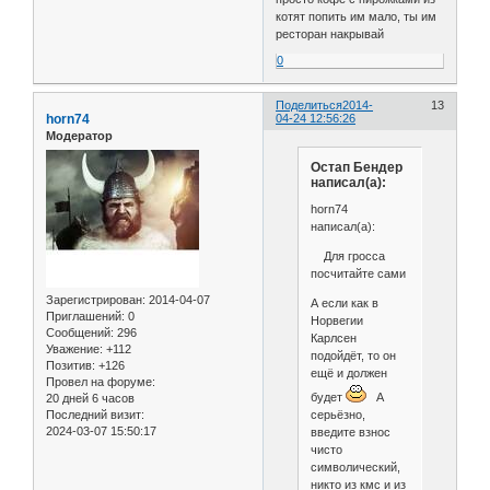
котят попить им мало, ты им
ресторан накрывай
0
Поделиться
2014-
13
horn74
04-24 12:56:26
Модератор
Остап Бендер
написал(а):
horn74
написал(а):
Для гросса
посчитайте сами
Зарегистрирован
: 2014-04-07
А если как в
Приглашений:
0
Норвегии
Сообщений:
296
Карлсен
Уважение:
+112
подойдёт, то он
Позитив:
+126
ещё и должен
Провел на форуме:
будет
А
20 дней 6 часов
серьёзно,
Последний визит:
2024-03-07 15:50:17
введите взнос
чисто
символический,
никто из кмс и из