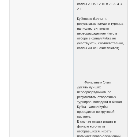
баллы 20 15 12 10 8 7 6 5 4 3
2 1
Кубковые баллы по
результатам каждого турнира
начисляются только
перворазрядникам (кмс в
отборе в финал Кубка не
участвуют и, соответственно,
баллы им не начисляются)
Финальный Этап
Десять лучших
перворазрядников по
результатам отборочных
турниров попадают в Финал
Кубка. Финал Кубка
проводится по круговой
системе.
В случае отказа играть в
финале кого-то из
отобравшихся, играть
получает право следующий