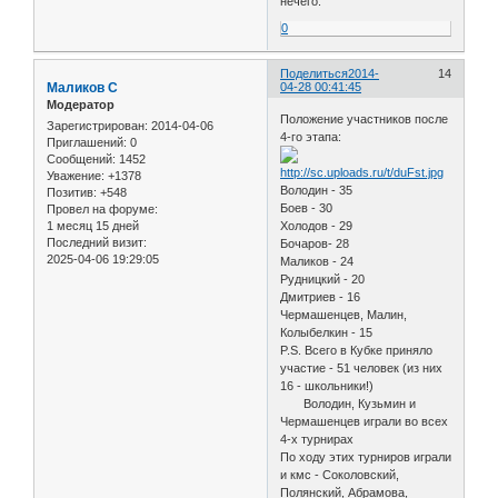
нечего.
0
Поделиться
2014-
14
Маликов С
04-28 00:41:45
Модератор
Положение участников после
Зарегистрирован
: 2014-04-06
4-го этапа:
Приглашений:
0
Сообщений:
1452
Уважение:
+1378
Володин - 35
Позитив:
+548
Боев - 30
Провел на форуме:
1 месяц 15 дней
Холодов - 29
Последний визит:
Бочаров- 28
2025-04-06 19:29:05
Маликов - 24
Рудницкий - 20
Дмитриев - 16
Чермашенцев, Малин,
Колыбелкин - 15
P.S. Всего в Кубке приняло
участие - 51 человек (из них
16 - школьники!)
Володин, Кузьмин и
Чермашенцев играли во всех
4-х турнирах
По ходу этих турниров играли
и кмс - Соколовский,
Полянский, Абрамова,