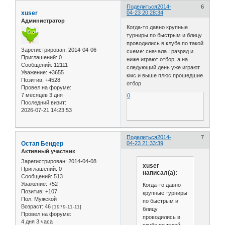
Поделиться
2014-
6
xuser
04-23 20:28:34
Администратор
Когда-то давно крупные
турниры по быстрым и блицу
проводились в клубе по такой
Зарегистрирован
: 2014-04-06
схеме: сначала I разряд и
Приглашений:
0
ниже играют отбор, а на
Сообщений:
12111
следующий день уже играют
Уважение:
+3655
кмс и выше плюс прошедшие
Позитив:
+4528
отбор
Провел на форуме:
7 месяцев 3 дня
0
Последний визит:
2026-07-21 14:23:53
Поделиться
2014-
7
Остап Бендер
04-23 21:33:39
Активный участник
Зарегистрирован
: 2014-04-08
xuser
Приглашений:
0
написал(а):
Сообщений:
513
Уважение:
+52
Когда-то давно
Позитив:
+107
крупные турниры
Пол:
Мужской
по быстрым и
Возраст:
46
[1979-11-11]
блицу
Провел на форуме:
проводились в
4 дня 3 часа
клубе по такой