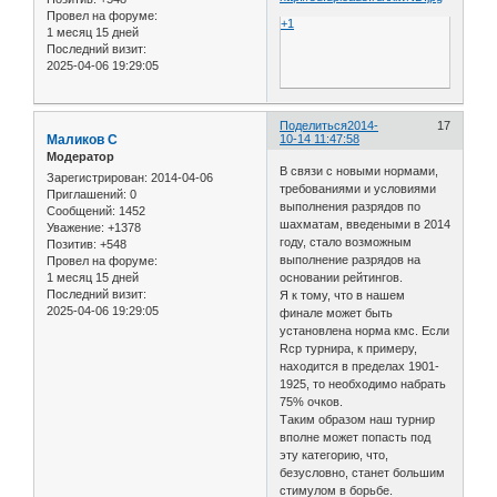
Провел на форуме:
+1
1 месяц 15 дней
Последний визит:
2025-04-06 19:29:05
Поделиться
2014-
17
Маликов С
10-14 11:47:58
Модератор
В связи с новыми нормами,
Зарегистрирован
: 2014-04-06
требованиями и условиями
Приглашений:
0
выполнения разрядов по
Сообщений:
1452
шахматам, введеными в 2014
Уважение:
+1378
году, стало возможным
Позитив:
+548
выполнение разрядов на
Провел на форуме:
1 месяц 15 дней
основании рейтингов.
Последний визит:
Я к тому, что в нашем
2025-04-06 19:29:05
финале может быть
установлена норма кмс. Если
Rср турнира, к примеру,
находится в пределах 1901-
1925, то необходимо набрать
75% очков.
Таким образом наш турнир
вполне может попасть под
эту категорию, что,
безусловно, станет большим
стимулом в борьбе.