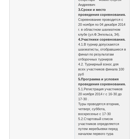
Андреевич
3.Сроки и место
проведения соревнования.
Соревнование проводится с
20 ноября по 04 декабря 2014
г. в областном шахматном
клубе (ул.Ф.Энгельса, 34).
4.Участники соревнования.
4.1.В турнир допускаются
шахматисты, отобравшиеся в
финал по результатам
отборочных турниров
4.2. Турнирный взнос для
всех участников финала 100
руб
5.Программа и условия
проведения соревнования.
5.1.Регистрация участников
20 ноября 2014 г с 16-30 до
17-30 .
Туры проводятся вторник,
четверг, суббота,
воскресенье с 17-30
5.2.Стартовый список
участников определяется
путем жеребьевки перед
началом первого тура