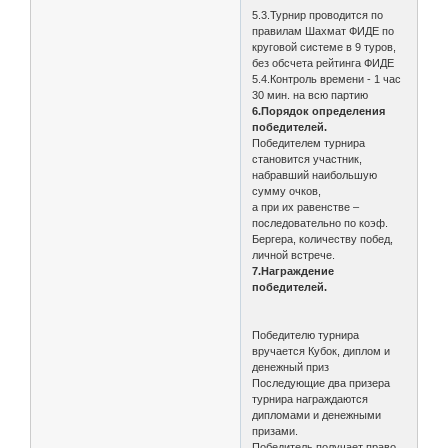
5.3.Турнир проводится по
правилам Шахмат ФИДЕ по
круговой системе в 9 туров,
без обсчета рейтинга ФИДЕ
5.4.Контроль времени - 1 час
30 мин. на всю партию
6.Порядок определения
победителей.
Победителем турнира
становится участник,
набравший наибольшую
сумму очков,
а при их равенстве –
последовательно по коэф.
Бергера, количеству побед,
личной встрече.
7.Награждение
победителей.
Победителю турнира
вручается Кубок, диплом и
денежный приз
Последующие два призера
турнира награждаются
дипломами и денежными
призами.
Победитель получает право