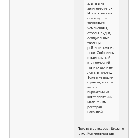
элиты и не
заинтересуется.
И опять же вам
оно надо так
загоняться--
чемпионаты,
отборы, судьи,
официальные
таблицы,
рейтинги, кмс vs
лохи. Собрались
с самокруткой,
кто последний
тот и судья и не
ломать голову..
Тоже мне пошли
фраеры, просто
кофе с
пирожками из
котят попить им
мало, ты им
ресторан
накрывай
Просто и со вкусом. Держите
плюс. Комментировать