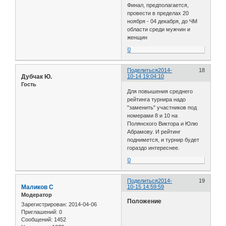
Финал, предполагается,
провести в пределах 20
ноября - 04 декабря, до ЧМ
области среди мужчин и
женщин
0
Поделиться
2014-
18
Дубчак Ю.
10-14 19:04:10
Гость
Для повышения среднего
рейтинга турнира надо
"заменить" участников под
номерами 8 и 10 на
Полянского Виктора и Юлю
Абрамову. И рейтинг
поднимется, и турнир будет
гораздо интереснее.
0
Поделиться
2014-
19
Маликов С
10-15 14:59:59
Модератор
Положение
Зарегистрирован
: 2014-04-06
Приглашений:
0
Сообщений:
1452