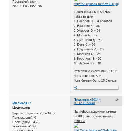
Последний визит:
2025-04-06 19:29:05
Таким образом в ФИНАЛ
Кубка вышли:
1. Бочаров О. - 40 баллов
2. Володин К. - 36
3. Холодов В. - 36
4. Малин А. - 35
5. Дмитриев Д. - 31
6. Боев С. - 30
7. Рудницкий И. - 25
8. Маликов С. - 24
9. Коротков Н. - 20
10. Дубчак Ю. - 18
Резервные участники - 11,12.
Чермашенцев В. и
Колыбелкин О. по 15 баллов
+2
Поделиться
2014-
16
Маликов С
10-12 19:58:40
Модератор
На информационном стенде
Зарегистрирован
: 2014-04-06
в ОШК список участников
Приглашений:
0
финала
Сообщений:
1452
Уважение:
+1378
Позитив:
+548