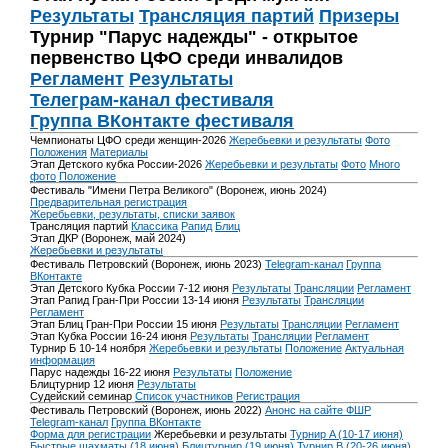
Результаты
Трансляция партий
Призеры
Турнир "Парус надежды" - открытое
первенство ЦФО среди инвалидов
Регламент
Результаты
Телеграм-канал фестиваля
Группа ВКонтакте фестиваля
Чемпионаты ЦФО среди женщин-2026
Жеребьевки и результаты
Фото
Положения
Материалы
Этап Детского кубка России-2026
Жеребьевки и результаты
Фото
Много
фото
Положение
Фестиваль "Имени Петра Великого" (Воронеж, июнь 2024)
Предварительная регистрация
Жеребьевки, результаты, списки заявок
Трансляция партий
Классика
Рапид
Блиц
Этап ДКР (Воронеж, май 2024)
Жеребьевки и результаты
Фестиваль Петровский (Воронеж, июнь 2023)
Telegram-канал
Группа
ВКонтакте
Этап Детского Кубка России 7-12 июня
Результаты
Трансляции
Регламент
Этап Рапид Гран-При России 13-14 июня
Результаты
Трансляции
Регламент
Этап Блиц Гран-При России 15 июня
Результаты
Трансляции
Регламент
Этап Кубка России 16-24 июня
Результаты
Трансляции
Регламент
Турнир Б 10-14 ноября
Жеребьевки и результаты
Положение
Актуальная
информация
Парус надежды 16-22 июня
Результаты
Положение
Блицтурнир 12 июня
Результаты
Судейский семинар
Список участников
Регистрация
Фестиваль Петровский (Воронеж, июнь 2022)
Анонс на сайте ФШР
Telegram-канал
Группа ВКонтакте
Форма для регистрации
Жеребьевки и результаты
Турнир A (10-17 июня)
Быстрые шахматы (18 июня)
Блицтурнир (19 июня)
Турнир B (20-26 июня)