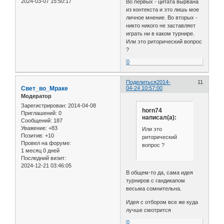
2024-03-07 15:50:17
Во первых - цитата вырвана
из контекста и это лишь мое
личное мнение. Во вторых -
никто никого не заставляет
играть ни в каком турнире.
Или это риторический вопрос
?
0
Поделиться
2014-
11
Свет_во_Мраке
04-24 10:57:00
Модератор
Зарегистрирован
: 2014-04-08
horn74
Приглашений:
0
написал(а):
Сообщений:
187
Уважение:
+83
Или это
Позитив:
+10
риторический
Провел на форуме:
вопрос ?
1 месяц 0 дней
Последний визит:
2024-12-21 03:46:05
В общем-то да, сама идея
турниров с гандикапом
весьма сомнительна.
Идея с отбором все же куда
лучше смотрится
0