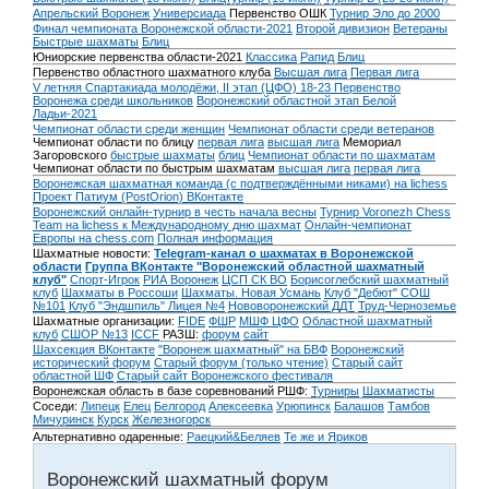
Апрельский Воронеж
Универсиада
Первенство ОШК
Турнир Эло до 2000
Финал чемпионата Воронежской области-2021
Второй дивизион
Ветераны
Быстрые шахматы
Блиц
Юниорские первенства области-2021
Классика
Рапид
Блиц
Первенство областного шахматного клуба
Высшая лига
Первая лига
V летняя Спартакиада молодёжи, II этап (ЦФО) 18-23
Первенство
Воронежа среди школьников
Воронежский областной этап Белой
Ладьи-2021
Чемпионат области среди женщин
Чемпионат области среди ветеранов
Чемпионат области по блицу
первая лига
высшая лига
Мемориал
Загоровского
быстрые шахматы
блиц
Чемпионат области по шахматам
Чемпионат области по быстрым шахматам
высшая лига
первая лига
Воронежская шахматная команда (с подтверждёнными никами) на lichess
Проект Патиум (PostOrion) ВКонтакте
Воронежский онлайн-турнир в честь начала весны
Турнир Voronezh Chess
Team на lichess к Международному дню шахмат
Онлайн-чемпионат
Европы на chess.com
Полная информация
Шахматные новости:
Telegram-канал о шахматах в Воронежской
области
Группа ВКонтакте "Воронежский областной шахматный
клуб"
Спорт-Игрок
РИА Воронеж
ЦСП СК ВО
Борисоглебский шахматный
клуб
Шахматы в Россоши
Шахматы. Новая Усмань
Клуб "Дебют" СОШ
№101
Клуб "Эндшпиль" Лицея №4
Нововоронежский ДДТ
Труд-Черноземье
Шахматные организации:
FIDE
ФШР
МШФ ЦФО
Областной шахматный
клуб
СШОР №13
ICCF
РАЗШ:
форум
сайт
Шахсекция ВКонтакте
"Воронеж шахматный" на БВФ
Воронежский
исторический форум
Cтарый форум (только чтение)
Старый сайт
областной ШФ
Старый сайт Воронежского фестиваля
Воронежская область в базе соревнований РШФ:
Турниры
Шахматисты
Соседи:
Липецк
Елец
Белгород
Алексеевка
Урюпинск
Балашов
Тамбов
Мичуринск
Курск
Железногорск
Альтернативно одаренные:
Раецкий&Беляев
Те же и Яриков
Воронежский шахматный форум