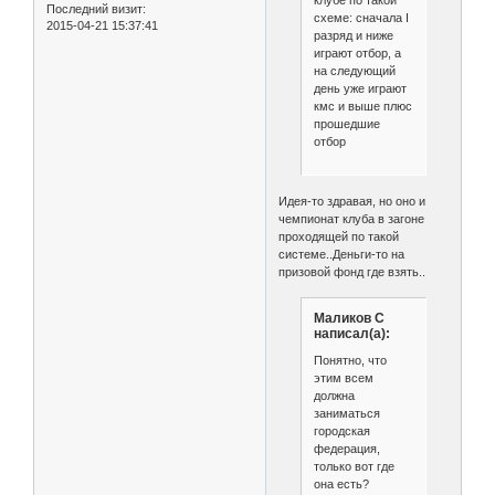
Последний визит:
схеме: сначала I
2015-04-21 15:37:41
разряд и ниже
играют отбор, а
на следующий
день уже играют
кмс и выше плюс
прошедшие
отбор
Идея-то здравая, но оно и
чемпионат клуба в загоне
проходящей по такой
системе..Деньги-то на
призовой фонд где взять..
Маликов С
написал(а):
Понятно, что
этим всем
должна
заниматься
городская
федерация,
только вот где
она есть?