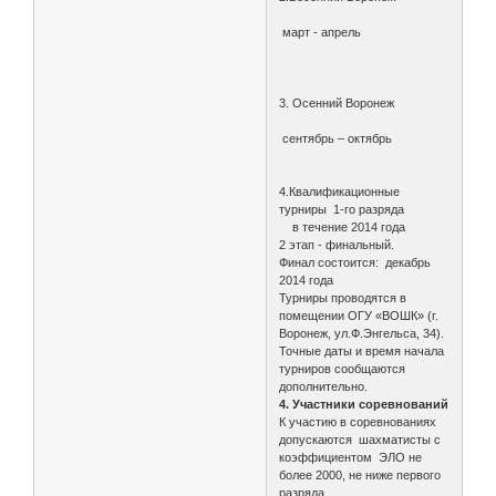
март - апрель
3. Осенний Воронеж
сентябрь – октябрь
4.Квалификационные
турниры 1-го разряда
в течение 2014 года
2 этап - финальный.
Финал состоится: декабрь
2014 года
Турниры проводятся в
помещении ОГУ «ВОШК» (г.
Воронеж, ул.Ф.Энгельса, 34).
Точные даты и время начала
турниров сообщаются
дополнительно.
4. Участники соревнований
К участию в соревнованиях
допускаются шахматисты с
коэффициентом ЭЛО не
более 2000, не ниже первого
разряда.