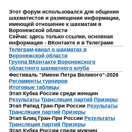
Этот форум использовался для общения
шахматистов и размещения информации,
имеющей отношение к шахматам в
Воронежской области
Сейчас здесь только ссылки, основная
информация - ВКонтакте и в Телеграме
Телеграм-канал о шахматах в
Воронежской области
Группа ВКонтакте Воронежского
областного шахматного клуба
Фестиваль "Имени Петра Великого"-2026
Регламенты турниров
Итоговые таблицы
Этап Кубка России среди женщин
Результаты
Трансляция партий
Призеры
Этап Рапид Гран-При России
Результаты
Трансляция партий
Призеры
Этап Блиц Гран-При России
Результаты
Трансляция партий
Призеры
Этап Кубка России среди мужчин