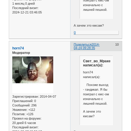
поиграл с кмс-ом
1 месяц 0 дней
изначально с
Последний визит:
лишней пешкой.
2024-12-21 03:46:05
А зачем это кмсам?
0
Поделиться
2014-
10
horn74
04-24 09:28:35
Модератор
Свет_во_Мраке
написал(а):
horn74
написал(а):
Похоже выход
- гандикап. Я бы
поиграл с кмс-ом
Зарегистрирован
: 2014-04-07
изначально с
Приглашений:
0
лишней пешкой.
Сообщений:
296
Уважение:
+112
А зачем это
Позитив:
+126
кмсам?
Провел на форуме:
20 дней 6 часов
Последний визит: