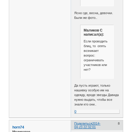
Ясно где, весна, девочки.
Были же фото..
Маликов С
написал(а):
Если проводить
блиц, то опять
возникает
вопрос:
ограничивать
участников или
нет?
Да пусть играют, только
нашивку особую им на
одежду, вроде звезды Давида
нужно выдать, чтобы все
знали кто они..
0
Поделиться
2014-
8
horn74
04-23 22:32:01
Модератор