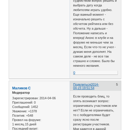
судейством вопрос решить и
выбрать дату когда
любителям играть удобно.
Еще важный момент -
изначально решить с
обсчетом рейтинга или без
обсчета. Ну а дальше -
Положение написать и
вперед! Анонс в клубе и на
форуме не меньше чем за
месяц. Если что-то не учел -
думаю меня дополнят. На
самом деле - не все так
страшно и сложно. Было бы
немного желания.
0
Поделиться
2014-
5
Маликов С
04-23 19:51:54
Модератор
Если проводить блиц, то
Зарегистрирован
: 2014-04-06
опять возникает вопрос:
Приглашений:
0
ограничивать участников или
Сообщений:
1452
нет? Если не ограничивать,
Уважение:
+1378
то с победителями будет
Позитив:
+548
сразу ясно после
Провел на форуме:
1 месяц 15 дней
регистрации участников.
Последний визит:
Мне кажется в данной