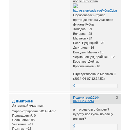
после 3-го этапа
Образовалась группа
претендентов на участие в
финале Кубка:
Холодов - 29
Бочаров - 28
Маликов - 24
Боев, Рудницкий - 20
Дмитриев - 16
Володин, Малин - 15
Чермашенцев, Крайнюк - 12
Коротков, Дубчак,
Красильников - 10
Отредактировано Маликов С
(2014-04-07 12:14:52)
0
Поделиться
2014-
3
Д.Дмитриев
04-17 23:25:44
Активный участник
а что решили с блицем?
Зарегистрирован
: 2014-04-17
будет у нас кубок по блицу
Приглашений:
0
или нет?
Сообщений:
98
Уважение:
+11
0
Позитив:
+18