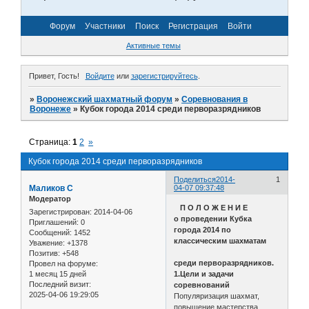
Форум
Участники
Поиск
Регистрация
Войти
Активные темы
Привет, Гость!
Войдите
или
зарегистрируйтесь
.
»
Воронежский шахматный форум
»
Соревнования в
Воронеже
»
Кубок города 2014 среди перворазрядников
Страница:
1
2
»
Кубок города 2014 среди перворазрядников
Поделиться
2014-
1
Маликов С
04-07 09:37:48
Модератор
П О Л О Ж Е Н И Е
Зарегистрирован
: 2014-04-06
о проведении Кубка
Приглашений:
0
города 2014 по
Сообщений:
1452
классическим шахматам
Уважение:
+1378
Позитив:
+548
среди перворазрядников.
Провел на форуме:
1 месяц 15 дней
1.Цели и задачи
Последний визит:
соревнований
2025-04-06 19:29:05
Популяризация шахмат,
повышение мастерства