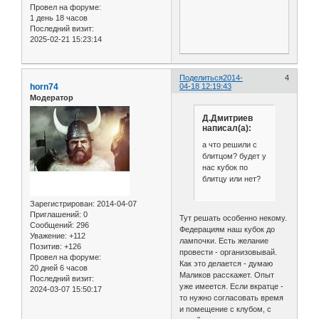
Провел на форуме:
1 день 18 часов
Последний визит:
2025-02-21 15:23:14
Поделиться
2014-
4
horn74
04-18 12:19:43
Модератор
Д.Дмитриев
написал(а):
а что решили с
блитцом? будет у
нас кубок по
блитцу или нет?
Зарегистрирован
: 2014-04-07
Приглашений:
0
Тут решать особенно некому.
Сообщений:
296
Федерациям наш кубок до
Уважение:
+112
лампочки. Есть желание
Позитив:
+126
провести - организовывай.
Провел на форуме:
Как это делается - думаю
20 дней 6 часов
Маликов расскажет. Опыт
Последний визит:
уже имеется. Если вкратце -
2024-03-07 15:50:17
то нужно согласовать время
и помещение с клубом, с