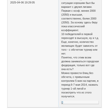
2025-04-06 19:29:05
ситуации хорошим был бы
вариант с двумя лигами.
Первая с коэф. менее 2000
(2050) и высшая,
соответственно, более 2000
(2050). За основу здесь беру
пока классический
коэффициент.
10 победителей в первой
переходят в высшую, ну и т.д.
Еще, конечно, количество
желающих будет зависеть от
того - с обсчетом турнир или
нет.
Понятно, что этим всем
должна заниматься городская
федерация, только вот где
она есть?
Можно провести блиц без
обсчета, с привычным
контролем 5 мин на партию, в
период 6-7 мая 2014, назвать
турнир 1-ой лигой и
посмотреть что из этого
получится.
0