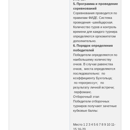
5. Программа и проведение
соревнований
Соревнования проводится по
правилам ФИДЕ. Система
проведения -швейцарская.
Количество туров и контроль
времени для каждого турнира
определяются оргкомитетом
дополнительно.
6. Порядок определения
победителей
Победители определяются по
наибольшему количеству
очков. В случае равенства
очков, места определяются
последовательно: по
коэффициенту Бухгольца;
по «прогрессу»; по
результату личной встречи;
перфоманс.
Отборочный этап
Победители отборочных
турниров получают зачетные
кубковые баллы:
Место 1 2 3 4 5 6 7 8 9 10 11-
15 16-20