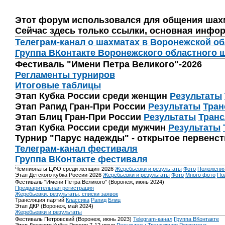
Этот форум использовался для общения шах
Сейчас здесь только ссылки, основная инфор
Телеграм-канал о шахматах в Воронежской о
Группа ВКонтакте Воронежского областного 
Фестиваль "Имени Петра Великого"-2026
Регламенты турниров
Итоговые таблицы
Этап Кубка России среди женщин
Результаты
Этап Рапид Гран-При России
Результаты
Тран
Этап Блиц Гран-При России
Результаты
Транс
Этап Кубка России среди мужчин
Результаты
Турнир "Парус надежды" - открытое первенс
Телеграм-канал фестиваля
Группа ВКонтакте фестиваля
Чемпионаты ЦФО среди женщин-2026
Жеребьевки и результаты
Фото
Положени
Этап Детского кубка России-2026
Жеребьевки и результаты
Фото
Много фото
По
Фестиваль "Имени Петра Великого" (Воронеж, июнь 2024)
Предварительная регистрация
Жеребьевки, результаты, списки заявок
Трансляция партий
Классика
Рапид
Блиц
Этап ДКР (Воронеж, май 2024)
Жеребьевки и результаты
Фестиваль Петровский (Воронеж, июнь 2023)
Telegram-канал
Группа ВКонтакте