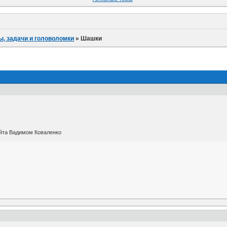
ы, задачи и головоломки
»
Шашки
йта Вадимом Коваленко