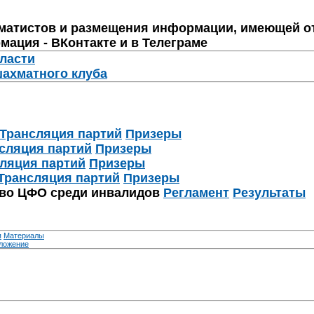
матистов и размещения информации, имеющей о
мация - ВКонтакте и в Телеграме
бласти
шахматного клуба
Трансляция партий
Призеры
сляция партий
Призеры
ляция партий
Призеры
Трансляция партий
Призеры
тво ЦФО среди инвалидов
Регламент
Результаты
я
Материалы
ложение