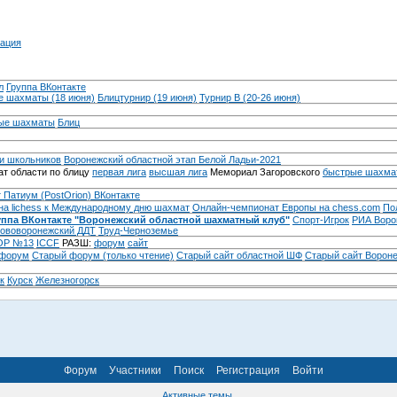
ация
л
Группа ВКонтакте
 шахматы (18 июня)
Блицтурнир (19 июня)
Турнир B (20-26 июня)
ые шахматы
Блиц
и школьников
Воронежский областной этап Белой Ладьи-2021
т области по блицу
первая лига
высшая лига
Мемориал Загоровского
быстрые шахма
 Патиум (PostOrion) ВКонтакте
на lichess к Международному дню шахмат
Онлайн-чемпионат Европы на chess.com
По
уппа ВКонтакте "Воронежский областной шахматный клуб"
Спорт-Игрок
РИА Воро
ововоронежский ДДТ
Труд-Черноземье
Р №13
ICCF
РАЗШ:
форум
сайт
 форум
Cтарый форум (только чтение)
Старый сайт областной ШФ
Старый сайт Ворон
к
Курск
Железногорск
Форум
Участники
Поиск
Регистрация
Войти
Активные темы