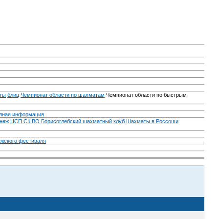
ты
блиц
Чемпионат области по шахматам
Чемпионат области по быстрым
лная информация
неж
ЦСП СК ВО
Борисоглебский шахматный клуб
Шахматы в Россоши
ежского фестиваля