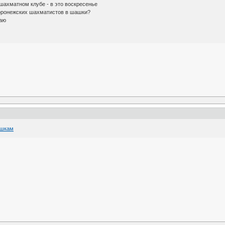
ахматном клубе - в это воскресенье
 воронежских шахматистов в шашки?
наю
ашкам