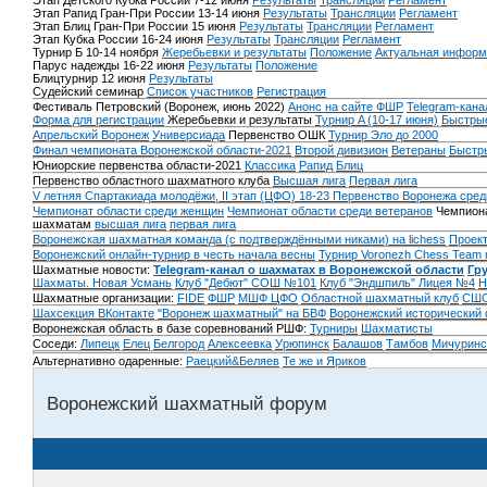
Этап Детского Кубка России 7-12 июня
Результаты
Трансляции
Регламент
Этап Рапид Гран-При России 13-14 июня
Результаты
Трансляции
Регламент
Этап Блиц Гран-При России 15 июня
Результаты
Трансляции
Регламент
Этап Кубка России 16-24 июня
Результаты
Трансляции
Регламент
Турнир Б 10-14 ноября
Жеребьевки и результаты
Положение
Актуальная информ
Парус надежды 16-22 июня
Результаты
Положение
Блицтурнир 12 июня
Результаты
Судейский семинар
Список участников
Регистрация
Фестиваль Петровский (Воронеж, июнь 2022)
Анонс на сайте ФШР
Telegram-кана
Форма для регистрации
Жеребьевки и результаты
Турнир A (10-17 июня)
Быстрые
Апрельский Воронеж
Универсиада
Первенство ОШК
Турнир Эло до 2000
Финал чемпионата Воронежской области-2021
Второй дивизион
Ветераны
Быстр
Юниорские первенства области-2021
Классика
Рапид
Блиц
Первенство областного шахматного клуба
Высшая лига
Первая лига
V летняя Спартакиада молодёжи, II этап (ЦФО) 18-23
Первенство Воронежа сред
Чемпионат области среди женщин
Чемпионат области среди ветеранов
Чемпиона
шахматам
высшая лига
первая лига
Воронежская шахматная команда (с подтверждёнными никами) на lichess
Проект
Воронежский онлайн-турнир в честь начала весны
Турнир Voronezh Chess Team 
Шахматные новости:
Telegram-канал о шахматах в Воронежской области
Гр
Шахматы. Новая Усмань
Клуб "Дебют" СОШ №101
Клуб "Эндшпиль" Лицея №4
Н
Шахматные организации:
FIDE
ФШР
МШФ ЦФО
Областной шахматный клуб
СШО
Шахсекция ВКонтакте
"Воронеж шахматный" на БВФ
Воронежский исторический
Воронежская область в базе соревнований РШФ:
Турниры
Шахматисты
Соседи:
Липецк
Елец
Белгород
Алексеевка
Урюпинск
Балашов
Тамбов
Мичуринс
Альтернативно одаренные:
Раецкий&Беляев
Те же и Яриков
Воронежский шахматный форум