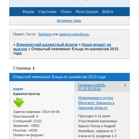
Форум
Участники
Поиск
Регистрация
Войти
Активные темы
Привет, Гость!
Войдите
или
зарегистрируйтесь
.
»
Воронежский шахматный форум
»
Наши играют на
выезде
»
Открытый чемпионат Ельца по шахматам 2015
года
Страница:
1
Открытый чемпионат Ельца по шахматам 2015 года
Поделиться
2015-
1
xuser
07-22 20:18:01
Администратор
Информация в группе
ВКонтакте "Шахматы в
Липецкой области"
Зарегистрирован
: 2014-04-06
Проходил 4-11 июля
Приглашений:
0
Сообщений:
12111
Участвовали воронежцы
Уважение:
+3655
Кирилл Попов и Андрей
Позитив:
+4528
Жилейкин, набрали по 7
Провел на форуме:
очков из 9, разделив 1-3