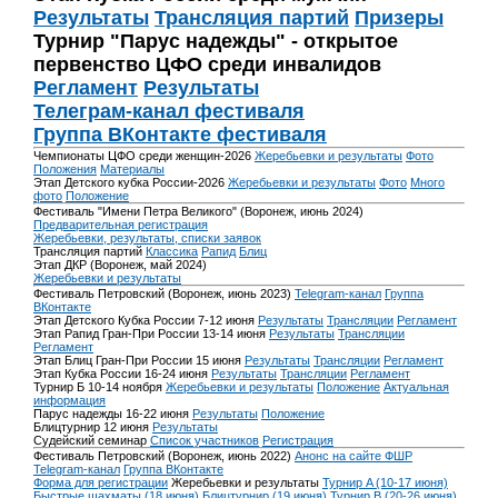
Результаты
Трансляция партий
Призеры
Турнир "Парус надежды" - открытое
первенство ЦФО среди инвалидов
Регламент
Результаты
Телеграм-канал фестиваля
Группа ВКонтакте фестиваля
Чемпионаты ЦФО среди женщин-2026
Жеребьевки и результаты
Фото
Положения
Материалы
Этап Детского кубка России-2026
Жеребьевки и результаты
Фото
Много
фото
Положение
Фестиваль "Имени Петра Великого" (Воронеж, июнь 2024)
Предварительная регистрация
Жеребьевки, результаты, списки заявок
Трансляция партий
Классика
Рапид
Блиц
Этап ДКР (Воронеж, май 2024)
Жеребьевки и результаты
Фестиваль Петровский (Воронеж, июнь 2023)
Telegram-канал
Группа
ВКонтакте
Этап Детского Кубка России 7-12 июня
Результаты
Трансляции
Регламент
Этап Рапид Гран-При России 13-14 июня
Результаты
Трансляции
Регламент
Этап Блиц Гран-При России 15 июня
Результаты
Трансляции
Регламент
Этап Кубка России 16-24 июня
Результаты
Трансляции
Регламент
Турнир Б 10-14 ноября
Жеребьевки и результаты
Положение
Актуальная
информация
Парус надежды 16-22 июня
Результаты
Положение
Блицтурнир 12 июня
Результаты
Судейский семинар
Список участников
Регистрация
Фестиваль Петровский (Воронеж, июнь 2022)
Анонс на сайте ФШР
Telegram-канал
Группа ВКонтакте
Форма для регистрации
Жеребьевки и результаты
Турнир A (10-17 июня)
Быстрые шахматы (18 июня)
Блицтурнир (19 июня)
Турнир B (20-26 июня)