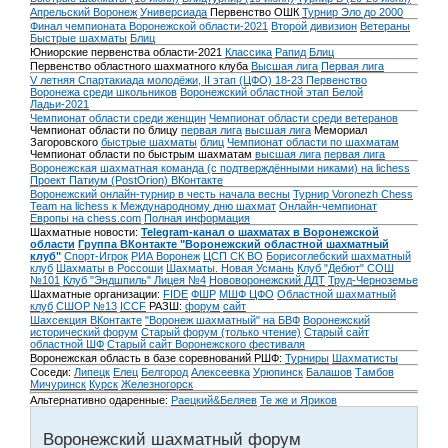
Апрельский Воронеж
Универсиада
Первенство ОШК
Турнир Эло до 2000
Финал чемпионата Воронежской области-2021
Второй дивизион
Ветераны
Быстрые шахматы
Блиц
Юниорские первенства области-2021
Классика
Рапид
Блиц
Первенство областного шахматного клуба
Высшая лига
Первая лига
V летняя Спартакиада молодёжи, II этап (ЦФО) 18-23
Первенство
Воронежа среди школьников
Воронежский областной этап Белой
Ладьи-2021
Чемпионат области среди женщин
Чемпионат области среди ветеранов
Чемпионат области по блицу
первая лига
высшая лига
Мемориал
Загоровского
быстрые шахматы
блиц
Чемпионат области по шахматам
Чемпионат области по быстрым шахматам
высшая лига
первая лига
Воронежская шахматная команда (с подтверждёнными никами) на lichess
Проект Патиум (PostOrion) ВКонтакте
Воронежский онлайн-турнир в честь начала весны
Турнир Voronezh Chess
Team на lichess к Международному дню шахмат
Онлайн-чемпионат
Европы на chess.com
Полная информация
Шахматные новости:
Telegram-канал о шахматах в Воронежской
области
Группа ВКонтакте "Воронежский областной шахматный
клуб"
Спорт-Игрок
РИА Воронеж
ЦСП СК ВО
Борисоглебский шахматный
клуб
Шахматы в Россоши
Шахматы. Новая Усмань
Клуб "Дебют" СОШ
№101
Клуб "Эндшпиль" Лицея №4
Нововоронежский ДДТ
Труд-Черноземье
Шахматные организации:
FIDE
ФШР
МШФ ЦФО
Областной шахматный
клуб
СШОР №13
ICCF
РАЗШ:
форум
сайт
Шахсекция ВКонтакте
"Воронеж шахматный" на БВФ
Воронежский
исторический форум
Cтарый форум (только чтение)
Старый сайт
областной ШФ
Старый сайт Воронежского фестиваля
Воронежская область в базе соревнований РШФ:
Турниры
Шахматисты
Соседи:
Липецк
Елец
Белгород
Алексеевка
Урюпинск
Балашов
Тамбов
Мичуринск
Курск
Железногорск
Альтернативно одаренные:
Раецкий&Беляев
Те же и Яриков
Воронежский шахматный форум