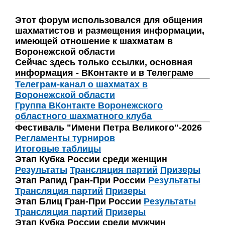
Этот форум использовался для общения
шахматистов и размещения информации,
имеющей отношение к шахматам в
Воронежской области
Сейчас здесь только ссылки, основная
информация - ВКонтакте и в Телеграме
Телеграм-канал о шахматах в
Воронежской области
Группа ВКонтакте Воронежского
областного шахматного клуба
Фестиваль "Имени Петра Великого"-2026
Регламенты турниров
Итоговые таблицы
Этап Кубка России среди женщин
Результаты
Трансляция партий
Призеры
Этап Рапид Гран-При России
Результаты
Трансляция партий
Призеры
Этап Блиц Гран-При России
Результаты
Трансляция партий
Призеры
Этап Кубка России среди мужчин