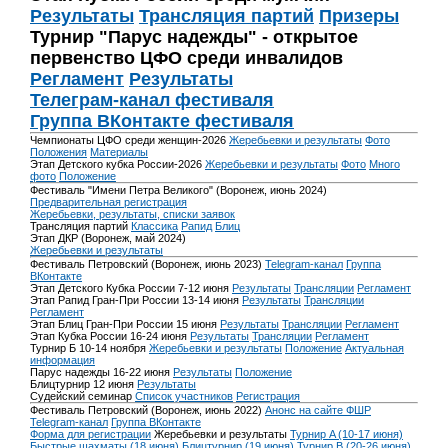
Результаты
Трансляция партий
Призеры
Турнир "Парус надежды" - открытое
первенство ЦФО среди инвалидов
Регламент
Результаты
Телеграм-канал фестиваля
Группа ВКонтакте фестиваля
Чемпионаты ЦФО среди женщин-2026
Жеребьевки и результаты
Фото
Положения
Материалы
Этап Детского кубка России-2026
Жеребьевки и результаты
Фото
Много
фото
Положение
Фестиваль "Имени Петра Великого" (Воронеж, июнь 2024)
Предварительная регистрация
Жеребьевки, результаты, списки заявок
Трансляция партий
Классика
Рапид
Блиц
Этап ДКР (Воронеж, май 2024)
Жеребьевки и результаты
Фестиваль Петровский (Воронеж, июнь 2023)
Telegram-канал
Группа
ВКонтакте
Этап Детского Кубка России 7-12 июня
Результаты
Трансляции
Регламент
Этап Рапид Гран-При России 13-14 июня
Результаты
Трансляции
Регламент
Этап Блиц Гран-При России 15 июня
Результаты
Трансляции
Регламент
Этап Кубка России 16-24 июня
Результаты
Трансляции
Регламент
Турнир Б 10-14 ноября
Жеребьевки и результаты
Положение
Актуальная
информация
Парус надежды 16-22 июня
Результаты
Положение
Блицтурнир 12 июня
Результаты
Судейский семинар
Список участников
Регистрация
Фестиваль Петровский (Воронеж, июнь 2022)
Анонс на сайте ФШР
Telegram-канал
Группа ВКонтакте
Форма для регистрации
Жеребьевки и результаты
Турнир A (10-17 июня)
Быстрые шахматы (18 июня)
Блицтурнир (19 июня)
Турнир B (20-26 июня)