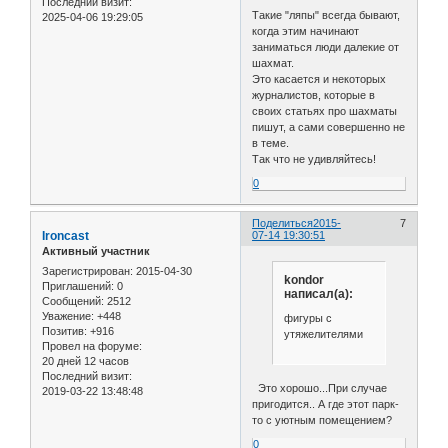
Последний визит:
Такие "ляпы" всегда бывают,
2025-04-06 19:29:05
когда этим начинают
заниматься люди далекие от
шахмат.
Это касается и некоторых
журналистов, которые в
своих статьях про шахматы
пишут, а сами совершенно не
в теме.
Так что не удивляйтесь!
0
Поделиться
2015-
7
Ironcast
07-14 19:30:51
Активный участник
Зарегистрирован
: 2015-04-30
kondor
Приглашений:
0
написал(а):
Сообщений:
2512
Уважение:
+448
фигуры с
Позитив:
+916
утяжелителями
Провел на форуме:
20 дней 12 часов
Последний визит:
Это хорошо...При случае
2019-03-22 13:48:48
пригодится.. А где этот парк-
то с уютным помещением?
0