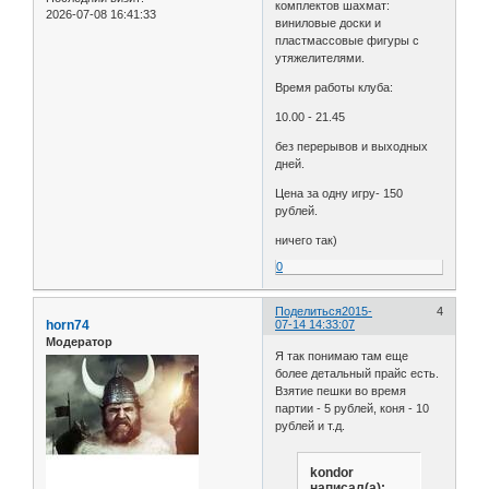
комплектов шахмат:
2026-07-08 16:41:33
виниловые доски и
пластмассовые фигуры с
утяжелителями.
Время работы клуба:
10.00 - 21.45
без перерывов и выходных
дней.
Цена за одну игру- 150
рублей.
ничего так)
0
Поделиться
2015-
4
horn74
07-14 14:33:07
Модератор
Я так понимаю там еще
более детальный прайс есть.
Взятие пешки во время
партии - 5 рублей, коня - 10
рублей и т.д.
kondor
написал(а):