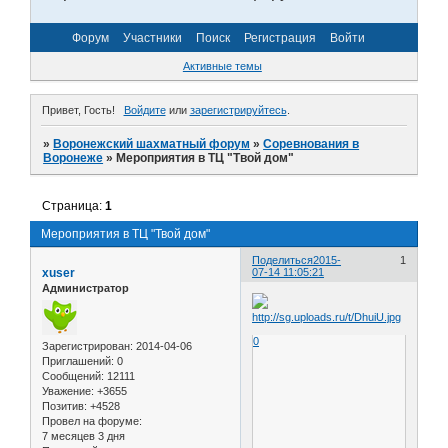
Форум
Участники
Поиск
Регистрация
Войти
Активные темы
Привет, Гость!
Войдите
или
зарегистрируйтесь
.
»
Воронежский шахматный форум
»
Соревнования в
Воронеже
»
Мероприятия в ТЦ "Твой дом"
Страница:
1
Мероприятия в ТЦ "Твой дом"
Поделиться
2015-
1
xuser
07-14 11:05:21
Администратор
0
Зарегистрирован
: 2014-04-06
Приглашений:
0
Сообщений:
12111
Уважение:
+3655
Позитив:
+4528
Провел на форуме:
7 месяцев 3 дня