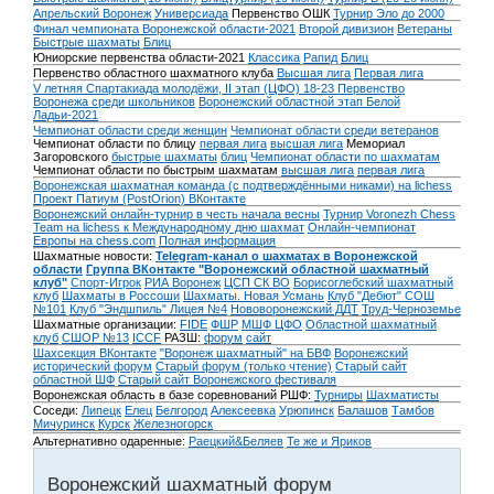
Апрельский Воронеж
Универсиада
Первенство ОШК
Турнир Эло до 2000
Финал чемпионата Воронежской области-2021
Второй дивизион
Ветераны
Быстрые шахматы
Блиц
Юниорские первенства области-2021
Классика
Рапид
Блиц
Первенство областного шахматного клуба
Высшая лига
Первая лига
V летняя Спартакиада молодёжи, II этап (ЦФО) 18-23
Первенство
Воронежа среди школьников
Воронежский областной этап Белой
Ладьи-2021
Чемпионат области среди женщин
Чемпионат области среди ветеранов
Чемпионат области по блицу
первая лига
высшая лига
Мемориал
Загоровского
быстрые шахматы
блиц
Чемпионат области по шахматам
Чемпионат области по быстрым шахматам
высшая лига
первая лига
Воронежская шахматная команда (с подтверждёнными никами) на lichess
Проект Патиум (PostOrion) ВКонтакте
Воронежский онлайн-турнир в честь начала весны
Турнир Voronezh Chess
Team на lichess к Международному дню шахмат
Онлайн-чемпионат
Европы на chess.com
Полная информация
Шахматные новости:
Telegram-канал о шахматах в Воронежской
области
Группа ВКонтакте "Воронежский областной шахматный
клуб"
Спорт-Игрок
РИА Воронеж
ЦСП СК ВО
Борисоглебский шахматный
клуб
Шахматы в Россоши
Шахматы. Новая Усмань
Клуб "Дебют" СОШ
№101
Клуб "Эндшпиль" Лицея №4
Нововоронежский ДДТ
Труд-Черноземье
Шахматные организации:
FIDE
ФШР
МШФ ЦФО
Областной шахматный
клуб
СШОР №13
ICCF
РАЗШ:
форум
сайт
Шахсекция ВКонтакте
"Воронеж шахматный" на БВФ
Воронежский
исторический форум
Cтарый форум (только чтение)
Старый сайт
областной ШФ
Старый сайт Воронежского фестиваля
Воронежская область в базе соревнований РШФ:
Турниры
Шахматисты
Соседи:
Липецк
Елец
Белгород
Алексеевка
Урюпинск
Балашов
Тамбов
Мичуринск
Курск
Железногорск
Альтернативно одаренные:
Раецкий&Беляев
Те же и Яриков
Воронежский шахматный форум