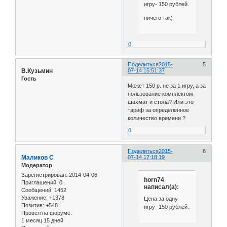
игру- 150 рублей.
ничего так)
0
Поделиться
2015-
5
В.Кузьмин
07-14 15:51:37
Гость
Может 150 р. не за 1 игру, а за
пользование комплектом
шахмат и стола? Или это
тариф за определенное
количество времени ?
0
Поделиться
2015-
6
Маликов С
07-14 17:18:19
Модератор
Зарегистрирован
: 2014-04-06
horn74
Приглашений:
0
написал(а):
Сообщений:
1452
Уважение:
+1378
Цена за одну
Позитив:
+548
игру- 150 рублей.
Провел на форуме:
1 месяц 15 дней