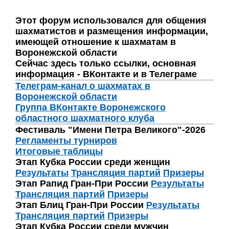
Этот форум использовался для общения
шахматистов и размещения информации,
имеющей отношение к шахматам в
Воронежской области
Сейчас здесь только ссылки, основная
информация - ВКонтакте и в Телеграме
Телеграм-канал о шахматах в
Воронежской области
Группа ВКонтакте Воронежского
областного шахматного клуба
Фестиваль "Имени Петра Великого"-2026
Регламенты турниров
Итоговые таблицы
Этап Кубка России среди женщин
Результаты
Трансляция партий
Призеры
Этап Рапид Гран-При России
Результаты
Трансляция партий
Призеры
Этап Блиц Гран-При России
Результаты
Трансляция партий
Призеры
Этап Кубка России среди мужчин