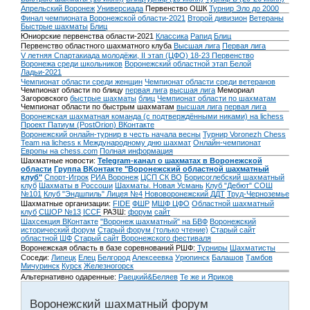
Апрельский Воронеж
Универсиада
Первенство ОШК
Турнир Эло до 2000
Финал чемпионата Воронежской области-2021
Второй дивизион
Ветераны
Быстрые шахматы
Блиц
Юниорские первенства области-2021
Классика
Рапид
Блиц
Первенство областного шахматного клуба
Высшая лига
Первая лига
V летняя Спартакиада молодёжи, II этап (ЦФО) 18-23
Первенство
Воронежа среди школьников
Воронежский областной этап Белой
Ладьи-2021
Чемпионат области среди женщин
Чемпионат области среди ветеранов
Чемпионат области по блицу
первая лига
высшая лига
Мемориал
Загоровского
быстрые шахматы
блиц
Чемпионат области по шахматам
Чемпионат области по быстрым шахматам
высшая лига
первая лига
Воронежская шахматная команда (с подтверждёнными никами) на lichess
Проект Патиум (PostOrion) ВКонтакте
Воронежский онлайн-турнир в честь начала весны
Турнир Voronezh Chess
Team на lichess к Международному дню шахмат
Онлайн-чемпионат
Европы на chess.com
Полная информация
Шахматные новости:
Telegram-канал о шахматах в Воронежской
области
Группа ВКонтакте "Воронежский областной шахматный
клуб"
Спорт-Игрок
РИА Воронеж
ЦСП СК ВО
Борисоглебский шахматный
клуб
Шахматы в Россоши
Шахматы. Новая Усмань
Клуб "Дебют" СОШ
№101
Клуб "Эндшпиль" Лицея №4
Нововоронежский ДДТ
Труд-Черноземье
Шахматные организации:
FIDE
ФШР
МШФ ЦФО
Областной шахматный
клуб
СШОР №13
ICCF
РАЗШ:
форум
сайт
Шахсекция ВКонтакте
"Воронеж шахматный" на БВФ
Воронежский
исторический форум
Cтарый форум (только чтение)
Старый сайт
областной ШФ
Старый сайт Воронежского фестиваля
Воронежская область в базе соревнований РШФ:
Турниры
Шахматисты
Соседи:
Липецк
Елец
Белгород
Алексеевка
Урюпинск
Балашов
Тамбов
Мичуринск
Курск
Железногорск
Альтернативно одаренные:
Раецкий&Беляев
Те же и Яриков
Воронежский шахматный форум