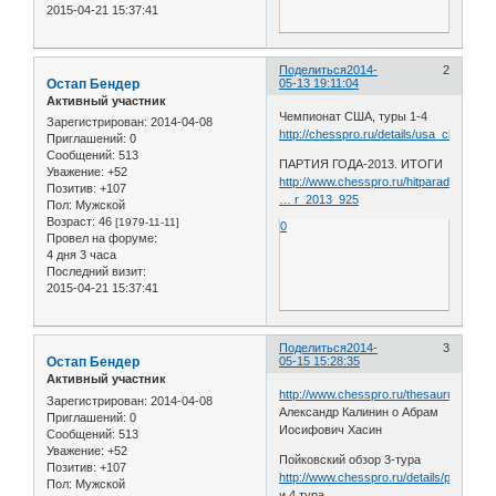
2015-04-21 15:37:41
Поделиться
2014-
2
Остап Бендер
05-13 19:11:04
Активный участник
Чемпионат США, туры 1-4
Зарегистрирован
: 2014-04-08
http://chesspro.ru/details/usa_ch1_4
Приглашений:
0
Сообщений:
513
ПАРТИЯ ГОДА-2013. ИТОГИ
Уважение:
+52
http://www.chesspro.ru/hitparad/game_o
Позитив:
+107
… r_2013_925
Пол:
Мужской
Возраст:
46
[1979-11-11]
0
Провел на форуме:
4 дня 3 часа
Последний визит:
2015-04-21 15:37:41
Поделиться
2014-
3
Остап Бендер
05-15 15:28:35
Активный участник
http://www.chesspro.ru/thesaurus/kalini
Зарегистрирован
: 2014-04-08
Александр Калинин о Абрам
Приглашений:
0
Иосифович Хасин
Сообщений:
513
Уважение:
+52
Пойковский обзор 3-тура
Позитив:
+107
http://www.chesspro.ru/details/poikovsk
Пол:
Мужской
и 4 тура