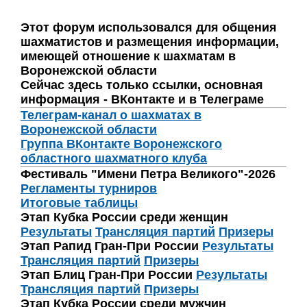
Этот форум использовался для общения
шахматистов и размещения информации,
имеющей отношение к шахматам в
Воронежской области
Сейчас здесь только ссылки, основная
информация - ВКонтакте и в Телеграме
Телеграм-канал о шахматах в
Воронежской области
Группа ВКонтакте Воронежского
областного шахматного клуба
Фестиваль "Имени Петра Великого"-2026
Регламенты турниров
Итоговые таблицы
Этап Кубка России среди женщин
Результаты
Трансляция партий
Призеры
Этап Рапид Гран-При России
Результаты
Трансляция партий
Призеры
Этап Блиц Гран-При России
Результаты
Трансляция партий
Призеры
Этап Кубка России среди мужчин