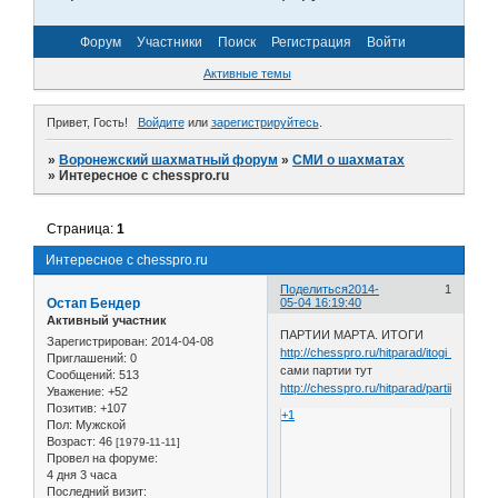
Форум
Участники
Поиск
Регистрация
Войти
Активные темы
Привет, Гость!
Войдите
или
зарегистрируйтесь
.
»
Воронежский шахматный форум
»
СМИ о шахматах
»
Интересное с chesspro.ru
Страница:
1
Интересное с chesspro.ru
Поделиться
2014-
1
Остап Бендер
05-04 16:19:40
Активный участник
ПАРТИИ МАРТА. ИТОГИ
Зарегистрирован
: 2014-04-08
http://chesspro.ru/hitparad/itogi_2014_0
Приглашений:
0
сами партии тут
Сообщений:
513
http://chesspro.ru/hitparad/partii_2014_
Уважение:
+52
Позитив:
+107
+1
Пол:
Мужской
Возраст:
46
[1979-11-11]
Провел на форуме:
4 дня 3 часа
Последний визит: