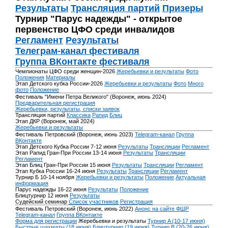
Результаты
Трансляция партий
Призеры
Турнир "Парус надежды" - открытое
первенство ЦФО среди инвалидов
Регламент
Результаты
Телеграм-канал фестиваля
Группа ВКонтакте фестиваля
Чемпионаты ЦФО среди женщин-2026
Жеребьевки и результаты
Фото
Положения
Материалы
Этап Детского кубка России-2026
Жеребьевки и результаты
Фото
Много
фото
Положение
Фестиваль "Имени Петра Великого" (Воронеж, июнь 2024)
Предварительная регистрация
Жеребьевки, результаты, списки заявок
Трансляция партий
Классика
Рапид
Блиц
Этап ДКР (Воронеж, май 2024)
Жеребьевки и результаты
Фестиваль Петровский (Воронеж, июнь 2023)
Telegram-канал
Группа
ВКонтакте
Этап Детского Кубка России 7-12 июня
Результаты
Трансляции
Регламент
Этап Рапид Гран-При России 13-14 июня
Результаты
Трансляции
Регламент
Этап Блиц Гран-При России 15 июня
Результаты
Трансляции
Регламент
Этап Кубка России 16-24 июня
Результаты
Трансляции
Регламент
Турнир Б 10-14 ноября
Жеребьевки и результаты
Положение
Актуальная
информация
Парус надежды 16-22 июня
Результаты
Положение
Блицтурнир 12 июня
Результаты
Судейский семинар
Список участников
Регистрация
Фестиваль Петровский (Воронеж, июнь 2022)
Анонс на сайте ФШР
Telegram-канал
Группа ВКонтакте
Форма для регистрации
Жеребьевки и результаты
Турнир A (10-17 июня)
Быстрые шахматы (18 июня)
Блицтурнир (19 июня)
Турнир B (20-26 июня)