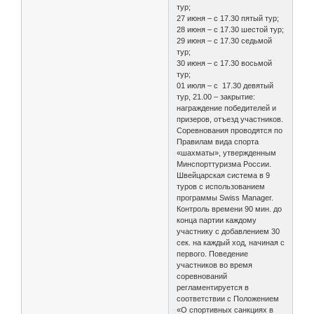
тур;
27 июня – с 17.30 пятый тур;
28 июня – с 17.30 шестой тур;
29 июня – с 17.30 седьмой
тур;
30 июня – с 17.30 восьмой
тур;
01 июля – с 17.30 девятый
тур, 21.00 – закрытие:
награждение победителей и
призеров, отъезд участников.
Соревнования проводятся по
Правилам вида спорта
«шахматы», утвержденным
Минспорттуризма России.
Швейцарская система в 9
туров с использованием
программы Swiss Manager.
Контроль времени 90 мин. до
конца партии каждому
участнику с добавлением 30
сек. на каждый ход, начиная с
первого. Поведение
участников во время
соревнований
регламентируется в
соответствии с Положением
«О спортивных санкциях в