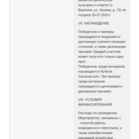
развития физической
культуры и спорта» (г.
Воронеж, ул. Ленина, д. 73) не
позднее 06.07.2015 г.
VII. НАГРАЖДЕНИЕ
Победители и призеры
награждаются медалями и
дипломами соответствующих
степеней, а также денежными
призами. Каждый участник
может получить только один
приз.
Победитель среди ветеранов
награждается Кубком
Загоровского. Три призера
среди ветеранов
награждаются дипломами и
денежными призами.
VIII. УСЛОВИЯ
ФИНАНСИРОВАНИЯ
Расходы по проведению
Мероприятия, связанные с:
- оплатой работы
медицинского персонала, а
также приобретением
наградной атрибутики