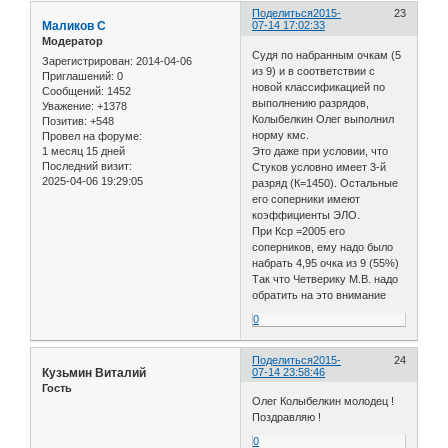
Поделиться
2015-
23
Маликов С
07-14 17:02:33
Модератор
Судя по набранным очкам (5
Зарегистрирован
: 2014-04-06
из 9) и в соответствии с
Приглашений:
0
новой классификацией по
Сообщений:
1452
выполнению разрядов,
Уважение:
+1378
Колыбелкин Олег выполнил
Позитив:
+548
норму кмс.
Провел на форуме:
1 месяц 15 дней
Это даже при условии, что
Последний визит:
Стуков условно имеет 3-й
2025-04-06 19:29:05
разряд (К=1450). Остальные
его соперники имеют
коэффициенты ЭЛО.
При Кср =2005 его
соперников, ему надо было
набрать 4,95 очка из 9 (55%)
Так что Четверику М.В. надо
обратить на это внимание
0
Поделиться
2015-
24
Кузьмин Виталий
07-14 23:58:46
Гость
Олег Колыбелкин молодец !
Поздравляю !
0