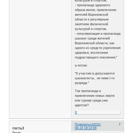
культурой и спортом;
- пропаганда здорового
образа жизни, привлечение
жителей Воронежской
области к регулярным
занятиям физической
культурой и спортом.
- популяризация и пропаганда
шахмат среди жителей
Воронежской области, как
одного из средств укрепления
здоровья, воспитания
подрастающего поколения;"
а потом:
"К участию в допускаются
шахматисты, не ниже I-го
разряда."
Так пропаганда и
привлечение новых жертв
или турнир среди уже
адептов?
0
Поделиться
2015-
7
гость3
06-22 18:12:09
Гость