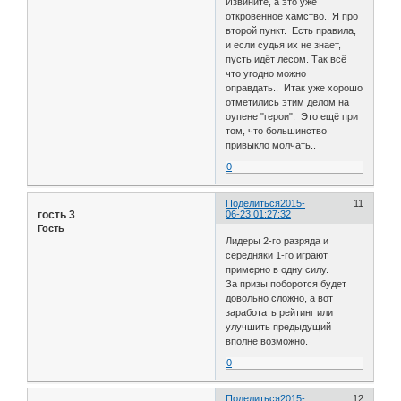
Извините, а это уже
откровенное хамство.. Я про
второй пункт. Есть правила,
и если судья их не знает,
пусть идёт лесом. Так всё
что угодно можно
оправдать.. Итак уже хорошо
отметились этим делом на
оупене "герои". Это ещё при
том, что большинство
привыкло молчать..
0
Поделиться
2015-
11
гость 3
06-23 01:27:32
Гость
Лидеры 2-го разряда и
середняки 1-го играют
примерно в одну силу.
За призы поборотся будет
довольно сложно, а вот
заработать рейтинг или
улучшить предыдущий
вполне возможно.
0
Поделиться
2015-
12