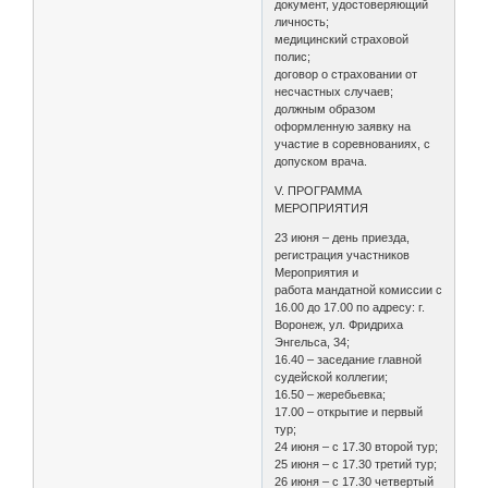
документ, удостоверяющий
личность;
медицинский страховой
полис;
договор о страховании от
несчастных случаев;
должным образом
оформленную заявку на
участие в соревнованиях, с
допуском врача.
V. ПРОГРАММА
МЕРОПРИЯТИЯ
23 июня – день приезда,
регистрация участников
Мероприятия и
работа мандатной комиссии с
16.00 до 17.00 по адресу: г.
Воронеж, ул. Фридриха
Энгельса, 34;
16.40 – заседание главной
судейской коллегии;
16.50 – жеребьевка;
17.00 – открытие и первый
тур;
24 июня – с 17.30 второй тур;
25 июня – с 17.30 третий тур;
26 июня – с 17.30 четвертый