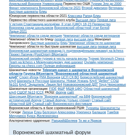
Апрельский Воронеж
Универсиада
Первенство ОШК
Турнир Эло до 2000
Финал чемпионата Воронежской области-2021
Второй дивизион
Ветераны
Быстрые шахматы
Блиц
Юниорские первенства области-2021
Классика
Рапид
Блиц
Первенство областного шахматного клуба
Высшая лига
Первая лига
V летняя Спартакиада молодёжи, II этап (ЦФО) 18-23
Первенство
Воронежа среди школьников
Воронежский областной этап Белой
Ладьи-2021
Чемпионат области среди женщин
Чемпионат области среди ветеранов
Чемпионат области по блицу
первая лига
высшая лига
Мемориал
Загоровского
быстрые шахматы
блиц
Чемпионат области по шахматам
Чемпионат области по быстрым шахматам
высшая лига
первая лига
Воронежская шахматная команда (с подтверждёнными никами) на lichess
Проект Патиум (PostOrion) ВКонтакте
Воронежский онлайн-турнир в честь начала весны
Турнир Voronezh Chess
Team на lichess к Международному дню шахмат
Онлайн-чемпионат
Европы на chess.com
Полная информация
Шахматные новости:
Telegram-канал о шахматах в Воронежской
области
Группа ВКонтакте "Воронежский областной шахматный
клуб"
Спорт-Игрок
РИА Воронеж
ЦСП СК ВО
Борисоглебский шахматный
клуб
Шахматы в Россоши
Шахматы. Новая Усмань
Клуб "Дебют" СОШ
№101
Клуб "Эндшпиль" Лицея №4
Нововоронежский ДДТ
Труд-Черноземье
Шахматные организации:
FIDE
ФШР
МШФ ЦФО
Областной шахматный
клуб
СШОР №13
ICCF
РАЗШ:
форум
сайт
Шахсекция ВКонтакте
"Воронеж шахматный" на БВФ
Воронежский
исторический форум
Cтарый форум (только чтение)
Старый сайт
областной ШФ
Старый сайт Воронежского фестиваля
Воронежская область в базе соревнований РШФ:
Турниры
Шахматисты
Соседи:
Липецк
Елец
Белгород
Алексеевка
Урюпинск
Балашов
Тамбов
Мичуринск
Курск
Железногорск
Альтернативно одаренные:
Раецкий&Беляев
Те же и Яриков
Воронежский шахматный форум