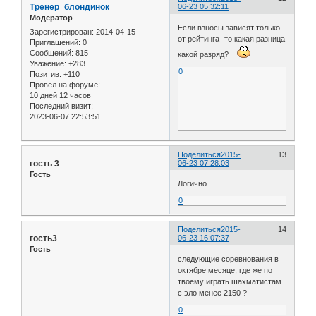
Тренер_блондинок
06-23 05:32:11
Модератор
Если взносы зависят только
Зарегистрирован
: 2014-04-15
от рейтинга- то какая разница
Приглашений:
0
Сообщений:
815
какой разряд?
Уважение:
+283
0
Позитив:
+110
Провел на форуме:
10 дней 12 часов
Последний визит:
2023-06-07 22:53:51
Поделиться
2015-
13
гость 3
06-23 07:28:03
Гость
Логично
0
Поделиться
2015-
14
гость3
06-23 16:07:37
Гость
следующие соревнования в
октябре месяце, где же по
твоему играть шахматистам
с эло менее 2150 ?
0