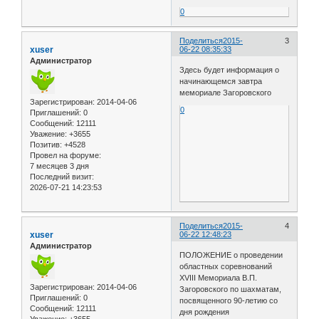
0
Поделиться
2015-
3
xuser
06-22 08:35:33
Администратор
Здесь будет информация о
начинающемся завтра
мемориале Загоровского
Зарегистрирован
: 2014-04-06
0
Приглашений:
0
Сообщений:
12111
Уважение:
+3655
Позитив:
+4528
Провел на форуме:
7 месяцев 3 дня
Последний визит:
2026-07-21 14:23:53
Поделиться
2015-
4
xuser
06-22 12:48:23
Администратор
ПОЛОЖЕНИЕ о проведении
областных соревнований
XVIII Мемориала В.П.
Зарегистрирован
: 2014-04-06
Загоровского по шахматам,
Приглашений:
0
посвященного 90-летию со
Сообщений:
12111
дня рождения