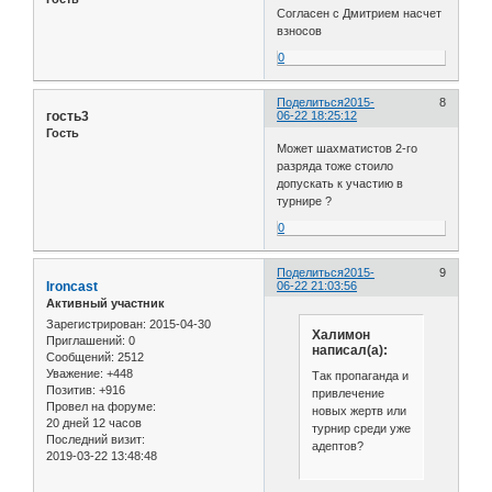
Согласен с Дмитрием насчет
взносов
0
Поделиться
2015-
8
гость3
06-22 18:25:12
Гость
Может шахматистов 2-го
разряда тоже стоило
допускать к участию в
турнире ?
0
Поделиться
2015-
9
Ironcast
06-22 21:03:56
Активный участник
Зарегистрирован
: 2015-04-30
Халимон
Приглашений:
0
написал(а):
Сообщений:
2512
Уважение:
+448
Так пропаганда и
Позитив:
+916
привлечение
Провел на форуме:
новых жертв или
20 дней 12 часов
турнир среди уже
Последний визит:
адептов?
2019-03-22 13:48:48