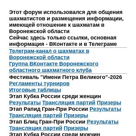
Этот форум использовался для общения
шахматистов и размещения информации,
имеющей отношение к шахматам в
Воронежской области
Сейчас здесь только ссылки, основная
информация - ВКонтакте и в Телеграме
Телеграм-канал о шахматах в
Воронежской области
Группа ВКонтакте Воронежского
областного шахматного клуба
Фестиваль "Имени Петра Великого"-2026
Регламенты турниров
Итоговые таблицы
Этап Кубка России среди женщин
Результаты
Трансляция партий
Призеры
Этап Рапид Гран-При России
Результаты
Трансляция партий
Призеры
Этап Блиц Гран-При России
Результаты
Трансляция партий
Призеры
Этап Кубка России среди мужчин