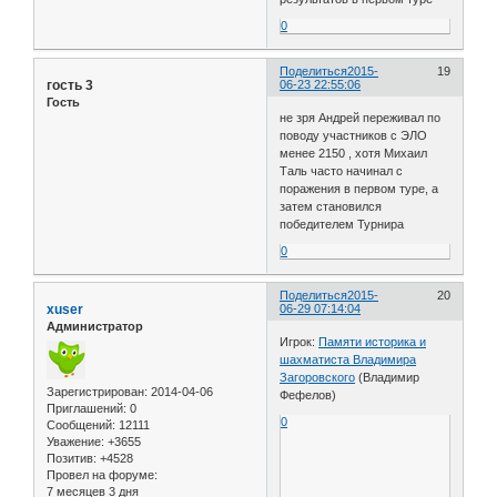
0
Поделиться
2015-
19
гость 3
06-23 22:55:06
Гость
не зря Андрей переживал по
поводу участников с ЭЛО
менее 2150 , хотя Михаил
Таль часто начинал с
поражения в первом туре, а
затем становился
победителем Турнира
0
Поделиться
2015-
20
xuser
06-29 07:14:04
Администратор
Игрок:
Памяти историка и
шахматиста Владимира
Загоровского
(Владимир
Зарегистрирован
: 2014-04-06
Фефелов)
Приглашений:
0
0
Сообщений:
12111
Уважение:
+3655
Позитив:
+4528
Провел на форуме:
7 месяцев 3 дня