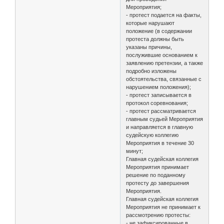
Мероприятия;
- протест подается на факты,
которые нарушают
положение (в содержании
протеста должны быть
указаны причины,
послужившие основанием к
заявлению претензии, а также
подробно изложены
обстоятельства, связанные с
нарушением положения);
- протест записывается в
протокол соревнования;
- протест рассматривается
главным судьей Мероприятия
и направляется в главную
судейскую коллегию
Мероприятия в течение 30
минут;
Главная судейская коллегия
Мероприятия принимает
решение по поданному
протесту до завершения
Мероприятия.
Главная судейская коллегия
Мероприятия не принимает к
рассмотрению протесты:
- не зафиксированные в