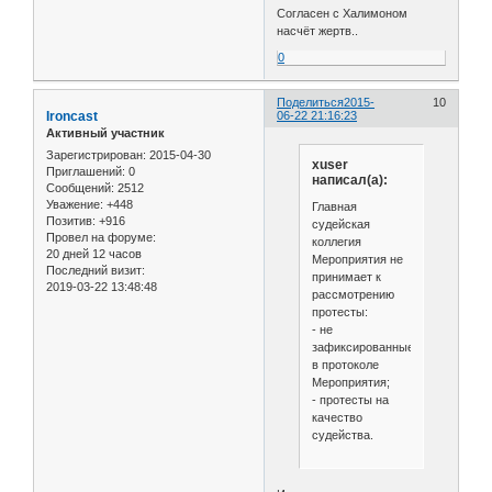
Согласен с Халимоном
насчёт жертв..
0
Поделиться
2015-
10
Ironcast
06-22 21:16:23
Активный участник
Зарегистрирован
: 2015-04-30
xuser
Приглашений:
0
написал(а):
Сообщений:
2512
Уважение:
+448
Главная
Позитив:
+916
судейская
Провел на форуме:
коллегия
20 дней 12 часов
Мероприятия не
Последний визит:
принимает к
2019-03-22 13:48:48
рассмотрению
протесты:
- не
зафиксированные
в протоколе
Мероприятия;
- протесты на
качество
судейства.