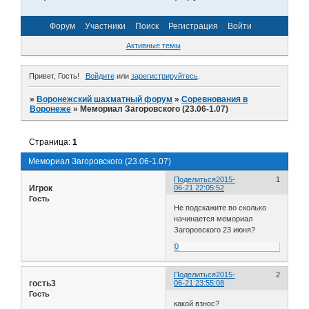
Форум
Участники
Поиск
Регистрация
Войти
Активные темы
Привет, Гость!
Войдите
или
зарегистрируйтесь
.
»
Воронежский шахматный форум
»
Соревнования в
Воронеже
»
Мемориал Загоровского (23.06-1.07)
Страница:
1
Мемориал Загоровского (23.06-1.07)
Поделиться
2015-
1
Игрок
06-21 22:05:52
Гость
Не подскажите во сколько
начинается мемориал
Загоровского 23 июня?
0
Поделиться
2015-
2
гость3
06-21 23:55:08
Гость
какой взнос?