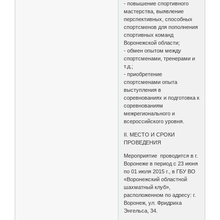
- повышение спортивного
мастерства, выявление
перспективных, способных
спортсменов для пополнения
спортивных команд
Воронежской области;
- обмен опытом между
спортсменами, тренерами и
т.д.;
- приобретение
спортсменами опыта
выступления в
соревнованиях и подготовка к
соревнованиям
межрегионального и
всероссийского уровня.
II. МЕСТО И СРОКИ
ПРОВЕДЕНИЯ
Мероприятие проводится в г.
Воронеже в период с 23 июня
по 01 июля 2015 г., в ГБУ ВО
«Воронежский областной
шахматный клуб»,
расположенном по адресу: г.
Воронеж, ул. Фридриха
Энгельса, 34.