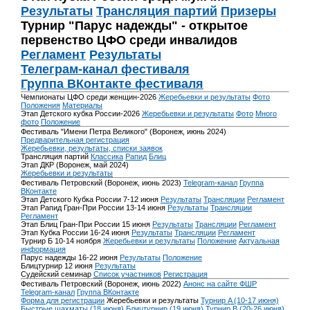
Результаты
Трансляция партий
Призеры
Турнир "Парус надежды" - открытое
первенство ЦФО среди инвалидов
Регламент
Результаты
Телеграм-канал фестиваля
Группа ВКонтакте фестиваля
Чемпионаты ЦФО среди женщин-2026
Жеребьевки и результаты
Фото
Положения
Материалы
Этап Детского кубка России-2026
Жеребьевки и результаты
Фото
Много
фото
Положение
Фестиваль "Имени Петра Великого" (Воронеж, июнь 2024)
Предварительная регистрация
Жеребьевки, результаты, списки заявок
Трансляция партий
Классика
Рапид
Блиц
Этап ДКР (Воронеж, май 2024)
Жеребьевки и результаты
Фестиваль Петровский (Воронеж, июнь 2023)
Telegram-канал
Группа
ВКонтакте
Этап Детского Кубка России 7-12 июня
Результаты
Трансляции
Регламент
Этап Рапид Гран-При России 13-14 июня
Результаты
Трансляции
Регламент
Этап Блиц Гран-При России 15 июня
Результаты
Трансляции
Регламент
Этап Кубка России 16-24 июня
Результаты
Трансляции
Регламент
Турнир Б 10-14 ноября
Жеребьевки и результаты
Положение
Актуальная
информация
Парус надежды 16-22 июня
Результаты
Положение
Блицтурнир 12 июня
Результаты
Судейский семинар
Список участников
Регистрация
Фестиваль Петровский (Воронеж, июнь 2022)
Анонс на сайте ФШР
Telegram-канал
Группа ВКонтакте
Форма для регистрации
Жеребьевки и результаты
Турнир A (10-17 июня)
Быстрые шахматы (18 июня)
Блицтурнир (19 июня)
Турнир B (20-26 июня)