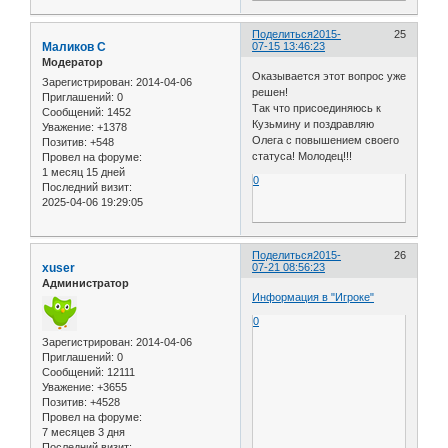
Поделиться
2015-
25
Маликов С
07-15 13:46:23
Модератор
Оказывается этот вопрос уже
Зарегистрирован
: 2014-04-06
решен!
Приглашений:
0
Так что присоединяюсь к
Сообщений:
1452
Кузьмину и поздравляю
Уважение:
+1378
Олега с повышением своего
Позитив:
+548
статуса! Молодец!!!
Провел на форуме:
1 месяц 15 дней
0
Последний визит:
2025-04-06 19:29:05
Поделиться
2015-
26
xuser
07-21 08:56:23
Администратор
Информация в "Игроке"
0
Зарегистрирован
: 2014-04-06
Приглашений:
0
Сообщений:
12111
Уважение:
+3655
Позитив:
+4528
Провел на форуме:
7 месяцев 3 дня
Последний визит: