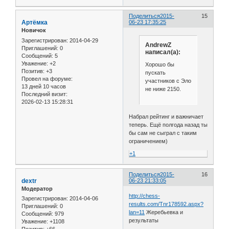
Поделиться
2015-
15
Артёмка
06-23 17:35:25
Новичок
Зарегистрирован
: 2014-04-29
AndrewZ
Приглашений:
0
написал(а):
Сообщений:
5
Уважение:
+2
Хорошо бы
Позитив:
+3
пускать
Провел на форуме:
участников с Эло
13 дней 10 часов
не ниже 2150.
Последний визит:
2026-02-13 15:28:31
Набрал рейтинг и важничает
теперь. Ещё полгода назад ты
бы сам не сыграл с таким
ограничением)
+1
Поделиться
2015-
16
dextr
06-23 21:33:05
Модератор
http://chess-
Зарегистрирован
: 2014-04-06
results.com/Tnr178592.aspx?
Приглашений:
0
lan=11
Жеребьевка и
Сообщений:
979
результаты
Уважение:
+1108