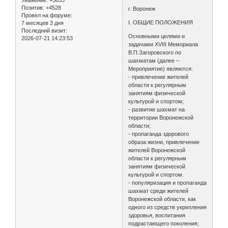
Уважение:
+3655
Позитив:
+4528
г. Воронеж
Провел на форуме:
I. ОБЩИЕ ПОЛОЖЕНИЯ
7 месяцев 3 дня
Последний визит:
Основными целями и
2026-07-21 14:23:53
задачами XVIII Мемориала
В.П.Загоровского по
шахматам (далее –
Мероприятие) являются:
- привлечение жителей
области к регулярным
занятиям физической
культурой и спортом;
- развитие шахмат на
территории Воронежской
области;
- пропаганда здорового
образа жизни, привлечение
жителей Воронежской
области к регулярным
занятиям физической
культурой и спортом.
- популяризация и пропаганда
шахмат среди жителей
Воронежской области, как
одного из средств укрепления
здоровья, воспитания
подрастающего поколения;