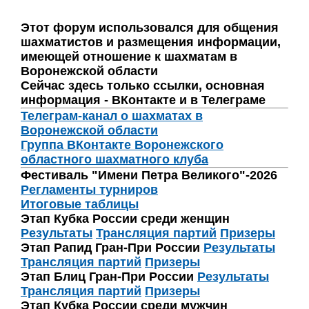
Этот форум использовался для общения
шахматистов и размещения информации,
имеющей отношение к шахматам в
Воронежской области
Сейчас здесь только ссылки, основная
информация - ВКонтакте и в Телеграме
Телеграм-канал о шахматах в
Воронежской области
Группа ВКонтакте Воронежского
областного шахматного клуба
Фестиваль "Имени Петра Великого"-2026
Регламенты турниров
Итоговые таблицы
Этап Кубка России среди женщин
Результаты
Трансляция партий
Призеры
Этап Рапид Гран-При России
Результаты
Трансляция партий
Призеры
Этап Блиц Гран-При России
Результаты
Трансляция партий
Призеры
Этап Кубка России среди мужчин