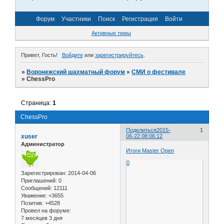
Форум
Участники
Поиск
Регистрация
Войти
Активные темы
Привет, Гость!
Войдите
или
зарегистрируйтесь
.
»
Воронежский шахматный форум
»
СМИ о фестивале
»
ChessPro
Страница:
1
ChessPro
Поделиться
2015-
1
xuser
06-22 08:06:12
Администратор
Итоги Master Open
0
Зарегистрирован
: 2014-04-06
Приглашений:
0
Сообщений:
12111
Уважение:
+3655
Позитив:
+4528
Провел на форуме:
7 месяцев 3 дня