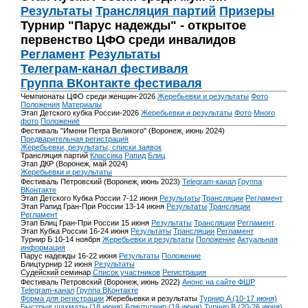
Результаты
Трансляция партий
Призеры
Турнир "Парус надежды" - открытое
первенство ЦФО среди инвалидов
Регламент
Результаты
Телеграм-канал фестиваля
Группа ВКонтакте фестиваля
Чемпионаты ЦФО среди женщин-2026
Жеребьевки и результаты
Фото
Положения
Материалы
Этап Детского кубка России-2026
Жеребьевки и результаты
Фото
Много
фото
Положение
Фестиваль "Имени Петра Великого" (Воронеж, июнь 2024)
Предварительная регистрация
Жеребьевки, результаты, списки заявок
Трансляция партий
Классика
Рапид
Блиц
Этап ДКР (Воронеж, май 2024)
Жеребьевки и результаты
Фестиваль Петровский (Воронеж, июнь 2023)
Telegram-канал
Группа
ВКонтакте
Этап Детского Кубка России 7-12 июня
Результаты
Трансляции
Регламент
Этап Рапид Гран-При России 13-14 июня
Результаты
Трансляции
Регламент
Этап Блиц Гран-При России 15 июня
Результаты
Трансляции
Регламент
Этап Кубка России 16-24 июня
Результаты
Трансляции
Регламент
Турнир Б 10-14 ноября
Жеребьевки и результаты
Положение
Актуальная
информация
Парус надежды 16-22 июня
Результаты
Положение
Блицтурнир 12 июня
Результаты
Судейский семинар
Список участников
Регистрация
Фестиваль Петровский (Воронеж, июнь 2022)
Анонс на сайте ФШР
Telegram-канал
Группа ВКонтакте
Форма для регистрации
Жеребьевки и результаты
Турнир A (10-17 июня)
Быстрые шахматы (18 июня)
Блицтурнир (19 июня)
Турнир B (20-26 июня)