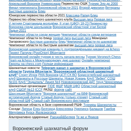
Апрельский Воронеж
Универсиада
Первенство ОШК
Турнир Эло до 2000
Финал чемпионата Воронежской области-2021
Второй дивизион
Ветераны
Быстрые шахматы
Блиц
Юниорские первенства области-2021
Классика
Рапид
Блиц
Первенство областного шахматного клуба
Высшая лига
Первая лига
V летняя Спартакиада молодёжи, II этап (ЦФО) 18-23
Первенство
Воронежа среди школьников
Воронежский областной этап Белой
Ладьи-2021
Чемпионат области среди женщин
Чемпионат области среди ветеранов
Чемпионат области по блицу
первая лига
высшая лига
Мемориал
Загоровского
быстрые шахматы
блиц
Чемпионат области по шахматам
Чемпионат области по быстрым шахматам
высшая лига
первая лига
Воронежская шахматная команда (с подтверждёнными никами) на lichess
Проект Патиум (PostOrion) ВКонтакте
Воронежский онлайн-турнир в честь начала весны
Турнир Voronezh Chess
Team на lichess к Международному дню шахмат
Онлайн-чемпионат
Европы на chess.com
Полная информация
Шахматные новости:
Telegram-канал о шахматах в Воронежской
области
Группа ВКонтакте "Воронежский областной шахматный
клуб"
Спорт-Игрок
РИА Воронеж
ЦСП СК ВО
Борисоглебский шахматный
клуб
Шахматы в Россоши
Шахматы. Новая Усмань
Клуб "Дебют" СОШ
№101
Клуб "Эндшпиль" Лицея №4
Нововоронежский ДДТ
Труд-Черноземье
Шахматные организации:
FIDE
ФШР
МШФ ЦФО
Областной шахматный
клуб
СШОР №13
ICCF
РАЗШ:
форум
сайт
Шахсекция ВКонтакте
"Воронеж шахматный" на БВФ
Воронежский
исторический форум
Cтарый форум (только чтение)
Старый сайт
областной ШФ
Старый сайт Воронежского фестиваля
Воронежская область в базе соревнований РШФ:
Турниры
Шахматисты
Соседи:
Липецк
Елец
Белгород
Алексеевка
Урюпинск
Балашов
Тамбов
Мичуринск
Курск
Железногорск
Альтернативно одаренные:
Раецкий&Беляев
Те же и Яриков
Воронежский шахматный форум