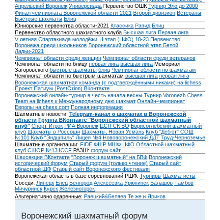
Апрельский Воронеж
Универсиада
Первенство ОШК
Турнир Эло до 2000
Финал чемпионата Воронежской области-2021
Второй дивизион
Ветераны
Быстрые шахматы
Блиц
Юниорские первенства области-2021
Классика
Рапид
Блиц
Первенство областного шахматного клуба
Высшая лига
Первая лига
V летняя Спартакиада молодёжи, II этап (ЦФО) 18-23
Первенство
Воронежа среди школьников
Воронежский областной этап Белой
Ладьи-2021
Чемпионат области среди женщин
Чемпионат области среди ветеранов
Чемпионат области по блицу
первая лига
высшая лига
Мемориал
Загоровского
быстрые шахматы
блиц
Чемпионат области по шахматам
Чемпионат области по быстрым шахматам
высшая лига
первая лига
Воронежская шахматная команда (с подтверждёнными никами) на lichess
Проект Патиум (PostOrion) ВКонтакте
Воронежский онлайн-турнир в честь начала весны
Турнир Voronezh Chess
Team на lichess к Международному дню шахмат
Онлайн-чемпионат
Европы на chess.com
Полная информация
Шахматные новости:
Telegram-канал о шахматах в Воронежской
области
Группа ВКонтакте "Воронежский областной шахматный
клуб"
Спорт-Игрок
РИА Воронеж
ЦСП СК ВО
Борисоглебский шахматный
клуб
Шахматы в Россоши
Шахматы. Новая Усмань
Клуб "Дебют" СОШ
№101
Клуб "Эндшпиль" Лицея №4
Нововоронежский ДДТ
Труд-Черноземье
Шахматные организации:
FIDE
ФШР
МШФ ЦФО
Областной шахматный
клуб
СШОР №13
ICCF
РАЗШ:
форум
сайт
Шахсекция ВКонтакте
"Воронеж шахматный" на БВФ
Воронежский
исторический форум
Cтарый форум (только чтение)
Старый сайт
областной ШФ
Старый сайт Воронежского фестиваля
Воронежская область в базе соревнований РШФ:
Турниры
Шахматисты
Соседи:
Липецк
Елец
Белгород
Алексеевка
Урюпинск
Балашов
Тамбов
Мичуринск
Курск
Железногорск
Альтернативно одаренные:
Раецкий&Беляев
Те же и Яриков
Воронежский шахматный форум