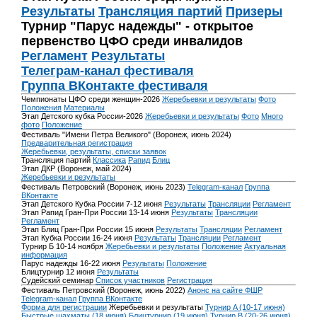
Результаты
Трансляция партий
Призеры
Турнир "Парус надежды" - открытое
первенство ЦФО среди инвалидов
Регламент
Результаты
Телеграм-канал фестиваля
Группа ВКонтакте фестиваля
Чемпионаты ЦФО среди женщин-2026
Жеребьевки и результаты
Фото
Положения
Материалы
Этап Детского кубка России-2026
Жеребьевки и результаты
Фото
Много
фото
Положение
Фестиваль "Имени Петра Великого" (Воронеж, июнь 2024)
Предварительная регистрация
Жеребьевки, результаты, списки заявок
Трансляция партий
Классика
Рапид
Блиц
Этап ДКР (Воронеж, май 2024)
Жеребьевки и результаты
Фестиваль Петровский (Воронеж, июнь 2023)
Telegram-канал
Группа
ВКонтакте
Этап Детского Кубка России 7-12 июня
Результаты
Трансляции
Регламент
Этап Рапид Гран-При России 13-14 июня
Результаты
Трансляции
Регламент
Этап Блиц Гран-При России 15 июня
Результаты
Трансляции
Регламент
Этап Кубка России 16-24 июня
Результаты
Трансляции
Регламент
Турнир Б 10-14 ноября
Жеребьевки и результаты
Положение
Актуальная
информация
Парус надежды 16-22 июня
Результаты
Положение
Блицтурнир 12 июня
Результаты
Судейский семинар
Список участников
Регистрация
Фестиваль Петровский (Воронеж, июнь 2022)
Анонс на сайте ФШР
Telegram-канал
Группа ВКонтакте
Форма для регистрации
Жеребьевки и результаты
Турнир A (10-17 июня)
Быстрые шахматы (18 июня)
Блицтурнир (19 июня)
Турнир B (20-26 июня)