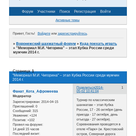
Форум
Участники
Поиск
Регистрация
Войти
Активные темы
Привет, Гость!
Войдите
или
зарегистрируйтесь
.
»
Воронежский шахматный форум
»
Куда поехать играть
»
"Мемориал М.И. Чигорина" – этап Кубка России среди
мужчин 2014 г.
Страница:
1
"Мемориал М.И. Чигорина" – этап Кубка России среди мужчин
2014 г.
Поделиться
2014-
1
Фанат_Кота_Афромеева
05-02 10:41:04
Модератор
Турнир по классическим
Зарегистрирован
: 2014-04-15
шахматам – этап Кубка
Приглашений:
0
России, 17 - 26 октября (день
Сообщений:
315
приезда - 17 октября, день
Уважение:
+124
отъезда - 27 октября).
Позитив:
+102
Соревнования проводятся в
Провел на форуме:
14 дней 15 часов
отеле «Парк» (м. Крестовский
Последний визит:
остров, Северная дорога