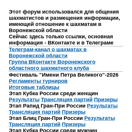
Этот форум использовался для общения
шахматистов и размещения информации,
имеющей отношение к шахматам в
Воронежской области
Сейчас здесь только ссылки, основная
информация - ВКонтакте и в Телеграме
Телеграм-канал о шахматах в
Воронежской области
Группа ВКонтакте Воронежского
областного шахматного клуба
Фестиваль "Имени Петра Великого"-2026
Регламенты турниров
Итоговые таблицы
Этап Кубка России среди женщин
Результаты
Трансляция партий
Призеры
Этап Рапид Гран-При России
Результаты
Трансляция партий
Призеры
Этап Блиц Гран-При России
Результаты
Трансляция партий
Призеры
Этап Кубка России среди мужчин