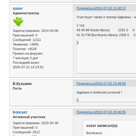
xuser
Поделиться
2015-07-02 21:48:13
Администратор
Участвует также и тренер Адрианы - 
1 тур
49 49 IM Kostin Alexey 2291 0 0
Зарегистрирован
: 2014-04-06
41 41 FM Bochkarev Alexey 2306 0 0
Приглашений:
0
Сообщений:
12111
0
Уважение:
+3655
Позитив:
+4528
Провел на форуме:
7 месяцев 3 дня
Последний визит:
2026-07-21 14:23:53
В.Кузьмин
Поделиться
2015-07-02 23:48:58
Гость
Адриане и Алексею успехов !
0
Ironcast
Поделиться
2015-07-03 20:46:05
Активный участник
Зарегистрирован
: 2015-04-30
xuser написал(а):
Приглашений:
0
Сообщений:
2512
Bochkarev