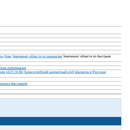
ты
блиц
Чемпионат области по шахматам
Чемпионат области по быстрым
лная информация
неж
ЦСП СК ВО
Борисоглебский шахматный клуб
Шахматы в Россоши
ежского фестиваля