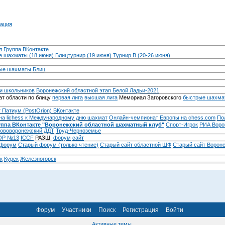
ация
л
Группа ВКонтакте
 шахматы (18 июня)
Блицтурнир (19 июня)
Турнир B (20-26 июня)
ые шахматы
Блиц
и школьников
Воронежский областной этап Белой Ладьи-2021
т области по блицу
первая лига
высшая лига
Мемориал Загоровского
быстрые шахма
 Патиум (PostOrion) ВКонтакте
на lichess к Международному дню шахмат
Онлайн-чемпионат Европы на chess.com
По
уппа ВКонтакте "Воронежский областной шахматный клуб"
Спорт-Игрок
РИА Воро
ововоронежский ДДТ
Труд-Черноземье
Р №13
ICCF
РАЗШ:
форум
сайт
 форум
Cтарый форум (только чтение)
Старый сайт областной ШФ
Старый сайт Ворон
к
Курск
Железногорск
Форум
Участники
Поиск
Регистрация
Войти
Активные темы