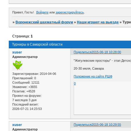
Привет, Гость!
Войдите
или
зарегистрируйтесь
.
»
Воронежский шахматный форум
»
Наши играют на выезде
»
Турн
Страница:
1
Турниры в Самарской области
xuser
Поделиться
2015-06-18 10:28:00
Администратор
"Жигулевские просторы" - этап Детск
20-30 июля, Самара
Зарегистрирован
: 2014-04-06
Положение на сайте РШФ
Приглашений:
0
Сообщений:
12111
0
Уважение:
+3655
Позитив:
+4528
Провел на форуме:
7 месяцев 3 дня
Последний визит:
2026-07-21 14:23:53
xuser
Поделиться
2015-06-18 10:29:55
Администратор