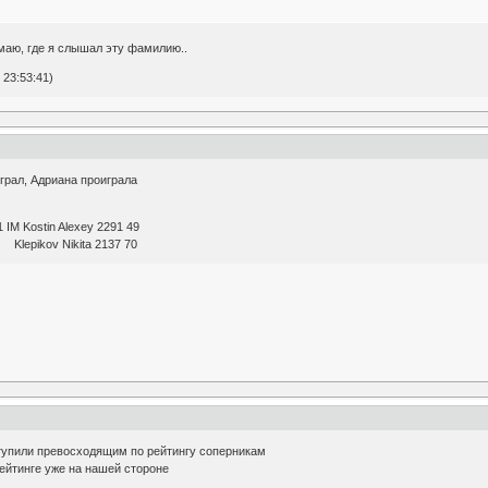
умаю, где я слышал эту фамилию..
 23:53:41)
грал, Адриана проиграла
M Kostin Alexey 2291 49
Klepikov Nikita 2137 70
тупили превосходящим по рейтингу соперникам
ейтинге уже на нашей стороне