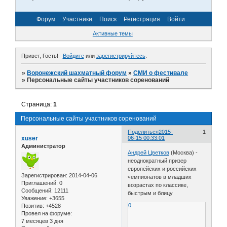
Форум
Участники
Поиск
Регистрация
Войти
Активные темы
Привет, Гость!
Войдите
или
зарегистрируйтесь
.
»
Воронежский шахматный форум
»
СМИ о фестивале
»
Персональные сайты участников соренований
Страница:
1
Персональные сайты участников соренований
Поделиться
2015-
1
xuser
06-15 00:33:01
Администратор
Андрей Цветков
(Москва) -
неоднократный призер
европейских и российских
Зарегистрирован
: 2014-04-06
чемпионатов в младших
Приглашений:
0
возрастах по классике,
Сообщений:
12111
быстрым и блицу
Уважение:
+3655
0
Позитив:
+4528
Провел на форуме:
7 месяцев 3 дня