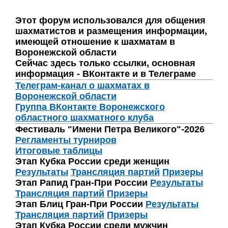
Этот форум использовался для общения
шахматистов и размещения информации,
имеющей отношение к шахматам в
Воронежской области
Сейчас здесь только ссылки, основная
информация - ВКонтакте и в Телеграме
Телеграм-канал о шахматах в
Воронежской области
Группа ВКонтакте Воронежского
областного шахматного клуба
Фестиваль "Имени Петра Великого"-2026
Регламенты турниров
Итоговые таблицы
Этап Кубка России среди женщин
Результаты
Трансляция партий
Призеры
Этап Рапид Гран-При России
Результаты
Трансляция партий
Призеры
Этап Блиц Гран-При России
Результаты
Трансляция партий
Призеры
Этап Кубка России среди мужчин