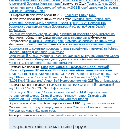
Апрельский Воронеж
Универсиада
Первенство ОШК
Турнир Эло до 2000
Финал чемпионата Воронежской области-2021
Второй дивизион
Ветераны
Быстрые шахматы
Блиц
Юниорские первенства области-2021
Классика
Рапид
Блиц
Первенство областного шахматного клуба
Высшая лига
Первая лига
V летняя Спартакиада молодёжи, II этап (ЦФО) 18-23
Первенство
Воронежа среди школьников
Воронежский областной этап Белой
Ладьи-2021
Чемпионат области среди женщин
Чемпионат области среди ветеранов
Чемпионат области по блицу
первая лига
высшая лига
Мемориал
Загоровского
быстрые шахматы
блиц
Чемпионат области по шахматам
Чемпионат области по быстрым шахматам
высшая лига
первая лига
Воронежская шахматная команда (с подтверждёнными никами) на lichess
Проект Патиум (PostOrion) ВКонтакте
Воронежский онлайн-турнир в честь начала весны
Турнир Voronezh Chess
Team на lichess к Международному дню шахмат
Онлайн-чемпионат
Европы на chess.com
Полная информация
Шахматные новости:
Telegram-канал о шахматах в Воронежской
области
Группа ВКонтакте "Воронежский областной шахматный
клуб"
Спорт-Игрок
РИА Воронеж
ЦСП СК ВО
Борисоглебский шахматный
клуб
Шахматы в Россоши
Шахматы. Новая Усмань
Клуб "Дебют" СОШ
№101
Клуб "Эндшпиль" Лицея №4
Нововоронежский ДДТ
Труд-Черноземье
Шахматные организации:
FIDE
ФШР
МШФ ЦФО
Областной шахматный
клуб
СШОР №13
ICCF
РАЗШ:
форум
сайт
Шахсекция ВКонтакте
"Воронеж шахматный" на БВФ
Воронежский
исторический форум
Cтарый форум (только чтение)
Старый сайт
областной ШФ
Старый сайт Воронежского фестиваля
Воронежская область в базе соревнований РШФ:
Турниры
Шахматисты
Соседи:
Липецк
Елец
Белгород
Алексеевка
Урюпинск
Балашов
Тамбов
Мичуринск
Курск
Железногорск
Альтернативно одаренные:
Раецкий&Беляев
Те же и Яриков
Воронежский шахматный форум