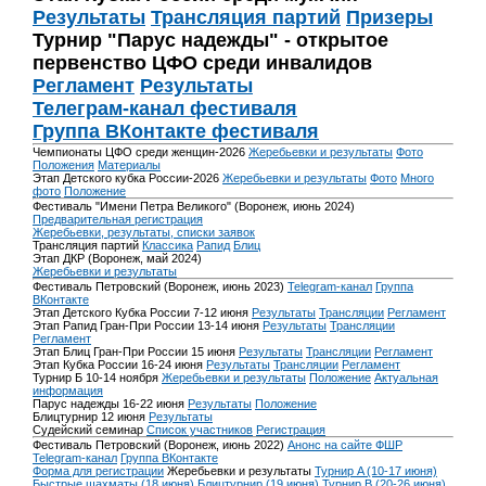
Результаты
Трансляция партий
Призеры
Турнир "Парус надежды" - открытое
первенство ЦФО среди инвалидов
Регламент
Результаты
Телеграм-канал фестиваля
Группа ВКонтакте фестиваля
Чемпионаты ЦФО среди женщин-2026
Жеребьевки и результаты
Фото
Положения
Материалы
Этап Детского кубка России-2026
Жеребьевки и результаты
Фото
Много
фото
Положение
Фестиваль "Имени Петра Великого" (Воронеж, июнь 2024)
Предварительная регистрация
Жеребьевки, результаты, списки заявок
Трансляция партий
Классика
Рапид
Блиц
Этап ДКР (Воронеж, май 2024)
Жеребьевки и результаты
Фестиваль Петровский (Воронеж, июнь 2023)
Telegram-канал
Группа
ВКонтакте
Этап Детского Кубка России 7-12 июня
Результаты
Трансляции
Регламент
Этап Рапид Гран-При России 13-14 июня
Результаты
Трансляции
Регламент
Этап Блиц Гран-При России 15 июня
Результаты
Трансляции
Регламент
Этап Кубка России 16-24 июня
Результаты
Трансляции
Регламент
Турнир Б 10-14 ноября
Жеребьевки и результаты
Положение
Актуальная
информация
Парус надежды 16-22 июня
Результаты
Положение
Блицтурнир 12 июня
Результаты
Судейский семинар
Список участников
Регистрация
Фестиваль Петровский (Воронеж, июнь 2022)
Анонс на сайте ФШР
Telegram-канал
Группа ВКонтакте
Форма для регистрации
Жеребьевки и результаты
Турнир A (10-17 июня)
Быстрые шахматы (18 июня)
Блицтурнир (19 июня)
Турнир B (20-26 июня)