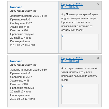
Поделиться
2015-
5
Ironcast
06-15 18:07:35
Активный участник
А у Провоторова третий день
Зарегистрирован
: 2015-04-30
подряд интересные позиции..
Приглашений:
0
Правда, что-то часы не
Сообщений:
2512
показывают в отличие от
Уважение:
+448
остальных досок..
Позитив:
+916
Провел на форуме:
0
20 дней 12 часов
Последний визит:
2019-03-22 13:48:48
Поделиться
2015-
6
Ironcast
06-16 18:31:44
Активный участник
А сегодня, похоже массовый
Зарегистрирован
: 2015-04-30
залёт, притом что у всех
Приглашений:
0
неплохие позиции по дебюту
Сообщений:
2512
были..
Уважение:
+448
Позитив:
+916
0
Провел на форуме:
20 дней 12 часов
Последний визит:
2019-03-22 13:48:48