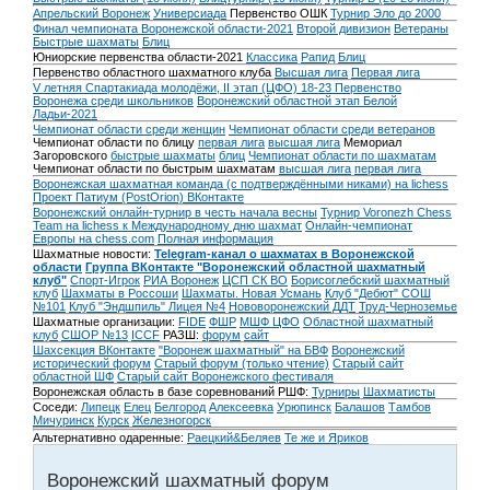
Апрельский Воронеж
Универсиада
Первенство ОШК
Турнир Эло до 2000
Финал чемпионата Воронежской области-2021
Второй дивизион
Ветераны
Быстрые шахматы
Блиц
Юниорские первенства области-2021
Классика
Рапид
Блиц
Первенство областного шахматного клуба
Высшая лига
Первая лига
V летняя Спартакиада молодёжи, II этап (ЦФО) 18-23
Первенство
Воронежа среди школьников
Воронежский областной этап Белой
Ладьи-2021
Чемпионат области среди женщин
Чемпионат области среди ветеранов
Чемпионат области по блицу
первая лига
высшая лига
Мемориал
Загоровского
быстрые шахматы
блиц
Чемпионат области по шахматам
Чемпионат области по быстрым шахматам
высшая лига
первая лига
Воронежская шахматная команда (с подтверждёнными никами) на lichess
Проект Патиум (PostOrion) ВКонтакте
Воронежский онлайн-турнир в честь начала весны
Турнир Voronezh Chess
Team на lichess к Международному дню шахмат
Онлайн-чемпионат
Европы на chess.com
Полная информация
Шахматные новости:
Telegram-канал о шахматах в Воронежской
области
Группа ВКонтакте "Воронежский областной шахматный
клуб"
Спорт-Игрок
РИА Воронеж
ЦСП СК ВО
Борисоглебский шахматный
клуб
Шахматы в Россоши
Шахматы. Новая Усмань
Клуб "Дебют" СОШ
№101
Клуб "Эндшпиль" Лицея №4
Нововоронежский ДДТ
Труд-Черноземье
Шахматные организации:
FIDE
ФШР
МШФ ЦФО
Областной шахматный
клуб
СШОР №13
ICCF
РАЗШ:
форум
сайт
Шахсекция ВКонтакте
"Воронеж шахматный" на БВФ
Воронежский
исторический форум
Cтарый форум (только чтение)
Старый сайт
областной ШФ
Старый сайт Воронежского фестиваля
Воронежская область в базе соревнований РШФ:
Турниры
Шахматисты
Соседи:
Липецк
Елец
Белгород
Алексеевка
Урюпинск
Балашов
Тамбов
Мичуринск
Курск
Железногорск
Альтернативно одаренные:
Раецкий&Беляев
Те же и Яриков
Воронежский шахматный форум