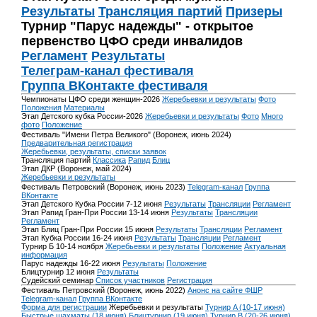
Результаты
Трансляция партий
Призеры
Турнир "Парус надежды" - открытое
первенство ЦФО среди инвалидов
Регламент
Результаты
Телеграм-канал фестиваля
Группа ВКонтакте фестиваля
Чемпионаты ЦФО среди женщин-2026
Жеребьевки и результаты
Фото
Положения
Материалы
Этап Детского кубка России-2026
Жеребьевки и результаты
Фото
Много
фото
Положение
Фестиваль "Имени Петра Великого" (Воронеж, июнь 2024)
Предварительная регистрация
Жеребьевки, результаты, списки заявок
Трансляция партий
Классика
Рапид
Блиц
Этап ДКР (Воронеж, май 2024)
Жеребьевки и результаты
Фестиваль Петровский (Воронеж, июнь 2023)
Telegram-канал
Группа
ВКонтакте
Этап Детского Кубка России 7-12 июня
Результаты
Трансляции
Регламент
Этап Рапид Гран-При России 13-14 июня
Результаты
Трансляции
Регламент
Этап Блиц Гран-При России 15 июня
Результаты
Трансляции
Регламент
Этап Кубка России 16-24 июня
Результаты
Трансляции
Регламент
Турнир Б 10-14 ноября
Жеребьевки и результаты
Положение
Актуальная
информация
Парус надежды 16-22 июня
Результаты
Положение
Блицтурнир 12 июня
Результаты
Судейский семинар
Список участников
Регистрация
Фестиваль Петровский (Воронеж, июнь 2022)
Анонс на сайте ФШР
Telegram-канал
Группа ВКонтакте
Форма для регистрации
Жеребьевки и результаты
Турнир A (10-17 июня)
Быстрые шахматы (18 июня)
Блицтурнир (19 июня)
Турнир B (20-26 июня)