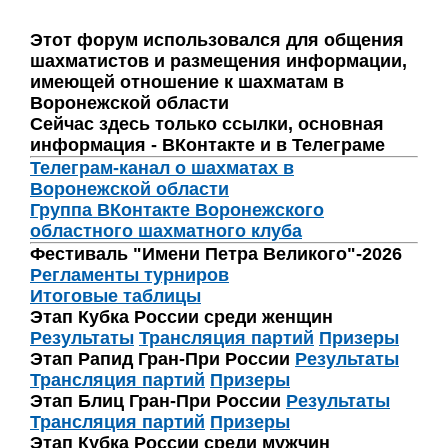
Этот форум использовался для общения
шахматистов и размещения информации,
имеющей отношение к шахматам в
Воронежской области
Сейчас здесь только ссылки, основная
информация - ВКонтакте и в Телеграме
Телеграм-канал о шахматах в
Воронежской области
Группа ВКонтакте Воронежского
областного шахматного клуба
Фестиваль "Имени Петра Великого"-2026
Регламенты турниров
Итоговые таблицы
Этап Кубка России среди женщин
Результаты
Трансляция партий
Призеры
Этап Рапид Гран-При России
Результаты
Трансляция партий
Призеры
Этап Блиц Гран-При России
Результаты
Трансляция партий
Призеры
Этап Кубка России среди мужчин