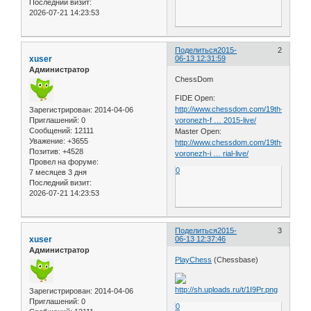
Последний визит:
2026-07-21 14:23:53
Поделиться
2015-
2
xuser
06-13 12:31:59
Администратор
ChessDom
FIDE Open:
http://www.chessdom.com/19th-
Зарегистрирован
: 2014-04-06
voronezh-f … 2015-live/
Приглашений:
0
Сообщений:
12111
Master Open:
Уважение:
+3655
http://www.chessdom.com/19th-
Позитив:
+4528
voronezh-i … rial-live/
Провел на форуме:
0
7 месяцев 3 дня
Последний визит:
2026-07-21 14:23:53
Поделиться
2015-
3
xuser
06-13 12:37:46
Администратор
PlayChess
(Chessbase)
Зарегистрирован
: 2014-04-06
Приглашений:
0
0