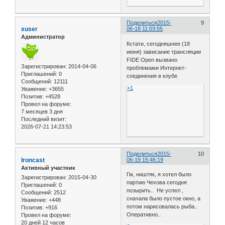
Поделиться
2015-
9
xuser
06-18 11:03:55
Администратор
Кстати, сегодняшнее (18
июня) зависание трансляции
FIDE Open вызвано
Зарегистрирован
: 2014-04-06
проблемами Интернет-
Приглашений:
0
соединения в клубе
Сообщений:
12111
+1
Уважение:
+3655
Позитив:
+4528
Провел на форуме:
7 месяцев 3 дня
Последний визит:
2026-07-21 14:23:53
Поделиться
2015-
10
Ironcast
06-19 15:46:19
Активный участник
Гм, ништяк, я хотел было
Зарегистрирован
: 2015-04-30
партию Чехова сегодня
Приглашений:
0
позырить.. Не успел ,
Сообщений:
2512
сначала было пустое окно, а
Уважение:
+448
потом нарисовалась рыба..
Позитив:
+916
Оперативно..
Провел на форуме:
20 дней 12 часов