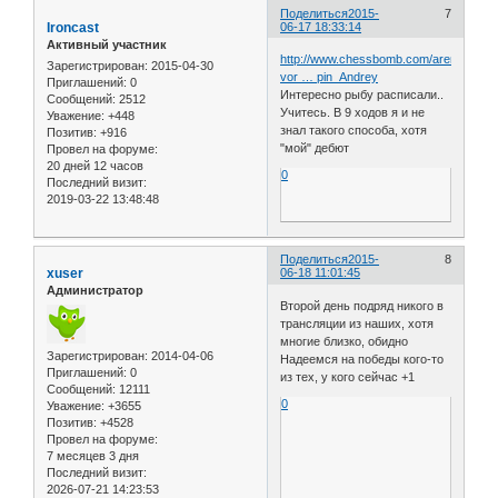
Поделиться
2015-
7
Ironcast
06-17 18:33:14
Активный участник
http://www.chessbomb.com/arena/2015
Зарегистрирован
: 2015-04-30
vor … pin_Andrey
Приглашений:
0
Интересно рыбу расписали..
Сообщений:
2512
Учитесь. В 9 ходов я и не
Уважение:
+448
знал такого способа, хотя
Позитив:
+916
"мой" дебют
Провел на форуме:
20 дней 12 часов
0
Последний визит:
2019-03-22 13:48:48
Поделиться
2015-
8
xuser
06-18 11:01:45
Администратор
Второй день подряд никого в
трансляции из наших, хотя
многие близко, обидно
Зарегистрирован
: 2014-04-06
Надеемся на победы кого-то
Приглашений:
0
из тех, у кого сейчас +1
Сообщений:
12111
0
Уважение:
+3655
Позитив:
+4528
Провел на форуме:
7 месяцев 3 дня
Последний визит:
2026-07-21 14:23:53