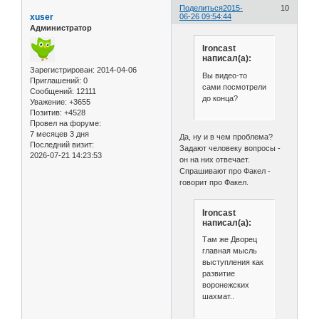
Поделиться
2015-
10
xuser
06-26 09:54:44
Администратор
Ironcast
написал(а):
Зарегистрирован
: 2014-04-06
Вы видео-то
Приглашений:
0
сами посмотрели
Сообщений:
12111
до конца?
Уважение:
+3655
Позитив:
+4528
Провел на форуме:
7 месяцев 3 дня
Да, ну и в чем проблема?
Последний визит:
Задают человеку вопросы -
2026-07-21 14:23:53
он на них отвечает.
Спрашивают про Факел -
говорит про Факел.
Ironcast
написал(а):
Там же Дворец
главная мысль
выступления как
развитие
воронежских
шахмат..