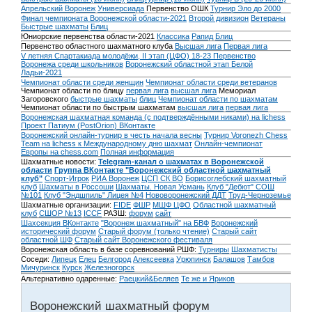
Апрельский Воронеж
Универсиада
Первенство ОШК
Турнир Эло до 2000
Финал чемпионата Воронежской области-2021
Второй дивизион
Ветераны
Быстрые шахматы
Блиц
Юниорские первенства области-2021
Классика
Рапид
Блиц
Первенство областного шахматного клуба
Высшая лига
Первая лига
V летняя Спартакиада молодёжи, II этап (ЦФО) 18-23
Первенство
Воронежа среди школьников
Воронежский областной этап Белой
Ладьи-2021
Чемпионат области среди женщин
Чемпионат области среди ветеранов
Чемпионат области по блицу
первая лига
высшая лига
Мемориал
Загоровского
быстрые шахматы
блиц
Чемпионат области по шахматам
Чемпионат области по быстрым шахматам
высшая лига
первая лига
Воронежская шахматная команда (с подтверждёнными никами) на lichess
Проект Патиум (PostOrion) ВКонтакте
Воронежский онлайн-турнир в честь начала весны
Турнир Voronezh Chess
Team на lichess к Международному дню шахмат
Онлайн-чемпионат
Европы на chess.com
Полная информация
Шахматные новости:
Telegram-канал о шахматах в Воронежской
области
Группа ВКонтакте "Воронежский областной шахматный
клуб"
Спорт-Игрок
РИА Воронеж
ЦСП СК ВО
Борисоглебский шахматный
клуб
Шахматы в Россоши
Шахматы. Новая Усмань
Клуб "Дебют" СОШ
№101
Клуб "Эндшпиль" Лицея №4
Нововоронежский ДДТ
Труд-Черноземье
Шахматные организации:
FIDE
ФШР
МШФ ЦФО
Областной шахматный
клуб
СШОР №13
ICCF
РАЗШ:
форум
сайт
Шахсекция ВКонтакте
"Воронеж шахматный" на БВФ
Воронежский
исторический форум
Cтарый форум (только чтение)
Старый сайт
областной ШФ
Старый сайт Воронежского фестиваля
Воронежская область в базе соревнований РШФ:
Турниры
Шахматисты
Соседи:
Липецк
Елец
Белгород
Алексеевка
Урюпинск
Балашов
Тамбов
Мичуринск
Курск
Железногорск
Альтернативно одаренные:
Раецкий&Беляев
Те же и Яриков
Воронежский шахматный форум