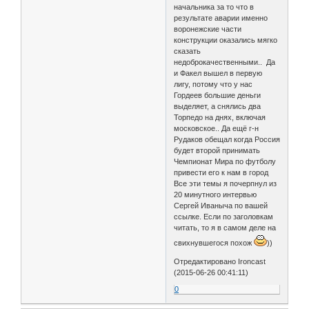
начальника за то что в
результате аварии именно
воронежские части
конструкции оказались мягко
сказать
недоброкачественными.. Да
и Факел вышел в первую
лигу, потому что у нас
Гордеев большие деньги
выделяет, а снялись два
Торпедо на днях, включая
московское.. Да ещё г-н
Рудаков обещал когда Россия
будет второй принимать
Чемпионат Мира по футболу
привести его к нам в город
Все эти темы я почерпнул из
20 минутного интервью
Сергей Иваныча по вашей
ссылке. Если по заголовкам
читать, то я в самом деле на
свихнувшегося похож
))
Отредактировано Ironcast
(2015-06-26 00:41:11)
0