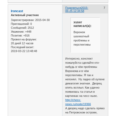
Поделиться
2015-
7
Ironcast
06-25 12:34:58
Активный участник
Зарегистрирован
: 2015-04-30
xuser
Приглашений:
0
написал(а):
Сообщений:
2512
Уважение:
+448
Воронеж
Позитив:
+916
шахматный
Провел на форуме:
проблемы и
20 дней 12 часов
перспективы
Последний визит:
2019-03-22 13:48:48
Интересно, конспект
пожалуйста сделайте кто-
нибудь в чём проблемы
Воронежа и в чём
перспективы. Я так и
непонял. Ну ладно об оупене
демагогия знатная. Дворец
опять всплыл. Как удачно
появилась та статья в
картинках на чесс-ньюс.
http://chess-
news.ru/node/19366
А дворец надо сделать прямо
на Петровском острове,