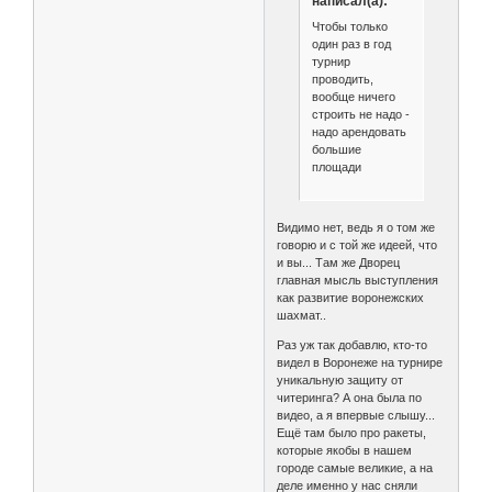
написал(а):
Чтобы только
один раз в год
турнир
проводить,
вообще ничего
строить не надо -
надо арендовать
большие
площади
Видимо нет, ведь я о том же
говорю и с той же идеей, что
и вы... Там же Дворец
главная мысль выступления
как развитие воронежских
шахмат..
Раз уж так добавлю, кто-то
видел в Воронеже на турнире
уникальную защиту от
читеринга? А она была по
видео, а я впервые слышу...
Ещё там было про ракеты,
которые якобы в нашем
городе самые великие, а на
деле именно у нас сняли