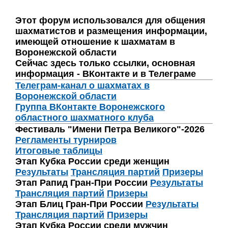
Этот форум использовался для общения
шахматистов и размещения информации,
имеющей отношение к шахматам в
Воронежской области
Сейчас здесь только ссылки, основная
информация - ВКонтакте и в Телеграме
Телеграм-канал о шахматах в
Воронежской области
Группа ВКонтакте Воронежского
областного шахматного клуба
Фестиваль "Имени Петра Великого"-2026
Регламенты турниров
Итоговые таблицы
Этап Кубка России среди женщин
Результаты
Трансляция партий
Призеры
Этап Рапид Гран-При России
Результаты
Трансляция партий
Призеры
Этап Блиц Гран-При России
Результаты
Трансляция партий
Призеры
Этап Кубка России среди мужчин