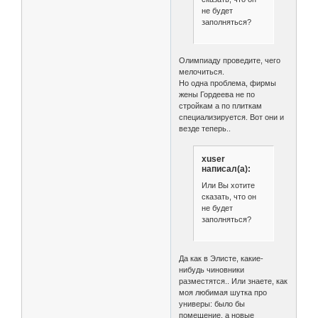
не будет
заполняться?
Олимпиаду проведите, чего
мелочиться.
Но одна проблема, фирмы
жены Гордеева не по
стройкам а по плиткам
специализируется. Вот они и
везде теперь..
xuser
написал(а):
Или Вы хотите
сказать, что он
не будет
заполняться?
Да как в Элисте, какие-
нибудь чиновники
разместятся.. Или знаете, как
моя любимая шутка про
универы: было бы
помещение, а новые