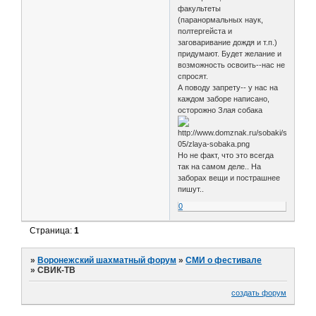
факультеты
(паранормальных наук,
полтергейста и
заговаривание дождя и т.п.)
придумают. Будет желание и
возможность освоить--нас не
спросят.
А поводу запрету-- у нас на
каждом заборе написано,
осторожно Злая собака
Но не факт, что это всегда
так на самом деле.. На
заборах вещи и пострашнее
пишут..
0
Страница:
1
»
Воронежский шахматный форум
»
СМИ о фестивале
»
СВИК-ТВ
создать форум