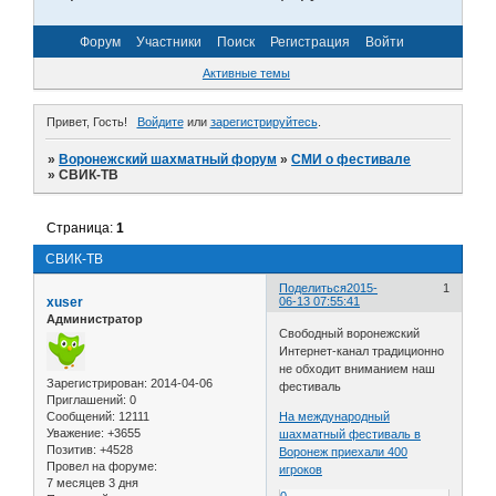
Форум
Участники
Поиск
Регистрация
Войти
Активные темы
Привет, Гость!
Войдите
или
зарегистрируйтесь
.
»
Воронежский шахматный форум
»
СМИ о фестивале
»
СВИК-ТВ
Страница:
1
СВИК-ТВ
Поделиться
2015-
1
xuser
06-13 07:55:41
Администратор
Свободный воронежский
Интернет-канал традиционно
не обходит вниманием наш
Зарегистрирован
: 2014-04-06
фестиваль
Приглашений:
0
Сообщений:
12111
На международный
Уважение:
+3655
шахматный фестиваль в
Позитив:
+4528
Воронеж приехали 400
Провел на форуме:
игроков
7 месяцев 3 дня