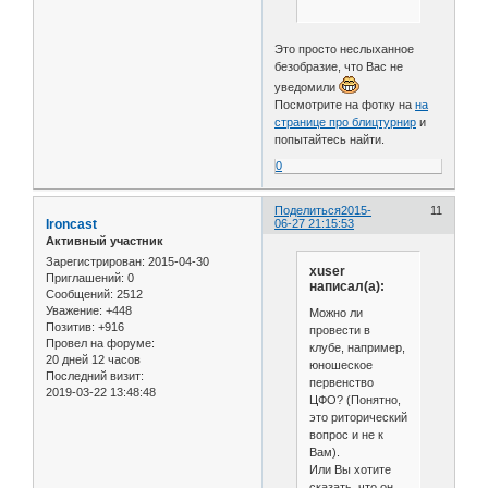
Это просто неслыханное
безобразие, что Вас не
уведомили
Посмотрите на фотку на
на
странице про блицтурнир
и
попытайтесь найти.
0
Поделиться
2015-
11
Ironcast
06-27 21:15:53
Активный участник
Зарегистрирован
: 2015-04-30
xuser
Приглашений:
0
написал(а):
Сообщений:
2512
Уважение:
+448
Можно ли
Позитив:
+916
провести в
Провел на форуме:
клубе, например,
20 дней 12 часов
юношеское
Последний визит:
первенство
2019-03-22 13:48:48
ЦФО? (Понятно,
это риторический
вопрос и не к
Вам).
Или Вы хотите
сказать, что он