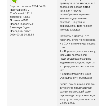
притянута не то что за уши, а
Зарегистрирован
: 2014-04-06
вообще как собаке пятая
Приглашений:
0
нога, как и прочие
Сообщений:
12111
разнообразные картинки
Уважение:
+3655
Умение поддерживать
Позитив:
+4528
разговор - на уровне
Провел на форуме:
дошкольника, типа "а я вот
7 месяцев 3 дня
что еще слышал"
Последний визит:
2026-07-21 14:23:53
Шахматы в Элисте - это
изначально что-то инородное,
и в Сочи зимние виды спорта
тоже
А в Воронеже, сколько я живу,
шахматы всегда были
Люди во дворах играли не
задумываясь, существует ли
в городе дворец шахмат или
нет
И сейчас играют и у Дома
Офицеров и у Пролетария
Делить помещение с кем-то?
Тут в клубе представители
разных организаций даже
одного вида спорта не всегда
могут успешно договориться
между собой