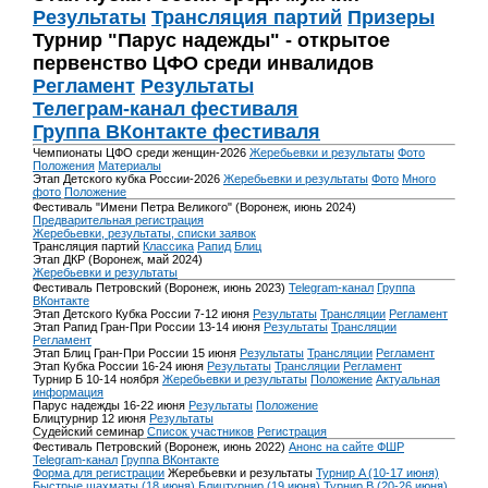
Результаты
Трансляция партий
Призеры
Турнир "Парус надежды" - открытое
первенство ЦФО среди инвалидов
Регламент
Результаты
Телеграм-канал фестиваля
Группа ВКонтакте фестиваля
Чемпионаты ЦФО среди женщин-2026
Жеребьевки и результаты
Фото
Положения
Материалы
Этап Детского кубка России-2026
Жеребьевки и результаты
Фото
Много
фото
Положение
Фестиваль "Имени Петра Великого" (Воронеж, июнь 2024)
Предварительная регистрация
Жеребьевки, результаты, списки заявок
Трансляция партий
Классика
Рапид
Блиц
Этап ДКР (Воронеж, май 2024)
Жеребьевки и результаты
Фестиваль Петровский (Воронеж, июнь 2023)
Telegram-канал
Группа
ВКонтакте
Этап Детского Кубка России 7-12 июня
Результаты
Трансляции
Регламент
Этап Рапид Гран-При России 13-14 июня
Результаты
Трансляции
Регламент
Этап Блиц Гран-При России 15 июня
Результаты
Трансляции
Регламент
Этап Кубка России 16-24 июня
Результаты
Трансляции
Регламент
Турнир Б 10-14 ноября
Жеребьевки и результаты
Положение
Актуальная
информация
Парус надежды 16-22 июня
Результаты
Положение
Блицтурнир 12 июня
Результаты
Судейский семинар
Список участников
Регистрация
Фестиваль Петровский (Воронеж, июнь 2022)
Анонс на сайте ФШР
Telegram-канал
Группа ВКонтакте
Форма для регистрации
Жеребьевки и результаты
Турнир A (10-17 июня)
Быстрые шахматы (18 июня)
Блицтурнир (19 июня)
Турнир B (20-26 июня)