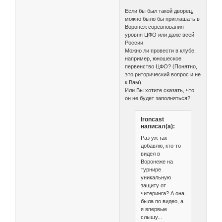
Если бы был такой дворец,
можно было бы приглашать в
Воронеж соревнования
уровня ЦФО или даже всей
России.
Можно ли провести в клубе,
например, юношеское
первенство ЦФО? (Понятно,
это риторический вопрос и не
к Вам).
Или Вы хотите сказать, что
он не будет заполняться?
Ironcast
написал(а):
Раз уж так
добавлю, кто-то
видел в
Воронеже на
турнире
уникальную
защиту от
читеринга? А она
была по видео, а
я впервые
слышу...