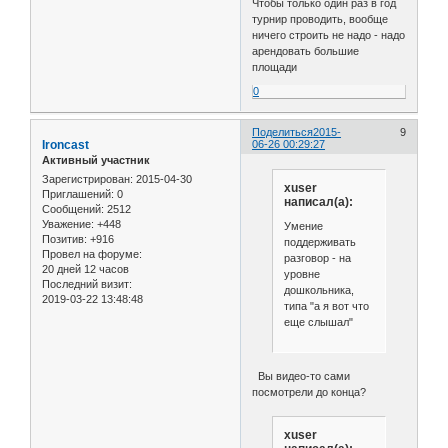
Чтобы только один раз в год
турнир проводить, вообще
ничего строить не надо - надо
арендовать большие
площади
0
Поделиться
2015-
9
Ironcast
06-26 00:29:27
Активный участник
Зарегистрирован
: 2015-04-30
xuser
Приглашений:
0
написал(а):
Сообщений:
2512
Уважение:
+448
Умение
Позитив:
+916
поддерживать
Провел на форуме:
разговор - на
20 дней 12 часов
уровне
Последний визит:
дошкольника,
2019-03-22 13:48:48
типа "а я вот что
еще слышал"
Вы видео-то сами
посмотрели до конца?
xuser