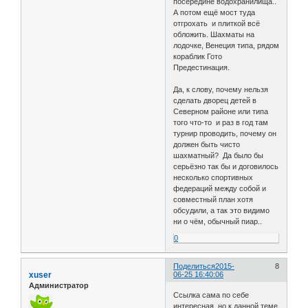
посередине водохранилища..
А потом ещё мост туда
отгрохать и плиткой всё
обложить. Шахматы на
лодочке, Венеция типа, рядом
кораблик Гото
Предестинация.
Да, к слову, почему нельзя
сделать дворец детей в
Северном районе или типа
того что-то и раз в год там
турнир проводить, почему он
должен быть чисто
шахматный? Да было бы
серьёзно так бы и договилось
несколько спортивных
федераций между собой и
совместный план хотя
обсудили, а так это видимо
ни о чём, обычный пиар..
0
Поделиться
2015-
8
xuser
06-25 16:40:06
Администратор
Ссылка сама по себе
интересная, но к данной теме