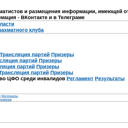
матистов и размещения информации, имеющей о
мация - ВКонтакте и в Телеграме
бласти
шахматного клуба
Трансляция партий
Призеры
сляция партий
Призеры
ляция партий
Призеры
Трансляция партий
Призеры
тво ЦФО среди инвалидов
Регламент
Результаты
я
Материалы
ложение