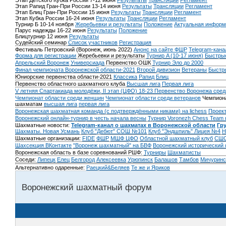
Этап Детского Кубка России 7-12 июня
Результаты
Трансляции
Регламент
Этап Рапид Гран-При России 13-14 июня
Результаты
Трансляции
Регламент
Этап Блиц Гран-При России 15 июня
Результаты
Трансляции
Регламент
Этап Кубка России 16-24 июня
Результаты
Трансляции
Регламент
Турнир Б 10-14 ноября
Жеребьевки и результаты
Положение
Актуальная информ
Парус надежды 16-22 июня
Результаты
Положение
Блицтурнир 12 июня
Результаты
Судейский семинар
Список участников
Регистрация
Фестиваль Петровский (Воронеж, июнь 2022)
Анонс на сайте ФШР
Telegram-кана
Форма для регистрации
Жеребьевки и результаты
Турнир A (10-17 июня)
Быстрые
Апрельский Воронеж
Универсиада
Первенство ОШК
Турнир Эло до 2000
Финал чемпионата Воронежской области-2021
Второй дивизион
Ветераны
Быстр
Юниорские первенства области-2021
Классика
Рапид
Блиц
Первенство областного шахматного клуба
Высшая лига
Первая лига
V летняя Спартакиада молодёжи, II этап (ЦФО) 18-23
Первенство Воронежа сред
Чемпионат области среди женщин
Чемпионат области среди ветеранов
Чемпиона
шахматам
высшая лига
первая лига
Воронежская шахматная команда (с подтверждёнными никами) на lichess
Проект
Воронежский онлайн-турнир в честь начала весны
Турнир Voronezh Chess Team 
Шахматные новости:
Telegram-канал о шахматах в Воронежской области
Гр
Шахматы. Новая Усмань
Клуб "Дебют" СОШ №101
Клуб "Эндшпиль" Лицея №4
Н
Шахматные организации:
FIDE
ФШР
МШФ ЦФО
Областной шахматный клуб
СШО
Шахсекция ВКонтакте
"Воронеж шахматный" на БВФ
Воронежский исторический
Воронежская область в базе соревнований РШФ:
Турниры
Шахматисты
Соседи:
Липецк
Елец
Белгород
Алексеевка
Урюпинск
Балашов
Тамбов
Мичуринс
Альтернативно одаренные:
Раецкий&Беляев
Те же и Яриков
Воронежский шахматный форум