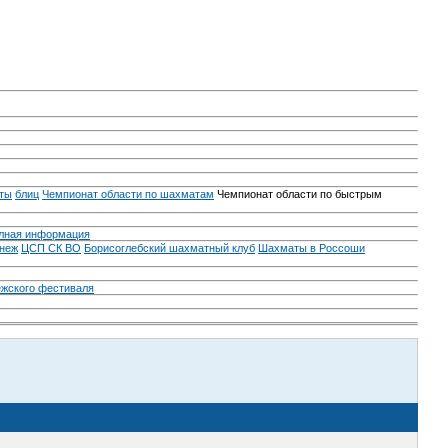
ты
блиц
Чемпионат области по шахматам
Чемпионат области по быстрым
лная информация
неж
ЦСП СК ВО
Борисоглебский шахматный клуб
Шахматы в Россоши
ежского фестиваля