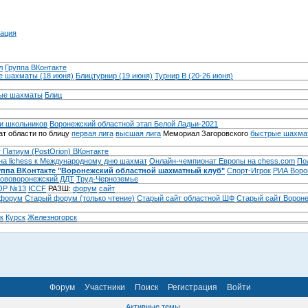
ация
л
Группа ВКонтакте
 шахматы (18 июня)
Блицтурнир (19 июня)
Турнир B (20-26 июня)
ые шахматы
Блиц
и школьников
Воронежский областной этап Белой Ладьи-2021
т области по блицу
первая лига
высшая лига
Мемориал Загоровского
быстрые шахма
 Патиум (PostOrion) ВКонтакте
на lichess к Международному дню шахмат
Онлайн-чемпионат Европы на chess.com
По
уппа ВКонтакте "Воронежский областной шахматный клуб"
Спорт-Игрок
РИА Воро
ововоронежский ДДТ
Труд-Черноземье
Р №13
ICCF
РАЗШ:
форум
сайт
 форум
Cтарый форум (только чтение)
Старый сайт областной ШФ
Старый сайт Ворон
к
Курск
Железногорск
Форум
Участники
Поиск
Регистрация
Войти
Активные темы