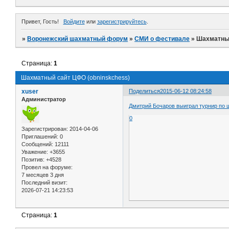
Привет, Гость!
Войдите
или
зарегистрируйтесь
.
»
Воронежский шахматный форум
»
СМИ о фестивале
»
Шахматный
Страница:
1
Шахматный сайт ЦФО (obninskchess)
xuser
Поделиться
2015-06-12 08:24:58
Администратор
Дмитрий Бочаров выиграл турнир по
0
Зарегистрирован
: 2014-04-06
Приглашений:
0
Сообщений:
12111
Уважение:
+3655
Позитив:
+4528
Провел на форуме:
7 месяцев 3 дня
Последний визит:
2026-07-21 14:23:53
Страница:
1