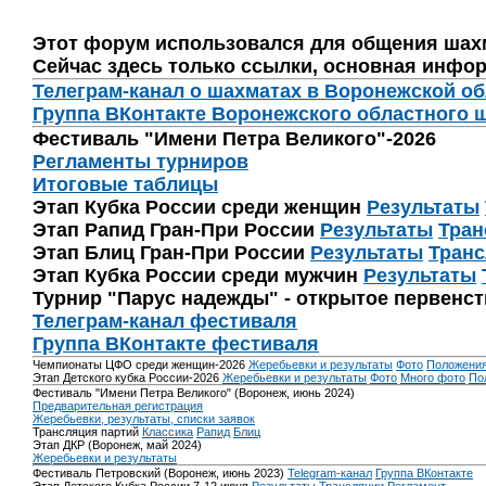
Этот форум использовался для общения шах
Сейчас здесь только ссылки, основная инфор
Телеграм-канал о шахматах в Воронежской о
Группа ВКонтакте Воронежского областного 
Фестиваль "Имени Петра Великого"-2026
Регламенты турниров
Итоговые таблицы
Этап Кубка России среди женщин
Результаты
Этап Рапид Гран-При России
Результаты
Тран
Этап Блиц Гран-При России
Результаты
Транс
Этап Кубка России среди мужчин
Результаты
Турнир "Парус надежды" - открытое первенс
Телеграм-канал фестиваля
Группа ВКонтакте фестиваля
Чемпионаты ЦФО среди женщин-2026
Жеребьевки и результаты
Фото
Положени
Этап Детского кубка России-2026
Жеребьевки и результаты
Фото
Много фото
По
Фестиваль "Имени Петра Великого" (Воронеж, июнь 2024)
Предварительная регистрация
Жеребьевки, результаты, списки заявок
Трансляция партий
Классика
Рапид
Блиц
Этап ДКР (Воронеж, май 2024)
Жеребьевки и результаты
Фестиваль Петровский (Воронеж, июнь 2023)
Telegram-канал
Группа ВКонтакте