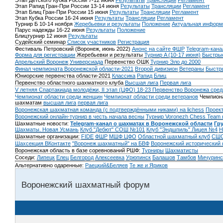
Этап Детского Кубка России 7-12 июня
Результаты
Трансляции
Регламент
Этап Рапид Гран-При России 13-14 июня
Результаты
Трансляции
Регламент
Этап Блиц Гран-При России 15 июня
Результаты
Трансляции
Регламент
Этап Кубка России 16-24 июня
Результаты
Трансляции
Регламент
Турнир Б 10-14 ноября
Жеребьевки и результаты
Положение
Актуальная информ
Парус надежды 16-22 июня
Результаты
Положение
Блицтурнир 12 июня
Результаты
Судейский семинар
Список участников
Регистрация
Фестиваль Петровский (Воронеж, июнь 2022)
Анонс на сайте ФШР
Telegram-кана
Форма для регистрации
Жеребьевки и результаты
Турнир A (10-17 июня)
Быстрые
Апрельский Воронеж
Универсиада
Первенство ОШК
Турнир Эло до 2000
Финал чемпионата Воронежской области-2021
Второй дивизион
Ветераны
Быстр
Юниорские первенства области-2021
Классика
Рапид
Блиц
Первенство областного шахматного клуба
Высшая лига
Первая лига
V летняя Спартакиада молодёжи, II этап (ЦФО) 18-23
Первенство Воронежа сред
Чемпионат области среди женщин
Чемпионат области среди ветеранов
Чемпиона
шахматам
высшая лига
первая лига
Воронежская шахматная команда (с подтверждёнными никами) на lichess
Проект
Воронежский онлайн-турнир в честь начала весны
Турнир Voronezh Chess Team 
Шахматные новости:
Telegram-канал о шахматах в Воронежской области
Гр
Шахматы. Новая Усмань
Клуб "Дебют" СОШ №101
Клуб "Эндшпиль" Лицея №4
Н
Шахматные организации:
FIDE
ФШР
МШФ ЦФО
Областной шахматный клуб
СШО
Шахсекция ВКонтакте
"Воронеж шахматный" на БВФ
Воронежский исторический
Воронежская область в базе соревнований РШФ:
Турниры
Шахматисты
Соседи:
Липецк
Елец
Белгород
Алексеевка
Урюпинск
Балашов
Тамбов
Мичуринс
Альтернативно одаренные:
Раецкий&Беляев
Те же и Яриков
Воронежский шахматный форум