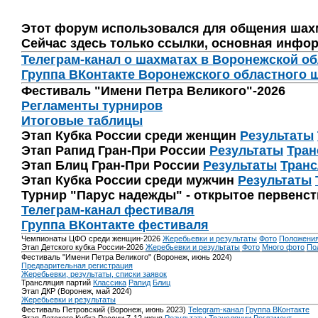
Этот форум использовался для общения шах
Сейчас здесь только ссылки, основная инфор
Телеграм-канал о шахматах в Воронежской о
Группа ВКонтакте Воронежского областного 
Фестиваль "Имени Петра Великого"-2026
Регламенты турниров
Итоговые таблицы
Этап Кубка России среди женщин
Результаты
Этап Рапид Гран-При России
Результаты
Тран
Этап Блиц Гран-При России
Результаты
Транс
Этап Кубка России среди мужчин
Результаты
Турнир "Парус надежды" - открытое первенс
Телеграм-канал фестиваля
Группа ВКонтакте фестиваля
Чемпионаты ЦФО среди женщин-2026
Жеребьевки и результаты
Фото
Положени
Этап Детского кубка России-2026
Жеребьевки и результаты
Фото
Много фото
По
Фестиваль "Имени Петра Великого" (Воронеж, июнь 2024)
Предварительная регистрация
Жеребьевки, результаты, списки заявок
Трансляция партий
Классика
Рапид
Блиц
Этап ДКР (Воронеж, май 2024)
Жеребьевки и результаты
Фестиваль Петровский (Воронеж, июнь 2023)
Telegram-канал
Группа ВКонтакте