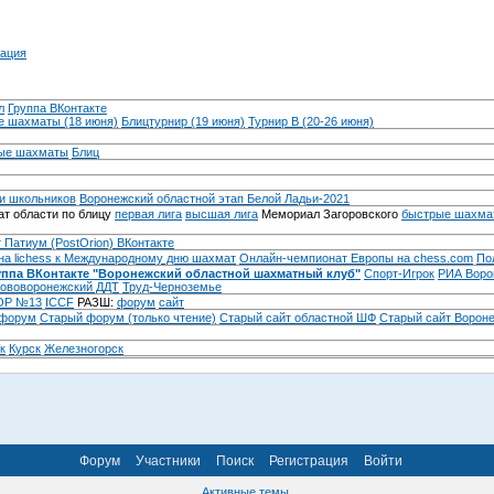
ация
л
Группа ВКонтакте
 шахматы (18 июня)
Блицтурнир (19 июня)
Турнир B (20-26 июня)
ые шахматы
Блиц
и школьников
Воронежский областной этап Белой Ладьи-2021
т области по блицу
первая лига
высшая лига
Мемориал Загоровского
быстрые шахма
 Патиум (PostOrion) ВКонтакте
на lichess к Международному дню шахмат
Онлайн-чемпионат Европы на chess.com
По
уппа ВКонтакте "Воронежский областной шахматный клуб"
Спорт-Игрок
РИА Воро
ововоронежский ДДТ
Труд-Черноземье
Р №13
ICCF
РАЗШ:
форум
сайт
 форум
Cтарый форум (только чтение)
Старый сайт областной ШФ
Старый сайт Ворон
к
Курск
Железногорск
Форум
Участники
Поиск
Регистрация
Войти
Активные темы