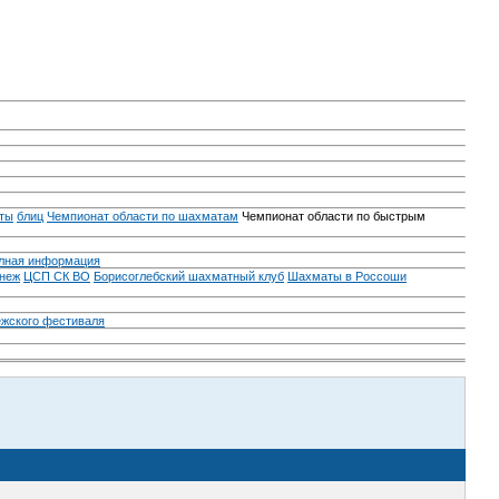
ты
блиц
Чемпионат области по шахматам
Чемпионат области по быстрым
лная информация
неж
ЦСП СК ВО
Борисоглебский шахматный клуб
Шахматы в Россоши
ежского фестиваля