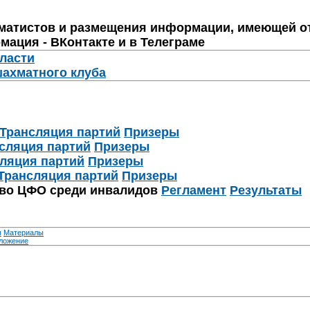
матистов и размещения информации, имеющей о
мация - ВКонтакте и в Телеграме
бласти
шахматного клуба
Трансляция партий
Призеры
сляция партий
Призеры
ляция партий
Призеры
Трансляция партий
Призеры
тво ЦФО среди инвалидов
Регламент
Результаты
я
Материалы
ложение