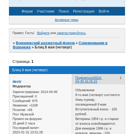
Форум
Участники
Поиск
Регистрация
Войти
Активные темы
Привет, Гость!
Войдите
или
зарегистрируйтесь
.
»
Воронежский шахматный форум
»
Соревнования в
Воронеже
»
Блиц 8 мая (четверг)
Страница:
1
Блиц 8 мая (четверг)
Поделиться
2014-
1
dextr
04-30 16:25:15
Модератор
Объявление
Зарегистрирован
: 2014-04-06
8-го мая (четверг) состоится
Приглашений:
0
блиц-турнир,
Сообщений:
979
посвященный 9 мая.
Уважение:
+1108
Вступительный взнос - 150
Позитив:
+66
рублей.
Пол:
Мужской
Провел на форуме:
Ветераны 1954 г.р. и старше
25 дней 2 часа
от взноса освобождаются.
Последний визит:
Для юниоров 1996 г.р. и
2023-01-31 10:51:28
младше, женщин -100