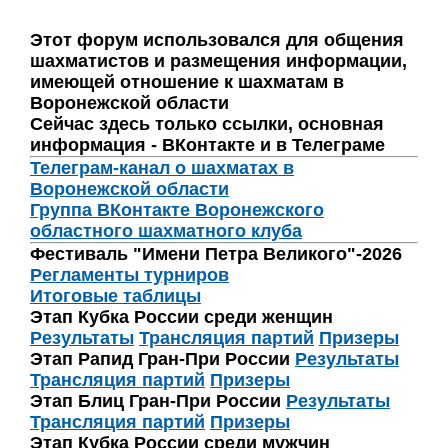
Этот форум использовался для общения
шахматистов и размещения информации,
имеющей отношение к шахматам в
Воронежской области
Сейчас здесь только ссылки, основная
информация - ВКонтакте и в Телеграме
Телеграм-канал о шахматах в
Воронежской области
Группа ВКонтакте Воронежского
областного шахматного клуба
Фестиваль "Имени Петра Великого"-2026
Регламенты турниров
Итоговые таблицы
Этап Кубка России среди женщин
Результаты
Трансляция партий
Призеры
Этап Рапид Гран-При России
Результаты
Трансляция партий
Призеры
Этап Блиц Гран-При России
Результаты
Трансляция партий
Призеры
Этап Кубка России среди мужчин