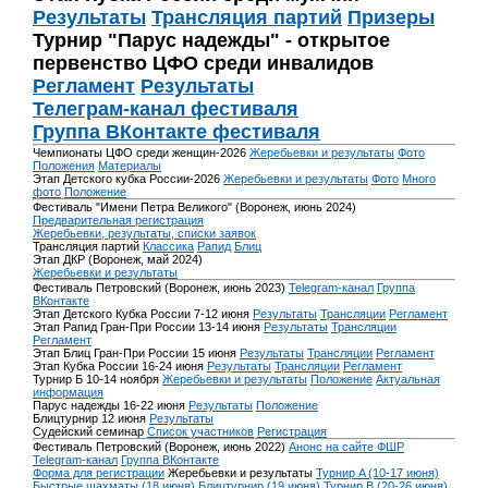
Результаты
Трансляция партий
Призеры
Турнир "Парус надежды" - открытое
первенство ЦФО среди инвалидов
Регламент
Результаты
Телеграм-канал фестиваля
Группа ВКонтакте фестиваля
Чемпионаты ЦФО среди женщин-2026
Жеребьевки и результаты
Фото
Положения
Материалы
Этап Детского кубка России-2026
Жеребьевки и результаты
Фото
Много
фото
Положение
Фестиваль "Имени Петра Великого" (Воронеж, июнь 2024)
Предварительная регистрация
Жеребьевки, результаты, списки заявок
Трансляция партий
Классика
Рапид
Блиц
Этап ДКР (Воронеж, май 2024)
Жеребьевки и результаты
Фестиваль Петровский (Воронеж, июнь 2023)
Telegram-канал
Группа
ВКонтакте
Этап Детского Кубка России 7-12 июня
Результаты
Трансляции
Регламент
Этап Рапид Гран-При России 13-14 июня
Результаты
Трансляции
Регламент
Этап Блиц Гран-При России 15 июня
Результаты
Трансляции
Регламент
Этап Кубка России 16-24 июня
Результаты
Трансляции
Регламент
Турнир Б 10-14 ноября
Жеребьевки и результаты
Положение
Актуальная
информация
Парус надежды 16-22 июня
Результаты
Положение
Блицтурнир 12 июня
Результаты
Судейский семинар
Список участников
Регистрация
Фестиваль Петровский (Воронеж, июнь 2022)
Анонс на сайте ФШР
Telegram-канал
Группа ВКонтакте
Форма для регистрации
Жеребьевки и результаты
Турнир A (10-17 июня)
Быстрые шахматы (18 июня)
Блицтурнир (19 июня)
Турнир B (20-26 июня)