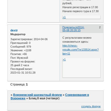
рублей,
Начало регистрации в 17.00
Начало первого тура в 17.30
+1
Поделиться
2014-
2
dextr
05-08 20:26:15
Модератор
С результатами можно
Зарегистрирован
: 2014-04-06
ознакомиться здесь:
Приглашений:
0
http://chess-
Сообщений:
979
results.com/Tnr133514.aspx?
Уважение:
+1108
lan=11
Позитив:
+66
Пол:
Мужской
+1
Провел на форуме:
25 дней 2 часа
Последний визит:
2023-01-31 10:51:28
Страница:
1
»
Воронежский шахматный форум
»
Соревнования в
Воронеже
»
Блиц 8 мая (четверг)
создать форум