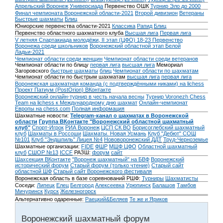
Апрельский Воронеж
Универсиада
Первенство ОШК
Турнир Эло до 2000
Финал чемпионата Воронежской области-2021
Второй дивизион
Ветераны
Быстрые шахматы
Блиц
Юниорские первенства области-2021
Классика
Рапид
Блиц
Первенство областного шахматного клуба
Высшая лига
Первая лига
V летняя Спартакиада молодёжи, II этап (ЦФО) 18-23
Первенство
Воронежа среди школьников
Воронежский областной этап Белой
Ладьи-2021
Чемпионат области среди женщин
Чемпионат области среди ветеранов
Чемпионат области по блицу
первая лига
высшая лига
Мемориал
Загоровского
быстрые шахматы
блиц
Чемпионат области по шахматам
Чемпионат области по быстрым шахматам
высшая лига
первая лига
Воронежская шахматная команда (с подтверждёнными никами) на lichess
Проект Патиум (PostOrion) ВКонтакте
Воронежский онлайн-турнир в честь начала весны
Турнир Voronezh Chess
Team на lichess к Международному дню шахмат
Онлайн-чемпионат
Европы на chess.com
Полная информация
Шахматные новости:
Telegram-канал о шахматах в Воронежской
области
Группа ВКонтакте "Воронежский областной шахматный
клуб"
Спорт-Игрок
РИА Воронеж
ЦСП СК ВО
Борисоглебский шахматный
клуб
Шахматы в Россоши
Шахматы. Новая Усмань
Клуб "Дебют" СОШ
№101
Клуб "Эндшпиль" Лицея №4
Нововоронежский ДДТ
Труд-Черноземье
Шахматные организации:
FIDE
ФШР
МШФ ЦФО
Областной шахматный
клуб
СШОР №13
ICCF
РАЗШ:
форум
сайт
Шахсекция ВКонтакте
"Воронеж шахматный" на БВФ
Воронежский
исторический форум
Cтарый форум (только чтение)
Старый сайт
областной ШФ
Старый сайт Воронежского фестиваля
Воронежская область в базе соревнований РШФ:
Турниры
Шахматисты
Соседи:
Липецк
Елец
Белгород
Алексеевка
Урюпинск
Балашов
Тамбов
Мичуринск
Курск
Железногорск
Альтернативно одаренные:
Раецкий&Беляев
Те же и Яриков
Воронежский шахматный форум