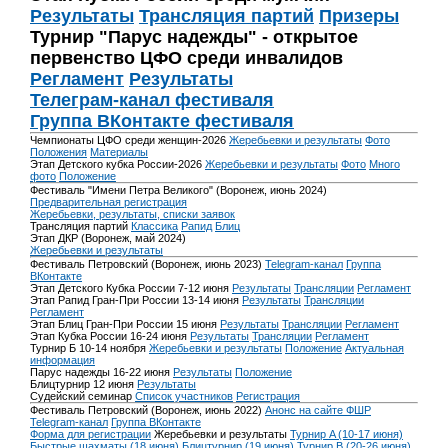
Результаты
Трансляция партий
Призеры
Турнир "Парус надежды" - открытое
первенство ЦФО среди инвалидов
Регламент
Результаты
Телеграм-канал фестиваля
Группа ВКонтакте фестиваля
Чемпионаты ЦФО среди женщин-2026
Жеребьевки и результаты
Фото
Положения
Материалы
Этап Детского кубка России-2026
Жеребьевки и результаты
Фото
Много
фото
Положение
Фестиваль "Имени Петра Великого" (Воронеж, июнь 2024)
Предварительная регистрация
Жеребьевки, результаты, списки заявок
Трансляция партий
Классика
Рапид
Блиц
Этап ДКР (Воронеж, май 2024)
Жеребьевки и результаты
Фестиваль Петровский (Воронеж, июнь 2023)
Telegram-канал
Группа
ВКонтакте
Этап Детского Кубка России 7-12 июня
Результаты
Трансляции
Регламент
Этап Рапид Гран-При России 13-14 июня
Результаты
Трансляции
Регламент
Этап Блиц Гран-При России 15 июня
Результаты
Трансляции
Регламент
Этап Кубка России 16-24 июня
Результаты
Трансляции
Регламент
Турнир Б 10-14 ноября
Жеребьевки и результаты
Положение
Актуальная
информация
Парус надежды 16-22 июня
Результаты
Положение
Блицтурнир 12 июня
Результаты
Судейский семинар
Список участников
Регистрация
Фестиваль Петровский (Воронеж, июнь 2022)
Анонс на сайте ФШР
Telegram-канал
Группа ВКонтакте
Форма для регистрации
Жеребьевки и результаты
Турнир A (10-17 июня)
Быстрые шахматы (18 июня)
Блицтурнир (19 июня)
Турнир B (20-26 июня)