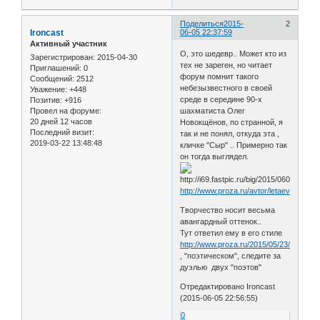
Поделиться
2015-
2
Ironcast
06-05 22:37:59
Активный участник
О, это шедевр.. Может кто из
Зарегистрирован
: 2015-04-30
тех не зареген, но читает
Приглашений:
0
форум помнит такого
Сообщений:
2512
небезызвестного в своей
Уважение:
+448
среде в середине 90-х
Позитив:
+916
шахматиста Олег
Провел на форуме:
20 дней 12 часов
Новокщёнов, по странной, я
Последний визит:
так и не понял, откуда эта ,
2019-03-22 13:48:48
кличке "Сыр" .. Примерно так
он тогда выглядел.
http://www.proza.ru/avtor/letaev
Творчество носит весьма
авангардный оттенок..
Тут ответил ему в его стиле
http://www.proza.ru/2015/05/23/573
, "поэтическом", следите за
дуэлью двух "поэтов"
Отредактировано Ironcast
(2015-06-05 22:56:55)
0