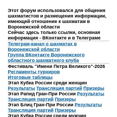
Этот форум использовался для общения
шахматистов и размещения информации,
имеющей отношение к шахматам в
Воронежской области
Сейчас здесь только ссылки, основная
информация - ВКонтакте и в Телеграме
Телеграм-канал о шахматах в
Воронежской области
Группа ВКонтакте Воронежского
областного шахматного клуба
Фестиваль "Имени Петра Великого"-2026
Регламенты турниров
Итоговые таблицы
Этап Кубка России среди женщин
Результаты
Трансляция партий
Призеры
Этап Рапид Гран-При России
Результаты
Трансляция партий
Призеры
Этап Блиц Гран-При России
Результаты
Трансляция партий
Призеры
Этап Кубка России среди мужчин