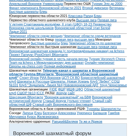
Апрельский Воронеж
Универсиада
Первенство ОШК
Турнир Эло до 2000
Финал чемпионата Воронежской области-2021
Второй дивизион
Ветераны
Быстрые шахматы
Блиц
Юниорские первенства области-2021
Классика
Рапид
Блиц
Первенство областного шахматного клуба
Высшая лига
Первая лига
V летняя Спартакиада молодёжи, II этап (ЦФО) 18-23
Первенство
Воронежа среди школьников
Воронежский областной этап Белой
Ладьи-2021
Чемпионат области среди женщин
Чемпионат области среди ветеранов
Чемпионат области по блицу
первая лига
высшая лига
Мемориал
Загоровского
быстрые шахматы
блиц
Чемпионат области по шахматам
Чемпионат области по быстрым шахматам
высшая лига
первая лига
Воронежская шахматная команда (с подтверждёнными никами) на lichess
Проект Патиум (PostOrion) ВКонтакте
Воронежский онлайн-турнир в честь начала весны
Турнир Voronezh Chess
Team на lichess к Международному дню шахмат
Онлайн-чемпионат
Европы на chess.com
Полная информация
Шахматные новости:
Telegram-канал о шахматах в Воронежской
области
Группа ВКонтакте "Воронежский областной шахматный
клуб"
Спорт-Игрок
РИА Воронеж
ЦСП СК ВО
Борисоглебский шахматный
клуб
Шахматы в Россоши
Шахматы. Новая Усмань
Клуб "Дебют" СОШ
№101
Клуб "Эндшпиль" Лицея №4
Нововоронежский ДДТ
Труд-Черноземье
Шахматные организации:
FIDE
ФШР
МШФ ЦФО
Областной шахматный
клуб
СШОР №13
ICCF
РАЗШ:
форум
сайт
Шахсекция ВКонтакте
"Воронеж шахматный" на БВФ
Воронежский
исторический форум
Cтарый форум (только чтение)
Старый сайт
областной ШФ
Старый сайт Воронежского фестиваля
Воронежская область в базе соревнований РШФ:
Турниры
Шахматисты
Соседи:
Липецк
Елец
Белгород
Алексеевка
Урюпинск
Балашов
Тамбов
Мичуринск
Курск
Железногорск
Альтернативно одаренные:
Раецкий&Беляев
Те же и Яриков
Воронежский шахматный форум