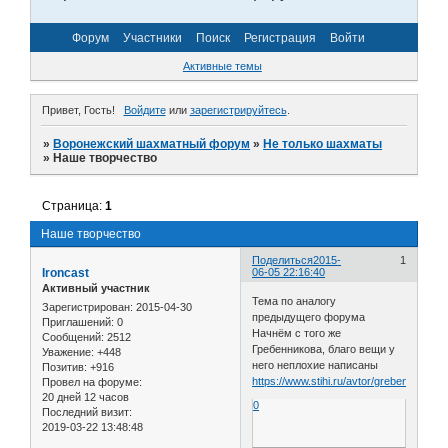
Форум
Участники
Поиск
Регистрация
Войти
Активные темы
Привет, Гость!
Войдите
или
зарегистрируйтесь
.
»
Воронежский шахматный форум
»
Не только шахматы
»
Наше творчество
Страница:
1
Наше творчество
Поделиться
2015-
1
Ironcast
06-05 22:16:40
Активный участник
Тема по аналогу
Зарегистрирован
: 2015-04-30
предыдущего форума
Приглашений:
0
Начнём с того же
Сообщений:
2512
Гребенникова, благо вещи у
Уважение:
+448
него неплохие написаны
Позитив:
+916
https://www.stihi.ru/avtor/grebennikow
Провел на форуме:
20 дней 12 часов
0
Последний визит:
2019-03-22 13:48:48