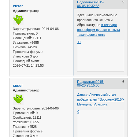
Поделиться
2015-
5
xuser
06-05 19:32:33
Администратор
Здесь мне изначально не
нравилось то же, что и
Айронкасту, но
в словаре
Зарегистрирован
: 2014-04-06
словоформ русского языка
Приглашений:
0
такая форма есть
Сообщений:
12111
+1
Уважение:
+3655
Позитив:
+4528
Провел на форуме:
7 месяцев 3 дня
Последний визит:
2026-07-21 14:23:53
Поделиться
2015-
6
xuser
06-20 23:15:05
Администратор
Даниил Линчевский стал
победителем “Воронеж-2015″-
Мемориал Алехина
Зарегистрирован
: 2014-04-06
0
Приглашений:
0
Сообщений:
12111
Уважение:
+3655
Позитив:
+4528
Провел на форуме:
7 месяцев 3 дня