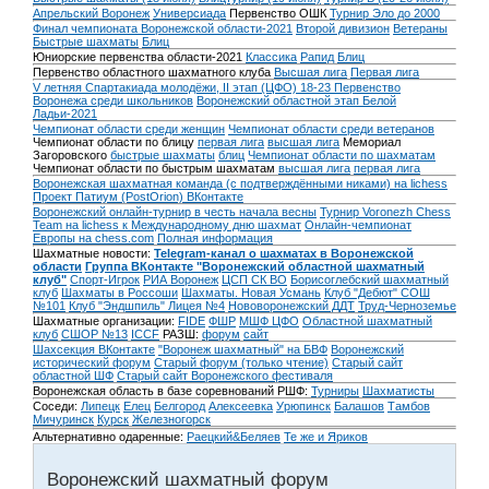
Апрельский Воронеж
Универсиада
Первенство ОШК
Турнир Эло до 2000
Финал чемпионата Воронежской области-2021
Второй дивизион
Ветераны
Быстрые шахматы
Блиц
Юниорские первенства области-2021
Классика
Рапид
Блиц
Первенство областного шахматного клуба
Высшая лига
Первая лига
V летняя Спартакиада молодёжи, II этап (ЦФО) 18-23
Первенство
Воронежа среди школьников
Воронежский областной этап Белой
Ладьи-2021
Чемпионат области среди женщин
Чемпионат области среди ветеранов
Чемпионат области по блицу
первая лига
высшая лига
Мемориал
Загоровского
быстрые шахматы
блиц
Чемпионат области по шахматам
Чемпионат области по быстрым шахматам
высшая лига
первая лига
Воронежская шахматная команда (с подтверждёнными никами) на lichess
Проект Патиум (PostOrion) ВКонтакте
Воронежский онлайн-турнир в честь начала весны
Турнир Voronezh Chess
Team на lichess к Международному дню шахмат
Онлайн-чемпионат
Европы на chess.com
Полная информация
Шахматные новости:
Telegram-канал о шахматах в Воронежской
области
Группа ВКонтакте "Воронежский областной шахматный
клуб"
Спорт-Игрок
РИА Воронеж
ЦСП СК ВО
Борисоглебский шахматный
клуб
Шахматы в Россоши
Шахматы. Новая Усмань
Клуб "Дебют" СОШ
№101
Клуб "Эндшпиль" Лицея №4
Нововоронежский ДДТ
Труд-Черноземье
Шахматные организации:
FIDE
ФШР
МШФ ЦФО
Областной шахматный
клуб
СШОР №13
ICCF
РАЗШ:
форум
сайт
Шахсекция ВКонтакте
"Воронеж шахматный" на БВФ
Воронежский
исторический форум
Cтарый форум (только чтение)
Старый сайт
областной ШФ
Старый сайт Воронежского фестиваля
Воронежская область в базе соревнований РШФ:
Турниры
Шахматисты
Соседи:
Липецк
Елец
Белгород
Алексеевка
Урюпинск
Балашов
Тамбов
Мичуринск
Курск
Железногорск
Альтернативно одаренные:
Раецкий&Беляев
Те же и Яриков
Воронежский шахматный форум