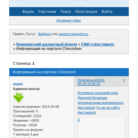
Форум
Участники
Поиск
Регистрация
Войти
Активные темы
Привет, Гость!
Войдите
или
зарегистрируйтесь
.
»
Воронежский шахматный форум
»
СМИ о фестивале
»
Информация на портале Chessdom
Страница:
1
Информация на портале Chessdom
Поделиться
2015-
1
xuser
05-29 10:05:24
Администратор
Интервью гроссмейстера
Дмитрия Бочарова
организаторам воронежского
Зарегистрирован
: 2014-04-06
фестиваля
(
то же на сайте
Приглашений:
0
фестиваля
)
Сообщений:
12111
0
Уважение:
+3655
Позитив:
+4528
Провел на форуме:
7 месяцев 3 дня