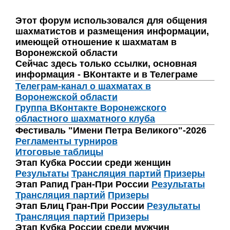
Этот форум использовался для общения
шахматистов и размещения информации,
имеющей отношение к шахматам в
Воронежской области
Сейчас здесь только ссылки, основная
информация - ВКонтакте и в Телеграме
Телеграм-канал о шахматах в
Воронежской области
Группа ВКонтакте Воронежского
областного шахматного клуба
Фестиваль "Имени Петра Великого"-2026
Регламенты турниров
Итоговые таблицы
Этап Кубка России среди женщин
Результаты
Трансляция партий
Призеры
Этап Рапид Гран-При России
Результаты
Трансляция партий
Призеры
Этап Блиц Гран-При России
Результаты
Трансляция партий
Призеры
Этап Кубка России среди мужчин