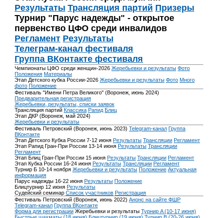
Результаты
Трансляция партий
Призеры
Турнир "Парус надежды" - открытое
первенство ЦФО среди инвалидов
Регламент
Результаты
Телеграм-канал фестиваля
Группа ВКонтакте фестиваля
Чемпионаты ЦФО среди женщин-2026
Жеребьевки и результаты
Фото
Положения
Материалы
Этап Детского кубка России-2026
Жеребьевки и результаты
Фото
Много
фото
Положение
Фестиваль "Имени Петра Великого" (Воронеж, июнь 2024)
Предварительная регистрация
Жеребьевки, результаты, списки заявок
Трансляция партий
Классика
Рапид
Блиц
Этап ДКР (Воронеж, май 2024)
Жеребьевки и результаты
Фестиваль Петровский (Воронеж, июнь 2023)
Telegram-канал
Группа
ВКонтакте
Этап Детского Кубка России 7-12 июня
Результаты
Трансляции
Регламент
Этап Рапид Гран-При России 13-14 июня
Результаты
Трансляции
Регламент
Этап Блиц Гран-При России 15 июня
Результаты
Трансляции
Регламент
Этап Кубка России 16-24 июня
Результаты
Трансляции
Регламент
Турнир Б 10-14 ноября
Жеребьевки и результаты
Положение
Актуальная
информация
Парус надежды 16-22 июня
Результаты
Положение
Блицтурнир 12 июня
Результаты
Судейский семинар
Список участников
Регистрация
Фестиваль Петровский (Воронеж, июнь 2022)
Анонс на сайте ФШР
Telegram-канал
Группа ВКонтакте
Форма для регистрации
Жеребьевки и результаты
Турнир A (10-17 июня)
Быстрые шахматы (18 июня)
Блицтурнир (19 июня)
Турнир B (20-26 июня)