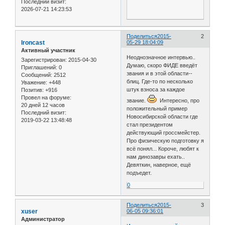
Последний визит:
2026-07-21 14:23:53
Поделиться
2015-
2
Ironcast
05-29 18:04:09
Активный участник
Неоднозначное интервью..
Зарегистрирован
: 2015-04-30
Думаю, скоро ФИДЕ введёт
Приглашений:
0
звания и в этой области--
Сообщений:
2512
блиц. Где-то по несколько
Уважение:
+448
штук взноса за каждое
Позитив:
+916
Провел на форуме:
звание.
Интересно, про
20 дней 12 часов
положительный пример
Последний визит:
Новосибирской области где
2019-03-22 13:48:48
стал президентом
действующий гроссмейстер.
Про физическую подготовку я
всё понял... Короче, любят к
нам динозавры ехать..
Девяткин, наверное, ещё
подъедет.
0
Поделиться
2015-
3
xuser
06-05 09:36:01
Администратор