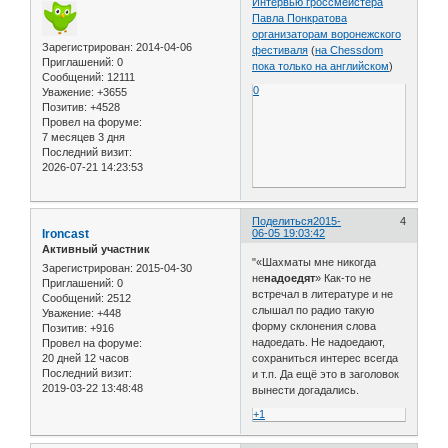
Интервью гроссмейстера
Павла Понкратова
организаторам воронежского
Зарегистрирован
: 2014-04-06
фестиваля
(
на Chessdom
Приглашений:
0
пока только на английском
)
Сообщений:
12111
0
Уважение:
+3655
Позитив:
+4528
Провел на форуме:
7 месяцев 3 дня
Последний визит:
2026-07-21 14:23:53
Поделиться
2015-
4
Ironcast
06-05 19:03:42
Активный участник
"«Шахматы мне никогда
Зарегистрирован
: 2015-04-30
не
надоедят
» Как-то не
Приглашений:
0
встречал в литературе и не
Сообщений:
2512
слышал по радио такую
Уважение:
+448
форму склонения слова
Позитив:
+916
надоедать. Не надоедают,
Провел на форуме:
20 дней 12 часов
сохраниться интерес всегда
Последний визит:
и т.п. Да ещё это в заголовок
2019-03-22 13:48:48
вынести догадались.
+1