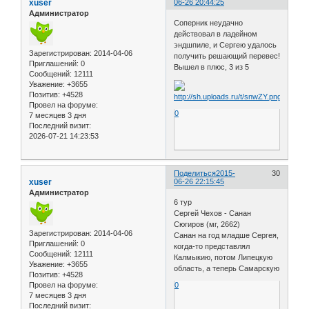
xuser
06-26 20:44:25
Администратор
Соперник неудачно
действовал в ладейном
эндшпиле, и Сергею удалось
Зарегистрирован
: 2014-04-06
получить решающий перевес!
Приглашений:
0
Вышел в плюс, 3 из 5
Сообщений:
12111
Уважение:
+3655
Позитив:
+4528
Провел на форуме:
0
7 месяцев 3 дня
Последний визит:
2026-07-21 14:23:53
Поделиться
2015-
30
xuser
06-26 22:15:45
Администратор
6 тур
Сергей Чехов - Санан
Сюгиров (мг, 2662)
Зарегистрирован
: 2014-04-06
Санан на год младше Сергея,
Приглашений:
0
когда-то представлял
Сообщений:
12111
Калмыкию, потом Липецкую
Уважение:
+3655
область, а теперь Самарскую
Позитив:
+4528
Провел на форуме:
0
7 месяцев 3 дня
Последний визит: