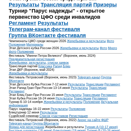
Результаты
Трансляция партий
Призеры
Турнир "Парус надежды" - открытое
первенство ЦФО среди инвалидов
Регламент
Результаты
Телеграм-канал фестиваля
Группа ВКонтакте фестиваля
Чемпионаты ЦФО среди женщин-2026
Жеребьевки и результаты
Фото
Положения
Материалы
Этап Детского кубка России-2026
Жеребьевки и результаты
Фото
Много
фото
Положение
Фестиваль "Имени Петра Великого" (Воронеж, июнь 2024)
Предварительная регистрация
Жеребьевки, результаты, списки заявок
Трансляция партий
Классика
Рапид
Блиц
Этап ДКР (Воронеж, май 2024)
Жеребьевки и результаты
Фестиваль Петровский (Воронеж, июнь 2023)
Telegram-канал
Группа
ВКонтакте
Этап Детского Кубка России 7-12 июня
Результаты
Трансляции
Регламент
Этап Рапид Гран-При России 13-14 июня
Результаты
Трансляции
Регламент
Этап Блиц Гран-При России 15 июня
Результаты
Трансляции
Регламент
Этап Кубка России 16-24 июня
Результаты
Трансляции
Регламент
Турнир Б 10-14 ноября
Жеребьевки и результаты
Положение
Актуальная
информация
Парус надежды 16-22 июня
Результаты
Положение
Блицтурнир 12 июня
Результаты
Судейский семинар
Список участников
Регистрация
Фестиваль Петровский (Воронеж, июнь 2022)
Анонс на сайте ФШР
Telegram-канал
Группа ВКонтакте
Форма для регистрации
Жеребьевки и результаты
Турнир A (10-17 июня)
Быстрые шахматы (18 июня)
Блицтурнир (19 июня)
Турнир B (20-26 июня)