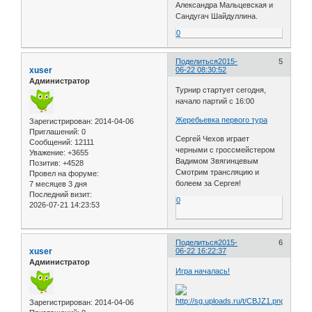
Александра Мальцевская и
Сандугач Шайдуллина.
0
Поделиться
2015-
5
xuser
06-22 08:30:52
Администратор
Турнир стартует сегодня,
начало партий с 16:00
Жеребьевка первого тура
Зарегистрирован
: 2014-04-06
Приглашений:
0
Сергей Чехов играет
Сообщений:
12111
черными с гроссмейстером
Уважение:
+3655
Вадимом Звягинцевым
Позитив:
+4528
Смотрим трансляцию и
Провел на форуме:
болеем за Сергея!
7 месяцев 3 дня
Последний визит:
0
2026-07-21 14:23:53
Поделиться
2015-
6
xuser
06-22 16:22:37
Администратор
Игра началась!
Зарегистрирован
: 2014-04-06