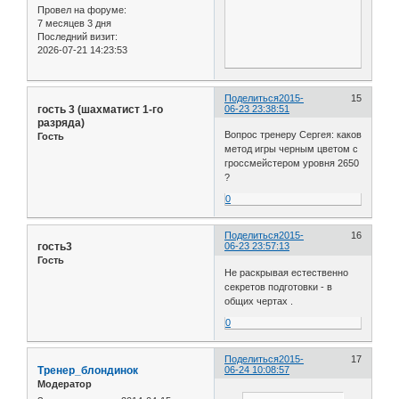
Провел на форуме:
7 месяцев 3 дня
Последний визит:
2026-07-21 14:23:53
Поделиться
2015-
15
гость 3 (шахматист 1-го
06-23 23:38:51
разряда)
Вопрос тренеру Сергея: каков
Гость
метод игры черным цветом с
гроссмейстером уровня 2650
?
0
Поделиться
2015-
16
гость3
06-23 23:57:13
Гость
Не раскрывая естественно
секретов подготовки - в
общих чертах .
0
Поделиться
2015-
17
Тренер_блондинок
06-24 10:08:57
Модератор