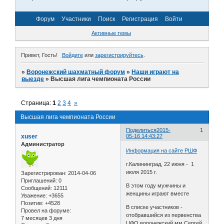
Форум
Участники
Поиск
Регистрация
Войти
Активные темы
Привет, Гость!
Войдите
или
зарегистрируйтесь
.
»
Воронежский шахматный форум
»
Наши играют на
выезде
»
Высшая лига чемпионата России
Страница:
1
2
3
4
»
Высшая лига чемпионата России
Поделиться
2015-
1
xuser
05-16 14:43:27
Администратор
Информация на сайте РШФ
г.Калининград, 22 июня - 1
июля 2015 г.
Зарегистрирован
: 2014-04-06
Приглашений:
0
В этом году мужчины и
Сообщений:
12111
женщины играют вместе
Уважение:
+3655
Позитив:
+4528
В списке участников -
Провел на форуме:
отобравшийся из первенства
7 месяцев 3 дня
ЦФО воронежский мм Сергей