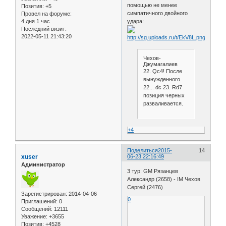
помощью не менее
Позитив:
+5
симпатичного двойного
Провел на форуме:
4 дня 1 час
удара:
Последний визит:
2022-05-11 21:43:20
Чехов-
Джумагалиев
22. Qc4! После
вынужденного
22... dc 23. Rd7
позиция черных
разваливается.
+4
Поделиться
2015-
14
xuser
06-23 22:16:49
Администратор
3 тур: GM Рязанцев
Александр (2658) - IM Чехов
Сергей (2476)
Зарегистрирован
: 2014-04-06
0
Приглашений:
0
Сообщений:
12111
Уважение:
+3655
Позитив:
+4528