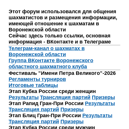
Этот форум использовался для общения
шахматистов и размещения информации,
имеющей отношение к шахматам в
Воронежской области
Сейчас здесь только ссылки, основная
информация - ВКонтакте и в Телеграме
Телеграм-канал о шахматах в
Воронежской области
Группа ВКонтакте Воронежского
областного шахматного клуба
Фестиваль "Имени Петра Великого"-2026
Регламенты турниров
Итоговые таблицы
Этап Кубка России среди женщин
Результаты
Трансляция партий
Призеры
Этап Рапид Гран-При России
Результаты
Трансляция партий
Призеры
Этап Блиц Гран-При России
Результаты
Трансляция партий
Призеры
Этап Кубка России среди мужчин