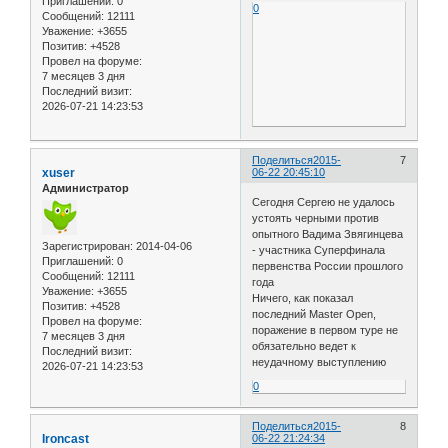
Приглашений:
0
0
Сообщений:
12111
Уважение:
+3655
Позитив:
+4528
Провел на форуме:
7 месяцев 3 дня
Последний визит:
2026-07-21 14:23:53
Поделиться
2015-
7
xuser
06-22 20:45:10
Администратор
Сегодня Сергею не удалось
устоять черными против
опытного Вадима Звягинцева
Зарегистрирован
: 2014-04-06
- участника Суперфинала
Приглашений:
0
первенства России прошлого
Сообщений:
12111
года
Уважение:
+3655
Ничего, как показал
Позитив:
+4528
последний Master Open,
Провел на форуме:
поражение в первом туре не
7 месяцев 3 дня
обязательно ведет к
Последний визит:
неудачному выступлению
2026-07-21 14:23:53
0
Поделиться
2015-
8
Ironcast
06-22 21:24:34