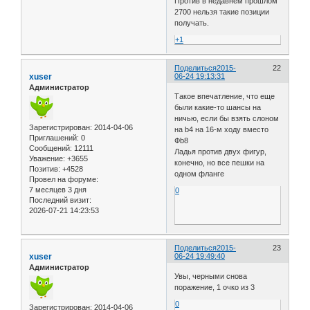
Против в недавнем прошлом
2700 нельзя такие позиции
получать.
+1
Поделиться
2015-
22
xuser
06-24 19:13:31
Администратор
Такое впечатление, что еще
были какие-то шансы на
ничью, если бы взять слоном
Зарегистрирован
: 2014-04-06
на b4 на 16-м ходу вместо
Приглашений:
0
Фb8
Сообщений:
12111
Ладья против двух фигур,
Уважение:
+3655
конечно, но все пешки на
Позитив:
+4528
одном фланге
Провел на форуме:
7 месяцев 3 дня
0
Последний визит:
2026-07-21 14:23:53
Поделиться
2015-
23
xuser
06-24 19:49:40
Администратор
Увы, черными снова
поражение, 1 очко из 3
0
Зарегистрирован
: 2014-04-06