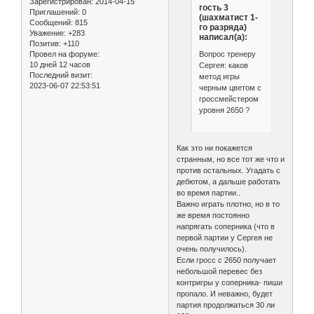
Зарегистрирован
: 2014-04-15
гость 3
Приглашений:
0
(шахматист 1-
Сообщений:
815
го разряда)
Уважение:
+283
написал(а):
Позитив:
+110
Вопрос тренеру
Провел на форуме:
10 дней 12 часов
Сергея: каков
Последний визит:
метод игры
2023-06-07 22:53:51
черным цветом с
гроссмейстером
уровня 2650 ?
Как это ни покажется
странным, но все тот же что и
против остальных. Угадать с
дебютом, а дальше работать
во время партии..
Важно играть плотно, но в то
же время постоянно
напрягать соперника (что в
первой партии у Сергея не
очень получилось).
Если гросс с 2650 получает
небольшой перевес без
контригры у соперника- пиши
пропало. И неважно, будет
партия продолжаться 30 ли