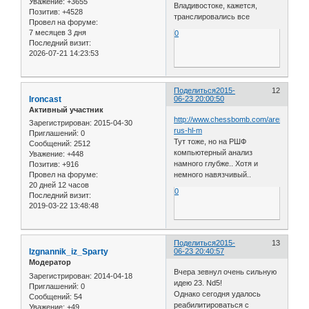
Уважение:
+3655
Владивостоке, кажется,
Позитив:
+4528
транслировались все
Провел на форуме:
7 месяцев 3 дня
0
Последний визит:
2026-07-21 14:23:53
Поделиться
2015-
12
Ironcast
06-23 20:00:50
Активный участник
http://www.chessbomb.com/arena/2015
Зарегистрирован
: 2015-04-30
rus-hl-m
Приглашений:
0
Тут тоже, но на РШФ
Сообщений:
2512
компьютерный анализ
Уважение:
+448
намного глубже.. Хотя и
Позитив:
+916
немного навязчивый..
Провел на форуме:
20 дней 12 часов
0
Последний визит:
2019-03-22 13:48:48
Поделиться
2015-
13
Izgnannik_iz_Sparty
06-23 20:40:57
Модератор
Вчера зевнул очень сильную
Зарегистрирован
: 2014-04-18
идею 23. Nd5!
Приглашений:
0
Однако сегодня удалось
Сообщений:
54
реабилитироваться с
Уважение:
+49