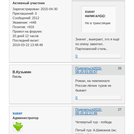
Активный участник
Зарегистрирован
: 2015-04-30
xuser
Приглашений:
0
написал(а):
Сообщений:
2512
Уважение:
+448
Не в трансляции
Позитив:
+916
Провел на форуме:
20 дней 12 часов
Значит , выиграет, это я ещё
Последний визит:
по опену заметил..
2019-03-22 13:48:48
Партизанский стиль..
0
Поделиться
2015-
26
В.Кузьмин
06-25 01:00:47
Гость
Роман, на чемпионате
России лёгких туров не
бывает
0
Поделиться
2015-
27
xuser
06-25 22:17:46
Администратор
Четвертый тур - победа
Пятый тур: А.Шиманов (мг,