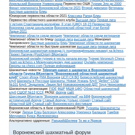
Апрельский Воронеж
Универсиада
Первенство ОШК
Турнир Эло до 2000
Финал чемпионата Воронежской области-2021
Второй дивизион
Ветераны
Быстрые шахматы
Блиц
Юниорские первенства области-2021
Классика
Рапид
Блиц
Первенство областного шахматного клуба
Высшая лига
Первая лига
V летняя Спартакиада молодёжи, II этап (ЦФО) 18-23
Первенство
Воронежа среди школьников
Воронежский областной этап Белой
Ладьи-2021
Чемпионат области среди женщин
Чемпионат области среди ветеранов
Чемпионат области по блицу
первая лига
высшая лига
Мемориал
Загоровского
быстрые шахматы
блиц
Чемпионат области по шахматам
Чемпионат области по быстрым шахматам
высшая лига
первая лига
Воронежская шахматная команда (с подтверждёнными никами) на lichess
Проект Патиум (PostOrion) ВКонтакте
Воронежский онлайн-турнир в честь начала весны
Турнир Voronezh Chess
Team на lichess к Международному дню шахмат
Онлайн-чемпионат
Европы на chess.com
Полная информация
Шахматные новости:
Telegram-канал о шахматах в Воронежской
области
Группа ВКонтакте "Воронежский областной шахматный
клуб"
Спорт-Игрок
РИА Воронеж
ЦСП СК ВО
Борисоглебский шахматный
клуб
Шахматы в Россоши
Шахматы. Новая Усмань
Клуб "Дебют" СОШ
№101
Клуб "Эндшпиль" Лицея №4
Нововоронежский ДДТ
Труд-Черноземье
Шахматные организации:
FIDE
ФШР
МШФ ЦФО
Областной шахматный
клуб
СШОР №13
ICCF
РАЗШ:
форум
сайт
Шахсекция ВКонтакте
"Воронеж шахматный" на БВФ
Воронежский
исторический форум
Cтарый форум (только чтение)
Старый сайт
областной ШФ
Старый сайт Воронежского фестиваля
Воронежская область в базе соревнований РШФ:
Турниры
Шахматисты
Соседи:
Липецк
Елец
Белгород
Алексеевка
Урюпинск
Балашов
Тамбов
Мичуринск
Курск
Железногорск
Альтернативно одаренные:
Раецкий&Беляев
Те же и Яриков
Воронежский шахматный форум