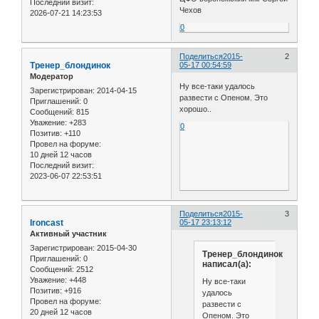
Последний визит:
Чехов
2026-07-21 14:23:53
0
Поделиться
2015-
2
Тренер_блондинок
05-17 00:54:59
Модератор
Ну все-таки удалось
Зарегистрирован
: 2014-04-15
развести с Опеном. Это
Приглашений:
0
хорошо..
Сообщений:
815
Уважение:
+283
0
Позитив:
+110
Провел на форуме:
10 дней 12 часов
Последний визит:
2023-06-07 22:53:51
Поделиться
2015-
3
Ironcast
05-17 23:13:12
Активный участник
Зарегистрирован
: 2015-04-30
Тренер_блондинок
Приглашений:
0
написал(а):
Сообщений:
2512
Уважение:
+448
Ну все-таки
Позитив:
+916
удалось
Провел на форуме:
развести с
20 дней 12 часов
Опеном. Это