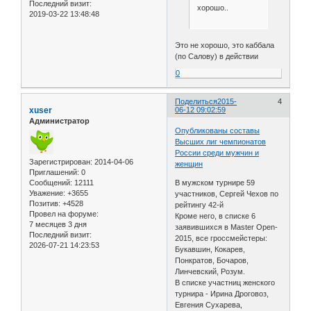
Последний визит:
хорошо..
2019-03-22 13:48:48
Это не хорошо, это каббала
(по Салову) в действии
0
Поделиться
2015-
4
xuser
06-12 09:02:59
Администратор
Опубликованы составы
Высших лиг чемпионатов
России среди мужчин и
Зарегистрирован
: 2014-04-06
женщин
Приглашений:
0
Сообщений:
12111
В мужском турнире 59
Уважение:
+3655
участников, Сергей Чехов по
Позитив:
+4528
рейтингу 42-й
Провел на форуме:
Кроме него, в списке 6
7 месяцев 3 дня
заявившихся в Master Open-
Последний визит:
2015, все гроссмейстеры:
2026-07-21 14:23:53
Букавшин, Кокарев,
Понкратов, Бочаров,
Линчевский, Розум.
В списке участниц женского
турнира - Ирина Дроговоз,
Евгения Сухарева,