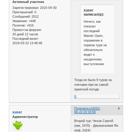
Активный участник
Зарегистрирован
: 2015-04-30
xuser
Приглашений:
0
написал(а):
Сообщений:
2512
Уважение:
+448
Ничего, как
Позитив:
+916
показал
Провел на форуме:
последний
20 дней 12 часов
Master Open,
Последний визит:
поражение в
2019-03-22 13:48:48
первом туре не
обязательно
ведет к
неудачному
выступлению
Тогда не было 9 туров за
плечами при не самой
приятной погоде
0
Поделиться
2015-
9
xuser
06-22 22:19:55
Администратор
Второй тур: Чехов Сергей
(мм, 2476) - Джумагалиев Ян
(мф, 2424)