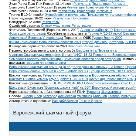
Этап Детского Кубка России 7-12 июня
Результаты
Трансляции
Регламент
Этап Рапид Гран-При России 13-14 июня
Результаты
Трансляции
Регламент
Этап Блиц Гран-При России 15 июня
Результаты
Трансляции
Регламент
Этап Кубка России 16-24 июня
Результаты
Трансляции
Регламент
Турнир Б 10-14 ноября
Жеребьевки и результаты
Положение
Актуальная информ
Парус надежды 16-22 июня
Результаты
Положение
Блицтурнир 12 июня
Результаты
Судейский семинар
Список участников
Регистрация
Фестиваль Петровский (Воронеж, июнь 2022)
Анонс на сайте ФШР
Telegram-кана
Форма для регистрации
Жеребьевки и результаты
Турнир A (10-17 июня)
Быстрые
Апрельский Воронеж
Универсиада
Первенство ОШК
Турнир Эло до 2000
Финал чемпионата Воронежской области-2021
Второй дивизион
Ветераны
Быстр
Юниорские первенства области-2021
Классика
Рапид
Блиц
Первенство областного шахматного клуба
Высшая лига
Первая лига
V летняя Спартакиада молодёжи, II этап (ЦФО) 18-23
Первенство Воронежа сред
Чемпионат области среди женщин
Чемпионат области среди ветеранов
Чемпиона
шахматам
высшая лига
первая лига
Воронежская шахматная команда (с подтверждёнными никами) на lichess
Проект
Воронежский онлайн-турнир в честь начала весны
Турнир Voronezh Chess Team 
Шахматные новости:
Telegram-канал о шахматах в Воронежской области
Гр
Шахматы. Новая Усмань
Клуб "Дебют" СОШ №101
Клуб "Эндшпиль" Лицея №4
Н
Шахматные организации:
FIDE
ФШР
МШФ ЦФО
Областной шахматный клуб
СШО
Шахсекция ВКонтакте
"Воронеж шахматный" на БВФ
Воронежский исторический
Воронежская область в базе соревнований РШФ:
Турниры
Шахматисты
Соседи:
Липецк
Елец
Белгород
Алексеевка
Урюпинск
Балашов
Тамбов
Мичуринс
Альтернативно одаренные:
Раецкий&Беляев
Те же и Яриков
Воронежский шахматный форум