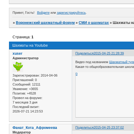
Привет, Гость!
Войдите
или
зарегистрируйтесь
.
»
Воронежский шахматный форум
»
СМИ о шахматах
»
Шахматы на
Страница:
1
Шахматы на Youtube
xuser
Поделиться
2015-04-25 21:28:39
Администратор
Видео под названием
Шахматный тур
Какая-то общеобразовательная школ
0
Зарегистрирован
: 2014-04-06
Приглашений:
0
Сообщений:
12111
Уважение:
+3655
Позитив:
+4528
Провел на форуме:
7 месяцев 3 дня
Последний визит:
2026-07-21 14:23:53
Фанат_Кота_Афромеева
Поделиться
2015-04-25 23:37:02
Модератор