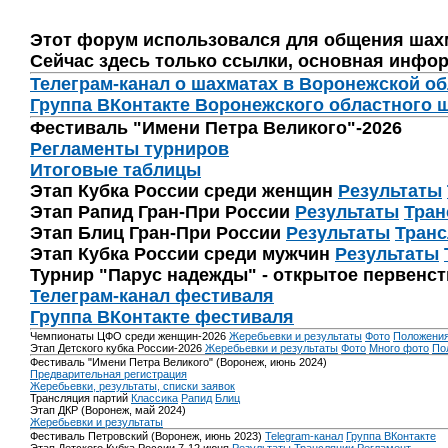
Этот форум использовался для общения шах
Сейчас здесь только ссылки, основная инфор
Телеграм-канал о шахматах в Воронежской о
Группа ВКонтакте Воронежского областного 
Фестиваль "Имени Петра Великого"-2026
Регламенты турниров
Итоговые таблицы
Этап Кубка России среди женщин
Результаты
Этап Рапид Гран-При России
Результаты
Тран
Этап Блиц Гран-При России
Результаты
Транс
Этап Кубка России среди мужчин
Результаты
Турнир "Парус надежды" - открытое первенс
Телеграм-канал фестиваля
Группа ВКонтакте фестиваля
Чемпионаты ЦФО среди женщин-2026
Жеребьевки и результаты
Фото
Положени
Этап Детского кубка России-2026
Жеребьевки и результаты
Фото
Много фото
По
Фестиваль "Имени Петра Великого" (Воронеж, июнь 2024)
Предварительная регистрация
Жеребьевки, результаты, списки заявок
Трансляция партий
Классика
Рапид
Блиц
Этап ДКР (Воронеж, май 2024)
Жеребьевки и результаты
Фестиваль Петровский (Воронеж, июнь 2023)
Telegram-канал
Группа ВКонтакте