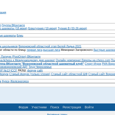
ация
л
Группа ВКонтакте
 шахматы (18 июня)
Блицтурнир (19 июня)
Турнир B (20-26 июня)
ые шахматы
Блиц
и школьников
Воронежский областной этап Белой Ладьи-2021
т области по блицу
первая лига
высшая лига
Мемориал Загоровского
быстрые шахма
 Патиум (PostOrion) ВКонтакте
на lichess к Международному дню шахмат
Онлайн-чемпионат Европы на chess.com
По
уппа ВКонтакте "Воронежский областной шахматный клуб"
Спорт-Игрок
РИА Воро
ововоронежский ДДТ
Труд-Черноземье
Р №13
ICCF
РАЗШ:
форум
сайт
 форум
Cтарый форум (только чтение)
Старый сайт областной ШФ
Старый сайт Ворон
к
Курск
Железногорск
Форум
Участники
Поиск
Регистрация
Войти
Активные темы