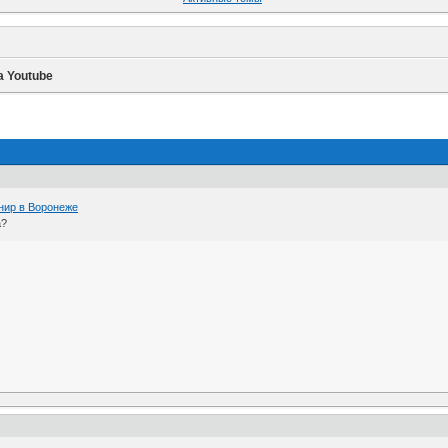
 Youtube
нир в Воронеже
а?