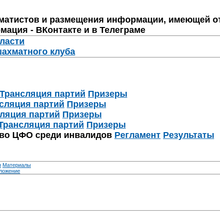
матистов и размещения информации, имеющей о
мация - ВКонтакте и в Телеграме
бласти
шахматного клуба
Трансляция партий
Призеры
сляция партий
Призеры
ляция партий
Призеры
Трансляция партий
Призеры
тво ЦФО среди инвалидов
Регламент
Результаты
я
Материалы
ложение