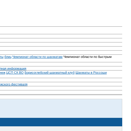
ты
блиц
Чемпионат области по шахматам
Чемпионат области по быстрым
лная информация
неж
ЦСП СК ВО
Борисоглебский шахматный клуб
Шахматы в Россоши
ежского фестиваля