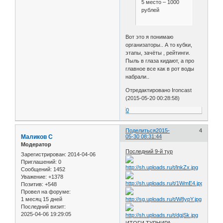
5 место – 1000
рублей
Вот это я понимаю
организаторы.. А то кубки,
этапы, зачёты , рейтинги.
Пыль в глаза кидают, а про
главное все как в рот воды
набрали..
Отредактировано Ironcast
(2015-05-20 00:28:58)
0
Поделиться
2015-
4
Маликов С
05-30 08:31:44
Модератор
Последний 9-й тур
Зарегистрирован
: 2014-04-06
Приглашений:
0
Сообщений:
1452
Уважение:
+1378
Позитив:
+548
Провел на форуме:
1 месяц 15 дней
Последний визит:
2025-04-06 19:29:05
ИТОГИ ТУРНИРА