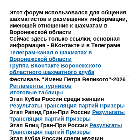
Этот форум использовался для общения
шахматистов и размещения информации,
имеющей отношение к шахматам в
Воронежской области
Сейчас здесь только ссылки, основная
информация - ВКонтакте и в Телеграме
Телеграм-канал о шахматах в
Воронежской области
Группа ВКонтакте Воронежского
областного шахматного клуба
Фестиваль "Имени Петра Великого"-2026
Регламенты турниров
Итоговые таблицы
Этап Кубка России среди женщин
Результаты
Трансляция партий
Призеры
Этап Рапид Гран-При России
Результаты
Трансляция партий
Призеры
Этап Блиц Гран-При России
Результаты
Трансляция партий
Призеры
Этап Кубка России среди мужчин