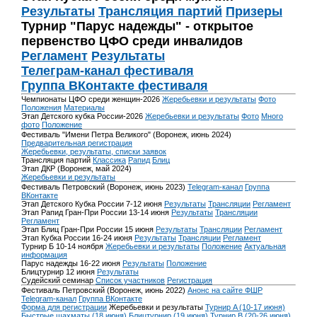
Результаты
Трансляция партий
Призеры
Турнир "Парус надежды" - открытое
первенство ЦФО среди инвалидов
Регламент
Результаты
Телеграм-канал фестиваля
Группа ВКонтакте фестиваля
Чемпионаты ЦФО среди женщин-2026
Жеребьевки и результаты
Фото
Положения
Материалы
Этап Детского кубка России-2026
Жеребьевки и результаты
Фото
Много
фото
Положение
Фестиваль "Имени Петра Великого" (Воронеж, июнь 2024)
Предварительная регистрация
Жеребьевки, результаты, списки заявок
Трансляция партий
Классика
Рапид
Блиц
Этап ДКР (Воронеж, май 2024)
Жеребьевки и результаты
Фестиваль Петровский (Воронеж, июнь 2023)
Telegram-канал
Группа
ВКонтакте
Этап Детского Кубка России 7-12 июня
Результаты
Трансляции
Регламент
Этап Рапид Гран-При России 13-14 июня
Результаты
Трансляции
Регламент
Этап Блиц Гран-При России 15 июня
Результаты
Трансляции
Регламент
Этап Кубка России 16-24 июня
Результаты
Трансляции
Регламент
Турнир Б 10-14 ноября
Жеребьевки и результаты
Положение
Актуальная
информация
Парус надежды 16-22 июня
Результаты
Положение
Блицтурнир 12 июня
Результаты
Судейский семинар
Список участников
Регистрация
Фестиваль Петровский (Воронеж, июнь 2022)
Анонс на сайте ФШР
Telegram-канал
Группа ВКонтакте
Форма для регистрации
Жеребьевки и результаты
Турнир A (10-17 июня)
Быстрые шахматы (18 июня)
Блицтурнир (19 июня)
Турнир B (20-26 июня)