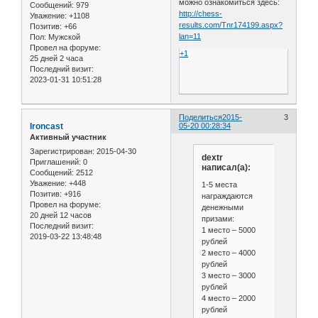
можно ознакомиться здесь:
Сообщений:
979
http://chess-
Уважение:
+1108
results.com/Tnr174199.aspx?
Позитив:
+66
lan=11
Пол:
Мужской
Провел на форуме:
+1
25 дней 2 часа
Последний визит:
2023-01-31 10:51:28
Поделиться
2015-
3
Ironcast
05-20 00:28:34
Активный участник
Зарегистрирован
: 2015-04-30
dextr
Приглашений:
0
написал(а):
Сообщений:
2512
Уважение:
+448
1-5 места
Позитив:
+916
награждаются
Провел на форуме:
денежными
20 дней 12 часов
призами:
Последний визит:
1 место – 5000
2019-03-22 13:48:48
рублей
2 место – 4000
рублей
3 место – 3000
рублей
4 место – 2000
рублей