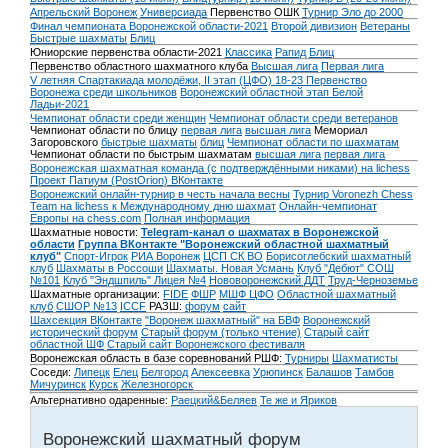
Апрельский Воронеж
Универсиада
Первенство ОШК
Турнир Эло до 2000
Финал чемпионата Воронежской области-2021
Второй дивизион
Ветераны
Быстрые шахматы
Блиц
Юниорские первенства области-2021
Классика
Рапид
Блиц
Первенство областного шахматного клуба
Высшая лига
Первая лига
V летняя Спартакиада молодёжи, II этап (ЦФО) 18-23
Первенство
Воронежа среди школьников
Воронежский областной этап Белой
Ладьи-2021
Чемпионат области среди женщин
Чемпионат области среди ветеранов
Чемпионат области по блицу
первая лига
высшая лига
Мемориал
Загоровского
быстрые шахматы
блиц
Чемпионат области по шахматам
Чемпионат области по быстрым шахматам
высшая лига
первая лига
Воронежская шахматная команда (с подтверждёнными никами) на lichess
Проект Патиум (PostOrion) ВКонтакте
Воронежский онлайн-турнир в честь начала весны
Турнир Voronezh Chess
Team на lichess к Международному дню шахмат
Онлайн-чемпионат
Европы на chess.com
Полная информация
Шахматные новости:
Telegram-канал о шахматах в Воронежской
области
Группа ВКонтакте "Воронежский областной шахматный
клуб"
Спорт-Игрок
РИА Воронеж
ЦСП СК ВО
Борисоглебский шахматный
клуб
Шахматы в Россоши
Шахматы. Новая Усмань
Клуб "Дебют" СОШ
№101
Клуб "Эндшпиль" Лицея №4
Нововоронежский ДДТ
Труд-Черноземье
Шахматные организации:
FIDE
ФШР
МШФ ЦФО
Областной шахматный
клуб
СШОР №13
ICCF
РАЗШ:
форум
сайт
Шахсекция ВКонтакте
"Воронеж шахматный" на БВФ
Воронежский
исторический форум
Cтарый форум (только чтение)
Старый сайт
областной ШФ
Старый сайт Воронежского фестиваля
Воронежская область в базе соревнований РШФ:
Турниры
Шахматисты
Соседи:
Липецк
Елец
Белгород
Алексеевка
Урюпинск
Балашов
Тамбов
Мичуринск
Курск
Железногорск
Альтернативно одаренные:
Раецкий&Беляев
Те же и Яриков
Воронежский шахматный форум