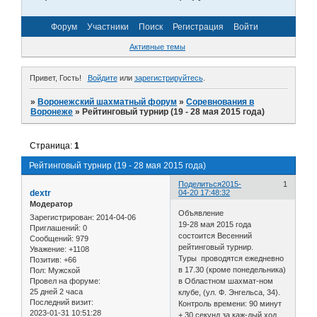
Форум
Участники
Поиск
Регистрация
Войти
Активные темы
Привет, Гость!
Войдите
или
зарегистрируйтесь
.
»
Воронежский шахматный форум
»
Соревнования в
Воронеже
»
Рейтинговый турнир (19 - 28 мая 2015 года)
Страница:
1
Рейтинговый турнир (19 - 28 мая 2015 года)
Поделиться
2015-
1
dextr
04-20 17:48:32
Модератор
Объявление
Зарегистрирован
: 2014-04-06
19-28 мая 2015 года
Приглашений:
0
состоится Весенний
Сообщений:
979
рейтинговый турнир.
Уважение:
+1108
Туры проводятся ежедневно
Позитив:
+66
в 17.30 (кроме понедельника)
Пол:
Мужской
Провел на форуме:
в Областном шахмат-ном
25 дней 2 часа
клубе, (ул. Ф. Энгельса, 34).
Последний визит:
Контроль времени: 90 минут
2023-01-31 10:51:28
+ 30 секунд за каж-дый ход.