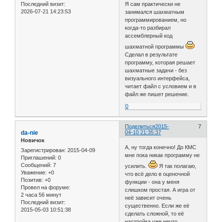
Последний визит:
Я сам практически не
2026-07-21 14:23:53
занимался шахматным
программированием, но
когда-то разбирал
ассемблерный код
шахматной программы
Сделал в результате
программу, которая решает
шахматные задачи - без
визуального интерфейса,
читает файл с условием и в
файл же пишет решение.
0
Поделиться
2015-
7
da-nie
04-10 21:35:37
Новичок
А, ну тогда конечно! До КМС
Зарегистрирован
: 2015-04-09
мне пока никак программу не
Приглашений:
0
Сообщений:
7
усилить.
Я так полагаю,
Уважение:
+0
что всё дело в оценочной
Позитив:
+0
функции - она у меня
Провел на форуме:
слишком простая. А игра от
2 часа 56 минут
неё зависит очень
Последний визит:
существенно. Если же её
2015-05-03 10:51:38
сделать сложной, то её
настройка уже нечто