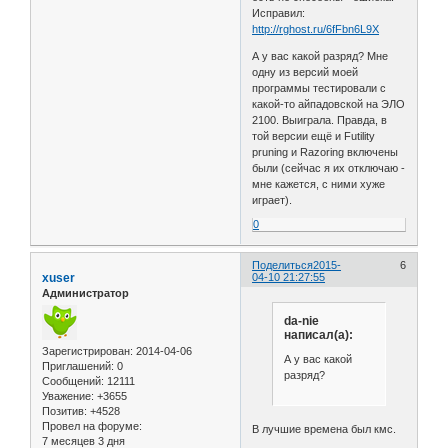
Исправил:
http://rghost.ru/6fFbn6L9X
А у вас какой разряд? Мне
одну из версий моей
программы тестировали с
какой-то айпадовской на ЭЛО
2100. Выиграла. Правда, в
той версии ещё и Futility
pruning и Razoring включены
были (сейчас я их отключаю -
мне кажется, с ними хуже
играет).
0
Поделиться
2015-
6
xuser
04-10 21:27:55
Администратор
da-nie
написал(а):
Зарегистрирован
: 2014-04-06
А у вас какой
Приглашений:
0
разряд?
Сообщений:
12111
Уважение:
+3655
Позитив:
+4528
Провел на форуме:
В лучшие времена был кмс.
7 месяцев 3 дня