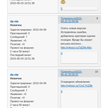
2015-05-03 10:51:38
0
Поделиться
2015-
9
da-nie
04-22 21:04:56
Новичок
Опять новая версия.
Зарегистрирован
: 2015-04-09
Исправлены ошибки,
Приглашений:
0
добавлены критерии оценки
Сообщений:
7
позиции. Вроде бы играет
Уважение:
+0
весьма неплохо...
Позитив:
+0
http://rghost.ru/7dZMc46tv
Провел на форуме:
2 часа 56 минут
0
Последний визит:
2015-05-03 10:51:38
Поделиться
2015-
10
da-nie
05-01 20:25:47
Новичок
Очередное обновление:
Зарегистрирован
: 2015-04-09
http://rghost.ru/7JxCYnZ8k
Приглашений:
0
Сообщений:
7
0
Уважение:
+0
Позитив:
+0
Провел на форуме:
2 часа 56 минут