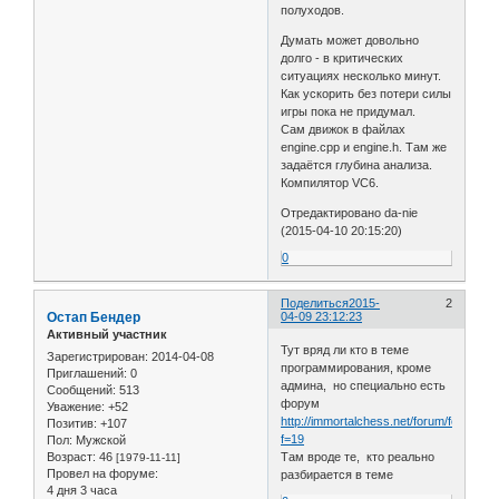
полуходов.
Думать может довольно
долго - в критических
ситуациях несколько минут.
Как ускорить без потери силы
игры пока не придумал.
Сам движок в файлах
engine.cpp и engine.h. Там же
задаётся глубина анализа.
Компилятор VC6.
Отредактировано da-nie
(2015-04-10 20:15:20)
0
Поделиться
2015-
2
Остап Бендер
04-09 23:12:23
Активный участник
Тут вряд ли кто в теме
Зарегистрирован
: 2014-04-08
программирования, кроме
Приглашений:
0
админа, но специально есть
Сообщений:
513
форум
Уважение:
+52
http://immortalchess.net/forum/forumdis
Позитив:
+107
f=19
Пол:
Мужской
Возраст:
46
Там вроде те, кто реально
[1979-11-11]
Провел на форуме:
разбирается в теме
4 дня 3 часа