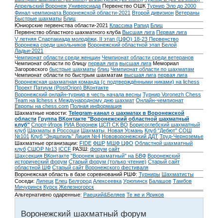
Апрельский Воронеж
Универсиада
Первенство ОШК
Турнир Эло до 2000
Финал чемпионата Воронежской области-2021
Второй дивизион
Ветераны
Быстрые шахматы
Блиц
Юниорские первенства области-2021
Классика
Рапид
Блиц
Первенство областного шахматного клуба
Высшая лига
Первая лига
V летняя Спартакиада молодёжи, II этап (ЦФО) 18-23
Первенство
Воронежа среди школьников
Воронежский областной этап Белой
Ладьи-2021
Чемпионат области среди женщин
Чемпионат области среди ветеранов
Чемпионат области по блицу
первая лига
высшая лига
Мемориал
Загоровского
быстрые шахматы
блиц
Чемпионат области по шахматам
Чемпионат области по быстрым шахматам
высшая лига
первая лига
Воронежская шахматная команда (с подтверждёнными никами) на lichess
Проект Патиум (PostOrion) ВКонтакте
Воронежский онлайн-турнир в честь начала весны
Турнир Voronezh Chess
Team на lichess к Международному дню шахмат
Онлайн-чемпионат
Европы на chess.com
Полная информация
Шахматные новости:
Telegram-канал о шахматах в Воронежской
области
Группа ВКонтакте "Воронежский областной шахматный
клуб"
Спорт-Игрок
РИА Воронеж
ЦСП СК ВО
Борисоглебский шахматный
клуб
Шахматы в Россоши
Шахматы. Новая Усмань
Клуб "Дебют" СОШ
№101
Клуб "Эндшпиль" Лицея №4
Нововоронежский ДДТ
Труд-Черноземье
Шахматные организации:
FIDE
ФШР
МШФ ЦФО
Областной шахматный
клуб
СШОР №13
ICCF
РАЗШ:
форум
сайт
Шахсекция ВКонтакте
"Воронеж шахматный" на БВФ
Воронежский
исторический форум
Cтарый форум (только чтение)
Старый сайт
областной ШФ
Старый сайт Воронежского фестиваля
Воронежская область в базе соревнований РШФ:
Турниры
Шахматисты
Соседи:
Липецк
Елец
Белгород
Алексеевка
Урюпинск
Балашов
Тамбов
Мичуринск
Курск
Железногорск
Альтернативно одаренные:
Раецкий&Беляев
Те же и Яриков
Воронежский шахматный форум