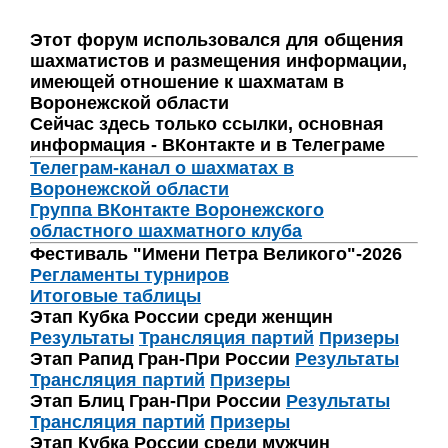
Этот форум использовался для общения
шахматистов и размещения информации,
имеющей отношение к шахматам в
Воронежской области
Сейчас здесь только ссылки, основная
информация - ВКонтакте и в Телеграме
Телеграм-канал о шахматах в
Воронежской области
Группа ВКонтакте Воронежского
областного шахматного клуба
Фестиваль "Имени Петра Великого"-2026
Регламенты турниров
Итоговые таблицы
Этап Кубка России среди женщин
Результаты
Трансляция партий
Призеры
Этап Рапид Гран-При России
Результаты
Трансляция партий
Призеры
Этап Блиц Гран-При России
Результаты
Трансляция партий
Призеры
Этап Кубка России среди мужчин