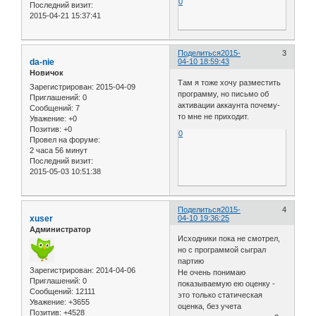
0
Последний визит:
2015-04-21 15:37:41
Поделиться
2015-
3
da-nie
04-10 18:59:43
Новичок
Там я тоже хочу разместить
Зарегистрирован
: 2015-04-09
программу, но письмо об
Приглашений:
0
активации аккаунта почему-
Сообщений:
7
то мне не приходит.
Уважение:
+0
Позитив:
+0
0
Провел на форуме:
2 часа 56 минут
Последний визит:
2015-05-03 10:51:38
Поделиться
2015-
4
xuser
04-10 19:36:25
Администратор
Исходники пока не смотрел,
но с программой сыграл
партию
Зарегистрирован
: 2014-04-06
Не очень понимаю
Приглашений:
0
показываемую ею оценку -
Сообщений:
12111
это только статическая
Уважение:
+3655
оценка, без учета
Позитив:
+4528