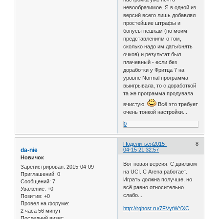
невообразимое. Я в одной из
версий всего лишь добавлял
простейшие штрафы и
бонусы пешкам (по моим
представлениям о том,
сколько надо им дать/снять
очков) и результат был
плачевный - если без
доработки у Фритца 7 на
уровне Normal программа
выигрывала, то с доработкой
та же программа продувала
вчистую.
Всё это требует
очень тонкой настройки...
0
Поделиться
2015-
8
da-nie
04-15 21:32:57
Новичок
Вот новая версия. С движком
Зарегистрирован
: 2015-04-09
на UCI. С Arena работает.
Приглашений:
0
Играть должна получше, но
Сообщений:
7
всё равно относительно
Уважение:
+0
слабо...
Позитив:
+0
Провел на форуме:
http://rghost.ru/7FVytWYXC
2 часа 56 минут
Последний визит: