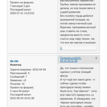
рассмотренных вариантов?
Провел на форуме:
Грубых зевков программа не
7 месяцев 3 дня
делала, но ела пешки явно в
Последний визит:
ущерб развитию
2026-07-21 14:23:53
Без особого труда добился
выигранной позиции, но
потом зевнул вечный шах
Впрочем, программа вечный
шах ставить не стала,
предпочла вместо этого
съесть еще пару пешек, так
что все же партию я выиграл
0
Поделиться
2015-
5
da-nie
04-10 20:11:36
Новичок
Да, это только статическая
Зарегистрирован
: 2015-04-09
оценка с учётом позиций
Приглашений:
0
фигур.
Сообщений:
7
И тут ещё вот какое дело - я
Уважение:
+0
сейчас сделал чтобы
Позитив:
+0
проходную пешку можно
Провел на форуме:
2 часа 56 минут
было есть "как обычно" - хочу
Последний визит:
всё-таки UCI прикрутить со
2015-05-03 10:51:38
временем. И обнаружил, что
чёрные проходную пешку
есть не способны - ошибка.