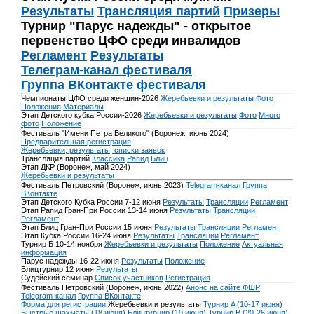
Результаты
Трансляция партий
Призеры
Турнир "Парус надежды" - открытое
первенство ЦФО среди инвалидов
Регламент
Результаты
Телеграм-канал фестиваля
Группа ВКонтакте фестиваля
Чемпионаты ЦФО среди женщин-2026
Жеребьевки и результаты
Фото
Положения
Материалы
Этап Детского кубка России-2026
Жеребьевки и результаты
Фото
Много
фото
Положение
Фестиваль "Имени Петра Великого" (Воронеж, июнь 2024)
Предварительная регистрация
Жеребьевки, результаты, списки заявок
Трансляция партий
Классика
Рапид
Блиц
Этап ДКР (Воронеж, май 2024)
Жеребьевки и результаты
Фестиваль Петровский (Воронеж, июнь 2023)
Telegram-канал
Группа
ВКонтакте
Этап Детского Кубка России 7-12 июня
Результаты
Трансляции
Регламент
Этап Рапид Гран-При России 13-14 июня
Результаты
Трансляции
Регламент
Этап Блиц Гран-При России 15 июня
Результаты
Трансляции
Регламент
Этап Кубка России 16-24 июня
Результаты
Трансляции
Регламент
Турнир Б 10-14 ноября
Жеребьевки и результаты
Положение
Актуальная
информация
Парус надежды 16-22 июня
Результаты
Положение
Блицтурнир 12 июня
Результаты
Судейский семинар
Список участников
Регистрация
Фестиваль Петровский (Воронеж, июнь 2022)
Анонс на сайте ФШР
Telegram-канал
Группа ВКонтакте
Форма для регистрации
Жеребьевки и результаты
Турнир A (10-17 июня)
Быстрые шахматы (18 июня)
Блицтурнир (19 июня)
Турнир B (20-26 июня)