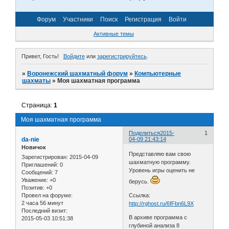
Форум
Участники
Поиск
Регистрация
Войти
Активные темы
Привет, Гость!
Войдите
или
зарегистрируйтесь
.
»
Воронежский шахматный форум
»
Компьютерные
шахматы
»
Моя шахматная программа
Страница:
1
Моя шахматная программа
Поделиться
2015-
1
da-nie
04-09 21:43:14
Новичок
Представляю вам свою
Зарегистрирован
: 2015-04-09
шахматную программу.
Приглашений:
0
Уровень игры оценить не
Сообщений:
7
Уважение:
+0
берусь.
Позитив:
+0
Провел на форуме:
Ссылка:
2 часа 56 минут
http://rghost.ru/6fFbn6L9X
Последний визит:
В архиве программа с
2015-05-03 10:51:38
глубиной анализа 8