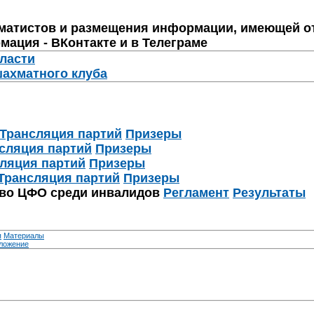
матистов и размещения информации, имеющей о
мация - ВКонтакте и в Телеграме
бласти
шахматного клуба
Трансляция партий
Призеры
сляция партий
Призеры
ляция партий
Призеры
Трансляция партий
Призеры
тво ЦФО среди инвалидов
Регламент
Результаты
я
Материалы
ложение