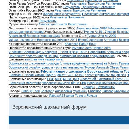
Этап Детского Кубка России 7-12 июня
Результаты
Трансляции
Регламент
Этап Рапид Гран-При России 13-14 июня
Результаты
Трансляции
Регламент
Этап Блиц Гран-При России 15 июня
Результаты
Трансляции
Регламент
Этап Кубка России 16-24 июня
Результаты
Трансляции
Регламент
Турнир Б 10-14 ноября
Жеребьевки и результаты
Положение
Актуальная информ
Парус надежды 16-22 июня
Результаты
Положение
Блицтурнир 12 июня
Результаты
Судейский семинар
Список участников
Регистрация
Фестиваль Петровский (Воронеж, июнь 2022)
Анонс на сайте ФШР
Telegram-кана
Форма для регистрации
Жеребьевки и результаты
Турнир A (10-17 июня)
Быстрые
Апрельский Воронеж
Универсиада
Первенство ОШК
Турнир Эло до 2000
Финал чемпионата Воронежской области-2021
Второй дивизион
Ветераны
Быстр
Юниорские первенства области-2021
Классика
Рапид
Блиц
Первенство областного шахматного клуба
Высшая лига
Первая лига
V летняя Спартакиада молодёжи, II этап (ЦФО) 18-23
Первенство Воронежа сред
Чемпионат области среди женщин
Чемпионат области среди ветеранов
Чемпиона
шахматам
высшая лига
первая лига
Воронежская шахматная команда (с подтверждёнными никами) на lichess
Проект
Воронежский онлайн-турнир в честь начала весны
Турнир Voronezh Chess Team 
Шахматные новости:
Telegram-канал о шахматах в Воронежской области
Гр
Шахматы. Новая Усмань
Клуб "Дебют" СОШ №101
Клуб "Эндшпиль" Лицея №4
Н
Шахматные организации:
FIDE
ФШР
МШФ ЦФО
Областной шахматный клуб
СШО
Шахсекция ВКонтакте
"Воронеж шахматный" на БВФ
Воронежский исторический
Воронежская область в базе соревнований РШФ:
Турниры
Шахматисты
Соседи:
Липецк
Елец
Белгород
Алексеевка
Урюпинск
Балашов
Тамбов
Мичуринс
Альтернативно одаренные:
Раецкий&Беляев
Те же и Яриков
Воронежский шахматный форум