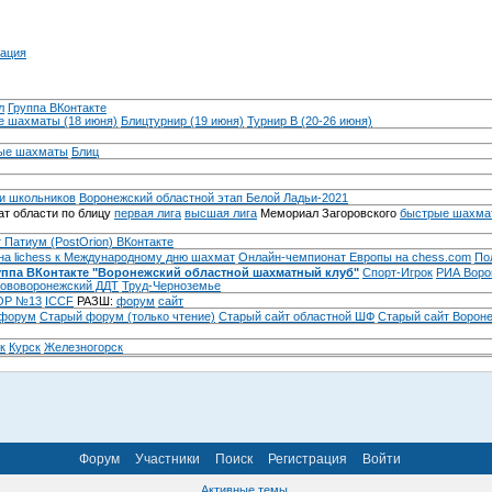
ация
л
Группа ВКонтакте
 шахматы (18 июня)
Блицтурнир (19 июня)
Турнир B (20-26 июня)
ые шахматы
Блиц
и школьников
Воронежский областной этап Белой Ладьи-2021
т области по блицу
первая лига
высшая лига
Мемориал Загоровского
быстрые шахма
 Патиум (PostOrion) ВКонтакте
на lichess к Международному дню шахмат
Онлайн-чемпионат Европы на chess.com
По
уппа ВКонтакте "Воронежский областной шахматный клуб"
Спорт-Игрок
РИА Воро
ововоронежский ДДТ
Труд-Черноземье
Р №13
ICCF
РАЗШ:
форум
сайт
 форум
Cтарый форум (только чтение)
Старый сайт областной ШФ
Старый сайт Ворон
к
Курск
Железногорск
Форум
Участники
Поиск
Регистрация
Войти
Активные темы