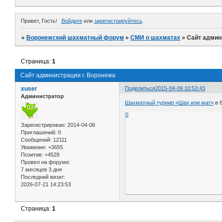
Привет, Гость!
Войдите
или
зарегистрируйтесь
.
»
Воронежский шахматный форум
»
СМИ о шахматах
»
Сайт админ
Страница:
1
Сайт администрации г. Воронежа
xuser
Поделиться
2015-04-09 10:53:43
Администратор
Шахматный турнир «Шах или мат»
в 
0
Зарегистрирован
: 2014-04-06
Приглашений:
0
Сообщений:
12111
Уважение:
+3655
Позитив:
+4528
Провел на форуме:
7 месяцев 3 дня
Последний визит:
2026-07-21 14:23:53
Страница:
1