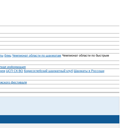
ты
блиц
Чемпионат области по шахматам
Чемпионат области по быстрым
лная информация
неж
ЦСП СК ВО
Борисоглебский шахматный клуб
Шахматы в Россоши
ежского фестиваля