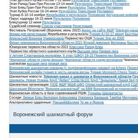
Этап Детского Кубка России 7-12 июня
Результаты
Трансляции
Регламент
Этап Рапид Гран-При России 13-14 июня
Результаты
Трансляции
Регламент
Этап Блиц Гран-При России 15 июня
Результаты
Трансляции
Регламент
Этап Кубка России 16-24 июня
Результаты
Трансляции
Регламент
Турнир Б 10-14 ноября
Жеребьевки и результаты
Положение
Актуальная информ
Парус надежды 16-22 июня
Результаты
Положение
Блицтурнир 12 июня
Результаты
Судейский семинар
Список участников
Регистрация
Фестиваль Петровский (Воронеж, июнь 2022)
Анонс на сайте ФШР
Telegram-кана
Форма для регистрации
Жеребьевки и результаты
Турнир A (10-17 июня)
Быстрые
Апрельский Воронеж
Универсиада
Первенство ОШК
Турнир Эло до 2000
Финал чемпионата Воронежской области-2021
Второй дивизион
Ветераны
Быстр
Юниорские первенства области-2021
Классика
Рапид
Блиц
Первенство областного шахматного клуба
Высшая лига
Первая лига
V летняя Спартакиада молодёжи, II этап (ЦФО) 18-23
Первенство Воронежа сред
Чемпионат области среди женщин
Чемпионат области среди ветеранов
Чемпиона
шахматам
высшая лига
первая лига
Воронежская шахматная команда (с подтверждёнными никами) на lichess
Проект
Воронежский онлайн-турнир в честь начала весны
Турнир Voronezh Chess Team 
Шахматные новости:
Telegram-канал о шахматах в Воронежской области
Гр
Шахматы. Новая Усмань
Клуб "Дебют" СОШ №101
Клуб "Эндшпиль" Лицея №4
Н
Шахматные организации:
FIDE
ФШР
МШФ ЦФО
Областной шахматный клуб
СШО
Шахсекция ВКонтакте
"Воронеж шахматный" на БВФ
Воронежский исторический
Воронежская область в базе соревнований РШФ:
Турниры
Шахматисты
Соседи:
Липецк
Елец
Белгород
Алексеевка
Урюпинск
Балашов
Тамбов
Мичуринс
Альтернативно одаренные:
Раецкий&Беляев
Те же и Яриков
Воронежский шахматный форум