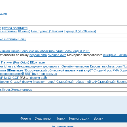
ация
л
Группа ВКонтакте
 шахматы (18 июня)
Блицтурнир (19 июня)
Турнир B (20-26 июня)
ые шахматы
Блиц
и школьников
Воронежский областной этап Белой Ладьи-2021
т области по блицу
первая лига
высшая лига
Мемориал Загоровского
быстрые шахма
 Патиум (PostOrion) ВКонтакте
на lichess к Международному дню шахмат
Онлайн-чемпионат Европы на chess.com
По
уппа ВКонтакте "Воронежский областной шахматный клуб"
Спорт-Игрок
РИА Воро
ововоронежский ДДТ
Труд-Черноземье
Р №13
ICCF
РАЗШ:
форум
сайт
 форум
Cтарый форум (только чтение)
Старый сайт областной ШФ
Старый сайт Ворон
к
Курск
Железногорск
Форум
Участники
Поиск
Регистрация
Войти
Активные темы