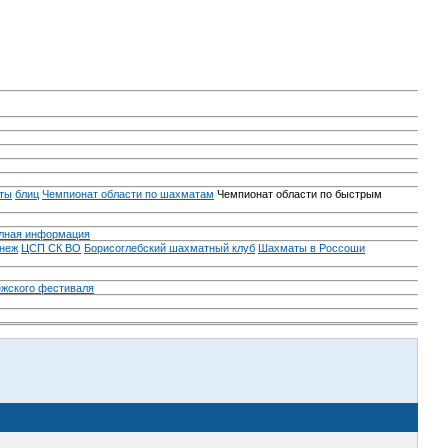
ты
блиц
Чемпионат области по шахматам
Чемпионат области по быстрым
лная информация
неж
ЦСП СК ВО
Борисоглебский шахматный клуб
Шахматы в Россоши
ежского фестиваля