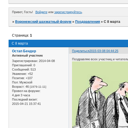
Привет, Гость!
Войдите
или
зарегистрируйтесь
.
»
Воронежский шахматный форум
»
Поздравления
»
С 8 марта
Страница:
1
С 8 марта
Остап Бендер
Поделиться
2015-03-08 04:44:25
Активный участник
Поздравляю всех участниц и читател
Зарегистрирован
: 2014-04-08
Приглашений:
0
Сообщений:
513
Уважение:
+52
Позитив:
+107
Пол:
Мужской
Возраст:
46
[1979-11-11]
Провел на форуме:
4 дня 3 часа
Последний визит:
2015-04-21 15:37:41