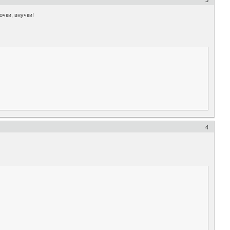
чки, внучки!
4