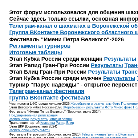
Этот форум использовался для общения шах
Сейчас здесь только ссылки, основная инфор
Телеграм-канал о шахматах в Воронежской о
Группа ВКонтакте Воронежского областного 
Фестиваль "Имени Петра Великого"-2026
Регламенты турниров
Итоговые таблицы
Этап Кубка России среди женщин
Результаты
Этап Рапид Гран-При России
Результаты
Тран
Этап Блиц Гран-При России
Результаты
Транс
Этап Кубка России среди мужчин
Результаты
Турнир "Парус надежды" - открытое первенс
Телеграм-канал фестиваля
Группа ВКонтакте фестиваля
Чемпионаты ЦФО среди женщин-2026
Жеребьевки и результаты
Фото
Положени
Этап Детского кубка России-2026
Жеребьевки и результаты
Фото
Много фото
По
Фестиваль "Имени Петра Великого" (Воронеж, июнь 2024)
Предварительная регистрация
Жеребьевки, результаты, списки заявок
Трансляция партий
Классика
Рапид
Блиц
Этап ДКР (Воронеж, май 2024)
Жеребьевки и результаты
Фестиваль Петровский (Воронеж, июнь 2023)
Telegram-канал
Группа ВКонтакте