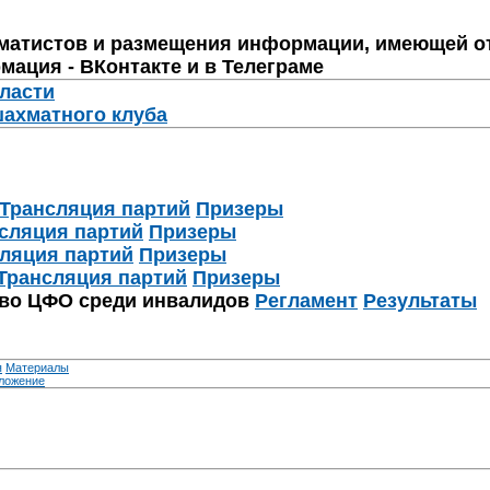
матистов и размещения информации, имеющей о
мация - ВКонтакте и в Телеграме
бласти
шахматного клуба
Трансляция партий
Призеры
сляция партий
Призеры
ляция партий
Призеры
Трансляция партий
Призеры
тво ЦФО среди инвалидов
Регламент
Результаты
я
Материалы
ложение