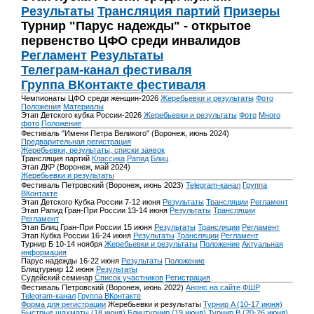
Результаты
Трансляция партий
Призеры
Турнир "Парус надежды" - открытое
первенство ЦФО среди инвалидов
Регламент
Результаты
Телеграм-канал фестиваля
Группа ВКонтакте фестиваля
Чемпионаты ЦФО среди женщин-2026
Жеребьевки и результаты
Фото
Положения
Материалы
Этап Детского кубка России-2026
Жеребьевки и результаты
Фото
Много
фото
Положение
Фестиваль "Имени Петра Великого" (Воронеж, июнь 2024)
Предварительная регистрация
Жеребьевки, результаты, списки заявок
Трансляция партий
Классика
Рапид
Блиц
Этап ДКР (Воронеж, май 2024)
Жеребьевки и результаты
Фестиваль Петровский (Воронеж, июнь 2023)
Telegram-канал
Группа
ВКонтакте
Этап Детского Кубка России 7-12 июня
Результаты
Трансляции
Регламент
Этап Рапид Гран-При России 13-14 июня
Результаты
Трансляции
Регламент
Этап Блиц Гран-При России 15 июня
Результаты
Трансляции
Регламент
Этап Кубка России 16-24 июня
Результаты
Трансляции
Регламент
Турнир Б 10-14 ноября
Жеребьевки и результаты
Положение
Актуальная
информация
Парус надежды 16-22 июня
Результаты
Положение
Блицтурнир 12 июня
Результаты
Судейский семинар
Список участников
Регистрация
Фестиваль Петровский (Воронеж, июнь 2022)
Анонс на сайте ФШР
Telegram-канал
Группа ВКонтакте
Форма для регистрации
Жеребьевки и результаты
Турнир A (10-17 июня)
Быстрые шахматы (18 июня)
Блицтурнир (19 июня)
Турнир B (20-26 июня)