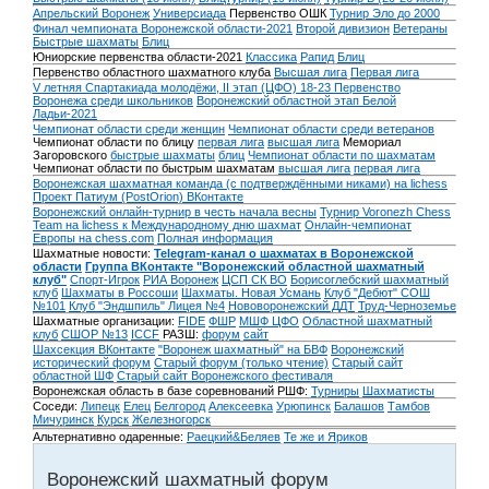
Апрельский Воронеж
Универсиада
Первенство ОШК
Турнир Эло до 2000
Финал чемпионата Воронежской области-2021
Второй дивизион
Ветераны
Быстрые шахматы
Блиц
Юниорские первенства области-2021
Классика
Рапид
Блиц
Первенство областного шахматного клуба
Высшая лига
Первая лига
V летняя Спартакиада молодёжи, II этап (ЦФО) 18-23
Первенство
Воронежа среди школьников
Воронежский областной этап Белой
Ладьи-2021
Чемпионат области среди женщин
Чемпионат области среди ветеранов
Чемпионат области по блицу
первая лига
высшая лига
Мемориал
Загоровского
быстрые шахматы
блиц
Чемпионат области по шахматам
Чемпионат области по быстрым шахматам
высшая лига
первая лига
Воронежская шахматная команда (с подтверждёнными никами) на lichess
Проект Патиум (PostOrion) ВКонтакте
Воронежский онлайн-турнир в честь начала весны
Турнир Voronezh Chess
Team на lichess к Международному дню шахмат
Онлайн-чемпионат
Европы на chess.com
Полная информация
Шахматные новости:
Telegram-канал о шахматах в Воронежской
области
Группа ВКонтакте "Воронежский областной шахматный
клуб"
Спорт-Игрок
РИА Воронеж
ЦСП СК ВО
Борисоглебский шахматный
клуб
Шахматы в Россоши
Шахматы. Новая Усмань
Клуб "Дебют" СОШ
№101
Клуб "Эндшпиль" Лицея №4
Нововоронежский ДДТ
Труд-Черноземье
Шахматные организации:
FIDE
ФШР
МШФ ЦФО
Областной шахматный
клуб
СШОР №13
ICCF
РАЗШ:
форум
сайт
Шахсекция ВКонтакте
"Воронеж шахматный" на БВФ
Воронежский
исторический форум
Cтарый форум (только чтение)
Старый сайт
областной ШФ
Старый сайт Воронежского фестиваля
Воронежская область в базе соревнований РШФ:
Турниры
Шахматисты
Соседи:
Липецк
Елец
Белгород
Алексеевка
Урюпинск
Балашов
Тамбов
Мичуринск
Курск
Железногорск
Альтернативно одаренные:
Раецкий&Беляев
Те же и Яриков
Воронежский шахматный форум