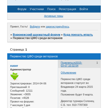
Форум
Участники
Поиск
Регистрация
Войти
Активные темы
Привет, Гость!
Войдите
или
зарегистрируйтесь
.
»
Воронежский шахматный форум
»
Куда поехать играть
»
Первенство ЦФО среди ветеранов
Страница:
1
Первенство ЦФО среди ветеранов
Поделиться
2015-
1
xuser
03-07 10:32:54
Администратор
Объявление
Первенство ЦФО среди
ветеранов стартует во
Зарегистрирован
: 2014-04-06
Владимире 24 марта 2015
Приглашений:
0
Сообщений:
12111
года.
Уважение:
+3655
Положение будет 9 марта.
Позитив:
+4528
Директор турнира Солонец
Провел на форуме:
С.Б. тел. 910-7787300
7 месяцев 3 дня