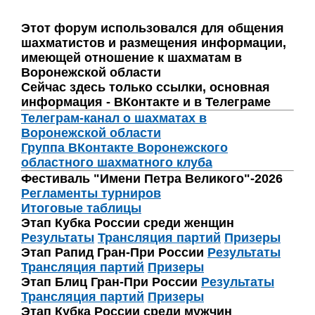
Этот форум использовался для общения
шахматистов и размещения информации,
имеющей отношение к шахматам в
Воронежской области
Сейчас здесь только ссылки, основная
информация - ВКонтакте и в Телеграме
Телеграм-канал о шахматах в
Воронежской области
Группа ВКонтакте Воронежского
областного шахматного клуба
Фестиваль "Имени Петра Великого"-2026
Регламенты турниров
Итоговые таблицы
Этап Кубка России среди женщин
Результаты
Трансляция партий
Призеры
Этап Рапид Гран-При России
Результаты
Трансляция партий
Призеры
Этап Блиц Гран-При России
Результаты
Трансляция партий
Призеры
Этап Кубка России среди мужчин