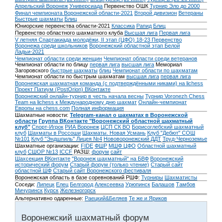
Апрельский Воронеж
Универсиада
Первенство ОШК
Турнир Эло до 2000
Финал чемпионата Воронежской области-2021
Второй дивизион
Ветераны
Быстрые шахматы
Блиц
Юниорские первенства области-2021
Классика
Рапид
Блиц
Первенство областного шахматного клуба
Высшая лига
Первая лига
V летняя Спартакиада молодёжи, II этап (ЦФО) 18-23
Первенство
Воронежа среди школьников
Воронежский областной этап Белой
Ладьи-2021
Чемпионат области среди женщин
Чемпионат области среди ветеранов
Чемпионат области по блицу
первая лига
высшая лига
Мемориал
Загоровского
быстрые шахматы
блиц
Чемпионат области по шахматам
Чемпионат области по быстрым шахматам
высшая лига
первая лига
Воронежская шахматная команда (с подтверждёнными никами) на lichess
Проект Патиум (PostOrion) ВКонтакте
Воронежский онлайн-турнир в честь начала весны
Турнир Voronezh Chess
Team на lichess к Международному дню шахмат
Онлайн-чемпионат
Европы на chess.com
Полная информация
Шахматные новости:
Telegram-канал о шахматах в Воронежской
области
Группа ВКонтакте "Воронежский областной шахматный
клуб"
Спорт-Игрок
РИА Воронеж
ЦСП СК ВО
Борисоглебский шахматный
клуб
Шахматы в Россоши
Шахматы. Новая Усмань
Клуб "Дебют" СОШ
№101
Клуб "Эндшпиль" Лицея №4
Нововоронежский ДДТ
Труд-Черноземье
Шахматные организации:
FIDE
ФШР
МШФ ЦФО
Областной шахматный
клуб
СШОР №13
ICCF
РАЗШ:
форум
сайт
Шахсекция ВКонтакте
"Воронеж шахматный" на БВФ
Воронежский
исторический форум
Cтарый форум (только чтение)
Старый сайт
областной ШФ
Старый сайт Воронежского фестиваля
Воронежская область в базе соревнований РШФ:
Турниры
Шахматисты
Соседи:
Липецк
Елец
Белгород
Алексеевка
Урюпинск
Балашов
Тамбов
Мичуринск
Курск
Железногорск
Альтернативно одаренные:
Раецкий&Беляев
Те же и Яриков
Воронежский шахматный форум