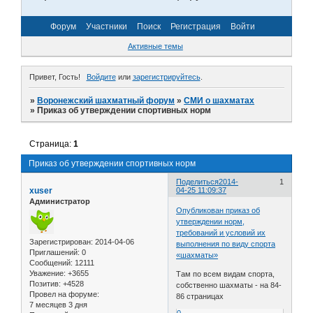
Форум
Участники
Поиск
Регистрация
Войти
Активные темы
Привет, Гость!
Войдите
или
зарегистрируйтесь
.
»
Воронежский шахматный форум
»
СМИ о шахматах
»
Приказ об утверждении спортивных норм
Страница:
1
Приказ об утверждении спортивных норм
Поделиться
2014-
1
xuser
04-25 11:09:37
Администратор
Опубликован приказ об
утверждении норм,
требований и условий их
Зарегистрирован
: 2014-04-06
выполнения по виду спорта
Приглашений:
0
«шахматы»
Сообщений:
12111
Уважение:
+3655
Там по всем видам спорта,
Позитив:
+4528
собственно шахматы - на 84-
Провел на форуме:
86 страницах
7 месяцев 3 дня