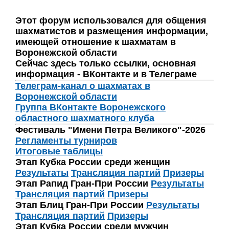
Этот форум использовался для общения
шахматистов и размещения информации,
имеющей отношение к шахматам в
Воронежской области
Сейчас здесь только ссылки, основная
информация - ВКонтакте и в Телеграме
Телеграм-канал о шахматах в
Воронежской области
Группа ВКонтакте Воронежского
областного шахматного клуба
Фестиваль "Имени Петра Великого"-2026
Регламенты турниров
Итоговые таблицы
Этап Кубка России среди женщин
Результаты
Трансляция партий
Призеры
Этап Рапид Гран-При России
Результаты
Трансляция партий
Призеры
Этап Блиц Гран-При России
Результаты
Трансляция партий
Призеры
Этап Кубка России среди мужчин