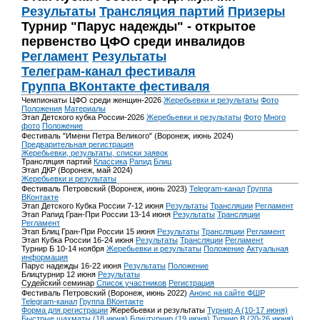
Результаты
Трансляция партий
Призеры
Турнир "Парус надежды" - открытое
первенство ЦФО среди инвалидов
Регламент
Результаты
Телеграм-канал фестиваля
Группа ВКонтакте фестиваля
Чемпионаты ЦФО среди женщин-2026
Жеребьевки и результаты
Фото
Положения
Материалы
Этап Детского кубка России-2026
Жеребьевки и результаты
Фото
Много
фото
Положение
Фестиваль "Имени Петра Великого" (Воронеж, июнь 2024)
Предварительная регистрация
Жеребьевки, результаты, списки заявок
Трансляция партий
Классика
Рапид
Блиц
Этап ДКР (Воронеж, май 2024)
Жеребьевки и результаты
Фестиваль Петровский (Воронеж, июнь 2023)
Telegram-канал
Группа
ВКонтакте
Этап Детского Кубка России 7-12 июня
Результаты
Трансляции
Регламент
Этап Рапид Гран-При России 13-14 июня
Результаты
Трансляции
Регламент
Этап Блиц Гран-При России 15 июня
Результаты
Трансляции
Регламент
Этап Кубка России 16-24 июня
Результаты
Трансляции
Регламент
Турнир Б 10-14 ноября
Жеребьевки и результаты
Положение
Актуальная
информация
Парус надежды 16-22 июня
Результаты
Положение
Блицтурнир 12 июня
Результаты
Судейский семинар
Список участников
Регистрация
Фестиваль Петровский (Воронеж, июнь 2022)
Анонс на сайте ФШР
Telegram-канал
Группа ВКонтакте
Форма для регистрации
Жеребьевки и результаты
Турнир A (10-17 июня)
Быстрые шахматы (18 июня)
Блицтурнир (19 июня)
Турнир B (20-26 июня)