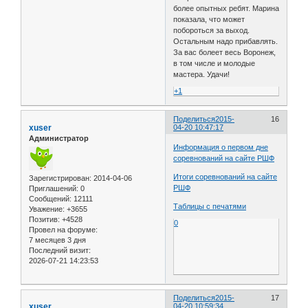
более опытных ребят. Марина
показала, что может
побороться за выход.
Остальным надо прибавлять.
За вас болеет весь Воронеж,
в том числе и молодые
мастера. Удачи!
+1
Поделиться
2015-
16
xuser
04-20 10:47:17
Администратор
Информация о первом дне
соревнований на сайте РШФ
Итоги соревнований на сайте
Зарегистрирован
: 2014-04-06
РШФ
Приглашений:
0
Сообщений:
12111
Таблицы с печатями
Уважение:
+3655
Позитив:
+4528
0
Провел на форуме:
7 месяцев 3 дня
Последний визит:
2026-07-21 14:23:53
Поделиться
2015-
17
xuser
04-20 10:59:34