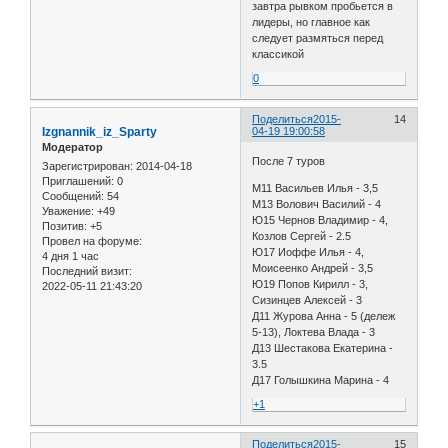
завтра рывком пробьется в
лидеры, но главное как
следует размяться перед
классикой
0
Поделиться
2015-
14
Izgnannik_iz_Sparty
04-19 19:00:58
Модератор
После 7 туров
Зарегистрирован
: 2014-04-18
Приглашений:
0
M11 Васильев Илья - 3,5
Сообщений:
54
М13 Волович Василий - 4
Уважение:
+49
Ю15 Чернов Владимир - 4,
Позитив:
+5
Козлов Сергей - 2.5
Провел на форуме:
Ю17 Иоффе Илья - 4,
4 дня 1 час
Моисеенко Андрей - 3,5
Последний визит:
Ю19 Попов Кирилл - 3,
2022-05-11 21:43:20
Сизинцев Алексей - 3
Д11 Журова Анна - 5 (дележ
5-13), Локтева Влада - 3
Д13 Шестакова Екатерина -
3.5
Д17 Голышкина Марина - 4
+1
Поделиться
2015-
15