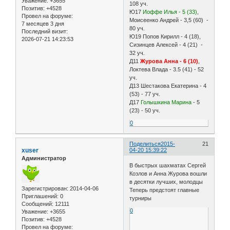
Уважение:
+3655
108 уч.
Позитив:
+4528
Ю17
Иоффе Илья - 5 (33)
,
Провел на форуме:
Моисеенко Андрей - 3,5 (60) -
7 месяцев 3 дня
80 уч.
Последний визит:
Ю19 Попов Кирилл - 4 (18),
2026-07-21 14:23:53
Сизинцев Алексей - 4 (21) -
32 уч.
Д11
Журова Анна - 6 (10)
,
Локтева Влада - 3.5 (41) - 52
уч.
Д13 Шестакова Екатерина - 4
(53) - 77 уч.
Д17
Голышкина Марина
- 5
(23) - 50 уч.
0
Поделиться
2015-
21
xuser
04-20 15:39:22
Администратор
В быстрых шахматах Сергей
Козлов и Анна Журова вошли
в десятки лучших, молодцы
Зарегистрирован
: 2014-04-06
Теперь предстоят главные
Приглашений:
0
турниры
Сообщений:
12111
0
Уважение:
+3655
Позитив:
+4528
Провел на форуме: