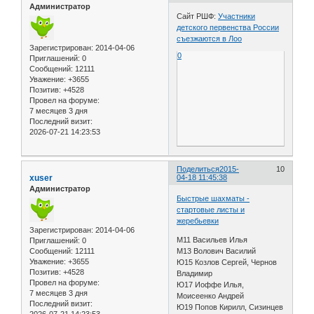
Администратор
Сайт РШФ:
Участники
детского первенства России
съезжаются в Лоо
Зарегистрирован
: 2014-04-06
0
Приглашений:
0
Сообщений:
12111
Уважение:
+3655
Позитив:
+4528
Провел на форуме:
7 месяцев 3 дня
Последний визит:
2026-07-21 14:23:53
Поделиться
2015-
10
xuser
04-18 11:45:38
Администратор
Быстрые шахматы -
стартовые листы и
жеребьевки
Зарегистрирован
: 2014-04-06
M11 Васильев Илья
Приглашений:
0
Сообщений:
12111
М13 Волович Василий
Уважение:
+3655
Ю15 Козлов Сергей, Чернов
Позитив:
+4528
Владимир
Провел на форуме:
Ю17 Иоффе Илья,
7 месяцев 3 дня
Моисеенко Андрей
Последний визит:
Ю19 Попов Кирилл, Сизинцев
2026-07-21 14:23:53