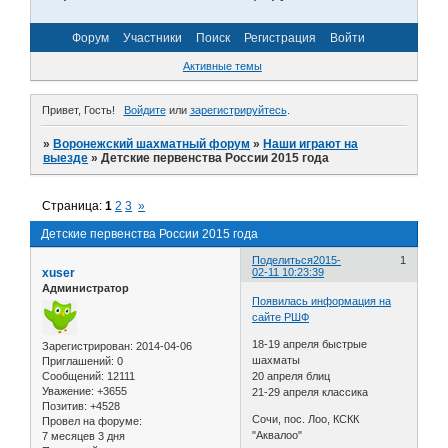
Форум
Участники
Поиск
Регистрация
Войти
Активные темы
Привет, Гость!
Войдите
или
зарегистрируйтесь
.
»
Воронежский шахматный форум
»
Наши играют на
выезде
»
Детские первенства России 2015 года
Страница:
1
2
3
»
Детские первенства России 2015 года
Поделиться
2015-
1
xuser
02-11 10:23:39
Администратор
Появилась информация на
сайте РШФ
18-19 апреля быстрые
Зарегистрирован
: 2014-04-06
шахматы
Приглашений:
0
Сообщений:
12111
20 апреля блиц
Уважение:
+3655
21-29 апреля классика
Позитив:
+4528
Сочи, пос. Лоо, КСКК
Провел на форуме:
"Аквалоо"
7 месяцев 3 дня