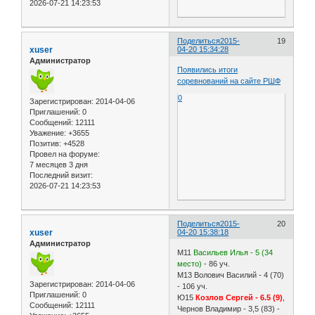
2026-07-21 14:23:53
Поделиться
2015-
19
xuser
04-20 15:34:28
Администратор
Появились итоги
соревнований на сайте РШФ
0
Зарегистрирован
: 2014-04-06
Приглашений:
0
Сообщений:
12111
Уважение:
+3655
Позитив:
+4528
Провел на форуме:
7 месяцев 3 дня
Последний визит:
2026-07-21 14:23:53
Поделиться
2015-
20
xuser
04-20 15:38:18
Администратор
M11
Васильев Илья - 5 (34
место)
- 86 уч.
М13 Волович Василий - 4 (70)
Зарегистрирован
: 2014-04-06
- 106 уч.
Приглашений:
0
Ю15
Козлов Сергей - 6.5 (9)
,
Сообщений:
12111
Чернов Владимир - 3,5 (83) -