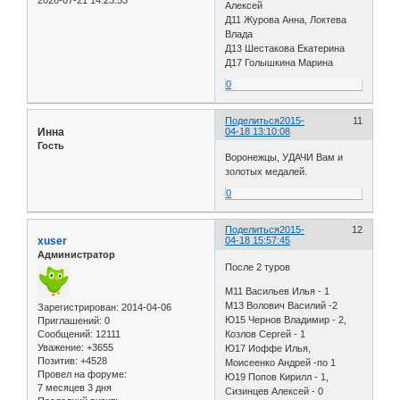
Алексей
Д11 Журова Анна, Локтева
Влада
Д13 Шестакова Екатерина
Д17 Голышкина Марина
0
Поделиться
2015-
11
Инна
04-18 13:10:08
Гость
Воронежцы, УДАЧИ Вам и
золотых медалей.
0
Поделиться
2015-
12
xuser
04-18 15:57:45
Администратор
После 2 туров
M11 Васильев Илья - 1
М13 Волович Василий -2
Зарегистрирован
: 2014-04-06
Ю15 Чернов Владимир - 2,
Приглашений:
0
Сообщений:
12111
Козлов Сергей - 1
Уважение:
+3655
Ю17 Иоффе Илья,
Позитив:
+4528
Моисеенко Андрей -по 1
Провел на форуме:
Ю19 Попов Кирилл - 1,
7 месяцев 3 дня
Сизинцев Алексей - 0