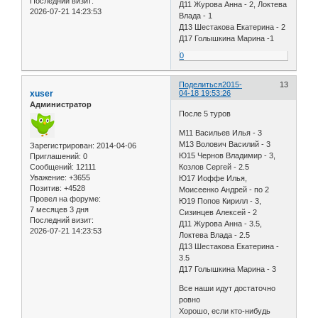
Последний визит:
Д11 Журова Анна - 2, Локтева
2026-07-21 14:23:53
Влада - 1
Д13 Шестакова Екатерина - 2
Д17 Голышкина Марина -1
0
Поделиться
2015-
13
xuser
04-18 19:53:26
Администратор
После 5 туров
M11 Васильев Илья - 3
М13 Волович Василий - 3
Зарегистрирован
: 2014-04-06
Ю15 Чернов Владимир - 3,
Приглашений:
0
Сообщений:
12111
Козлов Сергей - 2.5
Уважение:
+3655
Ю17 Иоффе Илья,
Позитив:
+4528
Моисеенко Андрей - по 2
Провел на форуме:
Ю19 Попов Кирилл - 3,
7 месяцев 3 дня
Сизинцев Алексей - 2
Последний визит:
Д11 Журова Анна - 3.5,
2026-07-21 14:23:53
Локтева Влада - 2.5
Д13 Шестакова Екатерина -
3.5
Д17 Голышкина Марина - 3
Все наши идут достаточно
ровно
Хорошо, если кто-нибудь