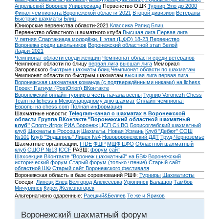
Апрельский Воронеж
Универсиада
Первенство ОШК
Турнир Эло до 2000
Финал чемпионата Воронежской области-2021
Второй дивизион
Ветераны
Быстрые шахматы
Блиц
Юниорские первенства области-2021
Классика
Рапид
Блиц
Первенство областного шахматного клуба
Высшая лига
Первая лига
V летняя Спартакиада молодёжи, II этап (ЦФО) 18-23
Первенство
Воронежа среди школьников
Воронежский областной этап Белой
Ладьи-2021
Чемпионат области среди женщин
Чемпионат области среди ветеранов
Чемпионат области по блицу
первая лига
высшая лига
Мемориал
Загоровского
быстрые шахматы
блиц
Чемпионат области по шахматам
Чемпионат области по быстрым шахматам
высшая лига
первая лига
Воронежская шахматная команда (с подтверждёнными никами) на lichess
Проект Патиум (PostOrion) ВКонтакте
Воронежский онлайн-турнир в честь начала весны
Турнир Voronezh Chess
Team на lichess к Международному дню шахмат
Онлайн-чемпионат
Европы на chess.com
Полная информация
Шахматные новости:
Telegram-канал о шахматах в Воронежской
области
Группа ВКонтакте "Воронежский областной шахматный
клуб"
Спорт-Игрок
РИА Воронеж
ЦСП СК ВО
Борисоглебский шахматный
клуб
Шахматы в Россоши
Шахматы. Новая Усмань
Клуб "Дебют" СОШ
№101
Клуб "Эндшпиль" Лицея №4
Нововоронежский ДДТ
Труд-Черноземье
Шахматные организации:
FIDE
ФШР
МШФ ЦФО
Областной шахматный
клуб
СШОР №13
ICCF
РАЗШ:
форум
сайт
Шахсекция ВКонтакте
"Воронеж шахматный" на БВФ
Воронежский
исторический форум
Cтарый форум (только чтение)
Старый сайт
областной ШФ
Старый сайт Воронежского фестиваля
Воронежская область в базе соревнований РШФ:
Турниры
Шахматисты
Соседи:
Липецк
Елец
Белгород
Алексеевка
Урюпинск
Балашов
Тамбов
Мичуринск
Курск
Железногорск
Альтернативно одаренные:
Раецкий&Беляев
Те же и Яриков
Воронежский шахматный форум