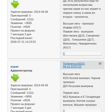
Да, есть результаты еще по
нескольким возрастам,
причем какие из них играют в
Зарегистрирован
: 2014-04-06
первую смену и какие во
Приглашений:
0
вторую - непонятно
Сообщений:
12111
Уважение:
+3655
Высшая лига - проиграл
Позитив:
+4528
Иоффе (Ю17)
Провел на форуме:
Первая лига - выиграли
7 месяцев 3 дня
Шестакова (Д13), Сакоренко
Последний визит:
(Д15), Голышкина (Д17),
2026-07-21 14:23:53
Моисеенко, Чередниченко
(Ю17)
0
Поделиться
2015-
30
xuser
04-21 23:57:23
Администратор
Высшая лига
Ю15 Козлов выиграл, Чернов
проиграл
Зарегистрирован
: 2014-04-06
Д15 Кочукова выиграла
Приглашений:
0
Сообщений:
12111
Первая лига
Уважение:
+3655
М13 Кумаков и Е.Татаринцев
Позитив:
+4528
выиграли, Коптев сыграл
Провел на форуме:
вничью, Мошкин проиграл
7 месяцев 3 дня
0
Последний визит: