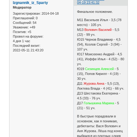
Izgnannik_iz_Sparty
04-19 23:41:32
Модератор
Финальное положение.
Зарегистрирован
: 2014-04-18
Приглашений:
0
M11 Васильев Илья - 3,5 (78
Сообщений:
54
место) - 105 уч.
Уважение:
+49
М13
Волович Василий
- 5,5
Позитив:
+5
(22) - 99 уч.
Провел на форуме:
Ю15 Чернов Владимир - 4,5
4 дня 1 час
(54), Козлов Сергей - 3 (94) -
Последний визит:
107 уч.
2022-05-11 21:43:20
Ю17 Моисеенко Андрей - 4,5
(41), Иоффе Илья - 4 (52) - 80
уч.
Ю19
Сизинцев Алексей
- 5
(15), Попов Кирилл - 4 (19) -
30 уч.
Д11
Журова Анна
- 5,5 (13),
Локтева Влада - 4 (41) - 66 уч.
Д13 Шестакова Екатерина -
4.5 (33) - 76 уч.
Д17
Голышкина Марина
- 5
(21) - 51 уч.
В быстрые порадовали в
основном, как я понимаю,
дебютанты: Вася Волович и
Аня Журова. Лёша под конец
выбрался из плотных слоев