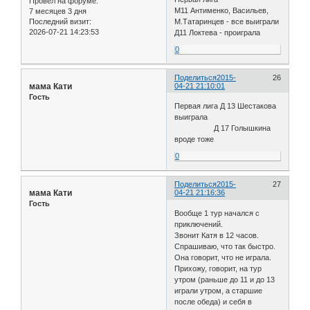
Провел на форуме:
М11 Антименко, Васильев,
7 месяцев 3 дня
Последний визит:
М.Татаринцев - все выиграли
2026-07-21 14:23:53
Д11 Локтева - проиграла
0
Поделиться
2015-
26
мама Кати
04-21 21:10:01
Гость
Первая лига Д 13 Шестакова
выиграла
Д 17 Голышкина
вроде тоже
0
Поделиться
2015-
27
мама Кати
04-21 21:16:36
Гость
Вообще 1 тур начался с
приключений.
Звонит Катя в 12 часов.
Спрашиваю, что так быстро.
Она говорит, что не играла.
Прихожу, говорит, на тур
утром (раньше до 11 и до 13
играли утром, а старшие
после обеда) и себя в