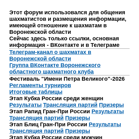
Этот форум использовался для общения
шахматистов и размещения информации,
имеющей отношение к шахматам в
Воронежской области
Сейчас здесь только ссылки, основная
информация - ВКонтакте и в Телеграме
Телеграм-канал о шахматах в
Воронежской области
Группа ВКонтакте Воронежского
областного шахматного клуба
Фестиваль "Имени Петра Великого"-2026
Регламенты турниров
Итоговые таблицы
Этап Кубка России среди женщин
Результаты
Трансляция партий
Призеры
Этап Рапид Гран-При России
Результаты
Трансляция партий
Призеры
Этап Блиц Гран-При России
Результаты
Трансляция партий
Призеры
Этап Кубка России среди мужчин