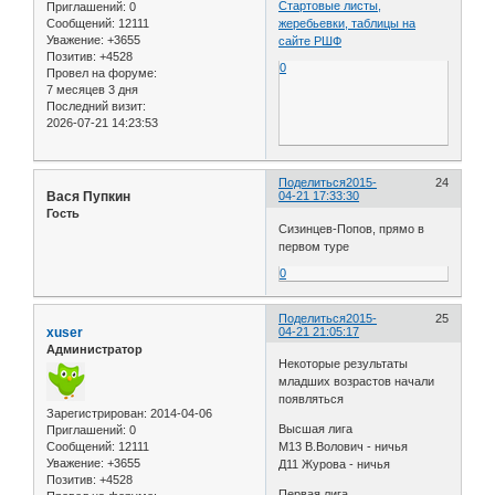
Стартовые листы,
Приглашений:
0
Сообщений:
12111
жеребьевки, таблицы на
Уважение:
+3655
сайте РШФ
Позитив:
+4528
0
Провел на форуме:
7 месяцев 3 дня
Последний визит:
2026-07-21 14:23:53
Поделиться
2015-
24
Вася Пупкин
04-21 17:33:30
Гость
Сизинцев-Попов, прямо в
первом туре
0
Поделиться
2015-
25
xuser
04-21 21:05:17
Администратор
Некоторые результаты
младших возрастов начали
появляться
Зарегистрирован
: 2014-04-06
Высшая лига
Приглашений:
0
Сообщений:
12111
М13 В.Волович - ничья
Уважение:
+3655
Д11 Журова - ничья
Позитив:
+4528
Первая лига