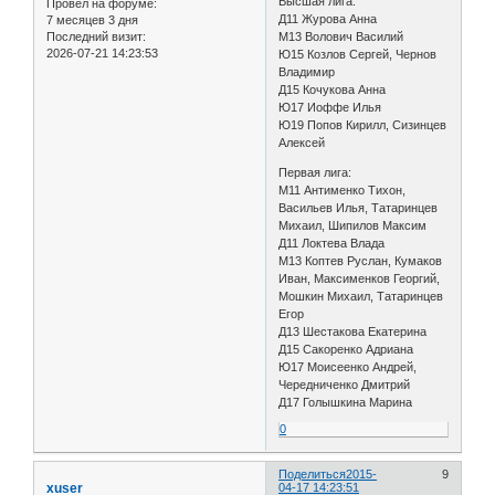
Высшая лига:
Провел на форуме:
Д11 Журова Анна
7 месяцев 3 дня
Последний визит:
М13 Волович Василий
2026-07-21 14:23:53
Ю15 Козлов Сергей, Чернов
Владимир
Д15 Кочукова Анна
Ю17 Иоффе Илья
Ю19 Попов Кирилл, Сизинцев
Алексей
Первая лига:
М11 Антименко Тихон,
Васильев Илья, Татаринцев
Михаил, Шипилов Максим
Д11 Локтева Влада
М13 Коптев Руслан, Кумаков
Иван, Максименков Георгий,
Мошкин Михаил, Татаринцев
Егор
Д13 Шестакова Екатерина
Д15 Сакоренко Адриана
Ю17 Моисеенко Андрей,
Чередниченко Дмитрий
Д17 Голышкина Марина
0
Поделиться
2015-
9
xuser
04-17 14:23:51