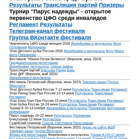
Результаты
Трансляция партий
Призеры
Турнир "Парус надежды" - открытое
первенство ЦФО среди инвалидов
Регламент
Результаты
Телеграм-канал фестиваля
Группа ВКонтакте фестиваля
Чемпионаты ЦФО среди женщин-2026
Жеребьевки и результаты
Фото
Положения
Материалы
Этап Детского кубка России-2026
Жеребьевки и результаты
Фото
Много
фото
Положение
Фестиваль "Имени Петра Великого" (Воронеж, июнь 2024)
Предварительная регистрация
Жеребьевки, результаты, списки заявок
Трансляция партий
Классика
Рапид
Блиц
Этап ДКР (Воронеж, май 2024)
Жеребьевки и результаты
Фестиваль Петровский (Воронеж, июнь 2023)
Telegram-канал
Группа
ВКонтакте
Этап Детского Кубка России 7-12 июня
Результаты
Трансляции
Регламент
Этап Рапид Гран-При России 13-14 июня
Результаты
Трансляции
Регламент
Этап Блиц Гран-При России 15 июня
Результаты
Трансляции
Регламент
Этап Кубка России 16-24 июня
Результаты
Трансляции
Регламент
Турнир Б 10-14 ноября
Жеребьевки и результаты
Положение
Актуальная
информация
Парус надежды 16-22 июня
Результаты
Положение
Блицтурнир 12 июня
Результаты
Судейский семинар
Список участников
Регистрация
Фестиваль Петровский (Воронеж, июнь 2022)
Анонс на сайте ФШР
Telegram-канал
Группа ВКонтакте
Форма для регистрации
Жеребьевки и результаты
Турнир A (10-17 июня)
Быстрые шахматы (18 июня)
Блицтурнир (19 июня)
Турнир B (20-26 июня)