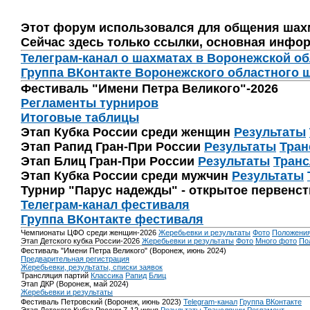
Этот форум использовался для общения шах
Сейчас здесь только ссылки, основная инфор
Телеграм-канал о шахматах в Воронежской о
Группа ВКонтакте Воронежского областного 
Фестиваль "Имени Петра Великого"-2026
Регламенты турниров
Итоговые таблицы
Этап Кубка России среди женщин
Результаты
Этап Рапид Гран-При России
Результаты
Тран
Этап Блиц Гран-При России
Результаты
Транс
Этап Кубка России среди мужчин
Результаты
Турнир "Парус надежды" - открытое первенс
Телеграм-канал фестиваля
Группа ВКонтакте фестиваля
Чемпионаты ЦФО среди женщин-2026
Жеребьевки и результаты
Фото
Положени
Этап Детского кубка России-2026
Жеребьевки и результаты
Фото
Много фото
По
Фестиваль "Имени Петра Великого" (Воронеж, июнь 2024)
Предварительная регистрация
Жеребьевки, результаты, списки заявок
Трансляция партий
Классика
Рапид
Блиц
Этап ДКР (Воронеж, май 2024)
Жеребьевки и результаты
Фестиваль Петровский (Воронеж, июнь 2023)
Telegram-канал
Группа ВКонтакте