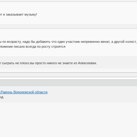
от и заказывает музыку!
по возрасту, надо бы добавить что один участник непременно женат, а другой холост,
оложение писало всегда по росту строятся
 сыграть не плохо.вы просто никого не знаете из Алексеевки.
п.Рамонь Воронежской области
.
нд.