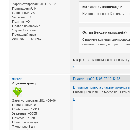
Зарегистрирован
: 2014-05-12
Маликов С написал(а):
Приглашений:
0
Сообщений:
26
Ничего странного. Кто платит, т
Уважение:
+1
Позитив:
+0
Провел на форуме:
1 день 17 часов
Остап Бендер написал(а):
Последний визит:
2015-05-13 15:38:57
Странные критерии для команды 
администрации , которое это п
Как раз в этом формате хозяева могут
0
xuser
Поделиться
2015-03-07 10:42:18
Администратор
В турнире приняла участие команда 
Рамонцы заняли 5-е место из 11 кома
0
Зарегистрирован
: 2014-04-06
Приглашений:
0
Сообщений:
12111
Уважение:
+3655
Позитив:
+4528
Провел на форуме:
7 месяцев 3 дня