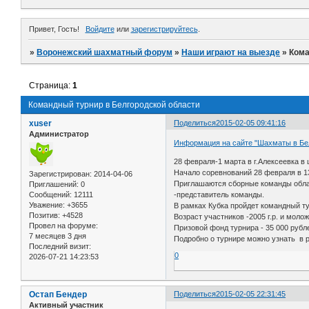
Привет, Гость!
Войдите
или
зарегистрируйтесь
.
»
Воронежский шахматный форум
»
Наши играют на выезде
»
Кома
Страница:
1
Командный турнир в Белгородской области
xuser
Поделиться
2015-02-05 09:41:16
Администратор
Информация на сайте "Шахматы в Бе
28 февраля-1 марта в г.Алексеевка 
Начало соревнований 28 февраля в 13
Зарегистрирован
: 2014-04-06
Приглашаются сборные команды области
Приглашений:
0
Сообщений:
12111
-представитель команды.
Уважение:
+3655
В рамках Кубка пройдет командный т
Позитив:
+4528
Возраст участников -2005 г.р. и моло
Провел на форуме:
Призовой фонд турнира - 35 000 рубл
7 месяцев 3 дня
Подробно о турнире можно узнать в 
Последний визит:
0
2026-07-21 14:23:53
Остап Бендер
Поделиться
2015-02-05 22:31:45
Активный участник