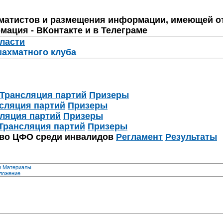
матистов и размещения информации, имеющей о
мация - ВКонтакте и в Телеграме
бласти
шахматного клуба
Трансляция партий
Призеры
сляция партий
Призеры
ляция партий
Призеры
Трансляция партий
Призеры
тво ЦФО среди инвалидов
Регламент
Результаты
я
Материалы
ложение