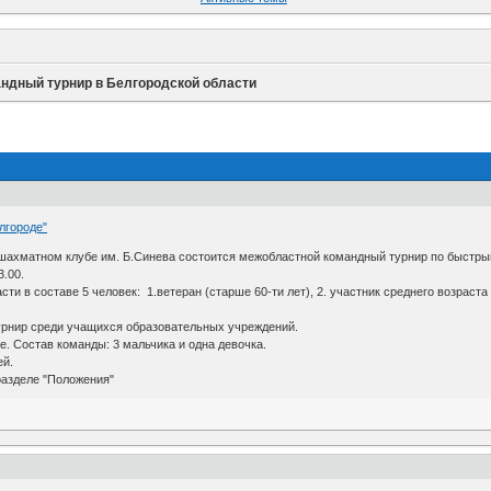
ндный турнир в Белгородской области
лгороде"
в шахматном клубе им. Б.Синева состоится межобластной командный турнир по быстр
.00.
 в составе 5 человек: 1.ветеран (старше 60-ти лет), 2. участник среднего возраста (с
урнир среди учащихся образовательных учреждений.
же. Состав команды: 3 мальчика и одна девочка.
ей.
разделе "Положения"