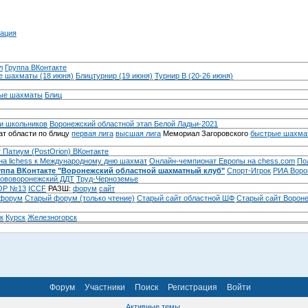
ация
л
Группа ВКонтакте
 шахматы (18 июня)
Блицтурнир (19 июня)
Турнир B (20-26 июня)
ые шахматы
Блиц
и школьников
Воронежский областной этап Белой Ладьи-2021
т области по блицу
первая лига
высшая лига
Мемориал Загоровского
быстрые шахма
 Патиум (PostOrion) ВКонтакте
на lichess к Международному дню шахмат
Онлайн-чемпионат Европы на chess.com
По
уппа ВКонтакте "Воронежский областной шахматный клуб"
Спорт-Игрок
РИА Воро
ововоронежский ДДТ
Труд-Черноземье
Р №13
ICCF
РАЗШ:
форум
сайт
 форум
Cтарый форум (только чтение)
Старый сайт областной ШФ
Старый сайт Ворон
к
Курск
Железногорск
Форум
Участники
Поиск
Регистрация
Войти
Активные темы