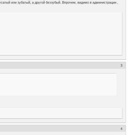
усатый или зубатый, а другой беззубый. Впрочем, видимо в администрации ,
3
4