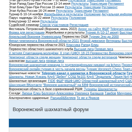
Этап Детского Кубка России 7-12 июня
Результаты
Трансляции
Регламент
Этап Рапид Гран-При России 13-14 июня
Результаты
Трансляции
Регламент
Этап Блиц Гран-При России 15 июня
Результаты
Трансляции
Регламент
Этап Кубка России 16-24 июня
Результаты
Трансляции
Регламент
Турнир Б 10-14 ноября
Жеребьевки и результаты
Положение
Актуальная информ
Парус надежды 16-22 июня
Результаты
Положение
Блицтурнир 12 июня
Результаты
Судейский семинар
Список участников
Регистрация
Фестиваль Петровский (Воронеж, июнь 2022)
Анонс на сайте ФШР
Telegram-кана
Форма для регистрации
Жеребьевки и результаты
Турнир A (10-17 июня)
Быстрые
Апрельский Воронеж
Универсиада
Первенство ОШК
Турнир Эло до 2000
Финал чемпионата Воронежской области-2021
Второй дивизион
Ветераны
Быстр
Юниорские первенства области-2021
Классика
Рапид
Блиц
Первенство областного шахматного клуба
Высшая лига
Первая лига
V летняя Спартакиада молодёжи, II этап (ЦФО) 18-23
Первенство Воронежа сред
Чемпионат области среди женщин
Чемпионат области среди ветеранов
Чемпиона
шахматам
высшая лига
первая лига
Воронежская шахматная команда (с подтверждёнными никами) на lichess
Проект
Воронежский онлайн-турнир в честь начала весны
Турнир Voronezh Chess Team 
Шахматные новости:
Telegram-канал о шахматах в Воронежской области
Гр
Шахматы. Новая Усмань
Клуб "Дебют" СОШ №101
Клуб "Эндшпиль" Лицея №4
Н
Шахматные организации:
FIDE
ФШР
МШФ ЦФО
Областной шахматный клуб
СШО
Шахсекция ВКонтакте
"Воронеж шахматный" на БВФ
Воронежский исторический
Воронежская область в базе соревнований РШФ:
Турниры
Шахматисты
Соседи:
Липецк
Елец
Белгород
Алексеевка
Урюпинск
Балашов
Тамбов
Мичуринс
Альтернативно одаренные:
Раецкий&Беляев
Те же и Яриков
Воронежский шахматный форум