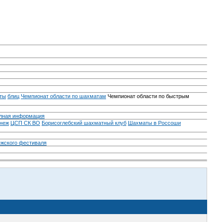
ты
блиц
Чемпионат области по шахматам
Чемпионат области по быстрым
лная информация
неж
ЦСП СК ВО
Борисоглебский шахматный клуб
Шахматы в Россоши
ежского фестиваля