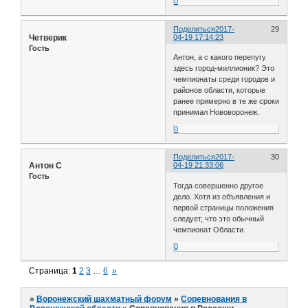
0
Поделиться
2017-
29
Четверик
04-19 17:14:23
Гость
Антон, а с какого перепугу
здесь город-миллионик? Это
чемпионаты среди городов и
районов области, которые
ранее примерно в те же сроки
принимал Нововоронеж.
0
Поделиться
2017-
30
Антон С
04-19 21:33:06
Гость
Тогда совершенно другое
дело. Хотя из объявления и
первой страницы положения
следует, что это обычный
чемпионат Области.
0
Страница:
1
2
3
…
6
»
»
Воронежский шахматный форум
»
Соревнования в