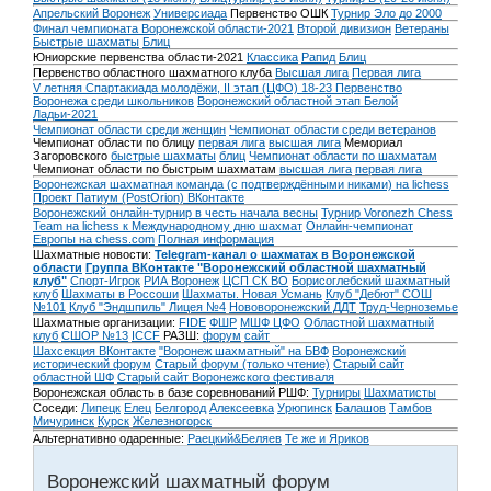
Апрельский Воронеж
Универсиада
Первенство ОШК
Турнир Эло до 2000
Финал чемпионата Воронежской области-2021
Второй дивизион
Ветераны
Быстрые шахматы
Блиц
Юниорские первенства области-2021
Классика
Рапид
Блиц
Первенство областного шахматного клуба
Высшая лига
Первая лига
V летняя Спартакиада молодёжи, II этап (ЦФО) 18-23
Первенство
Воронежа среди школьников
Воронежский областной этап Белой
Ладьи-2021
Чемпионат области среди женщин
Чемпионат области среди ветеранов
Чемпионат области по блицу
первая лига
высшая лига
Мемориал
Загоровского
быстрые шахматы
блиц
Чемпионат области по шахматам
Чемпионат области по быстрым шахматам
высшая лига
первая лига
Воронежская шахматная команда (с подтверждёнными никами) на lichess
Проект Патиум (PostOrion) ВКонтакте
Воронежский онлайн-турнир в честь начала весны
Турнир Voronezh Chess
Team на lichess к Международному дню шахмат
Онлайн-чемпионат
Европы на chess.com
Полная информация
Шахматные новости:
Telegram-канал о шахматах в Воронежской
области
Группа ВКонтакте "Воронежский областной шахматный
клуб"
Спорт-Игрок
РИА Воронеж
ЦСП СК ВО
Борисоглебский шахматный
клуб
Шахматы в Россоши
Шахматы. Новая Усмань
Клуб "Дебют" СОШ
№101
Клуб "Эндшпиль" Лицея №4
Нововоронежский ДДТ
Труд-Черноземье
Шахматные организации:
FIDE
ФШР
МШФ ЦФО
Областной шахматный
клуб
СШОР №13
ICCF
РАЗШ:
форум
сайт
Шахсекция ВКонтакте
"Воронеж шахматный" на БВФ
Воронежский
исторический форум
Cтарый форум (только чтение)
Старый сайт
областной ШФ
Старый сайт Воронежского фестиваля
Воронежская область в базе соревнований РШФ:
Турниры
Шахматисты
Соседи:
Липецк
Елец
Белгород
Алексеевка
Урюпинск
Балашов
Тамбов
Мичуринск
Курск
Железногорск
Альтернативно одаренные:
Раецкий&Беляев
Те же и Яриков
Воронежский шахматный форум