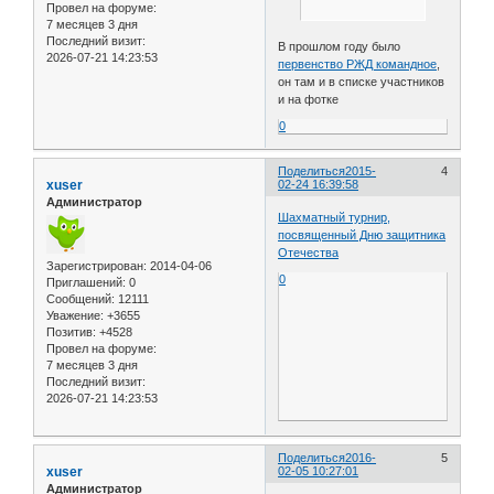
Провел на форуме:
7 месяцев 3 дня
Последний визит:
В прошлом году было
2026-07-21 14:23:53
первенство РЖД командное
,
он там и в списке участников
и на фотке
0
Поделиться
2015-
4
xuser
02-24 16:39:58
Администратор
Шахматный турнир,
посвященный Дню защитника
Отечества
Зарегистрирован
: 2014-04-06
0
Приглашений:
0
Сообщений:
12111
Уважение:
+3655
Позитив:
+4528
Провел на форуме:
7 месяцев 3 дня
Последний визит:
2026-07-21 14:23:53
Поделиться
2016-
5
xuser
02-05 10:27:01
Администратор