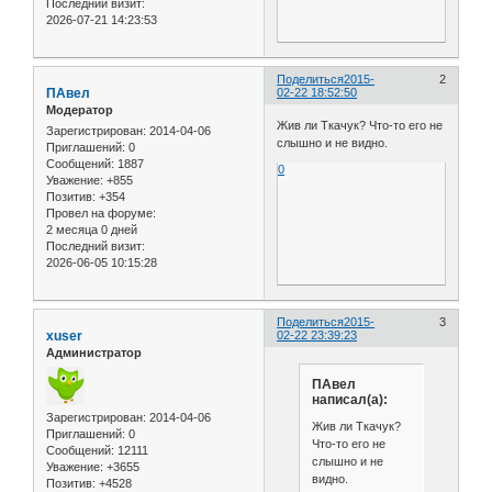
Последний визит:
2026-07-21 14:23:53
Поделиться
2015-
2
ПАвел
02-22 18:52:50
Модератор
Жив ли Ткачук? Что-то его не
Зарегистрирован
: 2014-04-06
слышно и не видно.
Приглашений:
0
Сообщений:
1887
0
Уважение:
+855
Позитив:
+354
Провел на форуме:
2 месяца 0 дней
Последний визит:
2026-06-05 10:15:28
Поделиться
2015-
3
xuser
02-22 23:39:23
Администратор
ПАвел
написал(а):
Зарегистрирован
: 2014-04-06
Жив ли Ткачук?
Приглашений:
0
Что-то его не
Сообщений:
12111
слышно и не
Уважение:
+3655
видно.
Позитив:
+4528