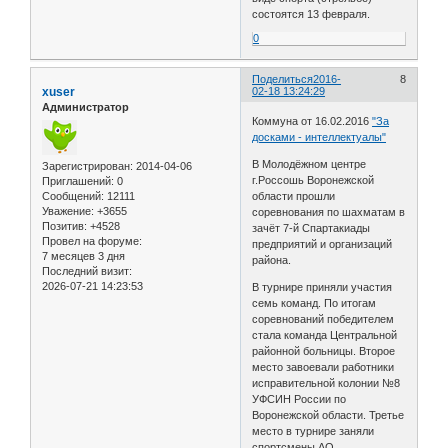
состоятся 13 февраля.
0
Поделиться
2016-
8
xuser
02-18 13:24:29
Администратор
Коммуна от 16.02.2016
"За
досками - интеллектуалы"
В Молодёжном центре
Зарегистрирован
: 2014-04-06
г.Россошь Воронежской
Приглашений:
0
Сообщений:
12111
области прошли
Уважение:
+3655
соревнования по шахматам в
Позитив:
+4528
зачёт 7-й Спартакиады
Провел на форуме:
предприятий и организаций
7 месяцев 3 дня
района.
Последний визит:
2026-07-21 14:23:53
В турнире приняли участия
семь команд. По итогам
соревнований победителем
стала команда Центральной
районной больницы. Второе
место завоевали работники
исправительной колонии №8
УФСИН России по
Воронежской области. Третье
место в турнире заняли
спортсмены АО