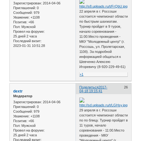
Зарегистрирован
: 2014-04-06
Приглашений:
0
22 апреля в г. Россоши
Сообщений:
979
состоится чемпионат области
Уважение:
+1108
по быстрым шахматам.
Позитив:
+66
Турнир пройдет в 9 туров,
Пол:
Мужской
Провел на форуме:
начало соревнования -
25 дней 2 часа
11:00.Место проведения -
Последний визит:
МКУ "Молодежный центр" (г.
2023-01-31 10:51:28
Россошь, ул. Пролетарская,
110б). За подробной
информацией общаться к
Шевченко Алексею
Игоревичу (8-920-229-49-61)
+1
Поделиться
2017-
26
dextr
04-18 19:15:41
Модератор
Зарегистрирован
: 2014-04-06
Приглашений:
0
29 апреля в г. Россоши
Сообщений:
979
состоится чемпионат области
Уважение:
+1108
по по блицу. Турнир пройдет в
Позитив:
+66
11 туров, начало
Пол:
Мужской
Провел на форуме:
соревнования - 11:00.Место
25 дней 2 часа
проведения - МКУ
Последний визит:
"Молодежный центр" (г.