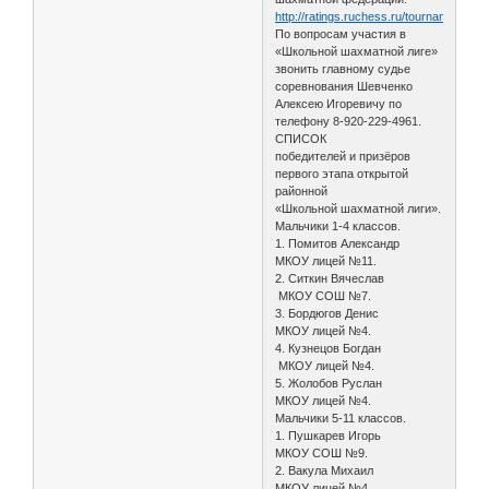
http://ratings.ruchess.ru/tournaments/6
По вопросам участия в
«Школьной шахматной лиге»
звонить главному судье
соревнования Шевченко
Алексею Игоревичу по
телефону 8-920-229-4961.
СПИСОК
победителей и призёров
первого этапа открытой
районной
«Школьной шахматной лиги».
Мальчики 1-4 классов.
1. Помитов Александр
МКОУ лицей №11.
2. Ситкин Вячеслав
МКОУ СОШ №7.
3. Бордюгов Денис
МКОУ лицей №4.
4. Кузнецов Богдан
МКОУ лицей №4.
5. Жолобов Руслан
МКОУ лицей №4.
Мальчики 5-11 классов.
1. Пушкарев Игорь
МКОУ СОШ №9.
2. Вакула Михаил
МКОУ лицей №4.