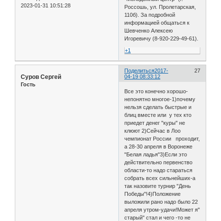
2023-01-31 10:51:28
Россошь, ул. Пролетарская,
110б). За подробной
информацией общаться к
Шевченко Алексею
Игоревичу (8-920-229-49-61).
+1
Поделиться
2017-
27
Суров Сергей
04-19 08:33:12
Гость
Все это конечно хорошо-
непонятно многое-1)почему
нельзя сделать быстрые и
блиц вместе или у тех кто
приедет денег "куры" не
клюют 2)Сейчас в Лоо
чемпионат России проходит,
а 28-30 апреля в Воронеже
"Белая ладья"3)Если это
действительно первенство
области-то надо стараться
собрать всех сильнейших-а
так назовите турнир "День
Победы"!4)Положение
выложили рано надо было 22
апреля утром-удачи!Может я"
старый" стал и чего -то не