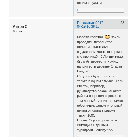
понимаю-удачи!
0
Поделиться
2017-
28
Антон С
04-19 16:38:11
Гость
Маразм крепчал!
зачем
проводить первенство
области в настолько
отдаленном месте от города-
миллионика? :-0 Лучше тогда
было бы провести турнир,
например, в деревне Старая
Ведуга!
Ситуация будет понятна
только в одном случае - если
кто-то (например,
руководство россошанского
района попросила провести
там данный турнир, а взамен
обеспечило дополнительный
призовой фонд в районе
тысяч 100).
Прошу Сергея прояснить
ситуацию с данным
турниром! Почему????