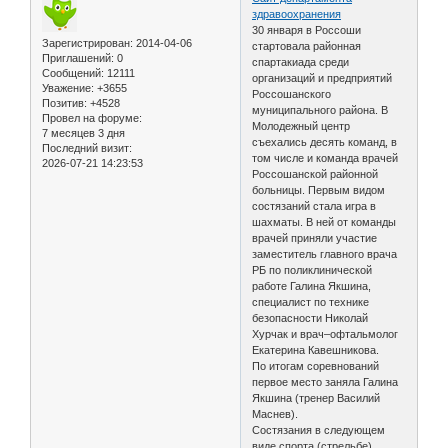
здравоохранения
30 января в Россоши
Зарегистрирован
: 2014-04-06
стартовала районная
Приглашений:
0
спартакиада среди
Сообщений:
12111
организаций и предприятий
Уважение:
+3655
Россошанского
Позитив:
+4528
муниципального района. В
Провел на форуме:
Молодежный центр
7 месяцев 3 дня
съехались десять команд, в
Последний визит:
том числе и команда врачей
2026-07-21 14:23:53
Россошанской районной
больницы. Первым видом
состязаний стала игра в
шахматы. В ней от команды
врачей приняли участие
заместитель главного врача
РБ по поликлинической
работе Галина Якшина,
специалист по технике
безопасности Николай
Хурчак и врач–офтальмолог
Екатерина Кавешникова.
По итогам соревнований
первое место заняла Галина
Якшина (тренер Василий
Маснев).
Состязания в следующем
виде спорта (стрельбе)