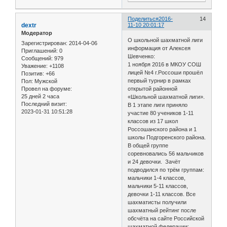
Поделиться
2016-
14
dextr
11-10 20:01:17
Модератор
О школьной шахматной лиги
Зарегистрирован
: 2014-04-06
информация от Алексея
Приглашений:
0
Шевченко:
Сообщений:
979
1 ноября 2016 в МКОУ СОШ
Уважение:
+1108
лицей №4 г.Россоши прошёл
Позитив:
+66
первый турнир в рамках
Пол:
Мужской
Провел на форуме:
открытой районной
25 дней 2 часа
«Школьной шахматной лиги».
Последний визит:
В 1 этапе лиги приняло
2023-01-31 10:51:28
участие 80 учеников 1-11
классов из 17 школ
Россошанского района и 1
школы Подгоренского района.
В общей группе
соревновались 56 мальчиков
и 24 девочки. Зачёт
подводился по трём группам:
мальчики 1-4 классов,
мальчики 5-11 классов,
девочки 1-11 классов. Все
шахматисты получили
шахматный рейтинг после
обсчёта на сайте Российской
шахматной федерации: