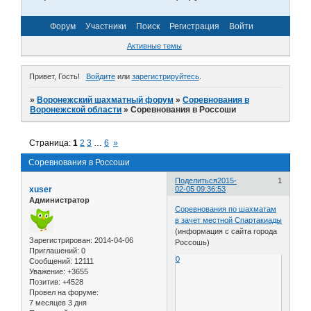
Форум
Участники
Поиск
Регистрация
Войти
Активные темы
Привет, Гость!
Войдите
или
зарегистрируйтесь
.
»
Воронежский шахматный форум
»
Соревнования в
Воронежской области
»
Соревнования в Россоши
Страница:
1
2
3
…
6
»
Соревнования в Россоши
Поделиться
2015-
1
xuser
02-05 09:36:53
Администратор
Соревнования по шахматам
в зачет местной Спартакиады
(информация с сайта города
Зарегистрирован
: 2014-04-06
Россошь)
Приглашений:
0
0
Сообщений:
12111
Уважение:
+3655
Позитив:
+4528
Провел на форуме:
7 месяцев 3 дня