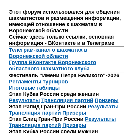
Этот форум использовался для общения
шахматистов и размещения информации,
имеющей отношение к шахматам в
Воронежской области
Сейчас здесь только ссылки, основная
информация - ВКонтакте и в Телеграме
Телеграм-канал о шахматах в
Воронежской области
Группа ВКонтакте Воронежского
областного шахматного клуба
Фестиваль "Имени Петра Великого"-2026
Регламенты турниров
Итоговые таблицы
Этап Кубка России среди женщин
Результаты
Трансляция партий
Призеры
Этап Рапид Гран-При России
Результаты
Трансляция партий
Призеры
Этап Блиц Гран-При России
Результаты
Трансляция партий
Призеры
Этап Кубка России среди мужчин