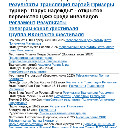
Результаты
Трансляция партий
Призеры
Турнир "Парус надежды" - открытое
первенство ЦФО среди инвалидов
Регламент
Результаты
Телеграм-канал фестиваля
Группа ВКонтакте фестиваля
Чемпионаты ЦФО среди женщин-2026
Жеребьевки и результаты
Фото
Положения
Материалы
Этап Детского кубка России-2026
Жеребьевки и результаты
Фото
Много
фото
Положение
Фестиваль "Имени Петра Великого" (Воронеж, июнь 2024)
Предварительная регистрация
Жеребьевки, результаты, списки заявок
Трансляция партий
Классика
Рапид
Блиц
Этап ДКР (Воронеж, май 2024)
Жеребьевки и результаты
Фестиваль Петровский (Воронеж, июнь 2023)
Telegram-канал
Группа
ВКонтакте
Этап Детского Кубка России 7-12 июня
Результаты
Трансляции
Регламент
Этап Рапид Гран-При России 13-14 июня
Результаты
Трансляции
Регламент
Этап Блиц Гран-При России 15 июня
Результаты
Трансляции
Регламент
Этап Кубка России 16-24 июня
Результаты
Трансляции
Регламент
Турнир Б 10-14 ноября
Жеребьевки и результаты
Положение
Актуальная
информация
Парус надежды 16-22 июня
Результаты
Положение
Блицтурнир 12 июня
Результаты
Судейский семинар
Список участников
Регистрация
Фестиваль Петровский (Воронеж, июнь 2022)
Анонс на сайте ФШР
Telegram-канал
Группа ВКонтакте
Форма для регистрации
Жеребьевки и результаты
Турнир A (10-17 июня)
Быстрые шахматы (18 июня)
Блицтурнир (19 июня)
Турнир B (20-26 июня)